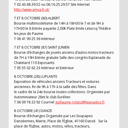
T 02.43.68.39.52 ou 06.16.25.29.57 Site Internet
http://www.amva.fr.st/
7 ET 8 OCTOBRE (80) ALBERT
Bourse multimodelisme de 14H à 18H30 le 7 et de 9H à
17H30 le 8 Entrée payante 2,00€ Plate Emile Leturcq Théâtre
les jeux de Paume
T 06 41 99 25 36 Intérieur
7 ET 8 OCTOBRE (87) SAINT JUNIEN
Bourse d’échanges de jouets anciens d’autos motos tracteurs
de 7H à 19H Entrée gratuite Salle des congrès Esplanade du
Chatelard 110 Exposants
T 05 55 02 62 23 Intérieur et Extérieur
8 OCTOBRE (28) LUPLANTE
Exposition de véhicules anciens Tracteurs et voitures
anciennes. Rv de 9h à 17h à la salle des fêtes. Dans
le cadre de la 24e bourse toutes collections. Organisée par
Autominiateur 28et le club Eurélien
T 06 09 78 23 92 Courriel
guillaume-roland@wanadoo.fr
8 OCTOBRE (41) DANZE
Bourse d’échanges Organisée par Les Soupapes
Danzéennes, Mairie, Place de l’Eglise, 41160 Danzé. Sur la
place de l’Eglise, autos, motos, vélos, tracteurs,