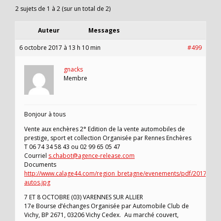
2 sujets de 1 à 2 (sur un total de 2)
Auteur
Messages
6 octobre 2017 à 13 h 10 min
#499
gnacks
Membre
Bonjour à tous
Vente aux enchères 2° Edition de la vente automobiles de
prestige, sport et collection Organisée par Rennes Enchères
T 06 74 34 58 43 ou 02 99 65 05 47
Courriel
s.chabot@agence-release.com
Documents
http://www.calage44.com/region_bretagne/evenements/pdf/2017Vent
autos.jpg
7 ET 8 OCTOBRE (03) VARENNES SUR ALLIER
17e Bourse d’échanges Organisée par Automobile Club de
Vichy, BP 2671, 03206 Vichy Cedex. Au marché couvert,