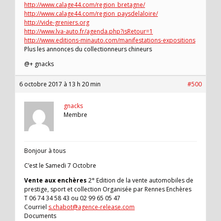
http://www.calage44.com/region_bretagne/
http://www.calage44.com/region_paysdelaloire/
http://vide-greniers.org
http://www.lva-auto.fr/agenda.php?isRetour=1
http://www.editions-minauto.com/manifestations-expositions
Plus les annonces du collectionneurs chineurs
@+ gnacks
6 octobre 2017 à 13 h 20 min
#500
gnacks
Membre
Bonjour à tous
C’est le Samedi 7 Octobre
Vente aux enchères
2° Edition de la vente automobiles de
prestige, sport et collection Organisée par Rennes Enchères
T 06 74 34 58 43 ou 02 99 65 05 47
Courriel
s.chabot@agence-release.com
Documents