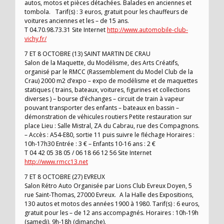
autos, motos et pièces détachées. Balades en anciennes et
tombola. Tarif(s) : 3 euros, gratuit pour les chauffeurs de
voitures anciennes et les – de 15 ans.
T 04.70.98.73.31 Site Internet
http://www.automobile-club-
vichy.fr/
7 ET 8 OCTOBRE (13) SAINT MARTIN DE CRAU
Salon de la Maquette, du Modélisme, des Arts Créatifs,
organisé par le RMCC (Rassemblement du Model Club de la
Crau) 2000 m2 d’expo – expo de modélisme et de maquettes
statiques ( trains, bateaux, voitures, figurines et collections
diverses ) – bourse d’échanges – circuit de train à vapeur
pouvant transporter des enfants – bateaux en bassin –
démonstration de véhicules routiers Petite restauration sur
place Lieu : Salle Mistral, ZA du Cabrau, rue des Compagnons.
– Accès : A54-E80, sortie 11 puis suivre le fléchage Horaires :
10h-17h30 Entrée : 3 € – Enfants 10-16 ans : 2 €
T 04 42 05 38 05 / 06 18 66 12 56 Site Internet
http://www.rmcc13.net
7 ET 8 OCTOBRE (27) EVREUX
Salon Rétro Auto Organisée par Lions Club Evreux Doyen, 5
rue Saint-Thomas, 27000 Evreux. A la Halle des Expositions,
130 autos et motos des années 1900 à 1980. Tarif(s) : 6 euros,
gratuit pour les – de 12 ans accompagnés. Horaires : 10h-19h
(samedi), 9h-18h (dimanche).