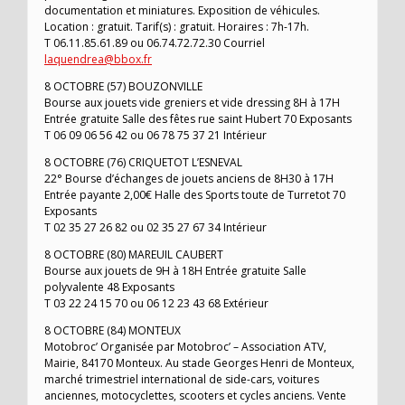
documentation et miniatures. Exposition de véhicules.
Location : gratuit. Tarif(s) : gratuit. Horaires : 7h-17h.
T 06.11.85.61.89 ou 06.74.72.72.30 Courriel
laquendrea@bbox.fr
8 OCTOBRE (57) BOUZONVILLE
Bourse aux jouets vide greniers et vide dressing 8H à 17H
Entrée gratuite Salle des fêtes rue saint Hubert 70 Exposants
T 06 09 06 56 42 ou 06 78 75 37 21 Intérieur
8 OCTOBRE (76) CRIQUETOT L’ESNEVAL
22° Bourse d’échanges de jouets anciens de 8H30 à 17H
Entrée payante 2,00€ Halle des Sports toute de Turretot 70
Exposants
T 02 35 27 26 82 ou 02 35 27 67 34 Intérieur
8 OCTOBRE (80) MAREUIL CAUBERT
Bourse aux jouets de 9H à 18H Entrée gratuite Salle
polyvalente 48 Exposants
T 03 22 24 15 70 ou 06 12 23 43 68 Extérieur
8 OCTOBRE (84) MONTEUX
Motobroc’ Organisée par Motobroc’ – Association ATV,
Mairie, 84170 Monteux. Au stade Georges Henri de Monteux,
marché trimestriel international de side-cars, voitures
anciennes, motocyclettes, scooters et cycles anciens. Vente