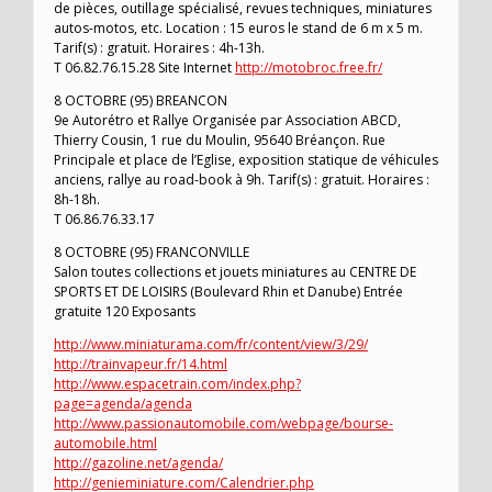
de pièces, outillage spécialisé, revues techniques, miniatures
autos-motos, etc. Location : 15 euros le stand de 6 m x 5 m.
Tarif(s) : gratuit. Horaires : 4h-13h.
T 06.82.76.15.28 Site Internet
http://motobroc.free.fr/
8 OCTOBRE (95) BREANCON
9e Autorétro et Rallye Organisée par Association ABCD,
Thierry Cousin, 1 rue du Moulin, 95640 Bréançon. Rue
Principale et place de l’Eglise, exposition statique de véhicules
anciens, rallye au road-book à 9h. Tarif(s) : gratuit. Horaires :
8h-18h.
T 06.86.76.33.17
8 OCTOBRE (95) FRANCONVILLE
Salon toutes collections et jouets miniatures au CENTRE DE
SPORTS ET DE LOISIRS (Boulevard Rhin et Danube) Entrée
gratuite 120 Exposants
http://www.miniaturama.com/fr/content/view/3/29/
http://trainvapeur.fr/14.html
http://www.espacetrain.com/index.php?
page=agenda/agenda
http://www.passionautomobile.com/webpage/bourse-
automobile.html
http://gazoline.net/agenda/
http://genieminiature.com/Calendrier.php