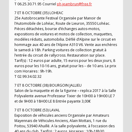
T 06.25.30.71.95 Courriel
ph.jeambrun@free.fr
7 ET 8 OCTOBRE (35) LOHEAC
25e Autobrocante Festival Organisée par Manoir de
l’Automobile de Lohéac, Route de Lieuron, 35550 Lohéac.
Pièces détachées, bourse d’échanges autos-motos,
expositions de voitures et motos de collection, maquettes,
modèles réduits, automobilia. Défilé d’Alpine sur le circuit en
hommage aux 40 ans de l’Alpine A310 V6. Vente aux enchères
le samedi à 18h. Parking voitures de collection gratuit à
l’entrée du circuit de rallycross. Restauration sur place.
Tarif(s) : 12 euros par adulte, 15 euros pour les deux jours, 8
euros pour les 10-16 ans, gratuit pour les – de 10 ans. Le prix
com Horaires : 9h-19h.
T 02.99.34.02.32
7 ET 8 OCTOBRE (38) BOURGOIN JALLIEU
Salon de la maquette et de la figurine – replica 2017 à la Salle
Polyvalente avenue Professeur Tixier de 10H00 à 19H00 LE 7
et de 9H00 à 18H00 LE 8 Entrée payante 3,00€
7 ET 8 OCTOBRE (53) LAVAL
Exposition de véhicules anciens Organisée par Amateurs
Mayennais de Véhicules Anciens, Alain Mottais, 1 rue du
Poitou, 53940 Ahuillé. A la salle polyvalente, à l’occasion des
40 ans du club. Tarif(s) : 2 euros. Horaires : 10h-18h30.