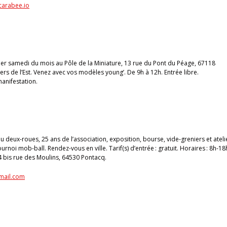
arabee.io
ier samedi du mois au Pôle de la Miniature, 13 rue du Pont du Péage, 67118
s de l’Est. Venez avec vos modèles young’. De 9h à 12h. Entrée libre.
anifestation.
 deux-roues, 25 ans de l’association, exposition, bourse, vide-greniers et ateli
rnoi mob-ball. Rendez-vous en ville. Tarif(s) d’entrée : gratuit. Horaires : 8h-18
14 bis rue des Moulins, 64530 Pontacq.
mail.com