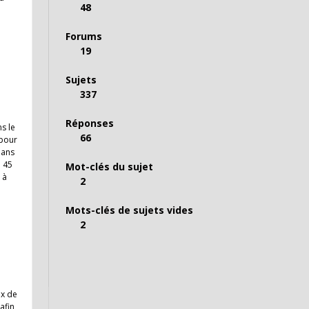
48
Forums
19
Sujets
337
Réponses
s le
66
 pour
dans
7 45
Mot-clés du sujet
 à
2
Mots-clés de sujets vides
2
ux de
afin