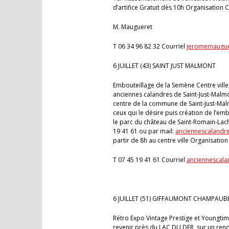
d’artifice Gratuit dès 10h Organisation
M. Maugueret
T 06 34 96 82 32 Courriel
jeromemaugu
6 JUILLET (43) SAINT JUST MALMONT
Embouteillage de la Semène Centre ville
anciennes calandres de Saint-Just-Malmon
centre de la commune de Saint-Just-Malm
ceux qui le désire puis création de l’e
le parc du château de Saint-Romain-Lac
19 41 61 ou par mail:
anciennescalandr
partir de 8h au centre ville Organisat
T 07 45 19 41 61 Courriel
anciennescal
6 JUILLET (51) GIFFAUMONT CHAMPAUB
Rétro Expo Vintage Prestige et Youngtim
revenir près du LAC DU DER, sur un rend