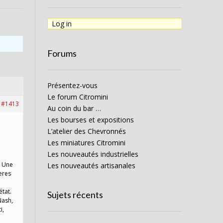
Log in
Forums
Présentez-vous
Le forum Citromini
#1413
Au coin du bar …
Les bourses et expositions
L’atelier des Chevronnés
Les miniatures Citromini
Les nouveautés industrielles
s Une
Les nouveautés artisanales
heres
état.
Sujets récents
Nash,
i,