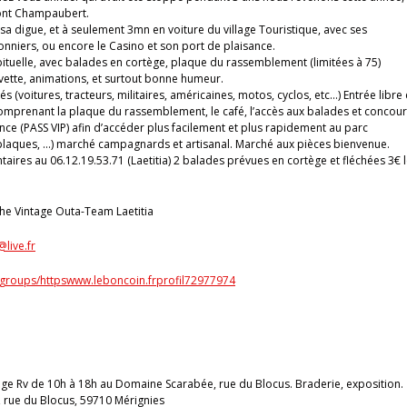
ont Champaubert.
 sa digue, et à seulement 3mn en voiture du village Touristique, avec ses
onniers, ou encore le Casino et son port de plaisance.
tuelle, avec balades en cortège, plaque du rassemblement (limitées à 75)
vette, animations, et surtout bonne humeur.
 (voitures, tracteurs, militaires, américaines, motos, cyclos, etc…) Entrée libre 
comprenant la plaque du rassemblement, le café, l’accès aux balades et concou
vance (PASS VIP) afin d’accéder plus facilement et plus rapidement au parc
 plaques, …) marché campagnards et artisanal. Marché aux pièces bienvenue.
ires au 06.12.19.53.71 (Laetitia) 2 balades prévues en cortège et fléchées 3€ 
The Vintage Outa-Team Laetitia
live.fr
groups/httpswww.leboncoin.frprofil72977974
tige Rv de 10h à 18h au Domaine Scarabée, rue du Blocus. Braderie, exposition.
 rue du Blocus, 59710 Mérignies