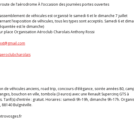
route de l’aérodrome À l’occasion des journées portes ouvertes
assemblement de véhicules est organisé le samedi 6 et le dimanche 7 juillet
rnant l’exposition de véhicules, tous les types sont acceptés. Samedi 6 et dim
 fréquentée est le dimanche)
 sur place Organisation Aéroclub Charolais Anthony Rossi
.ext@gmail.com
aeroclubcharolais
ion de véhicules anciens, road trip, concours d’élégance, soirée années 80, cam
hanges, bouchon en ville, tombola (3 euros) avec une Renault Supercinq GTS à
. Tarif(s) d’entrée : gratuit. Horaires : samedi 9h-19h, dimanche 9h-17h. Organis
, 88140 Bulgnéville.
etrovosges.fr