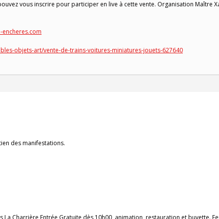
 pouvez vous inscrire pour participer en live à cette vente. Organisation Maître X
m-encheres.com
les-objets-art/vente-de-trains-voitures-miniatures-jouets-627640
tien des manifestations.
La Charrière Entrée Gratuite dès 10h00, animation, restauration et buvette. F