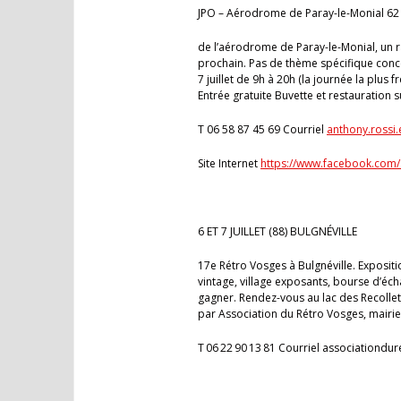
JPO – Aérodrome de Paray-le-Monial 62 
de l’aérodrome de Paray-le-Monial, un r
prochain. Pas de thème spécifique conce
7 juillet de 9h à 20h (la journée la plus
Entrée gratuite Buvette et restauration
T 06 58 87 45 69 Courriel
anthony.rossi
Site Internet
https://www.facebook.com/
6 ET 7 JUILLET (88) BULGNÉVILLE
17e Rétro Vosges à Bulgnéville. Exposit
vintage, village exposants, bourse d’éc
gagner. Rendez-vous au lac des Recollets
par Association du Rétro Vosges, mairie
T 06 22 90 13 81 Courriel associationdur