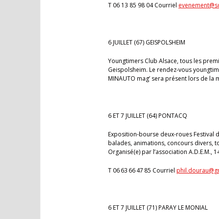
T 06 13 85 98 04 Courriel
evenement@sc
6 JUILLET (67) GEISPOLSHEIM
Youngtimers Club Alsace, tous les prem
Geispolsheim. Le rendez-vous youngtimer
MINAUTO mag’ sera présent lors de la m
6 ET 7 JUILLET (64) PONTACQ
Exposition-bourse deux-roues Festival du
balades, animations, concours divers, tou
Organisé(e) par l’association A.D.E.M., 
T 06 63 66 47 85 Courriel
phil.dourau@g
6 ET 7 JUILLET (71) PARAY LE MONIAL