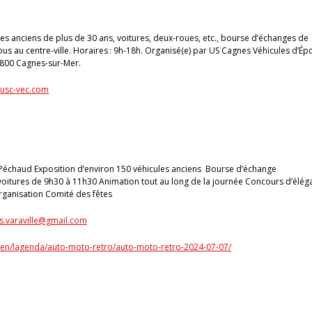
 anciens de plus de 30 ans, voitures, deux-roues, etc., bourse d’échanges de
us au centre-ville. Horaires : 9h-18h. Organisé(e) par US Cagnes Véhicules d’É
06800 Cagnes-sur-Mer.
.usc-vec.com
Péchaud Exposition d’environ 150 véhicules anciens Bourse d’échange
e voitures de 9h30 à 11h30 Animation tout au long de la journée Concours d’élé
ganisation Comité des fêtes
s.varaville@gmail.com
dien/lagenda/auto-moto-retro/auto-moto-retro-2024-07-07/