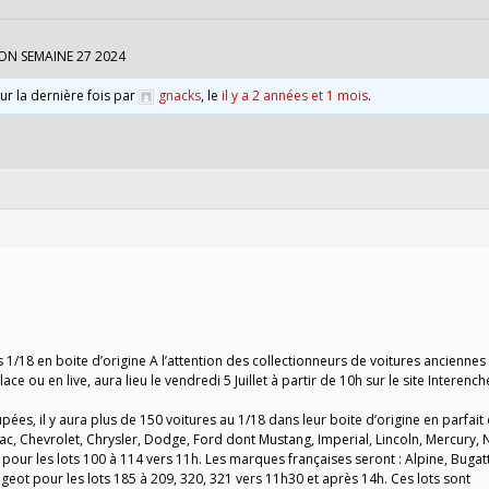
ON SEMAINE 27 2024
our la dernière fois par
gnacks
, le
il y a 2 années et 1 mois
.
 1/18 en boite d’origine A l’attention des collectionneurs de voitures ancienne
e ou en live, aura lieu le vendredi 5 Juillet à partir de 10h sur le site Interenc
ées, il y aura plus de 150 voitures au 1/18 dans leur boite d’origine en parfait 
ac, Chevrolet, Chrysler, Dodge, Ford dont Mustang, Imperial, Lincoln, Mercury, 
our les lots 100 à 114 vers 11h. Les marques françaises seront : Alpine, Bugatt
eot pour les lots 185 à 209, 320, 321 vers 11h30 et après 14h. Ces lots sont