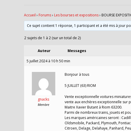
Accueil
›
Forums
›
Les bourses et expositions
›
BOURSE EXPOSITI
Ce sujet contient 1 réponse, 1 participant et a été mis à jour p
2 sujets de 1 à 2 (sur un total de 2)
Auteur
Messages
5 juillet 2024 à 10 h 50 min
Bonjour à tous
5 JUILLET (63) RIOM
Vente exceptionnelle voitures miniatures
gnacks
vente aux enchères exceptionnelle sur plac
Membre
Maitre Xavier Butant à Riom 63200.
Parmi de nombreux trains, jouets et poup
Les marques américaines seront : Cadill
Oldsmobile, Packard, Plymouth, Pontiac p
Citroen, Delage, Delahaye, Panhard, Peug