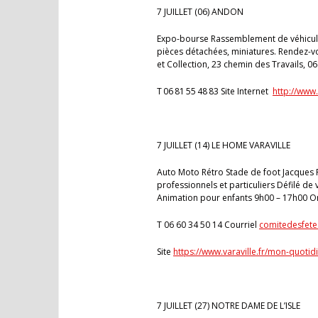
7 JUILLET (06) ANDON
Expo-bourse Rassemblement de véhicules
pièces détachées, miniatures. Rendez-vo
et Collection, 23 chemin des Travails, 
T 06 81 55 48 83 Site Internet
http://www
7 JUILLET (14) LE HOME VARAVILLE
Auto Moto Rétro Stade de foot Jacques 
professionnels et particuliers Défilé d
Animation pour enfants 9h00 – 17h00 Or
T 06 60 34 50 14 Courriel
comitedesfete
Site
https://www.varaville.fr/mon-quoti
7 JUILLET (27) NOTRE DAME DE L’ISLE