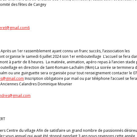
 Comité des fêtes de Cangey
eret@gmail.com6
 Après un 1er rassemblement ayant connu un franc succès, l’association les
t organise le samedi 6 juillet 2024 son 1er embouteillage L’accueil se fera dan
ont à partir de 8 heures. La matinée, animation, apéro repas à l’ancien stade
mbouteillage en direction de Saint-Romain-Lachalm (9km) La soirée se terminera 
halm ou une guinguette sera organisée pour tout renseignement contacter le 0
es@gmail.com
Inscription obligatoire par mail ou par téléphone l’accueil se fera
ion Anciennes Calandres Dominique Mounier
andres@gmail.com
ERT
ers Centre du village Afin de satisfaire un grand nombre de passionnés désire
ez vous annuel qui avait été stoppé pendant 3 ans nous revenons cette année, 