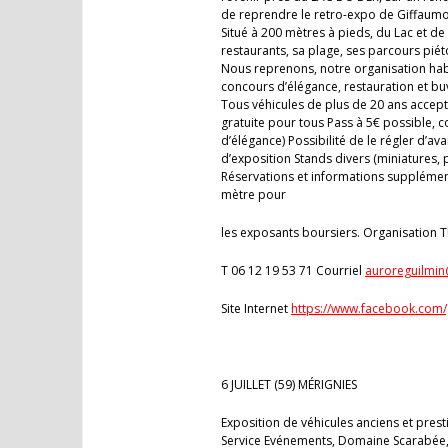
de reprendre le retro-expo de Giffaum
Situé à 200 mètres à pieds, du Lac et de
restaurants, sa plage, ses parcours piét
Nous reprenons, notre organisation habi
concours d’élégance, restauration et bu
Tous véhicules de plus de 20 ans acceptés
gratuite pour tous Pass à 5€ possible, 
d’élégance) Possibilité de le régler d’a
d’exposition Stands divers (miniatures,
Réservations et informations supplémenta
mètre pour
les exposants boursiers. Organisation 
T 06 12 19 53 71 Courriel
auroreguilmin@
Site Internet
https://www.facebook.com/
6 JUILLET (59) MÉRIGNIES
Exposition de véhicules anciens et pres
Service Evénements, Domaine Scarabée,