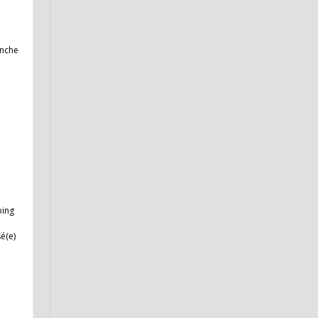
anche
ping
é(e)