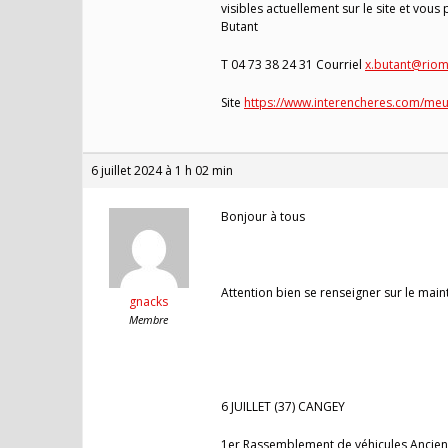
visibles actuellement sur le site et vous
Butant
T 04 73 38 24 31 Courriel
x.butant@rio
Site
https://www.interencheres.com/meub
6 juillet 2024 à 1 h 02 min
Bonjour à tous
Attention bien se renseigner sur le main
gnacks
Membre
6 JUILLET (37) CANGEY
1er Rassemblement de véhicules Anciens 