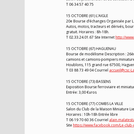
T 06 34 57 40 75
15 OCTOBRE (61) L’AIGLE
20e Bourse d’échanges Organisée par Les
Autos, motos, tracteurs et dérivés, bour
gratuit. Horaires : 8h-18h.
T 02.33.24.01.67 Site Internet
http://www
15 OCTOBRE (67) HAGUENAU
Bourse de modélisme Description : 26èm
camions et camions-pompiers miniatures
Houblons, 115 grand rue 67500, Hague
T 03 88 73 49 04 Courriel
accueil@csc-
15 OCTOBRE (73) BASSENS
Exposition Bourse ferroviaire et miniatu
Entrée: 3,00 €uros
15 OCTOBRE (77) COMBS LA VILLE
Salon du Club de la Maison Miniature Lie
Horaires : 10h-18h Entrée libre
T 06 19 70 60 36 Courriel
alain.malates
Site
https://www.facebook.com/Le-club-