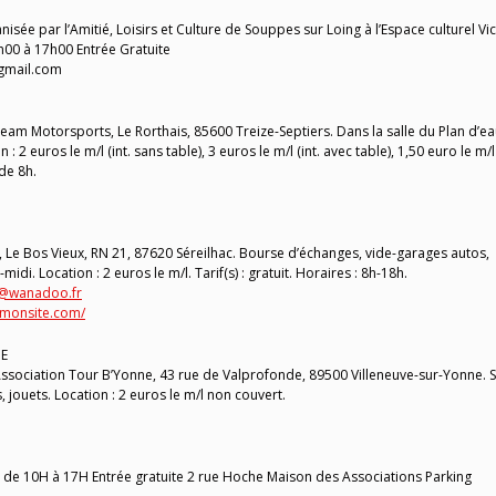
ée par l’Amitié, Loisirs et Culture de Souppes sur Loing à l’Espace culturel Vi
00 à 17h00 Entrée Gratuite
@gmail.com
m Motorsports, Le Rorthais, 85600 Treize-Septiers. Dans la salle du Plan d’ea
 2 euros le m/l (int. sans table), 3 euros le m/l (int. avec table), 1,50 euro le m/l
 de 8h.
Le Bos Vieux, RN 21, 87620 Séreilhac. Bourse d’échanges, vide-garages autos,
idi. Location : 2 euros le m/l. Tarif(s) : gratuit. Horaires : 8h-18h.
7@wanadoo.fr
-monsite.com/
NE
sociation Tour B’Yonne, 43 rue de Valprofonde, 89500 Villeneuve-sur-Yonne. 
, jouets. Location : 2 euros le m/l non couvert.
on de 10H à 17H Entrée gratuite 2 rue Hoche Maison des Associations Parking