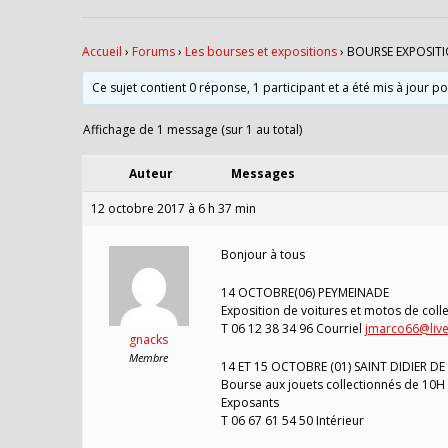
Accueil
›
Forums
›
Les bourses et expositions
›
BOURSE EXPOSITI
Ce sujet contient 0 réponse, 1 participant et a été mis à jour p
Affichage de 1 message (sur 1 au total)
Auteur
Messages
12 octobre 2017 à 6 h 37 min
Bonjour à tous
14 OCTOBRE(06) PEYMEINADE
Exposition de voitures et motos de coll
T 06 12 38 34 96 Courriel
jmarco66@live
gnacks
Membre
14 ET 15 OCTOBRE (01) SAINT DIDIER D
Bourse aux jouets collectionnés de 10H à
Exposants
T 06 67 61 54 50 Intérieur