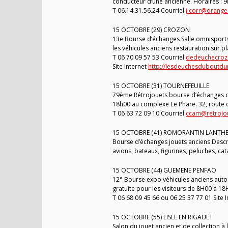
conducteur d’une ancienne. Horaires : 9
T 06.14.31.56.24 Courriel
j.corr@orange.
15 OCTOBRE (29) CROZON
13e Bourse d’échanges Salle omnisports 
les véhicules anciens restauration sur
T 06 70 09 57 53 Courriel
dedeuchecroz
Site Internet
http://lesdeuchesduboutd
15 OCTOBRE (31) TOURNEFEUILLE
79ème Rétrojouets bourse d’échanges d
18h00 au complexe Le Phare. 32, route d
T 06 63 72 09 10 Courriel
ccam@retrojo
15 OCTOBRE (41) ROMORANTIN LANTH
Bourse d’échanges jouets anciens Descrip
avions, bateaux, figurines, peluches, ca
15 OCTOBRE (44) GUEMENE PENFAO
12° Bourse expo véhicules anciens autos
gratuite pour les visiteurs de 8H00 à 
T 06 68 09 45 66 ou 06 25 37 77 01 Site 
15 OCTOBRE (55) LISLE EN RIGAULT
Salon du jouet ancien et de collection à