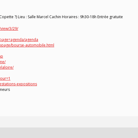
opette ?) Lieu : Salle Marcel Cachin Horaires : 9h30-18h Entrée gratuite
view/3/29/
p?page=agenda/agenda
bpage/bourse-automobile.html
hp
ne/
laloire/
tour=1
estations-expositions
ineurs