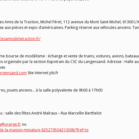
 Amis de la Traction, Michel Féret, 112 avenue du Mont Saint-Michel, 61300 L’A
se aux pièces et expo d’américaines. Parking réservé aux véhicules anciens. Tarif
.lesamisdelatraction.fr/
e bourse de modélisme : échange et vente de trains, voitures, avions, bateaux
 organisée par la section Expotrain du CSC du Langensand. Adresse : Halle au
nau
Langensand.com
Site Internet jds.fr
res, jouets anciens… à la salle polyvalente de 9h00 à 17h00
u : salle des fêtes André Malraux – Rue Marcellin Berthelot
ta@orange.fr
ou
de-la-maison-miniature-825279504210398/?fref=ts