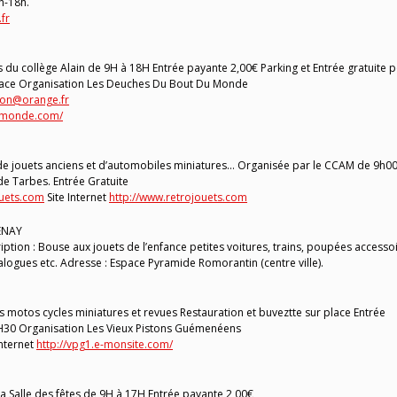
h-18h.
fr
du collège Alain de 9H à 18H Entrée payante 2,00€ Parking et Entrée gratuite 
 place Organisation Les Deuches Du Bout Du Monde
on@orange.fr
umonde.com/
e jouets anciens et d’automobiles miniatures… Organisée par le CCAM de 9h00
e Tarbes. Entrée Gratuite
uets.com
Site Internet
http://www.retrojouets.com
ENAY
tion : Bouse aux jouets de l’enfance petites voitures, trains, poupées accessoi
talogues etc. Adresse : Espace Pyramide Romorantin (centre ville).
 motos cycles miniatures et revues Restauration et buveztte sur place Entrée
18H30 Organisation Les Vieux Pistons Guémenéens
Internet
http://vpg1.e-monsite.com/
 la Salle des fêtes de 9H à 17H Entrée payante 2,00€