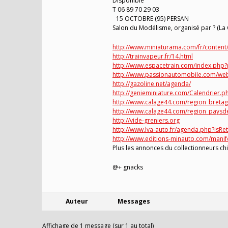
Disponible
T 06 89 70 29 03
15 OCTOBRE (95) PERSAN
Salon du Modélisme, organisé par ? (La C
http://www.miniaturama.com/fr/content/
http://trainvapeur.fr/14.html
http://www.espacetrain.com/index.ph
http://www.passionautomobile.com/we
http://gazoline.net/agenda/
http://genieminiature.com/Calendrier.p
http://www.calage44.com/region_bretag
http://www.calage44.com/region_paysde
http://vide-greniers.org
http://www.lva-auto.fr/agenda.php?isRe
http://www.editions-minauto.com/manif
Plus les annonces du collectionneurs ch
@+ gnacks
Auteur
Messages
Affichage de 1 message (sur 1 au total)