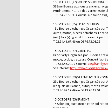
15 OCTOBRE (77) SOUPPES SUR LOING
53ème Bourse aux jouets anciens… organis
Prudhomme. 40, rue des Varennes de 9h
T 01 64 78 50 35 Courriel alc.souppes
15 OCTOBRE (85) TREIZE SEPTIERS
13e Bourse d’échanges Organisée par Tea
autos, motos, pièces détachées. Location :
(ext.) Tarif(s) : gratuit. Horaires : à partir
T 02.51.41.67.46 ou 06.76.73.08.25
15 OCTOBRE (87) SEREILHAC
Broc Party Organisée par Buddies Crew, 
motos, cyclos, tracteurs. Concert l’après-m
T 06.13.55.20.77 Courriel
vasyfrancky8
Site Internet
http://www.buddies-crew.e
15 OCTOBRE (89) VILLENEUVE SUR YON
25e Bourse d’échanges Organisée par As
les quais de l’Yonne, autos, motos, vélos
T 03.86.87.17.49 ou 06.13.96.12.01
15 OCTOBRE (95) ERMONT
1° Salon du jouet ancien et de collecti