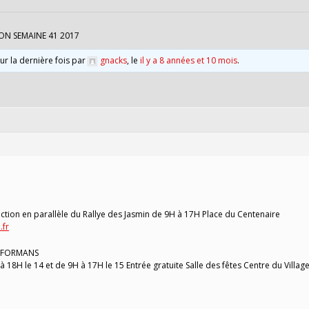
ON SEMAINE 41 2017
our la dernière fois par
gnacks
, le
il y a 8 années et 10 mois
.
ection en parallèle du Rallye des Jasmin de 9H à 17H Place du Centenaire
.fr
E FORMANS
 18H le 14 et de 9H à 17H le 15 Entrée gratuite Salle des fêtes Centre du Villag