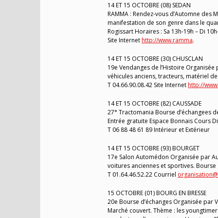
14 ET 15 OCTOBRE (08) SEDAN
RAMMA : Rendez-vous d’Automne des Maqu
manifestation de son genre dans le quart 
Rogissart Horaires : Sa 13h-19h – Di 10h-
Site Internet
http://www.ramma
.
14 ET 15 OCTOBRE (30) CHUSCLAN
19e Vendanges de l’Histoire Organisée p
véhicules anciens, tracteurs, matériel 
T 04.66.90.08.42 Site Internet
http://www
14 ET 15 OCTOBRE (82) CAUSSADE
27° Tractomania Bourse d’échangees de
Entrée gratuite Espace Bonnais Cours Di
T 06 88 48 61 89 Intérieur et Extérieur
14 ET 15 OCTOBRE (93) BOURGET
17e Salon Automédon Organisée par Aut
voitures anciennes et sportives. Bourse
T 01.64.46.52.22 Courriel
organisation
15 OCTOBRE (01) BOURG EN BRESSE
20e Bourse d’échanges Organisée par Vo
Marché couvert. Thème : les youngtimers. 