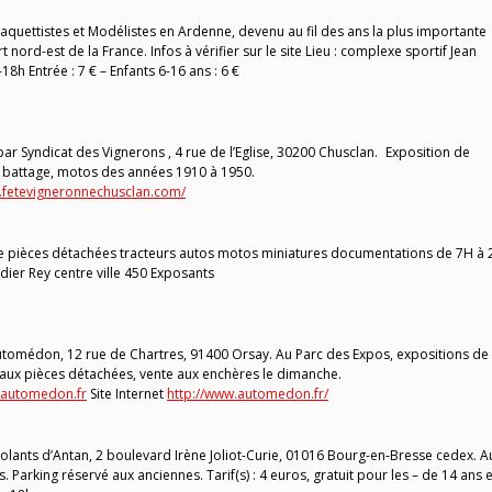
ettistes et Modélistes en Ardenne, devenu au fil des ans la plus importante
nord-est de la France. Infos à vérifier sur le site Lieu : complexe sportif Jean
18h Entrée : 7 € – Enfants 6-16 ans : 6 €
ar Syndicat des Vignerons , 4 rue de l’Eglise, 30200 Chusclan. Exposition de
de battage, motos des années 1910 à 1950.
.fetevigneronnechusclan.com/
 pièces détachées tracteurs autos motos miniatures documentations de 7H à
dier Rey centre ville 450 Exposants
omédon, 12 rue de Chartres, 91400 Orsay. Au Parc des Expos, expositions de
 aux pièces détachées, vente aux enchères le dimanche.
@automedon.fr
Site Internet
http://www.automedon.fr/
lants d’Antan, 2 boulevard Irène Joliot-Curie, 01016 Bourg-en-Bresse cedex. A
Parking réservé aux anciennes. Tarif(s) : 4 euros, gratuit pour les – de 14 ans e