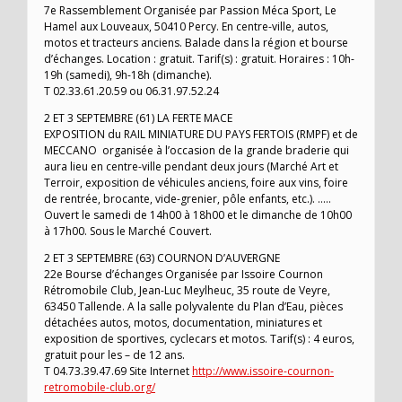
7e Rassemblement Organisée par Passion Méca Sport, Le
Hamel aux Louveaux, 50410 Percy. En centre-ville, autos,
motos et tracteurs anciens. Balade dans la région et bourse
d’échanges. Location : gratuit. Tarif(s) : gratuit. Horaires : 10h-
19h (samedi), 9h-18h (dimanche).
T 02.33.61.20.59 ou 06.31.97.52.24
2 ET 3 SEPTEMBRE (61) LA FERTE MACE
EXPOSITION du RAIL MINIATURE DU PAYS FERTOIS (RMPF) et de
MECCANO organisée à l’occasion de la grande braderie qui
aura lieu en centre-ville pendant deux jours (Marché Art et
Terroir, exposition de véhicules anciens, foire aux vins, foire
de rentrée, brocante, vide-grenier, pôle enfants, etc.). …..
Ouvert le samedi de 14h00 à 18h00 et le dimanche de 10h00
à 17h00. Sous le Marché Couvert.
2 ET 3 SEPTEMBRE (63) COURNON D’AUVERGNE
22e Bourse d’échanges Organisée par Issoire Cournon
Rétromobile Club, Jean-Luc Meylheuc, 35 route de Veyre,
63450 Tallende. A la salle polyvalente du Plan d’Eau, pièces
détachées autos, motos, documentation, miniatures et
exposition de sportives, cyclecars et motos. Tarif(s) : 4 euros,
gratuit pour les – de 12 ans.
T 04.73.39.47.69 Site Internet
http://www.issoire-cournon-
retromobile-club.org/