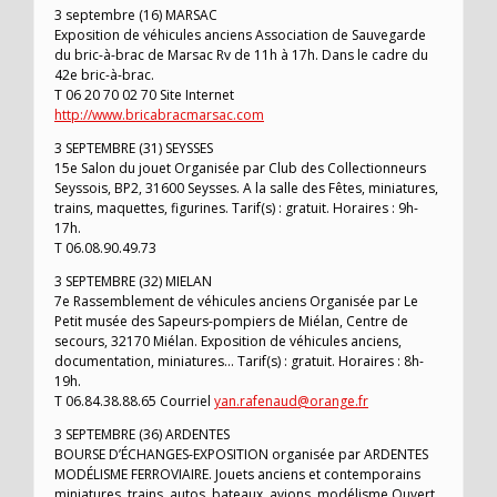
3 septembre (16) MARSAC
Exposition de véhicules anciens Association de Sauvegarde
du bric-à-brac de Marsac Rv de 11h à 17h. Dans le cadre du
42e bric-à-brac.
T 06 20 70 02 70 Site Internet
http://www.bricabracmarsac.com
3 SEPTEMBRE (31) SEYSSES
15e Salon du jouet Organisée par Club des Collectionneurs
Seyssois, BP2, 31600 Seysses. A la salle des Fêtes, miniatures,
trains, maquettes, figurines. Tarif(s) : gratuit. Horaires : 9h-
17h.
T 06.08.90.49.73
3 SEPTEMBRE (32) MIELAN
7e Rassemblement de véhicules anciens Organisée par Le
Petit musée des Sapeurs-pompiers de Miélan, Centre de
secours, 32170 Miélan. Exposition de véhicules anciens,
documentation, miniatures… Tarif(s) : gratuit. Horaires : 8h-
19h.
T 06.84.38.88.65 Courriel
yan.rafenaud@orange.fr
3 SEPTEMBRE (36) ARDENTES
BOURSE D’ÉCHANGES-EXPOSITION organisée par ARDENTES
MODÉLISME FERROVIAIRE. Jouets anciens et contemporains
miniatures, trains, autos, bateaux, avions, modélisme.Ouvert