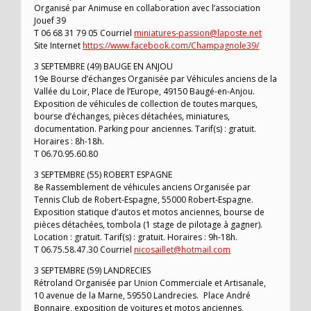
Organisé par Animuse en collaboration avec l’association
Jouef 39
T 06 68 31 79 05 Courriel
miniatures-passion@laposte.net
Site Internet
https://www.facebook.com/Champagnole39/
3 SEPTEMBRE (49) BAUGE EN ANJOU
19e Bourse d’échanges Organisée par Véhicules anciens de la
Vallée du Loir, Place de l’Europe, 49150 Baugé-en-Anjou.
Exposition de véhicules de collection de toutes marques,
bourse d’échanges, pièces détachées, miniatures,
documentation. Parking pour anciennes. Tarif(s) : gratuit.
Horaires : 8h-18h.
T 06.70.95.60.80
3 SEPTEMBRE (55) ROBERT ESPAGNE
8e Rassemblement de véhicules anciens Organisée par
Tennis Club de Robert-Espagne, 55000 Robert-Espagne.
Exposition statique d’autos et motos anciennes, bourse de
pièces détachées, tombola (1 stage de pilotage à gagner).
Location : gratuit. Tarif(s) : gratuit. Horaires : 9h-18h.
T 06.75.58.47.30 Courriel
nicosaillet@hotmail.com
3 SEPTEMBRE (59) LANDRECIES
Rétroland Organisée par Union Commerciale et Artisanale,
10 avenue de la Marne, 59550 Landrecies. Place André
Bonnaire, exposition de voitures et motos anciennes,