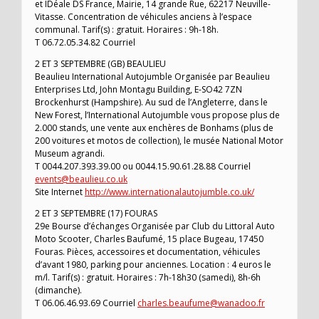
et IDéale DS France, Mairie, 14 grande Rue, 62217 Neuville-
Vitasse. Concentration de véhicules anciens à l’espace
communal. Tarif(s) : gratuit. Horaires : 9h-18h.
T 06.72.05.34.82 Courriel
2 ET 3 SEPTEMBRE (GB) BEAULIEU
Beaulieu International Autojumble Organisée par Beaulieu
Enterprises Ltd, John Montagu Building, E-SO42 7ZN
Brockenhurst (Hampshire). Au sud de l’Angleterre, dans le
New Forest, l’International Autojumble vous propose plus de
2.000 stands, une vente aux enchères de Bonhams (plus de
200 voitures et motos de collection), le musée National Motor
Museum agrandi.
T 0044.207.393.39.00 ou 0044.15.90.61.28.88 Courriel
events@beaulieu.co.uk
Site Internet
http://www.internationalautojumble.co.uk/
2 ET 3 SEPTEMBRE (17) FOURAS
29e Bourse d’échanges Organisée par Club du Littoral Auto
Moto Scooter, Charles Baufumé, 15 place Bugeau, 17450
Fouras. Pièces, accessoires et documentation, véhicules
d’avant 1980, parking pour anciennes. Location : 4 euros le
m/l. Tarif(s) : gratuit. Horaires : 7h-18h30 (samedi), 8h-6h
(dimanche).
T 06.06.46.93.69 Courriel
charles.beaufume@wanadoo.fr