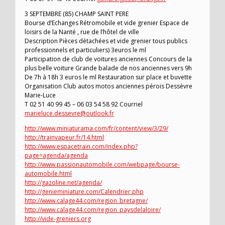
3 SEPTEMBRE (85) CHAMP SAINT PERE
Bourse d’Echanges Rétromobile et vide grenier Espace de
loisirs de la Nanté , rue de l’hôtel de ville
Description Pièces détachées et vide grenier tous publics
professionnels et particuliers) 3euros le ml
Participation de club de voitures anciennes Concours de la
plus belle voiture Grande balade de nos anciennes vers 9h
De 7h à 18h 3 euros le ml Restauration sur place et buvette
Organisation Club autos motos anciennes pérois Dessèvre
Marie-Luce
T 02 51 40 99 45 – 06 03 54 58 92 Courriel
marieluce.dessevre@outlook.fr
http://www.miniaturama.com/fr/content/view/3/29/
http://trainvapeur.fr/14.html
http://www.espacetrain.com/index.php?
page=agenda/agenda
http://www.passionautomobile.com/webpage/bourse-
automobile.html
http://gazoline.net/agenda/
http://genieminiature.com/Calendrier.php
http://www.calage44.com/region_bretagne/
http://www.calage44.com/region_paysdelaloire/
http://vide-greniers.org