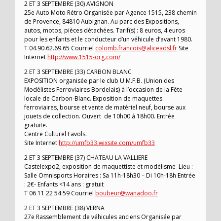
2 ET 3 SEPTEMBRE (30) AVIGNON
25e Auto Moto Rétro Organisée par Agence 1515, 238 chemin
de Provence, 84810 Aubignan. Au parc des Expositions,
autos, motos, pièces détachées. Tarif(s) : 8 euros, 4 euros
pour les enfants et le conducteur d’un véhicule d’avant 1980.
T 04.90.62.69.65 Courriel
colomb.francois@aliceadsl.fr
Site
Internet
http://www.1515-org.com/
2 ET 3 SEPTEMBRE (33) CARBON BLANC
EXPOSITION organisée par le club U.M.F.B. (Union des
Modélistes Ferroviaires Bordelais) à l’occasion de la Fête
locale de Carbon-Blanc. Exposition de maquettes
ferroviaires, bourse et vente de matériel neuf, bourse aux
jouets de collection. Ouvert de 10h00 à 18h00. Entrée
gratuite.
Centre Culturel Favols.
Site Internet
http://umfb33.wixsite.com/umfb33
2 ET 3 SEPTEMBRE (37) CHATEAU LA VALLIERE
Castelexpo2, exposition de maquettiste et modélisme Lieu :
Salle Omnisports Horaires : Sa 11h-18h30 – Di 10h-18h Entrée
: 2€- Enfants <14 ans : gratuit
T 06 11 22 54 59 Courriel
boubeur@wanadoo.fr
2 ET 3 SEPTEMBRE (38) VERNA
27e Rassemblement de véhicules anciens Organisée par