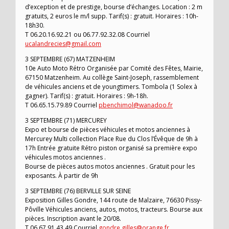
d’exception et de prestige, bourse d’échanges. Location : 2 m
gratuits, 2 euros le m/l supp. Tarif(s) : gratuit. Horaires : 10h-
18h30.
T 06.20.16.92.21 ou 06.77.92.32.08 Courriel
ucalandrecies@gmail.com
3 SEPTEMBRE (67) MATZENHEIM
10e Auto Moto Rétro Organisée par Comité des Fêtes, Mairie,
67150 Matzenheim. Au collège Saint-Joseph, rassemblement
de véhicules anciens et de youngtimers. Tombola (1 Solex à
gagner). Tarif(s) : gratuit. Horaires : 9h-18h.
T 06.65.15.79.89 Courriel
pbenchimol@wanadoo.fr
3 SEPTEMBRE (71) MERCUREY
Expo et bourse de pièces véhicules et motos anciennes à
Mercurey Multi collection Place Rue du Clos l’Évêque de 9h à
17h Entrée gratuite Rétro piston organisé sa première expo
véhicules motos anciennes .
Bourse de pièces autos motos anciennes . Gratuit pour les
exposants. À partir de 9h
3 SEPTEMBRE (76) BERVILLE SUR SEINE
Exposition Gilles Gondre, 144 route de Malzaire, 76630 Pissy-
Pôville Véhicules anciens, autos, motos, tracteurs. Bourse aux
pièces. Inscription avant le 20/08.
T 06 67 91 43 49 Courriel
gondre.gilles@orange.fr