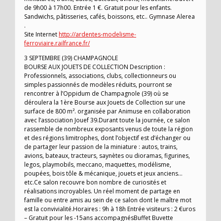
de 9h00 à 17h00. Entrée 1 €. Gratuit pour les enfants.
Sandwichs, pâtisseries, cafés, boissons, etc.. Gymnase Alerea
.
Site Internet
http://ardentes-modelisme-
ferroviaire.railfrance.fr/
3 SEPTEMBRE (39) CHAMPAGNOLE
BOURSE AUX JOUETS DE COLLECTION Description :
Professionnels, associations, clubs, collectionneurs ou
simples passionnés de modèles réduits, pourront se
rencontrer à l’Oppidum de Champagnole (39) où se
déroulera la 1ère Bourse aux Jouets de Collection sur une
surface de 800 m². organisée par Animuse en collaboration
avec l’association Jouef 39.Durant toute la journée, ce salon
rassemble de nombreux exposants venus de toute la région
et des régions limitrophes, dont l’objectif est d’échanger ou
de partager leur passion de la miniature : autos, trains,
avions, bateaux, tracteurs, saynètes ou dioramas, figurines,
legos, playmobils, meccano, maquettes, modélisme,
poupées, bois tôle & mécanique, jouets et jeux anciens…
etc.Ce salon recouvre bon nombre de curiosités et
réalisations incroyables. Un réel moment de partage en
famille ou entre amis au sein de ce salon dont le maître mot
est la convivialité.Horaires : 9h à 18h Entrée visiteurs : 2 €uros
– Gratuit pour les -15ans accompagnésBuffet Buvette