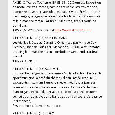
AKMD, Office du Tourisme, BP 63, 38460 Crémieu. Exposition
de moteurs fixes, motos, camions et véhicules d’exception,
espace réservé aux cabriolets et aux 2 CV et dérivés, bourse
d’échanges, village américain, balades le samedi après-midi
et le dimanche matin. Tarif(s) : 3,50 euros, gratuit pour les –
de 14 ans.
T 06.20.65.42.66 Site Internet
http://www.akmd38.com/
2 ET 3 SEPTEMBRE (38) SAINT ROMANS
Les Vieilles Mécas au Camping Organisée par Vintage Cox
Ricaines, Base de Loisirs du Marandan, 38160 Saint-Romans.
Cruising le dimanche matin. Tombola le week-end. Tarif(s) :
gratuit.
T 06.74.90.78.80
2 ET 3 SEPTEMBRE (45) AUDEVILLE
Bourse d’échanges auto anciennes Multi collection Terrain de
sport municipal à coté du château d’eau Entrée gratuite 50
exposants maximum 1 euro le mètre linéaire par jour sur
réservation car les places sont limitées Bourse d’échanges
auto organisée lors du 1er auto rétro beauce (exposition
véhicules anciens avec une ballade et un concours d’élégance
le dimanche)
Restauration et buvette sur place
2 ET 3 SEPTEMBRE (50) PERCY