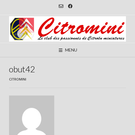
Skip
to
content
MENU
obut42
CITROMINI