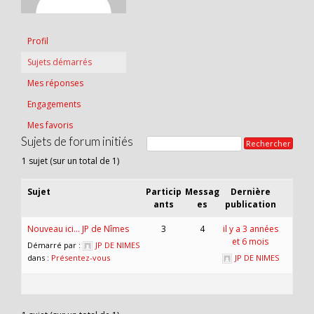
Profil
Sujets démarrés
Mes réponses
Engagements
Mes favoris
Sujets de forum initiés
1 sujet (sur un total de 1)
Sujet
Particip
Messag
Dernière
ants
es
publication
Nouveau ici… JP de Nîmes
3
4
il y a 3 années
et 6 mois
Démarré par :
JP DE NIMES
dans :
Présentez-vous
JP DE NIMES