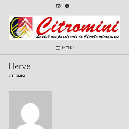
Skip
to
content
MENU
Herve
CITROMINI