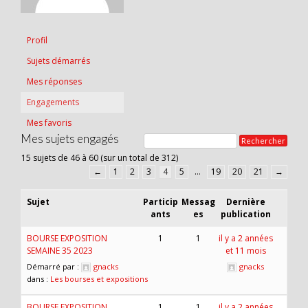
Profil
Sujets démarrés
Mes réponses
Engagements
Mes favoris
Mes sujets engagés
15 sujets de 46 à 60 (sur un total de 312)
←
1
2
3
4
5
…
19
20
21
→
Sujet
Particip
Messag
Dernière
ants
es
publication
BOURSE EXPOSITION
1
1
il y a 2 années
SEMAINE 35 2023
et 11 mois
Démarré par :
gnacks
gnacks
dans :
Les bourses et expositions
BOURSE EXPOSITION
1
1
il y a 2 années