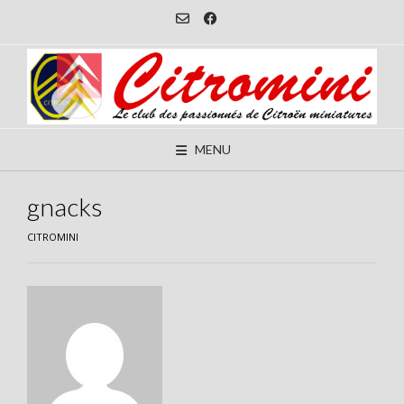
Skip
to
content
MENU
gnacks
CITROMINI