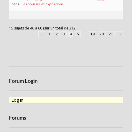
dans :
Les bourses et expositions
15 sujets de 46 à 60 (sur un total de 312)
←
1
2
3
4
5
…
19
20
21
→
Forum Login
Log in
Forums