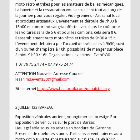
moto rétro et trikes pour les amateurs de belles mécaniques.
La buvette et la restauration vous accueillent tout au long de
la journée pour vous régaler. Vide-greniers – Artisanat local
et produits artisanaux L’événement se déroule de 7h00 à
15h00 et comprend sangria offerte avec chips Le coût pour
les voitures sera de 5 € et pour les camions, cela sera 8 €.
Rassemblement Auto moto rétro et trikes de 9h30 à 15 h.
L’événement débutera par l’accueil des véhicules à 9h30, suivi
d’un buffet champêtre à 10h. possibilité de manger sur place
à midi. 9 h30 / 16h Organisation Lez anims – Event’s30
T 07 79 75 24 74 – 07 79 75 24 74
ATTENTION Nouvelle Adresse Courriel
lezanims.events30@gmail.com
Site Internet
https://www.facebook.com/penati.thierry
2 JUILLET (33) BARSAC
Exposition véhicules anciens, youngtimers et prestige Port
Exposition de véhicules sur le port de Barsac.
Lieu agréable sous les arbres en bordure de Garonne.
Présence de quelques stands d’artisans et vente pièces auto
moto cyclo Buvette et restauration sur place De 9h à 18h