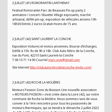
2 JUILLET (41) ROMORANTIN LANTHENAY
Festival Romorantin Parc de Beauvais Pin up party 2
animation / concert / Buvette Village exposants, marché
artisanal, défilé pin-up, exposition de véhicules anciens 10h-
18h30 Entrée 2 euros Gratuit moins de 15 ans
2 JUILLET (42) SAINT LAURENT LA CONCHE
Exposition Voitures et motos anciennes. Bourse d’échanges.
Défilé à 15h. Rv de 9h à 18h. Club Auto Rétro de la Conche,
rue du Pont, 42210 Saint-Laurent-la-Conche
T 06 10 71 14 00 Courriel
marc.vray@gmail.com
Site Internet
http://clubautoretrodelaconche.jimdo.com/
2 JUILLET (42) ROCHE LA MOLIÈRES
Moteurs Passion Zone du Buisson Une nouvelle association
« MOTEURS PASSION » s’est créée dans la Loire (42), sur notre
commune de Roche-la-Molière. Nous sommes ravis de vous
convier à la 1ère rencontre pour tous les passionnés de
moteurs thermiques, qui se tiendra le dimanche 2 juillet 2023