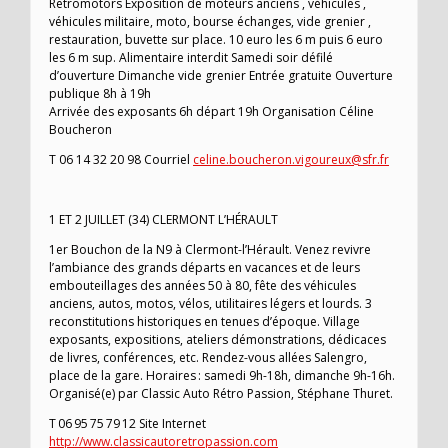
Retromotors Exposition de moteurs anciens , véhicules ,
véhicules militaire, moto, bourse échanges, vide grenier ,
restauration, buvette sur place. 10 euro les 6 m puis 6 euro
les 6 m sup. Alimentaire interdit Samedi soir défilé
d’ouverture Dimanche vide grenier Entrée gratuite Ouverture
publique 8h à 19h
Arrivée des exposants 6h départ 19h Organisation Céline
Boucheron
T 06 14 32 20 98 Courriel
celine.boucheron.vigoureux@sfr.fr
1 ET 2 JUILLET (34) CLERMONT L’HÉRAULT
1er Bouchon de la N9 à Clermont-l’Hérault. Venez revivre
l’ambiance des grands départs en vacances et de leurs
embouteillages des années 50 à 80, fête des véhicules
anciens, autos, motos, vélos, utilitaires légers et lourds. 3
reconstitutions historiques en tenues d’époque. Village
exposants, expositions, ateliers démonstrations, dédicaces
de livres, conférences, etc. Rendez-vous allées Salengro,
place de la gare. Horaires : samedi 9h-18h, dimanche 9h-16h.
Organisé(e) par Classic Auto Rétro Passion, Stéphane Thuret.
T 06 95 75 79 12 Site Internet
http://www.classicautoretropassion.com