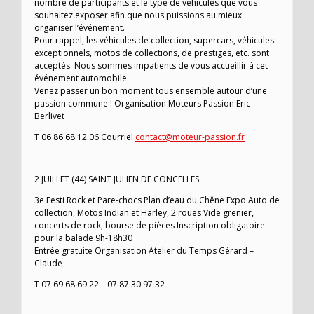
nombre de participants et le type de véhicules que vous
souhaitez exposer afin que nous puissions au mieux
organiser l’événement.
Pour rappel, les véhicules de collection, supercars, véhicules
exceptionnels, motos de collections, de prestiges, etc. sont
acceptés. Nous sommes impatients de vous accueillir à cet
événement automobile.
Venez passer un bon moment tous ensemble autour d’une
passion commune ! Organisation Moteurs Passion Eric
Berlivet
T 06 86 68 12 06 Courriel
contact@moteur-passion.fr
2 JUILLET (44) SAINT JULIEN DE CONCELLES
3e Festi Rock et Pare-chocs Plan d’eau du Chêne Expo Auto de
collection, Motos Indian et Harley, 2 roues Vide grenier,
concerts de rock, bourse de pièces Inscription obligatoire
pour la balade 9h-18h30
Entrée gratuite Organisation Atelier du Temps Gérard –
Claude
T 07 69 68 69 22 – 07 87 30 97 32