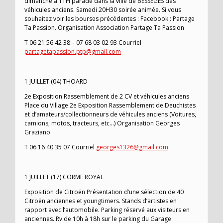
dimanche à 11H parade dans la ville de BESSEGES des
véhicules anciens. Samedi 20H30 soirée animée. Si vous
souhaitez voir les bourses précédentes : Facebook : Partage
Ta Passion. Organisation Association Partage Ta Passion
T 06 21 56 42 38 – 07 68 03 02 93 Courriel
partagetapassion.ptp@gmail.com
1 JUILLET (04) THOARD
2e Exposition Rassemblement de 2 CV et véhicules anciens
Place du Village 2e Exposition Rassemblement de Deuchistes
et d’amateurs/collectionneurs de véhicules anciens (Voitures,
camions, motos, tracteurs, etc…) Organisation Georges
Graziano
T 06 16 40 35 07 Courriel
georges1326@gmail.com
1 JUILLET (17) CORME ROYAL
Exposition de Citroën Présentation d’une sélection de 40
Citroën anciennes et youngtimers. Stands d’artistes en
rapport avec l’automobile. Parking réservé aux visiteurs en
anciennes. Rv de 10h à 18h sur le parking du Garage