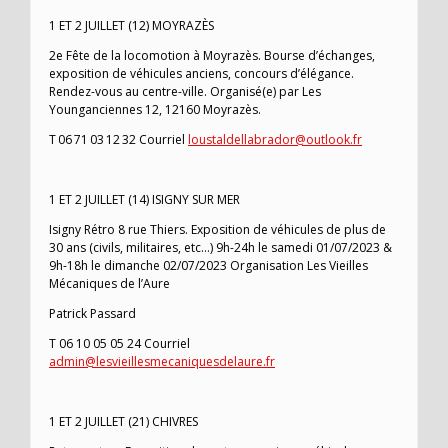
1 ET 2 JUILLET (12) MOYRAZÈS
2e Fête de la locomotion à Moyrazès. Bourse d’échanges,
exposition de véhicules anciens, concours d’élégance.
Rendez-vous au centre-ville. Organisé(e) par Les
Younganciennes 12, 12160 Moyrazès.
T 06 71 03 12 32 Courriel
loustaldellabrador@outlook.fr
1 ET 2 JUILLET (14) ISIGNY SUR MER
Isigny Rétro 8 rue Thiers. Exposition de véhicules de plus de
30 ans (civils, militaires, etc…) 9h-24h le samedi 01/07/2023 &
9h-18h le dimanche 02/07/2023 Organisation Les Vieilles
Mécaniques de l’Aure
Patrick Passard
T 06 10 05 05 24 Courriel
admin@lesvieillesmecaniquesdelaure.fr
1 ET 2 JUILLET (21) CHIVRES