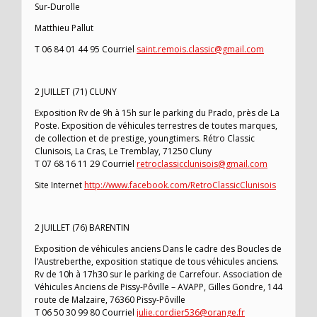
Sur-Durolle
Matthieu Pallut
T 06 84 01 44 95 Courriel
saint.remois.classic@gmail.com
2 JUILLET (71) CLUNY
Exposition Rv de 9h à 15h sur le parking du Prado, près de La
Poste. Exposition de véhicules terrestres de toutes marques,
de collection et de prestige, youngtimers. Rétro Classic
Clunisois, La Cras, Le Tremblay, 71250 Cluny
T 07 68 16 11 29 Courriel
retroclassicclunisois@gmail.com
Site Internet
http://www.facebook.com/RetroClassicClunisois
2 JUILLET (76) BARENTIN
Exposition de véhicules anciens Dans le cadre des Boucles de
l’Austreberthe, exposition statique de tous véhicules anciens.
Rv de 10h à 17h30 sur le parking de Carrefour. Association de
Véhicules Anciens de Pissy-Pôville – AVAPP, Gilles Gondre, 144
route de Malzaire, 76360 Pissy-Pôville
T 06 50 30 99 80 Courriel
julie.cordier536@orange.fr