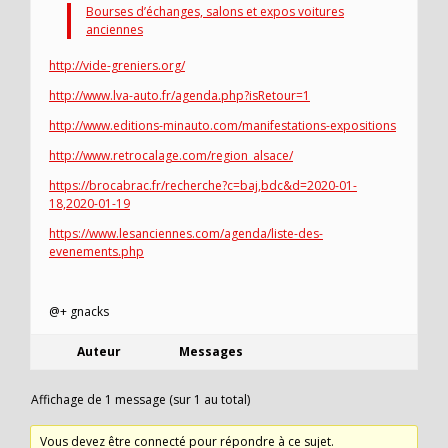
Bourses d’échanges, salons et expos voitures
anciennes
http://vide-greniers.org/
http://www.lva-auto.fr/agenda.php?isRetour=1
http://www.editions-minauto.com/manifestations-expositions
http://www.retrocalage.com/region_alsace/
https://brocabrac.fr/recherche?c=baj,bdc&d=2020-01-
18,2020-01-19
https://www.lesanciennes.com/agenda/liste-des-
evenements.php
@+ gnacks
Auteur
Messages
Affichage de 1 message (sur 1 au total)
Vous devez être connecté pour répondre à ce sujet.