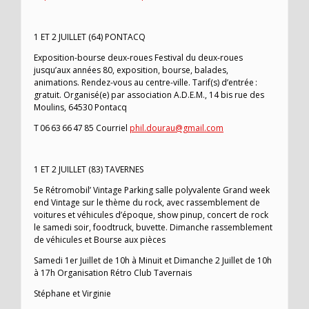
1 ET 2 JUILLET (64) PONTACQ
Exposition-bourse deux-roues Festival du deux-roues
jusqu’aux années 80, exposition, bourse, balades,
animations. Rendez-vous au centre-ville. Tarif(s) d’entrée :
gratuit. Organisé(e) par association A.D.E.M., 14 bis rue des
Moulins, 64530 Pontacq
T 06 63 66 47 85 Courriel
phil.dourau@gmail.com
1 ET 2 JUILLET (83) TAVERNES
5e Rétromobil’ Vintage Parking salle polyvalente Grand week
end Vintage sur le thème du rock, avec rassemblement de
voitures et véhicules d’époque, show pinup, concert de rock
le samedi soir, foodtruck, buvette. Dimanche rassemblement
de véhicules et Bourse aux pièces
Samedi 1er Juillet de 10h à Minuit et Dimanche 2 Juillet de 10h
à 17h Organisation Rétro Club Tavernais
Stéphane et Virginie