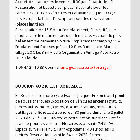
Accueil des campeurs le vendredi 30 Juin à partir de 10h.
Restauration et buvette sur place .Electricité pour les
campeurs. Tous les véhicules et caravane jusque 1993 (30
ans) Remplir la fiche d’inscription pour les réservations
(places limitées);
Participation de 15 € pour l’emplacement, électricité, une
plaque, café le matin et apéro le dimanche. Election du plus
bel ensemble caravane voiture. Emplacement camping 15 €
Emplacement Bourses pièces 10 € les 3 ml + café Market
village 20 € les 3 ml + café Organisation Vintage Auto Rétro
Ouin Claude
T 06 47 21 19 83 Courriel
vintage.auto.retro@orange.fr
DU 30 JUIN AU 2 JUILLET (30) BESSEGES
3e Bourse auto moto cyclo Espace Jacques Frizon (rond point
de Foussignargues) Exposition de véhicules anciens (gratuit),
pièces autos, motos, cyclos, documentations, miniatures,
outillages, affiches… Du vendredi 30 juin au dimanche 2 juillet
2O23 de 8H à 19H. Buvette et restauration sur place. Entrée
gratuite pour les visiteurs. Horaires exposants 7H / 19H.
Espace surveillé la nuit. Tarif exposants : 40 euros les 10
mètres. Réservation avant le 24 juin 2023. Samedi et