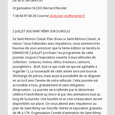
De 9h à 18h GRATUIT
Organisation VLCDO Bernard Nicolet
T 06 86 97 80 28 Courriel
vlcdo.ber-nic@orange.fr
2 JUILLET (63) SAINT RÉMY SUR DUROLLE
5e Saint Rémois Classic Plan d’eau Le Saint-Rémois Classic, le
retour ! Vous l’attendiez avec impatience, nous sommes très
heureux de vous annoncer que la 5eme édition se tiendra le
DIMANCHE 2 JUILLET prochain ! Au programme de cette
journée, toujours l’exposition ouverte à tous véhicules de
collection : voitures, motos, vélos, tracteurs, camions,
youngtimers… Bref, tout ce qui roule (et qui est agréable à
regarder ! ). La nouveauté de cette année sera une bourse
d’échange de pièces, mais aussi la possibilité de se déguiser
en accord avec l’année de votre véhicule. Cette journée est
accessible à tous, gratuitement et sans obligation
d’exposition . La journée sera rythmée par le désormais
célèbre Franck Maret au micro et par des animations tout au
long de la journée. Une buvette et un coin restauration seront
disponibles sur place. On vous attend avec impatience au
plan de Saint-Rémy-sur-Durolle. Entrée et exposition gratuites
de 9h à 17h. Organisation Comité d’animation de Saint-Rémy-