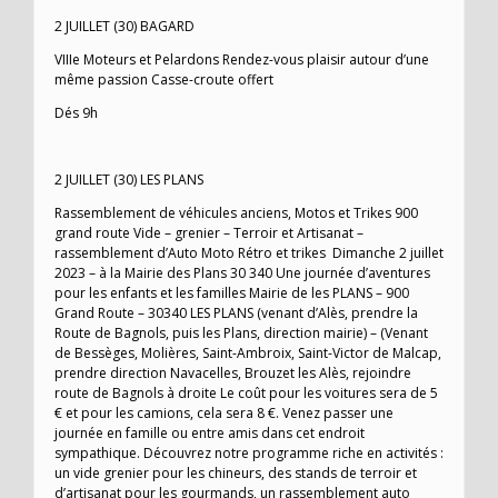
2 JUILLET (30) BAGARD
VIIIe Moteurs et Pelardons Rendez-vous plaisir autour d’une
même passion Casse-croute offert
Dés 9h
2 JUILLET (30) LES PLANS
Rassemblement de véhicules anciens, Motos et Trikes 900
grand route Vide – grenier – Terroir et Artisanat –
rassemblement d’Auto Moto Rétro et trikes Dimanche 2 juillet
2023 – à la Mairie des Plans 30 340 Une journée d’aventures
pour les enfants et les familles Mairie de les PLANS – 900
Grand Route – 30340 LES PLANS (venant d’Alès, prendre la
Route de Bagnols, puis les Plans, direction mairie) – (Venant
de Bessèges, Molières, Saint-Ambroix, Saint-Victor de Malcap,
prendre direction Navacelles, Brouzet les Alès, rejoindre
route de Bagnols à droite Le coût pour les voitures sera de 5
€ et pour les camions, cela sera 8 €. Venez passer une
journée en famille ou entre amis dans cet endroit
sympathique. Découvrez notre programme riche en activités :
un vide grenier pour les chineurs, des stands de terroir et
d’artisanat pour les gourmands, un rassemblement auto