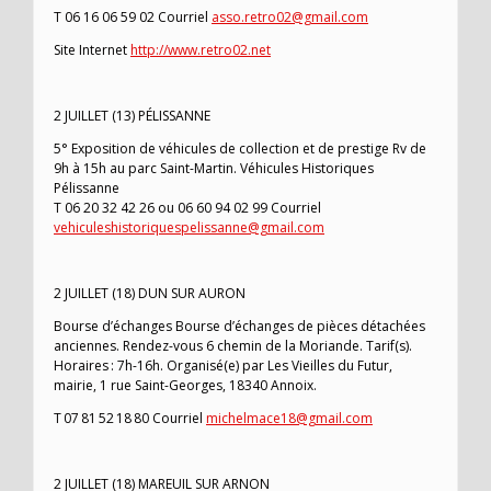
T 06 16 06 59 02 Courriel
asso.retro02@gmail.com
Site Internet
http://www.retro02.net
2 JUILLET (13) PÉLISSANNE
5° Exposition de véhicules de collection et de prestige Rv de
9h à 15h au parc Saint-Martin. Véhicules Historiques
Pélissanne
T 06 20 32 42 26 ou 06 60 94 02 99 Courriel
vehiculeshistoriquespelissanne@gmail.com
2 JUILLET (18) DUN SUR AURON
Bourse d’échanges Bourse d’échanges de pièces détachées
anciennes. Rendez-vous 6 chemin de la Moriande. Tarif(s).
Horaires : 7h-16h. Organisé(e) par Les Vieilles du Futur,
mairie, 1 rue Saint-Georges, 18340 Annoix.
T 07 81 52 18 80 Courriel
michelmace18@gmail.com
2 JUILLET (18) MAREUIL SUR ARNON