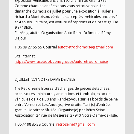
Exposition véhicules anciens 195 chemin du Grand Pré
Comme chaques années nous vous retrouvons le 1er
dimanche du mois de juillet pour une exposition à Huilerie
richard à Montoison. véhicules acceptés : véhicules anciens 2
et 4 roues, utilitaire, est voiture déceptions et de prestige. De
9h / 13h30.
Entrée gratuite. Organisation Auto Retro Drômoise Rèmy
Dejour
T 06 09 27 55 55 Courriel
autotretrodromoise@gmail.com
Site Internet
https://www.facebook.com/groups/autoretrodromoise
2 JUILLET (27) NOTRE DAME DE L’ISLE
1re Rétro Seine Bourse d’échanges de pièces détachées,
accessoires, miniatures, animations et tombola, expo de
véhicules de + de 30 ans. Rendez-vous sur les bords de Seine
entre Vernon et Les Andelys, rive droite. Tarif(s) d’entrée :
gratuit. Horaires : 9h-18h. Organisé(e) par Rétro Seine
Association, 24 rue de Mézières, 27940 Notre-Dame-de-l’Isle.
T 06 74 98 85 38 Courriel
retroseine@gmail.com