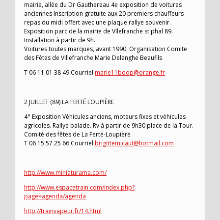
mairie, allée du Dr Gauthereau 4e exposition de voitures
anciennes Inscription gratuite aux 20 premiers chauffeurs
repas du midi offert avec une plaque rallye souvenir.
Exposition parc de la mairie de Vllefranche st phal 89.
Installation à partir de 9h.
Voitures toutes marques, avant 1990. Organisation Comite
des Fêtes de Villefranche Marie Delanghe Beaufils
T 06 11 01 38 49 Courriel
marie11boop@orange.fr
2 JUILLET (89) LA FERTÉ LOUPIÈRE
4° Exposition Véhicules anciens, moteurs fixes et véhicules
agricoles. Rallye balade. Rv à partir de 9h30 place de la Tour.
Comité des fêtes de La Ferté-Loupière
T 06 15 57 25 66 Courriel
brigittemicaut@hotmail.com
http://www.miniaturama.com/
http://www.espacetrain.com/index.php?
page=agenda/agenda
http://trainvapeur.fr/14.html