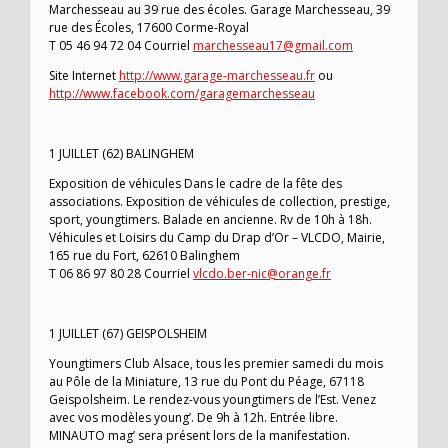
Marchesseau au 39 rue des écoles. Garage Marchesseau, 39
rue des Écoles, 17600 Corme-Royal
T 05 46 94 72 04 Courriel
marchesseau17@gmail.com
Site Internet
http://www.garage-marchesseau.fr
ou
http://www.facebook.com/garagemarchesseau
1 JUILLET (62) BALINGHEM
Exposition de véhicules Dans le cadre de la fête des
associations. Exposition de véhicules de collection, prestige,
sport, youngtimers. Balade en ancienne. Rv de 10h à 18h.
Véhicules et Loisirs du Camp du Drap d’Or – VLCDO, Mairie,
165 rue du Fort, 62610 Balinghem
T 06 86 97 80 28 Courriel
vlcdo.ber-nic@orange.fr
1 JUILLET (67) GEISPOLSHEIM
Youngtimers Club Alsace, tous les premier samedi du mois
au Pôle de la Miniature, 13 rue du Pont du Péage, 67118
Geispolsheim. Le rendez-vous youngtimers de l’Est. Venez
avec vos modèles young’. De 9h à 12h. Entrée libre.
MINAUTO mag’ sera présent lors de la manifestation.