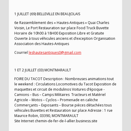
1 JUILLET (69) BELLEVILLE EN BEAUJOLAIS
6e Rassemblement des « Hautes-Antiques » Quai Charles
Voisin, Le Port Restauration sur place Food Truck Buvette
Horaire de 10h00 à 18H00 Exposition Libre et Gratuite
Ouverte à tous véhicules anciens et d’exception Organisation
Association des Hautes-Antiques
Courriel
leshautesantiques0@gmail.com
1 ET 2 JUILLET (03) MONTMARAULT
FOIRE DU TACOT Description : Nombreuses animations tout
le weekend : Circulations Locomotives du Tacot Exposition de
maquettes et circuit de modulinos Voitures d’époque -
Camions – Bus – Camps Militaires Tracteurs et Matériel
Agricole – Motos – Cyclos – Promenade en calèche
Commerçants – Exposants – Bourse pièces détachées tous
véhicules Buvettes et Restauration sur place Adresse : 1 rue
Maurice Robin, 03390, MONTMARAULT
Site Internet chemin-de-fer-de-l-allier.business.site