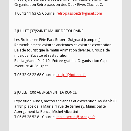
Organisation Retro passion des Deux Rives Cluchet C.
T 06 12 11 93 65 Courriel
retropassion2r@gmail.com
2 JUILLET (37)SAINTE MAURE DE TOURAINE
Les Bolides en Fête Parc Robert Guignard (camping)
Rassemblement voitures anciennes et voitures d’exception.
Balade touristique le matin Animation diverse. Groupe de
musique. Buvette et restauration
Paella géante 9h à 19h Entrée gratuite Organisation Cap
aventure 4L Solignat
T 06 32 98 22 68 Courriel
solijpf@hotmail.fr
2 JUILLET (39) ABERGEMENT LA RONCE
Exposition Autos, motos anciennes et d’exception. Rv de 9h30
à 18h place de la Mairie, 1 rue de Samerey. Municipalité
Abergement-la-Ronce, Michel Albertini
T 06 85 28 52 81 Courriel
ma.albertini@orange.fr