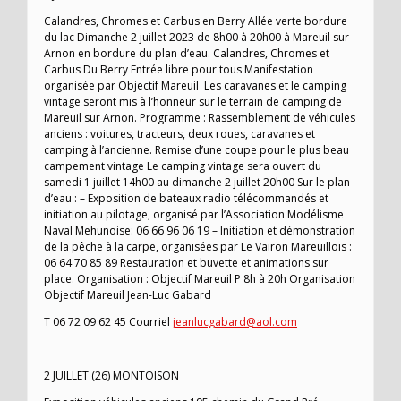
Calandres, Chromes et Carbus en Berry Allée verte bordure
du lac Dimanche 2 juillet 2023 de 8h00 à 20h00 à Mareuil sur
Arnon en bordure du plan d’eau. Calandres, Chromes et
Carbus Du Berry Entrée libre pour tous Manifestation
organisée par Objectif Mareuil Les caravanes et le camping
vintage seront mis à l’honneur sur le terrain de camping de
Mareuil sur Arnon. Programme : Rassemblement de véhicules
anciens : voitures, tracteurs, deux roues, caravanes et
camping à l’ancienne. Remise d’une coupe pour le plus beau
campement vintage Le camping vintage sera ouvert du
samedi 1 juillet 14h00 au dimanche 2 juillet 20h00 Sur le plan
d’eau : – Exposition de bateaux radio télécommandés et
initiation au pilotage, organisé par l’Association Modélisme
Naval Mehunoise: 06 66 96 06 19 – Initiation et démonstration
de la pêche à la carpe, organisées par Le Vairon Mareuillois :
06 64 70 85 89 Restauration et buvette et animations sur
place. Organisation : Objectif Mareuil P 8h à 20h Organisation
Objectif Mareuil Jean-Luc Gabard
T 06 72 09 62 45 Courriel
jeanlucgabard@aol.com
2 JUILLET (26) MONTOISON