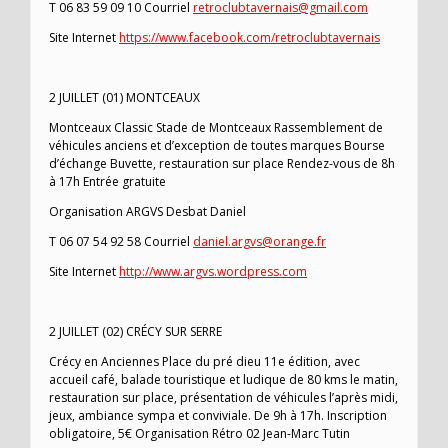
T 06 83 59 09 10 Courriel
retroclubtavernais@gmail.com
Site Internet
https://www.facebook.com/retroclubtavernais
2 JUILLET (01) MONTCEAUX
Montceaux Classic Stade de Montceaux Rassemblement de
véhicules anciens et d’exception de toutes marques Bourse
d’échange Buvette, restauration sur place Rendez-vous de 8h
à 17h Entrée gratuite
Organisation ARGVS Desbat Daniel
T 06 07 54 92 58 Courriel
daniel.argvs@orange.fr
Site Internet
http://www.argvs.wordpress.com
2 JUILLET (02) CRÉCY SUR SERRE
Crécy en Anciennes Place du pré dieu 11e édition, avec
accueil café, balade touristique et ludique de 80 kms le matin,
restauration sur place, présentation de véhicules l’après midi,
jeux, ambiance sympa et conviviale. De 9h à 17h. Inscription
obligatoire, 5€ Organisation Rétro 02 Jean-Marc Tutin