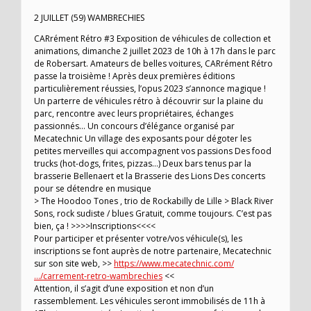
2 JUILLET (59) WAMBRECHIES
CARrément Rétro #3 Exposition de véhicules de collection et
animations, dimanche 2 juillet 2023 de 10h à 17h dans le parc
de Robersart. Amateurs de belles voitures, CARrément Rétro
passe la troisième ! Après deux premières éditions
particulièrement réussies, l’opus 2023 s’annonce magique !
Un parterre de véhicules rétro à découvrir sur la plaine du
parc, rencontre avec leurs propriétaires, échanges
passionnés… Un concours d’élégance organisé par
Mecatechnic Un village des exposants pour dégoter les
petites merveilles qui accompagnent vos passions Des food
trucks (hot-dogs, frites, pizzas…) Deux bars tenus par la
brasserie Bellenaert et la Brasserie des Lions Des concerts
pour se détendre en musique
> The Hoodoo Tones , trio de Rockabilly de Lille > Black River
Sons, rock sudiste / blues Gratuit, comme toujours. C’est pas
bien, ça ! >>>>Inscriptions<<<<
Pour participer et présenter votre/vos véhicule(s), les
inscriptions se font auprès de notre partenaire, Mecatechnic
sur son site web, >>
https://www.mecatechnic.com/
…/carrement-retro-wambrechies
<<
Attention, il s’agit d’une exposition et non d’un
rassemblement. Les véhicules seront immobilisés de 11h à