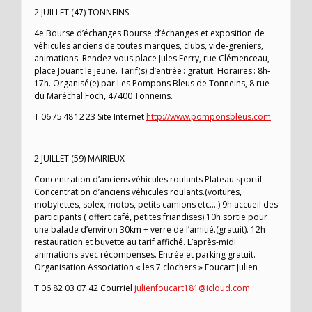
2 JUILLET (47) TONNEINS
4e Bourse d’échanges Bourse d’échanges et exposition de
véhicules anciens de toutes marques, clubs, vide-greniers,
animations. Rendez-vous place Jules Ferry, rue Clémenceau,
place Jouant le jeune. Tarif(s) d’entrée : gratuit. Horaires : 8h-
17h. Organisé(e) par Les Pompons Bleus de Tonneins, 8 rue
du Maréchal Foch, 47400 Tonneins.
T 06 75 48 12 23 Site Internet
http://www.pomponsbleus.com
2 JUILLET (59) MAIRIEUX
Concentration d’anciens véhicules roulants Plateau sportif
Concentration d’anciens véhicules roulants.(voitures,
mobylettes, solex, motos, petits camions etc….) 9h accueil des
participants ( offert café, petites friandises) 10h sortie pour
une balade d’environ 30km + verre de l’amitié.(gratuit). 12h
restauration et buvette au tarif affiché. L’après-midi
animations avec récompenses. Entrée et parking gratuit.
Organisation Association « les 7 clochers » Foucart Julien
T 06 82 03 07 42 Courriel
julienfoucart181@icloud.com