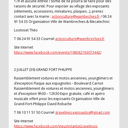
17h et aucune entrée / sortie de ne pourra se faire pour des
raisons de sécurité. Pour exposer au village des exposants
(vêtements, accessoires, miniatures, plaques…), prenez
contact avec la mairie :
actionculture@wambechies.fr
/ 06 24
91 54 33 Organisation Ville de Wambrechies & Mecatechnic
Lootvoet Théo
T 06 24 91 54 33 Courriel
actionculture@wambrechies.fr
Site Internet
https://www.facebook.com/events/198582763073442/
2 JUILLET (59) GRAND FORT PHILIPPE
Rassemblement voitures et motos anciennes, youngtimers et
d’exception Flaque aux espagnoles – Boulevard Carnot
Rassemblement de voitures et motos anciennes, youngtimers
et d’exception 9h30 – 12h30 Expo gratuite, café et apéro
musicale offert pour les exposants Organisation Ville de
Grand-Fort-Philippe David Robache
T 06 10 11 51 50 Courriel
gravelines.expoautos@gmail.com
Site Internet
https://www.facebook.com/VieuxVolantsGravelinois