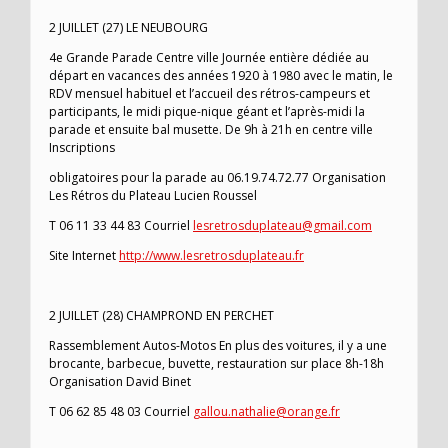
2 JUILLET (27) LE NEUBOURG
4e Grande Parade Centre ville Journée entière dédiée au
départ en vacances des années 1920 à 1980 avec le matin, le
RDV mensuel habituel et l’accueil des rétros-campeurs et
participants, le midi pique-nique géant et l’après-midi la
parade et ensuite bal musette. De 9h à 21h en centre ville
Inscriptions
obligatoires pour la parade au 06.19.74.72.77 Organisation
Les Rétros du Plateau Lucien Roussel
T 06 11 33 44 83 Courriel
lesretrosduplateau@gmail.com
Site Internet
http://www.lesretrosduplateau.fr
2 JUILLET (28) CHAMPROND EN PERCHET
Rassemblement Autos-Motos En plus des voitures, il y a une
brocante, barbecue, buvette, restauration sur place 8h-18h
Organisation David Binet
T 06 62 85 48 03 Courriel
gallou.nathalie@orange.fr