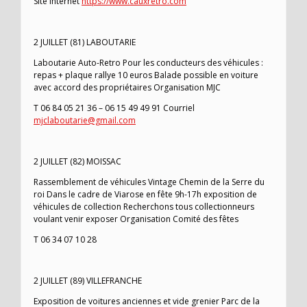
Site Internet
https://www.cauxretro.com
2 JUILLET (81) LABOUTARIE
Laboutarie Auto-Retro Pour les conducteurs des véhicules :
repas + plaque rallye 10 euros Balade possible en voiture
avec accord des propriétaires Organisation MJC
T 06 84 05 21 36 – 06 15 49 49 91 Courriel
mjclaboutarie@gmail.com
2 JUILLET (82) MOISSAC
Rassemblement de véhicules Vintage Chemin de la Serre du
roi Dans le cadre de Viarose en fête 9h-17h exposition de
véhicules de collection Recherchons tous collectionneurs
voulant venir exposer Organisation Comité des fêtes
T 06 34 07 10 28
2 JUILLET (89) VILLEFRANCHE
Exposition de voitures anciennes et vide grenier Parc de la