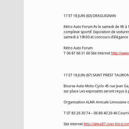
17 ET 18 JUIN (83) DRAGUIGNAN
Rétro Auto Forum Rv le samedi de 9h à 
complexe sportif. Exposition de voitures 
samedi à 19h30 et concours d’élégance 
Rétro Auto Forum
T 06 87 66 31 60 Site Internet
http://www
17 ET 18 JUIN (87) SAINT PRIEST TAURIO
Bourse Auto-Moto-Cyclo 45 rue Jean Gag
sur place Les exposants seront reçus à pa
Organisation ALMA Amicale Limousine d
T 07 83 26 30 74 – 06 89 40 29 46 Courri
Site Internet
http://alma87.over-blog.co