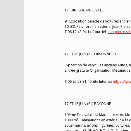
17 JUIN (80) EMBREVILLE
9° Exposition balade de voitures ancien
10h30. Fête foraine, rèderie. Jean-Pierre
T 06 12 43 94 14 Courriel
jean-pierre.se
17 ET 18 JUIN (63) ORSONNETTE
Exposition de véhicules anciens Autos, m
Entrée gratuite Organisation Mécaniques
T 06 85 53 31 46 Site Internet
https://w
17 ET 18 JUIN (64) BAYONNE
19ème Festival de la Maquette et du Mod
1000 m² + animations en extérieur A l’ext
sous-marins, avions, figurines, voiture
miniatures (Z, N, HO, HOm, O…) … Lieu :