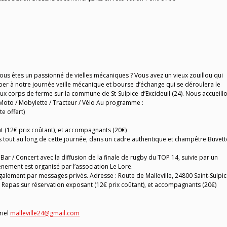
us êtes un passionné de vielles mécaniques ? Vous avez un vieux zouillou qui
iper à notre journée veille mécanique et bourse d’échange qui se déroulera le
vieux corps de ferme sur la commune de St-Sulpice-d’Excideuil (24). Nous accueill
 Moto / Mobylette / Tracteur / Vélo Au programme :
e offert)
t (12€ prix coûtant), et accompagnants (20€)
 tout au long de cette journée, dans un cadre authentique et champêtre Buvett
Bar / Concert avec la diffusion de la finale de rugby du TOP 14, suivie par un
énement est organisé par l’association Le Lore.
alement par messages privés. Adresse : Route de Malleville, 24800 Saint-Sulpic
h. Repas sur réservation exposant (12€ prix coûtant), et accompagnants (20€)
riel
malleville24@gmail.com