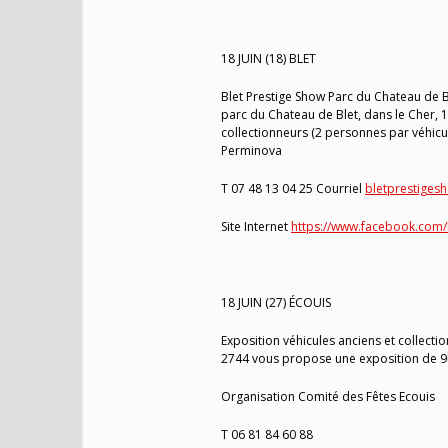
18 JUIN (18) BLET
Blet Prestige Show Parc du Chateau de 
parc du Chateau de Blet, dans le Cher, 
collectionneurs (2 personnes par véhicul
Perminova
T 07 48 13 04 25 Courriel
bletprestige
Site Internet
https://www.facebook.com/
18 JUIN (27) ÉCOUIS
Exposition véhicules anciens et collection
2744 vous propose une exposition de 9h
Organisation Comité des Fêtes Ecouis
T 06 81 84 60 88