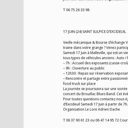
T 06 75 26 33 98
17 JUIN (24) SAINT SULPICE D’EXCIDEUIL
Vieille mécanique & Bourse d’échange Vo
traine dans votre grange ? Venez partic
Samedi 17 Juin à Malleville, qui est un 
tous types de véhicules anciens : Auto /
– 7h : Accueil des exposants (casse-croût
– 9h : Ouverture au public
– 12h30 : Repas sur réservation exposan
– Rencontre et partage entre passionnés
food truck sur place
La journée se poursuivra sur une soirée 
concert du Brouillac Blues Band. Cet év
Pour toutes questions contactez nous ég
d’Excideuil Samedi 17 Juin à partir de 7
Organisation Le Lore Adrien Dache
T 06 37 90 61 23 ou 06 47 14 95 72 Cour