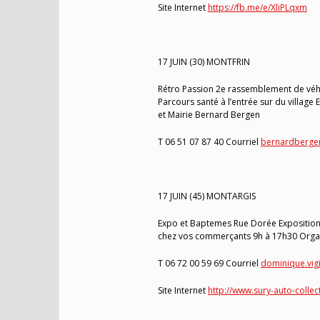
Site Internet
https://fb.me/e/XliPLqxm
17 JUIN (30) MONTFRIN
Rétro Passion 2e rassemblement de véhi
Parcours santé à l’entrée sur du villag
et Mairie Bernard Bergen
T 06 51 07 87 40 Courriel
bernardberge
17 JUIN (45) MONTARGIS
Expo et Baptemes Rue Dorée Exposition 
chez vos commerçants 9h à 17h30 Organi
T 06 72 00 59 69 Courriel
dominique.vig
Site Internet
http://www.sury-auto-collec