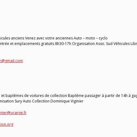
cules anciens Venez avec votre anciennes Auto – moto – cyclo
e Entrée et emplacements gratuits 8h30-17h Organisation Asso. Sud Véhicules Lib
n@gmail.com
et baptêmes de voitures de collection Baptême passager à partir de 14h à ga
sation Sury Auto Collection Dominique Viginier
inier@orange.fr
tion.org