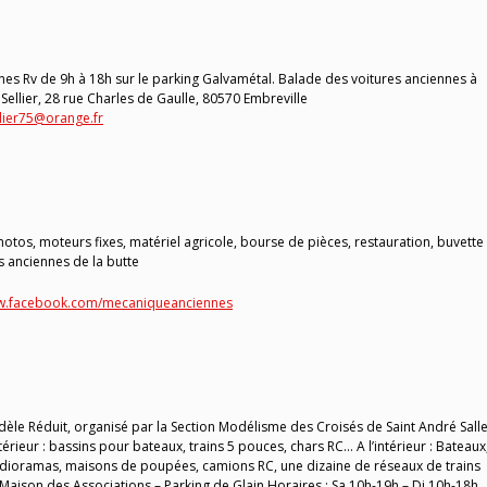
nes Rv de 9h à 18h sur le parking Galvamétal. Balade des voitures anciennes à
 Sellier, 28 rue Charles de Gaulle, 80570 Embreville
llier75@orange.fr
otos, moteurs fixes, matériel agricole, bourse de pièces, restauration, buvette
 anciennes de la butte
ww.facebook.com/mecaniqueanciennes
èle Réduit, organisé par la Section Modélisme des Croisés de Saint André Sall
érieur : bassins pour bateaux, trains 5 pouces, chars RC… A l’intérieur : Bateaux
s, dioramas, maisons de poupées, camions RC, une dizaine de réseaux de trains
 Maison des Associations – Parking de Glain Horaires : Sa 10h-19h – Di 10h-18h