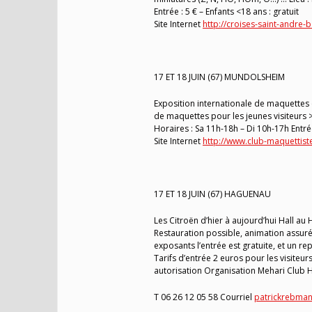
Entrée : 5 € – Enfants <18 ans : gratuit
Site Internet
http://croises-saint-andre
17 ET 18 JUIN (67) MUNDOLSHEIM
Exposition internationale de maquettes 
de maquettes pour les jeunes visiteurs 
Horaires : Sa 11h-18h – Di 10h-17h Entrée 
Site Internet
http://www.club-maquettist
17 ET 18 JUIN (67) HAGUENAU
Les Citroën d’hier à aujourd’hui Hall a
Restauration possible, animation assuré
exposants l’entrée est gratuite, et un re
Tarifs d’entrée 2 euros pour les visiteurs
autorisation Organisation Mehari Club
T 06 26 12 05 58 Courriel
patrickrebman