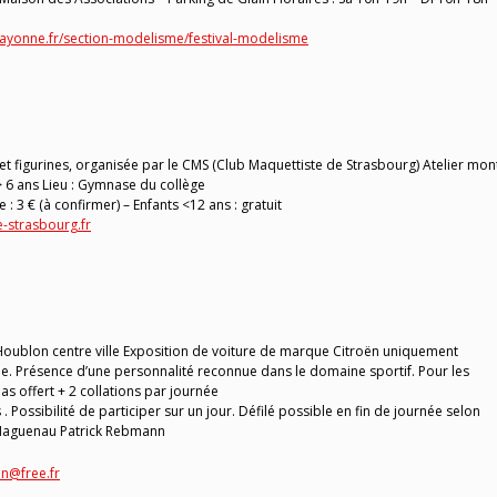
-bayonne.fr/section-modelisme/festival-modelisme
et figurines, organisée par le CMS (Club Maquettiste de Strasbourg) Atelier mo
> 6 ans Lieu : Gymnase du collège
: 3 € (à confirmer) – Enfants <12 ans : gratuit
e-strasbourg.fr
u Houblon centre ville Exposition de voiture de marque Citroën uniquement
e. Présence d’une personnalité reconnue dans le domaine sportif. Pour les
pas offert + 2 collations par journée
 . Possibilité de participer sur un jour. Défilé possible en fin de journée selon
 Haguenau Patrick Rebmann
n@free.fr