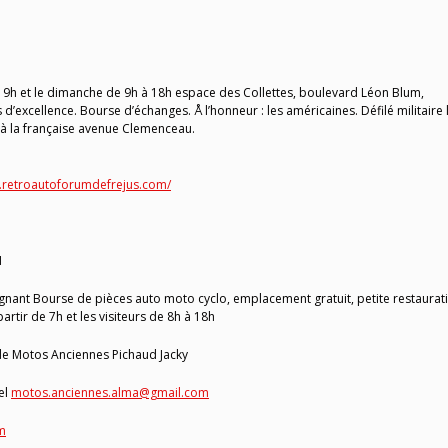
19h et le dimanche de 9h à 18h espace des Collettes, boulevard Léon Blum,
d’excellence. Bourse d’échanges. Å l’honneur : les américaines. Défilé militaire 
à la française avenue Clemenceau.
.retroautoforumdefrejus.com/
N
nant Bourse de pièces auto moto cyclo, emplacement gratuit, petite restaurat
rtir de 7h et les visiteurs de 8h à 18h
e Motos Anciennes Pichaud Jacky
el
motos.anciennes.alma@gmail.com
m