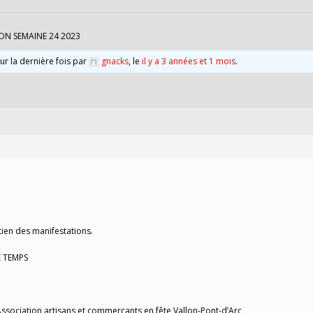
ON SEMAINE 24 2023
our la dernière fois par
gnacks
, le
il y a 3 années et 1 mois
.
tien des manifestations.
 TEMPS
ssociation artisans et commerçants en fête Vallon-Pont-d’Arc