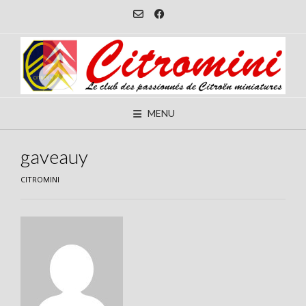
Skip
to
content
MENU
gaveauy
CITROMINI