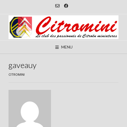
Skip
to
content
MENU
gaveauy
CITROMINI