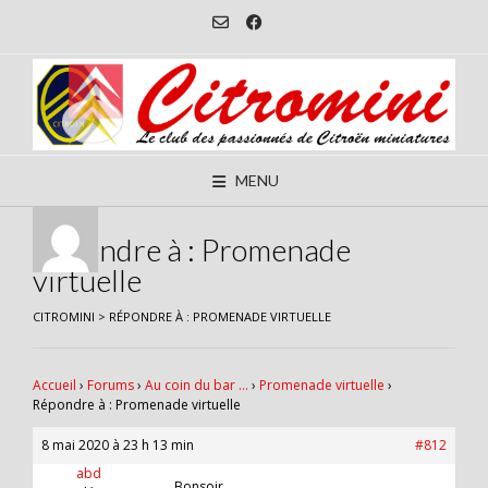
Skip
to
content
MENU
Répondre à : Promenade
virtuelle
CITROMINI
>
RÉPONDRE À : PROMENADE VIRTUELLE
Accueil
›
Forums
›
Au coin du bar …
›
Promenade virtuelle
›
Répondre à : Promenade virtuelle
8 mai 2020 à 23 h 13 min
#812
abd
Bonsoir,