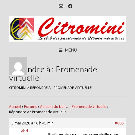
Skip
to
content
MENU
Répondre à : Promenade
virtuelle
CITROMINI
>
RÉPONDRE À : PROMENADE VIRTUELLE
Accueil
›
Forums
›
Au coin du bar …
›
Promenade virtuelle
›
Répondre à : Promenade virtuelle
3 mai 2020 à 16 h 45 min
#808
abd
Profitons de ce dimanche ensoleillé pour