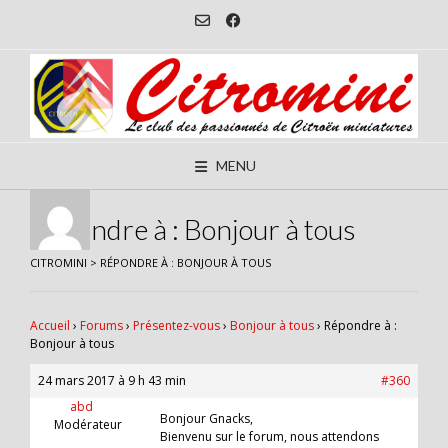
Skip
to
content
MENU
Répondre à : Bonjour à tous
CITROMINI
>
RÉPONDRE À : BONJOUR À TOUS
Accueil
›
Forums
›
Présentez-vous
›
Bonjour à tous
›
Répondre à :
Bonjour à tous
24 mars 2017 à 9 h 43 min
#360
abd
Bonjour Gnacks,
Modérateur
Bienvenu sur le forum, nous attendons