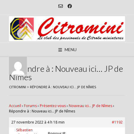
Skip
to
content
MENU
Répondre à : Nouveau ici… JP de
Nîmes
CITROMINI
>
RÉPONDRE À : NOUVEAU ICI… JP DE NÎMES
Accueil
›
Forums
›
Présentez-vous
›
Nouveau ici… JP de Nîmes
›
Répondre à : Nouveau ici… JP de Nîmes
27 novembre 2022 à 4 h 18 min
#1192
Sébastien
Bonjour JP