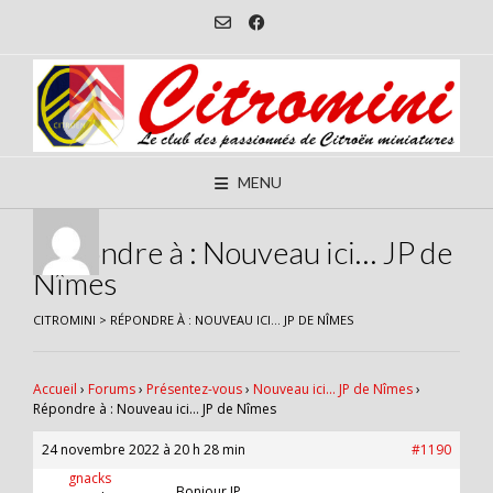
Skip
to
content
MENU
Répondre à : Nouveau ici… JP de
Nîmes
CITROMINI
>
RÉPONDRE À : NOUVEAU ICI… JP DE NÎMES
Accueil
›
Forums
›
Présentez-vous
›
Nouveau ici… JP de Nîmes
›
Répondre à : Nouveau ici… JP de Nîmes
24 novembre 2022 à 20 h 28 min
#1190
gnacks
Bonjour JP