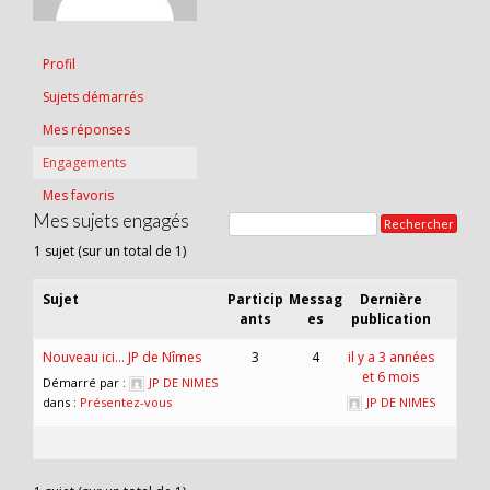
Profil
Sujets démarrés
Mes réponses
Engagements
Mes favoris
Mes sujets engagés
1 sujet (sur un total de 1)
Sujet
Particip
Messag
Dernière
ants
es
publication
Nouveau ici… JP de Nîmes
3
4
il y a 3 années
et 6 mois
Démarré par :
JP DE NIMES
dans :
Présentez-vous
JP DE NIMES