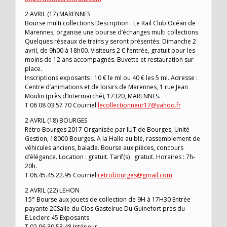
2 AVRIL (17) MARENNES
Bourse multi collections Description : Le Rail Club Océan de
Marennes, organise une bourse d’échanges multi collections.
Quelques réseaux de trains y seront présentés. Dimanche 2
avril, de 9h00 à 18h00. Visiteurs 2 € l’entrée, gratuit pour les
moins de 12 ans accompagnés. Buvette et restauration sur
place.
Inscriptions exposants : 10 € le ml ou 40 € les 5 ml. Adresse :
Centre d’animations et de loisirs de Marennes, 1 rue Jean
Moulin (près d’Intermarché), 17320, MARENNES.
T 06 08 03 57 70 Courriel
lecollectionneur17@yahoo.fr
2 AVRIL (18) BOURGES
Rétro Bourges 2017 Organisée par IUT de Bourges, Unité
Gestion, 18000 Bourges. A la Halle au blé, rassemblement de
véhicules anciens, balade. Bourse aux pièces, concours
d’élégance. Location : gratuit. Tarif(s) : gratuit. Horaires : 7h-
20h.
T 06.45.45.22.95 Courriel
retrobourges@gmail.com
2 AVRIL (22) LEHON
15° Bourse aux jouets de collection de 9H à 17H30 Entrée
payante 2€Salle du Clos Gastelrue Du Guinefort près du
E.Leclerc 45 Exposants
T 02 96 39 53 48 Intérieur