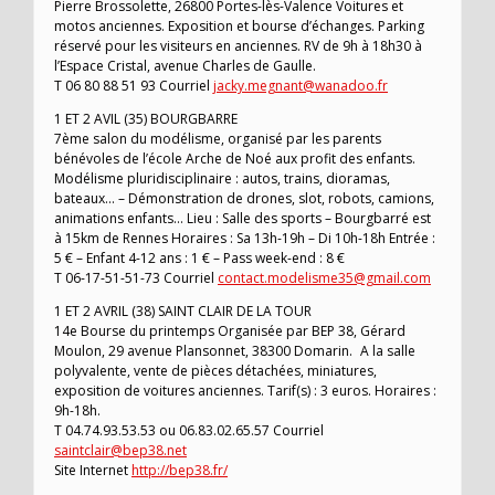
Pierre Brossolette, 26800 Portes-lès-Valence Voitures et
motos anciennes. Exposition et bourse d’échanges. Parking
réservé pour les visiteurs en anciennes. RV de 9h à 18h30 à
l’Espace Cristal, avenue Charles de Gaulle.
T 06 80 88 51 93 Courriel
jacky.megnant@wanadoo.fr
1 ET 2 AVIL (35) BOURGBARRE
7ème salon du modélisme, organisé par les parents
bénévoles de l’école Arche de Noé aux profit des enfants.
Modélisme pluridisciplinaire : autos, trains, dioramas,
bateaux… – Démonstration de drones, slot, robots, camions,
animations enfants… Lieu : Salle des sports – Bourgbarré est
à 15km de Rennes Horaires : Sa 13h-19h – Di 10h-18h Entrée :
5 € – Enfant 4-12 ans : 1 € – Pass week-end : 8 €
T 06-17-51-51-73 Courriel
contact.modelisme35@gmail.com
1 ET 2 AVRIL (38) SAINT CLAIR DE LA TOUR
14e Bourse du printemps Organisée par BEP 38, Gérard
Moulon, 29 avenue Plansonnet, 38300 Domarin. A la salle
polyvalente, vente de pièces détachées, miniatures,
exposition de voitures anciennes. Tarif(s) : 3 euros. Horaires :
9h-18h.
T 04.74.93.53.53 ou 06.83.02.65.57 Courriel
saintclair@bep38.net
Site Internet
http://bep38.fr/