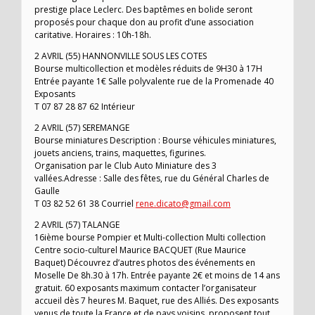
prestige place Leclerc. Des baptêmes en bolide seront
proposés pour chaque don au profit d’une association
caritative. Horaires : 10h-18h.
2 AVRIL (55) HANNONVILLE SOUS LES COTES
Bourse multicollection et modèles réduits de 9H30 à 17H
Entrée payante 1€ Salle polyvalente rue de la Promenade 40
Exposants
T 07 87 28 87 62 Intérieur
2 AVRIL (57) SEREMANGE
Bourse miniatures Description : Bourse véhicules miniatures,
jouets anciens, trains, maquettes, figurines.
Organisation par le Club Auto Miniature des 3
vallées.Adresse : Salle des fêtes, rue du Général Charles de
Gaulle
T 03 82 52 61 38 Courriel
rene.dicato@gmail.com
2 AVRIL (57) TALANGE
16ième bourse Pompier et Multi-collection Multi collection
Centre socio-culturel Maurice BACQUET (Rue Maurice
Baquet) Découvrez d’autres photos des événements en
Moselle De 8h.30 à 17h. Entrée payante 2€ et moins de 14 ans
gratuit. 60 exposants maximum contacter l’organisateur
accueil dès 7 heures M. Baquet, rue des Alliés. Des exposants
venus de toute la France et de pays voisins, proposent tout