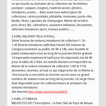
ce qui touche au domaine de la collection sur les thèmes
pompier: casques, insignes, matériel ancien, photos, ,
miniatures, jouets….. Mais aussi tous autres types de
collections: cartes postales, philatélie, monnaies, porte-clés,
kinder, fèves, capsules de champagne, thème de la bière,
pins, livres, BD, calendriers, souvenirs militaires, documents,
véhicules miniatures sport, travaux publics………
2 AVRIL (66) SAINT FELIU D’AVALL
2éme bourse de voitures miniatures de collection 1.18 –
1.43 Bourse miniatures salle Max Havart (92 Avenue du
Canigou) ouverture au public de 9h à 18h, avec buvette et
petite restauration tout au long de la journée Entrée gratuite
14 exposants maximum le tarif pour les exposants est de 6€
pour la table de 2.50m, les stands doivent correspondre au
thème de la voiture miniature de collection 1/43 et 1/18,
anciennes, récentes, et tout ce qui s’approche de ce thème la
1ère bourse a rencontré un énorme succès avec un grand
nombre de visiteurs tout au long de la journée. Un large choix
était disponible pour les collectionneurs et amateurs de
voitures miniatures
Site Internet
http://www.autominimaxi66.fr
2 AVRIL (77) MEAUX
MELDITOYS 2017 Description : Le Rail Club du Pays de Meaux