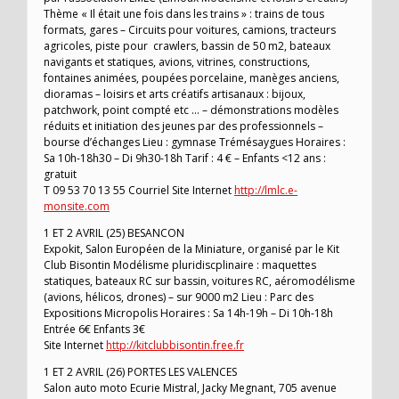
Thème « Il était une fois dans les trains » : trains de tous
formats, gares – Circuits pour voitures, camions, tracteurs
agricoles, piste pour crawlers, bassin de 50 m2, bateaux
navigants et statiques, avions, vitrines, constructions,
fontaines animées, poupées porcelaine, manèges anciens,
dioramas – loisirs et arts créatifs artisanaux : bijoux,
patchwork, point compté etc … – démonstrations modèles
réduits et initiation des jeunes par des professionnels –
bourse d’échanges Lieu : gymnase Trémésaygues Horaires :
Sa 10h-18h30 – Di 9h30-18h Tarif : 4 € – Enfants <12 ans :
gratuit
T 09 53 70 13 55 Courriel Site Internet
http://lmlc.e-
monsite.com
1 ET 2 AVRIL (25) BESANCON
Expokit, Salon Européen de la Miniature, organisé par le Kit
Club Bisontin Modélisme pluridiscplinaire : maquettes
statiques, bateaux RC sur bassin, voitures RC, aéromodélisme
(avions, hélicos, drones) – sur 9000 m2 Lieu : Parc des
Expositions Micropolis Horaires : Sa 14h-19h – Di 10h-18h
Entrée 6€ Enfants 3€
Site Internet
http://kitclubbisontin.free.fr
1 ET 2 AVRIL (26) PORTES LES VALENCES
Salon auto moto Ecurie Mistral, Jacky Megnant, 705 avenue