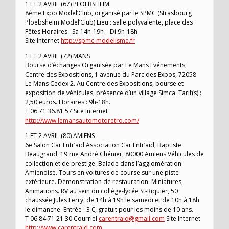
1 ET 2 AVRIL (67) PLOEBSHEIM
8ème Expo Model’Club, organisé par le SPMC (Strasbourg
Ploebsheim Model’Club) Lieu : salle polyvalente, place des
Fêtes Horaires : Sa 14h-19h – Di 9h-18h
Site Internet
http://spmc-modelisme.fr
1 ET 2 AVRIL (72) MANS
Bourse d’échanges Organisée par Le Mans Evénements,
Centre des Expositions, 1 avenue du Parc des Expos, 72058
Le Mans Cedex 2. Au Centre des Expositions, bourse et
exposition de véhicules, présence d’un village Simca. Tarif(s) :
2,50 euros. Horaires : 9h-18h.
T 06.71.36.81.57 Site Internet
http://www.lemansautomotoretro.com/
1 ET 2 AVRIL (80) AMIENS
6e Salon Car Entr’aid Association Car Entr’aid, Baptiste
Beaugrand, 19 rue André Chénier, 80000 Amiens Véhicules de
collection et de prestige. Balade dans l’agglomération
Amiénoise. Tours en voitures de course sur une piste
extérieure. Démonstration de restauration. Miniatures,
Animations. RV au sein du collège-lycée St-Riquier, 50
chaussée Jules Ferry, de 14h à 19h le samedi et de 10h à 18h
le dimanche. Entrée : 3 €, gratuit pour les moins de 10 ans.
T 06 84 71 21 30 Courriel
carentraid@gmail.com
Site Internet
http://www.carentraid.com