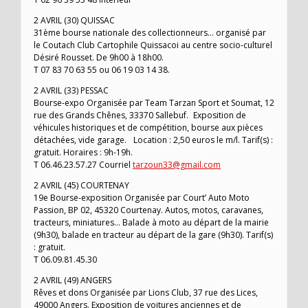
2 AVRIL (30) QUISSAC
31ème bourse nationale des collectionneurs… organisé par
le Coutach Club Cartophile Quissacoi au centre socio-culturel
Désiré Rousset. De 9h00 à 18h00.
T 07 83 70 63 55 ou 06 19 03 14 38.
2 AVRIL (33) PESSAC
Bourse-expo Organisée par Team Tarzan Sport et Soumat, 12
rue des Grands Chênes, 33370 Sallebuf. Exposition de
véhicules historiques et de compétition, bourse aux pièces
détachées, vide garage. Location : 2,50 euros le m/l. Tarif(s) :
gratuit. Horaires : 9h-19h.
T 06.46.23.57.27 Courriel
tarzoun33@gmail.com
2 AVRIL (45) COURTENAY
19e Bourse-exposition Organisée par Court’ Auto Moto
Passion, BP 02, 45320 Courtenay. Autos, motos, caravanes,
tracteurs, miniatures… Balade à moto au départ de la mairie
(9h30), balade en tracteur au départ de la gare (9h30). Tarif(s)
: gratuit.
T 06.09.81.45.30
2 AVRIL (49) ANGERS
Rêves et dons Organisée par Lions Club, 37 rue des Lices,
49000 Angers. Exposition de voitures anciennes et de