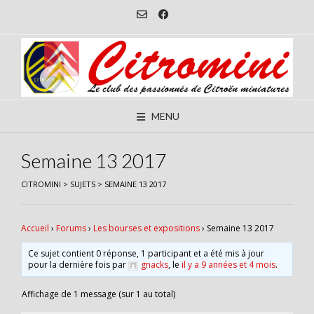
Skip
to
content
MENU
Semaine 13 2017
CITROMINI
>
SUJETS
>
SEMAINE 13 2017
Accueil
›
Forums
›
Les bourses et expositions
›
Semaine 13 2017
Ce sujet contient 0 réponse, 1 participant et a été mis à jour
pour la dernière fois par
gnacks
, le
il y a 9 années et 4 mois
.
Affichage de 1 message (sur 1 au total)