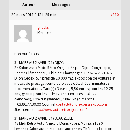
Auteur
Messages
29 mars 2017 à 13 h 25 min
#370
gnacks
Membre
Bonjour à tous
31 MARS AU 2 AVRIL (21) DIJON
2e Salon Auto Moto Rétro Organisée par Dijon Congrexpo,
Centre Clémenceau, 3 bld de Champagne, BP 67827, 21078
Dijon Cedex. Sur près de 20.000 m2, exposition de voitures et
motos de prestige, vente de pièces détachées, miniatures,
documentation… Tarif(s) : 9 euros, 5,50 euros pour les 12-25
ans, gratuit pour les – de 12 ans. Horaires : 14h-22h
(vendredi), 10h-20h (samedi), 10h-19h (dimanche).
T 03.80.77.39.00 Courriel
contact@dijon-congrexpo.com
Site Internet
http://www.autoretrodijon.com/
31 MARS AU 2 AVRIL (31) BEAUZELLE
4e Midi Rétro Auto Amicale Denis Papin, Mairie, 31530
Lévignac Salon autos et motos anciennes. Thèmes : Le sport