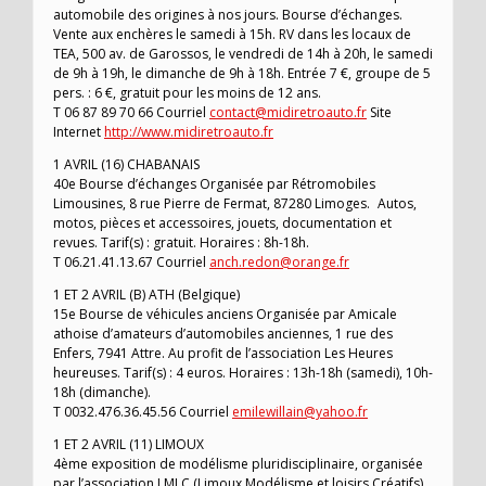
automobile des origines à nos jours. Bourse d’échanges.
Vente aux enchères le samedi à 15h. RV dans les locaux de
TEA, 500 av. de Garossos, le vendredi de 14h à 20h, le samedi
de 9h à 19h, le dimanche de 9h à 18h. Entrée 7 €, groupe de 5
pers. : 6 €, gratuit pour les moins de 12 ans.
T 06 87 89 70 66 Courriel
contact@midiretroauto.fr
Site
Internet
http://www.midiretroauto.fr
1 AVRIL (16) CHABANAIS
40e Bourse d’échanges Organisée par Rétromobiles
Limousines, 8 rue Pierre de Fermat, 87280 Limoges. Autos,
motos, pièces et accessoires, jouets, documentation et
revues. Tarif(s) : gratuit. Horaires : 8h-18h.
T 06.21.41.13.67 Courriel
anch.redon@orange.fr
1 ET 2 AVRIL (B) ATH (Belgique)
15e Bourse de véhicules anciens Organisée par Amicale
athoise d’amateurs d’automobiles anciennes, 1 rue des
Enfers, 7941 Attre. Au profit de l’association Les Heures
heureuses. Tarif(s) : 4 euros. Horaires : 13h-18h (samedi), 10h-
18h (dimanche).
T 0032.476.36.45.56 Courriel
emilewillain@yahoo.fr
1 ET 2 AVRIL (11) LIMOUX
4ème exposition de modélisme pluridisciplinaire, organisée
par l’association LMLC (Limoux Modélisme et loisirs Créatifs)