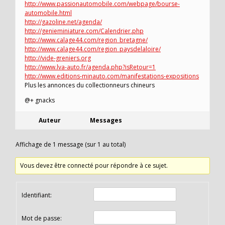
http://www.passionautomobile.com/webpage/bourse-
automobile.html
http://gazoline.net/agenda/
http://genieminiature.com/Calendrier.php
http://www.calage44.com/region_bretagne/
http://www.calage44.com/region_paysdelaloire/
http://vide-greniers.org
http://www.lva-auto.fr/agenda.php?isRetour=1
http://www.editions-minauto.com/manifestations-expositions
Plus les annonces du collectionneurs chineurs
@+ gnacks
Auteur
Messages
Affichage de 1 message (sur 1 au total)
Vous devez être connecté pour répondre à ce sujet.
Identifiant:
Mot de passe: