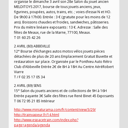
organise le dimanche 3 avril son 28e Salon du jouet ancien
MELDITOYS 2017, bourse de tous jouets anciens, jeux,
figurines, poupées, autos, trains, etc. ; voies d’essai N et HO.
De 9h00 à 17h00. Entrée : 3 € (gratuite pour les moins de 12
ans). Boissons chaudes et froides, sandwiches, pâtisseries.
Prix du mètre linéaire exposants : 13 €. Adresse : Salle des
fêtes de Meaux, rue de la Marne, 77100, Meaux.
T 01 60 25 42 26
2 AVRIL (80) ABBEVILLE
12° Bourse d’échanges autos motos vélos jouets pièces
détachées de plus de 20 ans Emplacement Gratuit Buvette et
restauration sur place. Organisée par le Ponthieu Auto Rétro
Club d’Abbeville Entrée 2€ de 8H à 18H Au Centre AéréRobert
Viarre
T / F 02 35 17 05 34
2 AVRIL (89) SENS
15° Salon du jouets anciens et de collections de 9H à 16H
Entrée payante 3€ Salle des fêtes rue René Binet 45 Exposants
T 06 72 95 21 85 Intérieur
http://www.miniaturama.com/fr/content/view/3/29/
http://trainvapeur.fr/14.html
http://www.espacetrain.com/index.php?
page=agenda/agenda