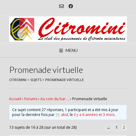
Skip
to
content
MENU
Promenade virtuelle
CITROMINI
>
SUJETS
>
PROMENADE VIRTUELLE
Accueil
›
Forums
›
Au coin du bar …
›
Promenade virtuelle
Ce sujet contient 27 réponses, 1 participant et a été mis à jour
pour la dernière fois par
abd
, le
il y a 6 années et 3 mois
.
13 sujets de 16 à 28 (sur un total de 28)
←
1
2