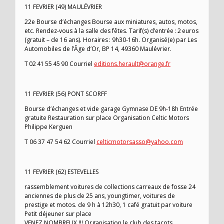
11 FEVRIER (49) MAULÉVRIER
22e Bourse d’échanges Bourse aux miniatures, autos, motos,
etc. Rendez-vous à la salle des fêtes. Tarif(s) d’entrée : 2 euros
(gratuit – de 16 ans). Horaires : 9h30-16h. Organisé(e) par Les
Automobiles de l’Âge d’Or, BP 14, 49360 Maulévrier.
T 02 41 55 45 90 Courriel
editions.herault@orange.fr
11 FEVRIER (56) PONT SCORFF
Bourse d’échanges et vide garage Gymnase DE 9h-18h Entrée
gratuite Restauration sur place Organisation Celtic Motors
Philippe Kerguen
T 06 37 47 54 62 Courriel
celticmotorsasso@yahoo.com
11 FEVRIER (62) ESTEVELLES
rassemblement voitures de collections carreaux de fosse 24
anciennes de plus de 25 ans, youngtimer, voitures de
prestige et motos. de 9 h à 12h30, 1 café gratuit par voiture
Petit déjeuner sur place
VENEZ NOMBREUX !!! Organisation le club des tacots