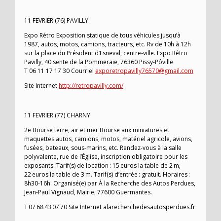
11 FEVRIER (76) PAVILLY
Expo Rétro Exposition statique de tous véhicules jusqu’à
1987, autos, motos, camions, tracteurs, etc. Rv de 10h à 12h
sur la place du Président d’Esneval, centre-ville. Expo Rétro
Pavilly, 40 sente de la Pommeraie, 76360 Pissy-Pôville
T 06 11 17 17 30 Courriel
exporetropavilly76570@gmail.com
Site Internet
http://retropavilly.com/
11 FEVRIER (77) CHARNY
2e Bourse terre, air et mer Bourse aux miniatures et
maquettes autos, camions, motos, matériel agricole, avions,
fusées, bateaux, sous-marins, etc. Rendez-vous à la salle
polyvalente, rue de l’Église, inscription obligatoire pour les
exposants. Tarif(s) de location : 15 euros la table de 2 m,
22 euros la table de 3 m. Tarif(s) d’entrée : gratuit. Horaires :
8h30-16h. Organisé(e) par À la Recherche des Autos Perdues,
Jean-Paul Vignaud, Mairie, 77600 Guermantes.
T 07 68 43 07 70 Site Internet alarecherchedesautosperdues.fr