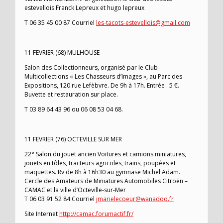
estevellois Franck Lepreux et hugo lepreux
T 06 35 45 00 87 Courriel
les-tacots-estevellois@gmail.com
11 FEVRIER (68) MULHOUSE
Salon des Collectionneurs, organisé par le Club
Multicollections « Les Chasseurs d’Images », au Parc des
Expositions, 120 rue Lefèbvre. De 9h à 17h. Entrée : 5 €.
Buvette et restauration sur place.
T 03 89 64 43 96 ou 06 08 53 04 68.
11 FEVRIER (76) OCTEVILLE SUR MER
22° Salon du jouet ancien Voitures et camions miniatures,
jouets en tôles, tracteurs agricoles, trains, poupées et
maquettes. Rv de 8h à 16h30 au gymnase Michel Adam.
Cercle des Amateurs de Miniatures Automobiles Citroën –
CAMAC et la ville d’Octeville-sur-Mer
T 06 03 91 52 84 Courriel
jmarielecoeur@wanadoo.fr
Site Internet
http://camac.forumactif.fr/