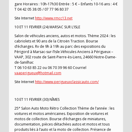
gare Horaires : 10h-17h30 Entrée : 5 € – Enfants 10-16 ans : 4 €
T 04 42 05 38 05 / 07 77 96 80 37
Site Internet
http://www.rmcc13.net
10 ET 11 FEVRIER (24) MARSAC SUR L’ISLE
Salon de véhicules anciens, autos et motos. Thème 2024 : les
cabriolets et 90 ans de la Citroën Traction. Bourse
d’échanges. Rv de 9h à 19h au parc des expositions du
Périgord à Marsac-sur-l’Isle.Véhicules Anciens à Périgueux –
VAAP, 302 route de Saint-Pierre-ès-Liens, 24660 Notre-Dame-
de-Sanilhac
T 06 10 63 85 22 ou 06 70 39 96 60 Courriel
vaaperigueux@hotmail.com
Site Internet
http://www.perigueuxclassicauto.com/
10 ET 11 FEVRIER (30) NÎMES
25° Salon Auto Moto Rétro Collection Thème de l’année : les
voitures et motos américaines. Exposition de voitures et
motos de collection. Bourse d’échanges de miniatures,
documentation, pièces détachées autos et motos et tous
produits liés à l’auto et la moto de collection. Présence de