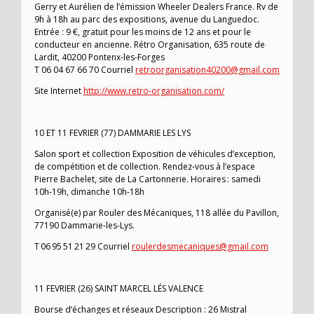
Gerry et Aurélien de l’émission Wheeler Dealers France. Rv de
9h à 18h au parc des expositions, avenue du Languedoc.
Entrée : 9 €, gratuit pour les moins de 12 ans et pour le
conducteur en ancienne. Rétro Organisation, 635 route de
Lardit, 40200 Pontenx-les-Forges
T 06 04 67 66 70 Courriel
retroorganisation40200@gmail.com
Site Internet
http://www.retro-organisation.com/
10 ET 11 FEVRIER (77) DAMMARIE LES LYS
Salon sport et collection Exposition de véhicules d’exception,
de compétition et de collection. Rendez-vous à l’espace
Pierre Bachelet, site de La Cartonnerie. Horaires : samedi
10h-19h, dimanche 10h-18h
Organisé(e) par Rouler des Mécaniques, 118 allée du Pavillon,
77190 Dammarie-les-Lys.
T 06 95 51 21 29 Courriel
roulerdesmecaniques@gmail.com
11 FEVRIER (26) SAINT MARCEL LÉS VALENCE
Bourse d’échanges et réseaux Description : 26 Mistral