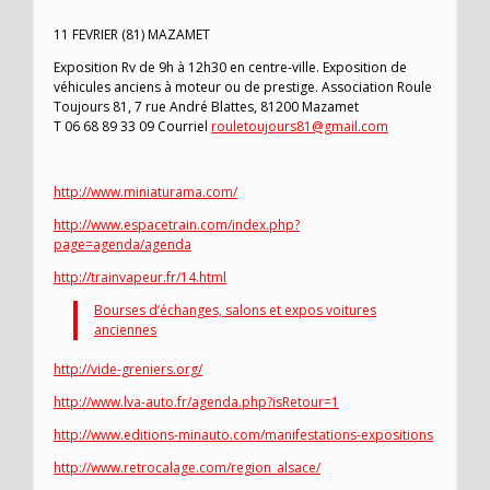
11 FEVRIER (81) MAZAMET
Exposition Rv de 9h à 12h30 en centre-ville. Exposition de
véhicules anciens à moteur ou de prestige. Association Roule
Toujours 81, 7 rue André Blattes, 81200 Mazamet
T 06 68 89 33 09 Courriel
rouletoujours81@gmail.com
http://www.miniaturama.com/
http://www.espacetrain.com/index.php?
page=agenda/agenda
http://trainvapeur.fr/14.html
Bourses d’échanges, salons et expos voitures
anciennes
http://vide-greniers.org/
http://www.lva-auto.fr/agenda.php?isRetour=1
http://www.editions-minauto.com/manifestations-expositions
http://www.retrocalage.com/region_alsace/