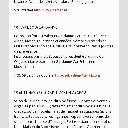
l’avance. Achat de tickets sur place. Parking gratuit.
Site Internet
http://www.namac.nl
10 FEVRIER (13) GARDANNE
Exposition foire St Valentin Gardanne Car de 9h30 à 17h30
Autos, Motos, tous styles et années. Nombreux stands et
restaurations sur place. Gratuit, il faut rester toutes la journée
de préférence
Inscriptions par mail. Sébastien président Gardanne Car
Organisation Association Gardanne Car Sébastien
Mozziconacci
T 06 69 32 64 09 Courriel
turbosebastien@gmail.com
10 ET 11 FEVRIER (13) SAINT MARTIN DE CRAU
Salon de la Maquette et du Modélisme, « portes ouvertes »
organisé par le RMCC (Rassemblement du Model Club de la
Crau) Expo de modélisme et de maquettes statiques (avions,
trains, bateaux, voitures, figurines, vapeur vive sur banc de
simulation) – bourse d’échanges Petite restauration sur place
Lieu : Maison du Modélisme – 11 rue Pitrart – Quartier de la