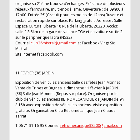
organise sa 21ème bourse d’échanges. Présence de plusieurs
réseaux ferroviaire, multi-modélisme. Ouverture : de 09h00 à
17h00. Entrée 3€ (Gratuit pour les moins de 12ans) Buvette et
restauration rapide sur place. Parking gratuit. Adresse : Salle
Espace Culturel Liberté 18 Rue de la Liberté, 26320, Accès:
salle à 3,5km de la gare de valence TGV et en voiture sortie 2
sur le périphérique lacra (N532)
Courriel
club26mistral@gmail.com
et Facebook Vingt Six
Mistral
Site Internet facebook.com
11 FEVRIER (38) JARDIN
Exposition de véhicules anciens Salle des fêtes Jean Monnet
Vente de Tripes et Bugnes le dimanche 11 février à JARDIN
(38) Salle Jean Monnet. (Repas sur place). Organisée par le
club de véhicules anciens RETROMECANIQUE de JARDIN de 9h
à 15h avec exposition de véhicules anciens. Visite exposition
gratuite. Organisation Club Rétromécanique Jean-Claude
Terrat
T 06 71 31 16 95 Courriel
retromecanique38200@gmail.com