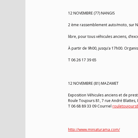
12 NOVEMBRE (77) NANGIS
2 ème rassemblement auto/moto, sur Nangi
libre, pour tous véhicules anciens, d’ex
À partir de 9h00, jusqu’a 17h00. Organ
T 06 26 17 39 65
12 NOVEMBRE (81) MAZAMET
Exposition Véhicules anciens et de pres
Roule Toujours 81, 7 rue André Blattes
T 06 68 89 33 09 Courriel
rouletoujour
http://www.miniaturama.com/