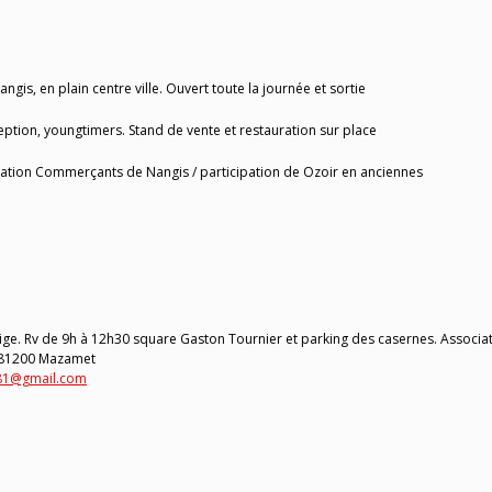
s, en plain centre ville. Ouvert toute la journée et sortie
ception, youngtimers. Stand de vente et restauration sur place
isation Commerçants de Nangis / participation de Ozoir en anciennes
tige. Rv de 9h à 12h30 square Gaston Tournier et parking des casernes. Associa
, 81200 Mazamet
s81@gmail.com