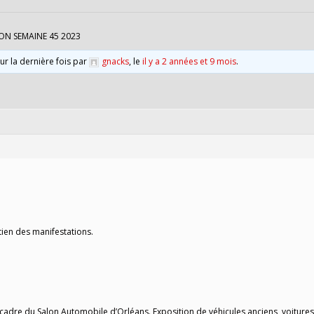
ON SEMAINE 45 2023
our la dernière fois par
gnacks
, le
il y a 2 années et 9 mois
.
tien des manifestations.
 cadre du Salon Automobile d’Orléans. Exposition de véhicules anciens, voitures