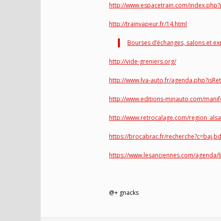
http://www.espacetrain.com/index.ph
http://trainvapeur.fr/14.html
Bourses d’échanges, salons et ex
http://vide-greniers.org/
http://www.lva-auto.fr/agenda.php?isRe
http://www.editions-minauto.com/manif
http://www.retrocalage.com/region_alsa
https://brocabrac.fr/recherche?c=baj,
https://www.lesanciennes.com/agenda/
@+ gnacks