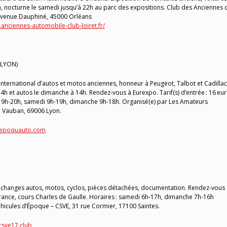
h, nocturne le samedi jusqu’à 22h au parc des expositions. Club des Anciennes 
 avenue Dauphiné, 45000 Orléans
.anciennes-automobile-club-loiret.fr/
(LYON)
nternational d’autos et motos anciennes, honneur à Peugeot, Talbot et Cadillac
h et autos le dimanche à 14h. Rendez-vous à Eurexpo. Tarif(s) d’entrée : 16 eu
edi 9h-20h, samedi 9h-19h, dimanche 9h-18h. Organisé(e) par Les Amateurs
e Vauban, 69006 Lyon.
.epoquauto.com
échanges autos, motos, cyclos, pièces détachées, documentation. Rendez-vous
ance, cours Charles de Gaulle. Horaires : samedi 6h-17h, dimanche 7h-16h
hicules d’Époque – CSVE, 31 rue Cormier, 17100 Saintes.
csve17.club