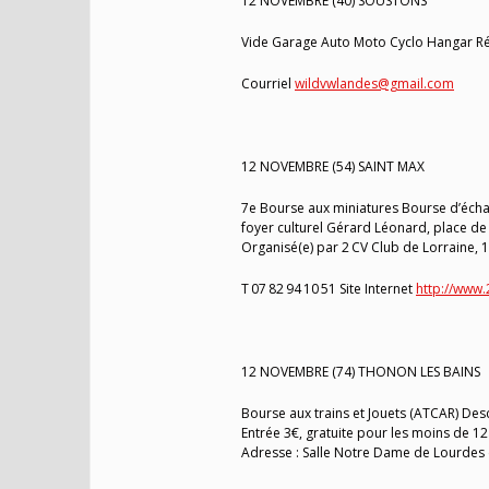
12 NOVEMBRE (40) SOUSTONS
Vide Garage Auto Moto Cyclo Hangar Ré
Courriel
wildvwlandes@gmail.com
12 NOVEMBRE (54) SAINT MAX
7e Bourse aux miniatures Bourse d’échan
foyer culturel Gérard Léonard, place de l’
Organisé(e) par 2 CV Club de Lorraine, 
T 07 82 94 10 51 Site Internet
http://www.
12 NOVEMBRE (74) THONON LES BAINS
Bourse aux trains et Jouets (ATCAR) Desc
Entrée 3€, gratuite pour les moins de 1
Adresse : Salle Notre Dame de Lourdes 