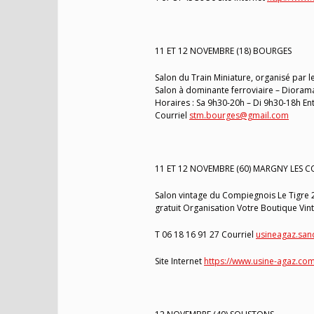
11 ET 12 NOVEMBRE (18) BOURGES
Salon du Train Miniature, organisé par l
Salon à dominante ferroviaire – Diorama
Horaires : Sa 9h30-20h – Di 9h30-18h Entr
Courriel
stm.bourges@gmail.com
11 ET 12 NOVEMBRE (60) MARGNY LES 
Salon vintage du Compiegnois Le Tigre 2
gratuit Organisation Votre Boutique Vin
T 06 18 16 91 27 Courriel
usineagaz.sa
Site Internet
https://www.usine-agaz.com/