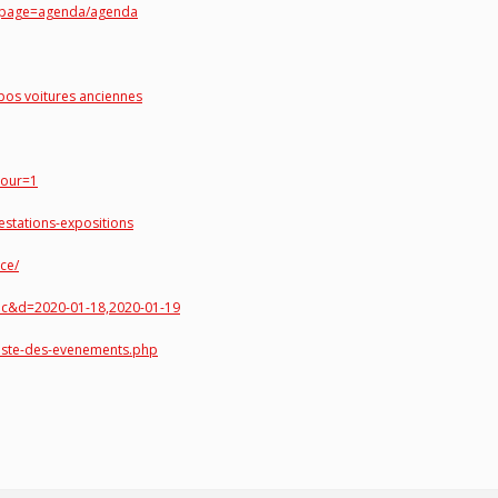
p?page=agenda/agenda
pos voitures anciennes
tour=1
estations-expositions
ce/
bdc&d=2020-01-18,2020-01-19
liste-des-evenements.php