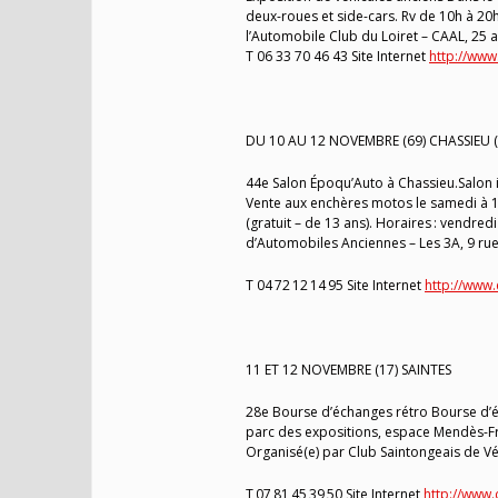
deux-roues et side-cars. Rv de 10h à 20
l’Automobile Club du Loiret – CAAL, 25
T 06 33 70 46 43 Site Internet
http://www
DU 10 AU 12 NOVEMBRE (69) CHASSIEU 
44e Salon Époqu’Auto à Chassieu.Salon i
Vente aux enchères motos le samedi à 14
(gratuit – de 13 ans). Horaires : vendr
d’Automobiles Anciennes – Les 3A, 9 ru
T 04 72 12 14 95 Site Internet
http://www
11 ET 12 NOVEMBRE (17) SAINTES
28e Bourse d’échanges rétro Bourse d’
parc des expositions, espace Mendès-Fr
Organisé(e) par Club Saintongeais de Vé
T 07 81 45 39 50 Site Internet
http://www.