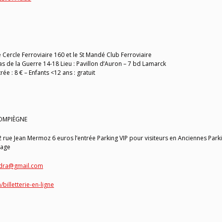
e Cercle Ferroviaire 160 et le St Mandé Club Ferroviaire
s de la Guerre 14-18 Lieu : Pavillon d’Auron – 7 bd Lamarck
ée : 8 € – Enfants <12 ans : gratuit
COMPIÈGNE
 rue Jean Mermoz 6 euros l’entrée Parking VIP pour visiteurs en Anciennes Park
tage
ndra@gmail.com
billetterie-en-ligne