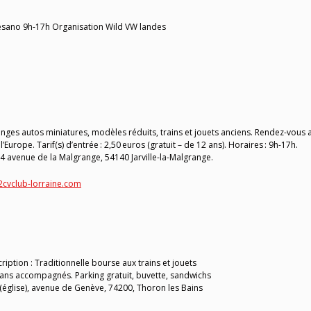
sano 9h-17h Organisation Wild VW landes
ges autos miniatures, modèles réduits, trains et jouets anciens. Rendez-vous 
Europe. Tarif(s) d’entrée : 2,50 euros (gratuit – de 12 ans). Horaires : 9h-17h.
14 avenue de la Malgrange, 54140 Jarville-la-Malgrange.
2cvclub-lorraine.com
ription : Traditionnelle bourse aux trains et jouets
2ans accompagnés. Parking gratuit, buvette, sandwichs
(église), avenue de Genève, 74200, Thoron les Bains