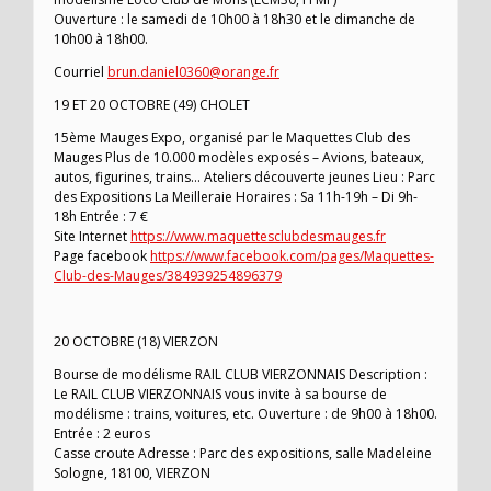
Ouverture : le samedi de 10h00 à 18h30 et le dimanche de
10h00 à 18h00.
Courriel
brun.daniel0360@orange.fr
19 ET 20 OCTOBRE (49) CHOLET
15ème Mauges Expo, organisé par le Maquettes Club des
Mauges Plus de 10.000 modèles exposés – Avions, bateaux,
autos, figurines, trains… Ateliers découverte jeunes Lieu : Parc
des Expositions La Meilleraie Horaires : Sa 11h-19h – Di 9h-
18h Entrée : 7 €
Site Internet
https://www.maquettesclubdesmauges.fr
Page facebook
https://www.facebook.com/pages/Maquettes-
Club-des-Mauges/384939254896379
20 OCTOBRE (18) VIERZON
Bourse de modélisme RAIL CLUB VIERZONNAIS Description :
Le RAIL CLUB VIERZONNAIS vous invite à sa bourse de
modélisme : trains, voitures, etc. Ouverture : de 9h00 à 18h00.
Entrée : 2 euros
Casse croute Adresse : Parc des expositions, salle Madeleine
Sologne, 18100, VIERZON