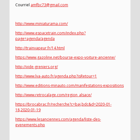
Courriel
amfbc73@gmail.com
http://www.miniaturama.com/
http://www.espacetrain.com/index.php?
page=agenda/agenda
http://trainvapeur.fr/14.html
https://www.gazoline.net/bourse-expo-voiture-ancienne/
http://vide-greniers.org/
http://www.lva-auto.fr/agenda.php?isRetour=1
http://www.editions-minauto.com/manifestations-expositions
http://www.retrocalage.com/region_alsace/
https://brocabrac.fr/recherche?c=baj,bdc&d=2020-01-
18,2020-01-19
https://www.lesanciennes.com/agenda/liste-des-
evenements.php