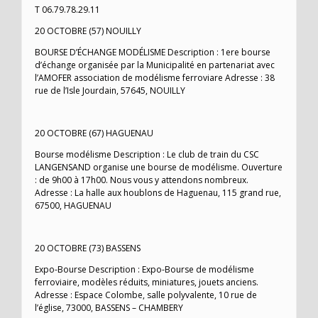
T 06.79.78.29.11
20 OCTOBRE (57) NOUILLY
BOURSE D’ÉCHANGE MODÉLISME Description : 1ere bourse
d’échange organisée par la Municipalité en partenariat avec
l’AMOFER association de modélisme ferroviare Adresse : 38
rue de l’Isle Jourdain, 57645, NOUILLY
20 OCTOBRE (67) HAGUENAU
Bourse modélisme Description : Le club de train du CSC
LANGENSAND organise une bourse de modélisme. Ouverture
: de 9h00 à 17h00. Nous vous y attendons nombreux.
Adresse : La halle aux houblons de Haguenau, 115 grand rue,
67500, HAGUENAU
20 OCTOBRE (73) BASSENS
Expo-Bourse Description : Expo-Bourse de modélisme
ferroviaire, modèles réduits, miniatures, jouets anciens.
Adresse : Espace Colombe, salle polyvalente, 10 rue de
l’église, 73000, BASSENS – CHAMBERY