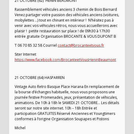
21 OCTOBRE (62) HENIN BEAUMONT
Rassemblement véhicules anciens 3 chemin de Bois Bernard
Venez partager votre passion des véhicules anciens (voitures,
mobylettes …) tout en chinant en intérieur ! N’hésitez pas à
venir avec vos véhicules rétros, nous vous accueillerons avec
plaisir ! petite restauration sur place ! de 09h30 à 17h30
entrée gratuite Organisation BROCANTE & VOUS DUPONT B
T 06 70 85 32 58 Courriel
contact@brocanteetvous.fr
Siter Internet
https://www.facebook.com/BrocanteetVousHeninBeaumont
21 OCTOBRE (64) HASPARREN
Vintage Auto Retro Basque Place Harana En remplacement de
la bourse d’échanges habituelle, nous vous proposons une
journée festive Promenades, jeux, présentation de véhicules,
animations. De 10h à 18h le SAMEDI 21 OCTOBRE… Les détails
seront sur notre site internet. 10h – 18h Entrée et
participation GRATUITES Réservé Anciennes et Youngtimers
conformes à l’origine Organisation Soupapes et Pistons
Michel