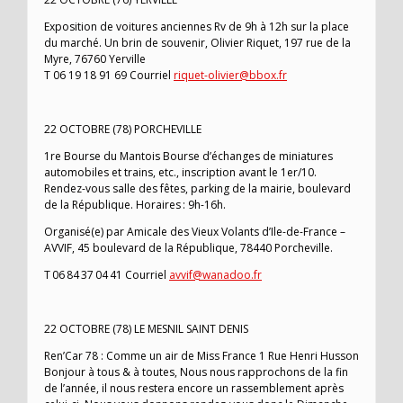
Exposition de voitures anciennes Rv de 9h à 12h sur la place
du marché. Un brin de souvenir, Olivier Riquet, 197 rue de la
Myre, 76760 Yerville
T 06 19 18 91 69 Courriel
riquet-olivier@bbox.fr
22 OCTOBRE (78) PORCHEVILLE
1re Bourse du Mantois Bourse d’échanges de miniatures
automobiles et trains, etc., inscription avant le 1er/10.
Rendez-vous salle des fêtes, parking de la mairie, boulevard
de la République. Horaires : 9h-16h.
Organisé(e) par Amicale des Vieux Volants d’Ile-de-France –
AVVIF, 45 boulevard de la République, 78440 Porcheville.
T 06 84 37 04 41 Courriel
avvif@wanadoo.fr
22 OCTOBRE (78) LE MESNIL SAINT DENIS
Ren’Car 78 : Comme un air de Miss France 1 Rue Henri Husson
Bonjour à tous & à toutes, Nous nous rapprochons de la fin
de l’année, il nous restera encore un rassemblement après