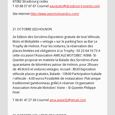
67082 Strasbourg cedex
T 03 88 37 67 67 Courriel
aaugusto@strasbourg-events.com
Site Internet
http://www.automotoandco.com/
21 OCTOBRE (02) HOLNON
2e Edition des Sorcières Exposition gratuite de tout Véhicule,
Moto et Mobylette « vintage » sur le parking face au Bar Le
Trophy de Holnon. Pour les voitures, la réservation des
places limitées est obligatoire à Le Trophy : 03 23 64 16 73 A
cette occasion l’Association AMICALE MOTOBEC’ AISNE- St-
Quentin propose en matinée la Balade des Sorcières d’une
quarantaine de kilomètres autour de Holnon, pour 2Roues
de 49.9cm3 et voitures vintages. Accueil : 8h30 Exposition
véhicule places gratuites, Balade : 10h00 Participation balade
/ véhicule : 4.00 euros Possibilité de restauration: Plat unique
traditionnel (jambonneau grillé) A réserver Organisation
Association Amicale Motobec’ Aisne – St-Quentin Philippe
Finet
T 06 81 47 27 36 Courriel
ama.aisne02@gmail.com