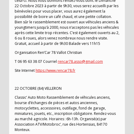
celui-ci. Nous vous donnons rendez-vous donc le Dimanche
22 Octobre 2023 à partir de 9h30, vous serez accueilli par les
bénévoles pour vous placer, vous aurez également la
possibilité de boire un café chaud, et une petite collation.
Bien sûr le rassemblement est ouvert aux véhicules anciens &
youngtimers jusqu’à 2000, nous n’acceptons pas les véhicules
après cette limite trop récentes. C’est également ouverts au 2,
6 ou 8 roues, alors venez nombreux nous rendre visite.
Gratuit, accueil à partir de 9h30 Balade vers 11h15
Organisation Ren’Car 78 Vallot Christian
T 06 95 63 38 07 Courriel
rencar78.asso@gmail.com
Site Internet
https://www.rencar78.fr
22 OCTOBRE (84) VELLERON
Classic’ Auto Moto Rassemblement de véhicules anciens,
bourse d’échanges de pièces et autos anciennes,
motocyclettes, accessoires, outillage, fond de garage,
miniatures, jouets, etc., inscription obligatoire. Rendez-vous
au marché agricole. Horaires : 6h-13h. Organisé(e) par
Association ATV/Motobroc’, rue des Hortensias, 84170
Monteux.