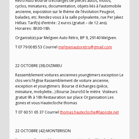
Rétro’Auto Bourse d’échanges de pièces autos, motos,
cyclos, miniatures, documentation, objets liés à l’automobile
ancienne, exposition sur le thème de l’évolution Peugeot,
balades, etc. Rendez-vous à la salle polyvalente, rue Per Jakez
Hélias. Tarif(s) d’entrée : 2 euros (gratuit – de 12 ans).
Horaires : 8h30-18h.
Organisé(e) par Melgven Auto Rétro, BP 9, 29140 Melgven.
T 07 79 00 85 53 Courriel
melgvenautoretro@gmail.com
22 OCTOBRE (38) DIZIMIEU
Rassemblement voitures anciennes youngtimers exception Le
clos vers l’église Rassemblement de voiture ancienne,
exception et youngtimers Bourse d échanges (pièce,
miniature, mobylette…) Bourse 2euro50 le mètre Visiteurs
gratuit 9h à 18h Restauration sur place Organisation Les
gones et vous Hautecloche thomas
T 07 60 51 65 37 Courriel
thomas.hautecloche@laposte.net
22 OCTOBRE (42) MONTBRISON