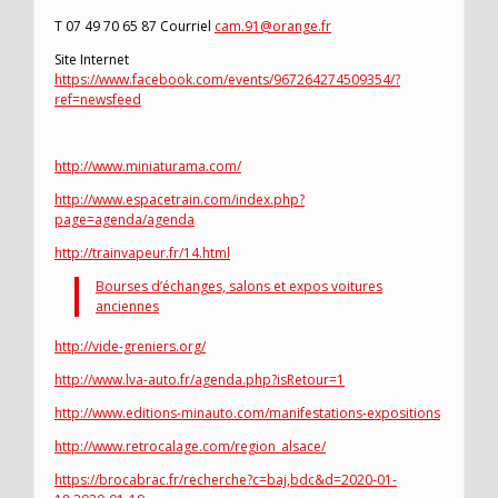
T 07 49 70 65 87 Courriel
cam.91@orange.fr
Site Internet
https://www.facebook.com/events/967264274509354/?
ref=newsfeed
http://www.miniaturama.com/
http://www.espacetrain.com/index.php?
page=agenda/agenda
http://trainvapeur.fr/14.html
Bourses d’échanges, salons et expos voitures
anciennes
http://vide-greniers.org/
http://www.lva-auto.fr/agenda.php?isRetour=1
http://www.editions-minauto.com/manifestations-expositions
http://www.retrocalage.com/region_alsace/
https://brocabrac.fr/recherche?c=baj,bdc&d=2020-01-