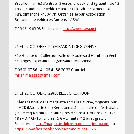
Brézillet. Tarif(s) d’entrée : 3 euros le week-end (gratuit – de 12
ans et conducteur véhicule ancien). Horaires : samedi 14h-
18h, dimanche 7h30-17h. Organisé(e) par Association
Bretonne de Véhicules Anciens – ABVA.
T 06 48 19 65 08 Site Internet
http://www.abva.net
21 ET 22 OCTOBRE (24) MIRAMONT DE GUYENNE
31e Bourse de Collection Salle du Boulevard Gambetta Vente,
échanges, exposition Organisation Mir’Anima
T 06 01 07 56 14 – 06 41 58 20 32 Courriel
miranima.asso@gmail.com
21 ET 22 OCTOBRE (29) LE RELECQ KERHUON
36ème festival de la maquette et de la figurine, organisé par
le MCK (Maquette Club Kerhuonnais) Lieu : salle de l’Astrolabe
(Le Relecq-Kerhuon se situe près de Brest) Horaires : Sa 12h-
19h – Di 10h-18h Entrée : 5 € – Enfants <12 ans : gratuit
Site Internet
http://maquetteclubkerhuonnais.jimdo.com
ou
https://www.facebook.com/bertrand.michel.376