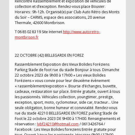
Rencontre Rassemblement et exposition de véhicules de
collection et d’exception. Rendez-vous place Bouvier.
Horaires : 9h-12h. Organisé(e) par Club Auto Rétro des Monts
du Soir – CARMS, espace des associations, 20 avenue
Thermale, 42600 Montbrison.
T 06 85 02 83 19 Site Internet
http://www.autoretro-
montbrison.fr
22 OCTOBRE (42) BELLEGARDE EN FOREZ
Rassemblement Exposition des Vieux Bolides Foréziens
Parking Stade de foot rue du stade Bonjour à tous. Dimanche
22 octobre 2023 de 9h00 à 17h00 « Les vieux Bolides
Foréziens » vous convie pour leur deuxième évènement
« rassemblement/exposition ». Bourse d’échanges, buvette,
cadeaux, restauration sur place. Entrée gratuite, ouvert à tous
les passionnés. Véhicules collection, youngtimer, prestige,
exception, sport, moto, cyclomoteur, side car, tracteur… Une
seule obligation, bonne humeur et convivialité. Rendez-vous
rue du stade 42210 BELLEGARDE EN FOREZ parking Stade de
Foot le 22 octobre 2023 DE 9H00 à 17H00. Renseignements et
réservation :
lvbf24210@hotmail.com
/ 0613426764 /
Facebook : Les Vieux Bolides foreziens Entrée gratuite pour
tous. Ouvert à tous les passionnés. Horaires 9h00 / 17h00.