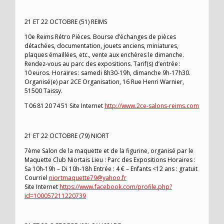
21 ET 22 OCTOBRE (51) REIMS
10e Reims Rétro Pièces. Bourse d’échanges de pièces
détachées, documentation, jouets anciens, miniatures,
plaques émaillées, etc., vente aux enchères le dimanche.
Rendez-vous au parc des expositions. Tarif(s) d’entrée :
10 euros. Horaires : samedi 8h30-19h, dimanche 9h-17h30.
Organisé(e) par 2CE Organisation, 16 Rue Henri Warnier,
51500 Taissy.
T 06 81 20 74 51 Site Internet
http://www.2ce-salons-reims.com
21 ET 22 OCTOBRE (79) NIORT
7ème Salon de la maquette et de la figurine, organisé par le
Maquette Club Niortais Lieu : Parc des Expositions Horaires :
Sa 10h-19h – Di 10h-18h Entrée : 4 € – Enfants <12 ans : gratuit
Courriel
niortmaquette79@yahoo.fr
Site Internet
https://www.facebook.com/profile.php?
id=100057211220739