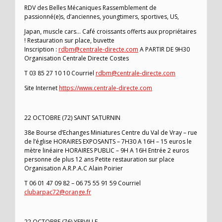
RDV des Belles Mécaniques Rassemblement de
passionné(e)s, d’anciennes, youngtimers, sportives, US,
Japan, muscle cars… Café croissants offerts aux propriétaires
! Restauration sur place, buvette
Inscription :
rdbm@centrale-directe.com
A PARTIR DE 9H30
Organisation Centrale Directe Costes
T 03 85 27 10 10 Courriel
rdbm@centrale-directe.com
Site Internet
https://www.centrale-directe.com
22 OCTOBRE (72) SAINT SATURNIN
38e Bourse d’Echanges Miniatures Centre du Val de Vray – rue
de l’église HORAIRES EXPOSANTS – 7H30 A 16H – 15 euros le
mètre linéaire HORAIRES PUBLIC – 9H A 16H Entrée 2 euros
personne de plus 12 ans Petite restauration sur place
Organisation A.R.P.A.C Alain Poirier
T 06 01 47 09 82 – 06 75 55 91 59 Courriel
clubarpac72@orange.fr
22 OCTOBRE (76) YERVILLE