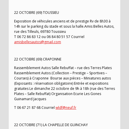
22 OCTOBRE (69) TOUSSIEU
Exposition de véhicules anciens et de prestige Rv de 8h30 à
14h sur le parking du stade et sous la halle.Amis Belles Autos,
rue des Tilleuls, 69780 Toussieu
T 06 72 86 83 12 ou 06 84 80 51 57 Courriel
amisbellesautos@gmail.com
22 OCTOBRE (69) CRAPONNE
Rassemblement Autos Salle Rebuffat – rue des Terres Plates
Rassemblement Autos (Collection – Prestige – Sportives –
Courses) à Craponne Bourse aux pièces – Miniatures autos
(Exposants : réservation obligatoire) Entrée et expositions
gratuites Le dimanche 22 octobre de 9h à 18h (rue des Terres
Plates – Salle Rebuffat) Organisation Ecurie Les Gones
Guinamard Jacques
T 06 67 21 87 68 Courriel
wldf@neuf.fr
22 OCTOBRE (71) LA CHAPELLE DE GUINCHAY