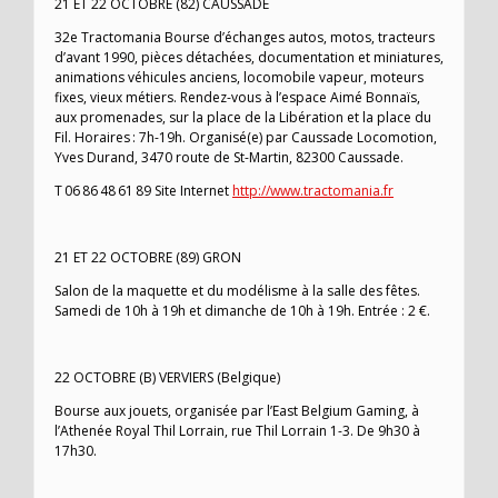
21 ET 22 OCTOBRE (82) CAUSSADE
32e Tractomania Bourse d’échanges autos, motos, tracteurs
d’avant 1990, pièces détachées, documentation et miniatures,
animations véhicules anciens, locomobile vapeur, moteurs
fixes, vieux métiers. Rendez-vous à l’espace Aimé Bonnaïs,
aux promenades, sur la place de la Libération et la place du
Fil. Horaires : 7h-19h. Organisé(e) par Caussade Locomotion,
Yves Durand, 3470 route de St-Martin, 82300 Caussade.
T 06 86 48 61 89 Site Internet
http://www.tractomania.fr
21 ET 22 OCTOBRE (89) GRON
Salon de la maquette et du modélisme à la salle des fêtes.
Samedi de 10h à 19h et dimanche de 10h à 19h. Entrée : 2 €.
22 OCTOBRE (B) VERVIERS (Belgique)
Bourse aux jouets, organisée par l’East Belgium Gaming, à
l’Athenée Royal Thil Lorrain, rue Thil Lorrain 1-3. De 9h30 à
17h30.