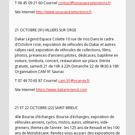
T 06 45 09 21 60 Courriel
contact@soupapesetpistons.fr
Site Internet
http://www.soupapesetpistons.fr
21 OCTOBRE (91) VILLIERS SUR ORGE
Dakar Légend Espace Colette 10 rue de rios Dans le cadre
d’Octobre rose, exposition de véhicules du Dakar et autres
rallyes raid, exposition de véhicules de collections, films,
photos, présences d’anciens pilotes, dédicaces, baptême en
voiture, tombola, concert, restauration sur place. Entrée
gratuite, samedi 21 de 16h à 22h Dimanche 22 de 9h30 à 18h
Organisation CAM 91 Sauriac
T 07 49 70 65 87 Courriel
cam.91@orange.fr
Site Internet
https://www.dakarlegend.com
21 ET 22 OCTOBRE (22) SAINT BRIEUC
40e Bourse d’échanges. Bourse d’échanges, exposition de
véhicules anciens, cyclos, motos, autos, utilitaires, vide-
greniers, thèmes de l’année : les 125 ans de Renault et les 100
ans de Motobécane. Rendez-vous au parc des expositions de