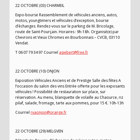
22 OCTOBRE (03) CHARMEIL
Expo-bourse Rassemblement de véhicules anciens, autos,
motos, youngtimers et véhicules d’exception, bourse
d’échanges. Rendez-vous sur le parking de M. Bricolage,
route de Saint-Pourçain. Horaires : 9h-18h. Organisé(e) par
Chevrons et Vieux Chromes en Bourbonnais – CVCB, 03110
Vendat.
T 06 07 79 34 97 Courriel
asiebert@free.fr
22 OCTOBRE (10) ONJON
Exposition Véhicules Anciens et de Prestige Salle des fêtes A
l’occasion du salon des vins Entrée offerte pour les exposants
véhicules ! Possibilité de restauration sur place, sur
réservation. Au menu, blanquette de volaille au Chaource, riz
pilaf, salade, fromage, tarte aux pommes, pour 15 €. 10h-13h
Courriel
rvaonjon@orange.fr
22 OCTOBRE (29) MELGVEN