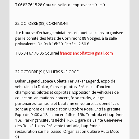
T 06 82 76 15 28 Courriel velleronenprovence.free.fr
22 OCTOBRE (88) CORNIMONT
1re bourse d’échange miniatures et jouets anciens, organisée
par le comité des fêtes de Cornimont 88 Vosges, à la salle
polyvalente. De 9h à 16h30. Entrée : 2,50 €.
T 06 34 67 76 06 Courriel
francis.andolfatto@gmail.com
22 OCTOBRE (91) VILLIERS SUR ORGE
Dakar Legend Espace Colette 1er Dakar Légend, expo de
véhicules du Dakar, films et photos. Présence d’ancien
champions, pilotes et copilotes. Exposition de véhicules de
collection. animations, concert, food trucks, village
partenaires, tombola et baptême en voiture. Les bénéfices
sont au profit de l’association Octobre Rose. Entrée gratuite.
Expo de 9h00 à 18h, concert 14h et 19h. Tombola et baptême
10€. Parkings visiteurs fléché. RER C gare de Sainte Geneviève
des Bois à 1 kms. Pré-vente tombola, baptême et
restauration sur helloasso. Organisation Culture Auto Moto
91