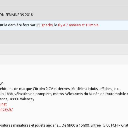
ON SEMAINE 39 2018
our la dernière fois par
gnacks
, le
il y a 7 années et 10 mois
.
AY
hicules de marque Citroën 2 CV et dérivés. Modèles réduits, affiches, etc.
is 1898, véhicules de pompiers, motos, vélos.Amis du Musée de l’Automobile 
tance, 36600 Valençay
.net
ncay.fr/
oitures miniatures et jouets anciens… De 9h00 à 15h00. Entrée : 5,00 FCH – Grat