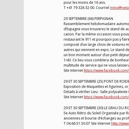
pour les moins de 16 ans.
T +41 79 328 32 00. Courriel
mino@netpl
29 SEPTEMBRE (66) PERPIGNAN
Rassemblement hebdomadaire automobile
d’Espagne vous trouverez le stand de au
canon. Par la même occasion vous pouvez
restaurant le 911 et pourquoi pas y fair
composé d’un large choix de voitures m
autres qui viennent en expo. Le stand de
un bon moment autour d’un petit déjeune
1/43. Ce lieu vous comblera de bonheur
multitude de service qui ne vous laissera
Site Internet
https://www.facebook.com/
29 ET 30 SEPTEMBRE (25) PONT DE ROID
Exposition de Maquettes et figurines, o
Détails à vérifier Lieu : Salle polyvalent
Site Internet
https://www.facebook.com
29 ET 30 SEPTEMBRE (30) LE GRAU DU RO
5e Auto Rétro du Soleil Organisée par 
anciennes et bourse d’échanges au profit 
T 04.66.51.50.07 Site Internet
http://ww