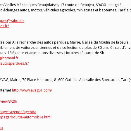
es Vieilles Mécaniques Beaujolaises, 17 route de Beaujeu, 69430 Lantignié.
d’échanges autos, motos, véhicules agricoles, miniatures et baptêmes. Tarif(s) :
iques@yahoo.fr
es.fr/
ée par A la recherche des autos perdues, Mairie, 6 allée du Moulin de la Saule,
ement de voitures anciennes et de collection de plus de 30 ans. Circuit d’env
s d’élégance et animations diverses. Horaires : à partir de 9h
hotmail.fr
sautosperdues.fr/
AG, Mairie, 70 Place Hautpoul, 81600 Gaillac. A la salle des Spectacles. Tarif(s)
Internet
http://www.avag81.com/
view/3/29/
p?page=agenda/agenda
bpage/bourse-automobile.html
hp