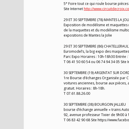
5° Foire tout ce qui roule bourse pièce
Site Internet
http://www.circuitdecroix.c
29 ET 30 SEPTEMBRE (78) MANTES LA JOL
Exposition de modélisme et maquettes mu
de la maquettes et du modélisme multidis
expositions de Mantes la Jolie
29 ET 30 SEPTEMBRE (86) CHATELLERAUL
Euromodel’s, la big expo des maquettes 
Parc Expo Horaires : 10h-18h30 Entrée : 7
T 06 41 50 60 54 ou 06 74 94 34 05 Site 
30 SEPTEMBRE (19) ARGENTAT SUR DO
1re Bourse d’échanges Organisée par Car
voitures anciennes, bourse aux pièces, anim
gratuit. Horaires : 8h-18h.
T 07.61.88.26.00
30 SEPTEMBRE (38) BOURGOIN JALLIEU
bourse d’échange annuelle « trains Autos
92, avenue professeur Tixier de 9h00 à 
T 06 83 42 90 68 Site https://www.faceb