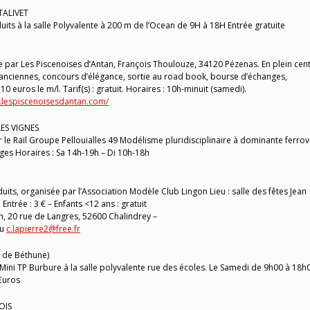
TALIVET
its à la salle Polyvalente à 200 m de l’Ocean de 9H à 18H Entrée gratuite
ée par Les Piscenoises d’Antan, François Thoulouze, 34120 Pézenas. En plein cen
 anciennes, concours d’élégance, sortie au road book, bourse d’échanges,
0 euros le m/l. Tarif(s) : gratuit. Horaires : 10h-minuit (samedi).
.lespiscenoisesdantan.com/
LES VIGNES
le Rail Groupe Pellouialles 49 Modélisme pluridisciplinaire à dominante ferrov
lages Horaires : Sa 14h-19h – Di 10h-18h
its, organisée par l’Association Modèle Club Lingon Lieu : salle des fêtes Jean
Entrée : 3 € – Enfants <12 ans : gratuit
, 20 rue de Langres, 52600 Chalindrey –
u
c.lapierre2@free.fr
 de Béthune)
Mini TP Burbure à la salle polyvalente rue des écoles. Le Samedi de 9h00 à 18h
€uros
OIS