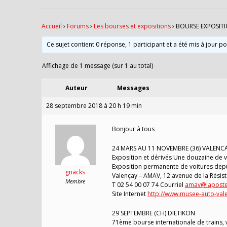
Accueil
›
Forums
›
Les bourses et expositions
›
BOURSE EXPOSITI
Ce sujet contient 0 réponse, 1 participant et a été mis à jour p
Affichage de 1 message (sur 1 au total)
Auteur
Messages
28 septembre 2018 à 20 h 19 min
Bonjour à tous
24 MARS AU 11 NOVEMBRE (36) VALENC
Exposition et dérivés Une douzaine de vé
Exposition permanente de voitures depu
gnacks
Valençay – AMAV, 12 avenue de la Résis
Membre
T 02 54 00 07 74 Courriel
amav@laposte
Site Internet
http://www.musee-auto-vale
29 SEPTEMBRE (CH) DIETIKON
71ème bourse internationale de trains, v