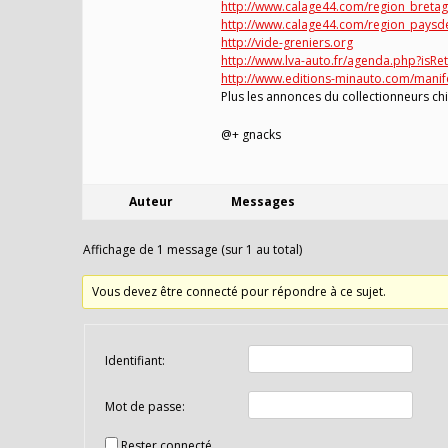
http://www.calage44.com/region_bretag
http://www.calage44.com/region_paysde
http://vide-greniers.org
http://www.lva-auto.fr/agenda.php?isRe
http://www.editions-minauto.com/manif
Plus les annonces du collectionneurs ch
@+ gnacks
Auteur
Messages
Affichage de 1 message (sur 1 au total)
Vous devez être connecté pour répondre à ce sujet.
Identifiant:
Mot de passe:
Rester connecté