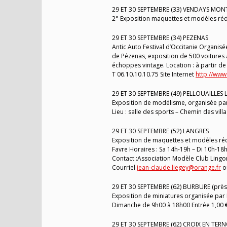
29 ET 30 SEPTEMBRE (33) VENDAYS MON
2° Exposition maquettes et modèles rédu
29 ET 30 SEPTEMBRE (34) PEZENAS
Antic Auto Festival d’Occitanie Organis
de Pézenas, exposition de 500 voitures
échoppes vintage. Location : à partir de 1
T 06.10.10.10.75 Site Internet
http://www
29 ET 30 SEPTEMBRE (49) PELLOUAILLES 
Exposition de modélisme, organisée par 
Lieu : salle des sports – Chemin des vil
29 ET 30 SEPTEMBRE (52) LANGRES
Exposition de maquettes et modèles rédu
Favre Horaires : Sa 14h-19h – Di 10h-18h 
Contact :Association Modèle Club Lingon
Courriel
jean-claude.liegey@orange.fr
o
29 ET 30 SEPTEMBRE (62) BURBURE (près
Exposition de miniatures organisée par 
Dimanche de 9h00 à 18h00 Entrée 1,00 
29 ET 30 SEPTEMBRE (62) CROIX EN TERN