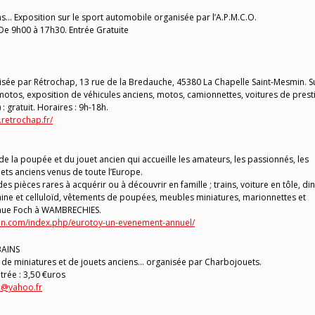
s… Exposition sur le sport automobile organisée par l’A.P.M.C.O.
 De 9h00 à 17h30. Entrée Gratuite
sée par Rétrochap, 13 rue de la Bredauche, 45380 La Chapelle Saint-Mesmin. S
 motos, exposition de véhicules anciens, motos, camionnettes, voitures de prest
 : gratuit. Horaires : 9h-18h.
.retrochap.fr/
 la poupée et du jouet ancien qui accueille les amateurs, les passionnés, les
ets anciens venus de toute l’Europe.
es pièces rares à acquérir ou à découvrir en famille ; trains, voiture en tôle, din
ine et celluloïd, vêtements de poupées, meubles miniatures, marionnettes et
Avenue Foch à WAMBRECHIES.
ien.com/index.php/eurotoy-un-evenement-annuel/
BAINS
de miniatures et de jouets anciens… organisée par Charbojouets.
trée : 3,50 €uros
1@yahoo.fr