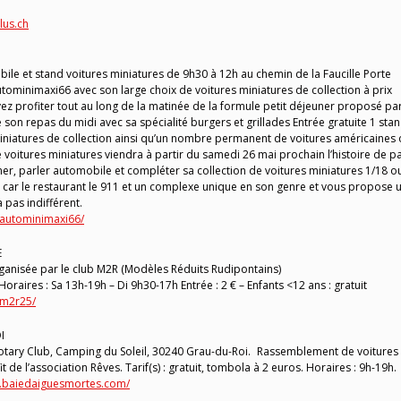
us.ch
 et stand voitures miniatures de 9h30 à 12h au chemin de la Faucille Porte
tominimaxi66 avec son large choix de voitures miniatures de collection à prix
 profiter tout au long de la matinée de la formule petit déjeuner proposé par
e son repas du midi avec sa spécialité burgers et grillades Entrée gratuite 1 sta
iniatures de collection ainsi qu’un nombre permanent de voitures américaines
 voitures miniatures viendra à partir du samedi 26 mai prochain l’histoire de p
r, parler automobile et compléter sa collection de voitures miniatures 1/18 o
 car le restaurant le 911 et un complexe unique en son genre et vous propose 
 pas indifférent.
autominimaxi66/
E
rganisée par le club M2R (Modèles Réduits Rudipontains)
e Horaires : Sa 13h-19h – Di 9h30-17h Entrée : 2 € – Enfants <12 ans : gratuit
/m2r25/
I
Rotary Club, Camping du Soleil, 30240 Grau-du-Roi. Rassemblement de voitures
de l’association Rêves. Tarif(s) : gratuit, tombola à 2 euros. Horaires : 9h-19h.
w.baiedaiguesmortes.com/