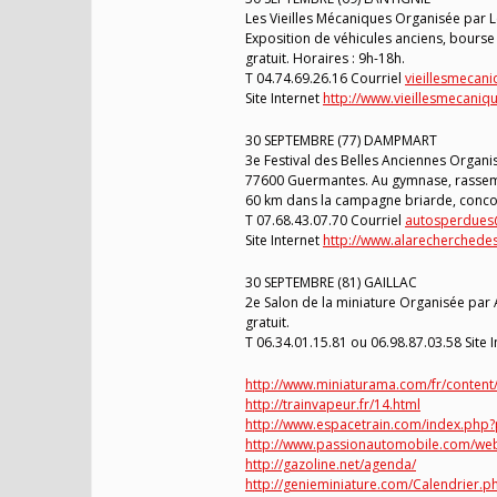
Les Vieilles Mécaniques Organisée par L
Exposition de véhicules anciens, bourse 
gratuit. Horaires : 9h-18h.
T 04.74.69.26.16 Courriel
vieillesmecan
Site Internet
http://www.vieillesmecaniqu
30 SEPTEMBRE (77) DAMPMART
3e Festival des Belles Anciennes Organis
77600 Guermantes. Au gymnase, rassembl
60 km dans la campagne briarde, concour
T 07.68.43.07.70 Courriel
autosperdues@
Site Internet
http://www.alarecherchede
30 SEPTEMBRE (81) GAILLAC
2e Salon de la miniature Organisée par AV
gratuit.
T 06.34.01.15.81 ou 06.98.87.03.58 Site 
http://www.miniaturama.com/fr/content/
http://trainvapeur.fr/14.html
http://www.espacetrain.com/index.ph
http://www.passionautomobile.com/we
http://gazoline.net/agenda/
http://genieminiature.com/Calendrier.p