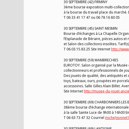
30 SEPTEMBRE (42) FIRMINY
3ème bourse exposition multi-collection
à la bourse du travail place du marché.
T 06 33 41 17 47 ou 06 78 16 80 05
30 SEPTEMBRE (45) SAINT MESMIN
Bourse d’échanges à La Chapelle Organi
l’Esplanade de Béraire, pièces autos et
et Salon des collections insolites. Tarif(s)
T 06.03.15.83.25 Site Internet
http://www
30 SEPTEMBRE (59) WAMBRECHIES
EUROTOY. Salon organisé par la Musée de
collectionneurs et professionnels de jou
Des jouets de qualité, des antiquités et d
toys, bateaux, ours, poupées en porcela
accessoires. Salle Gilles Alain Billet. 
Site Internet
http://musee-du-jouet-anc
30 SEPTEMBRE (69) CHARBONNIERS LES 
38ème bourse d’échange internationale 
à la salle Sainte Luce de 9h00 à 16h00 En
T 06 63 73 47 32 Courriel
michelgonnet
30 SEPTEMBRE (69) LANTIGNIE