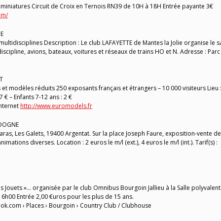
s miniatures Circuit de Croix en Ternois RN39 de 10H à 18H Entrée payante 3€
om/
IE
ltidisciplines Description : Le club LAFAYETTE de Mantes la Jolie organise le s
cipline, avions, bateaux, voitures et réseaux de trains HO et N. Adresse : Parc
T
et modèles réduits 250 exposants français et étrangers – 10 000 visiteurs Lieu 
 € – Enfants 7-12 ans : 2 €
Internet
http://www.euromodels.fr
RDOGNE
as, Les Galets, 19400 Argentat. Sur la place Joseph Faure, exposition-vente de
ations diverses. Location : 2 euros le m/l (ext.), 4 euros le m/l (int.). Tarif(s) :
 Jouets »… organisée par le club Omnibus Bourgoin Jallieu à la Salle polyvalent
16h00 Entrée 2,00 €uros pour les plus de 15 ans.
ook.com › Places › Bourgoin › Country Club / Clubhouse