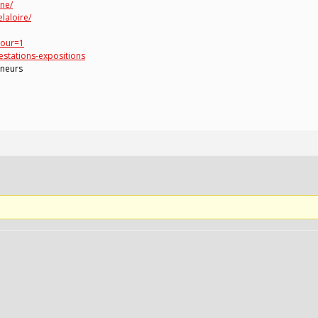
ne/
laloire/
tour=1
estations-expositions
ineurs