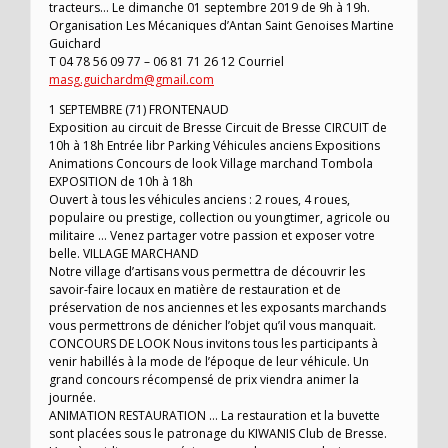
tracteurs… Le dimanche 01 septembre 2019 de 9h à 19h.
Organisation Les Mécaniques d’Antan Saint Genoises Martine
Guichard
T 04 78 56 09 77 – 06 81 71 26 12 Courriel
masg.guichardm@gmail.com
1 SEPTEMBRE (71) FRONTENAUD
Exposition au circuit de Bresse Circuit de Bresse CIRCUIT de
10h à 18h Entrée libr Parking Véhicules anciens Expositions
Animations Concours de look Village marchand Tombola
EXPOSITION de 10h à 18h
Ouvert à tous les véhicules anciens : 2 roues, 4 roues,
populaire ou prestige, collection ou youngtimer, agricole ou
militaire … Venez partager votre passion et exposer votre
belle. VILLAGE MARCHAND
Notre village d’artisans vous permettra de découvrir les
savoir-faire locaux en matière de restauration et de
préservation de nos anciennes et les exposants marchands
vous permettrons de dénicher l’objet qu’il vous manquait.
CONCOURS DE LOOK Nous invitons tous les participants à
venir habillés à la mode de l’époque de leur véhicule. Un
grand concours récompensé de prix viendra animer la
journée.
ANIMATION RESTAURATION … La restauration et la buvette
sont placées sous le patronage du KIWANIS Club de Bresse.