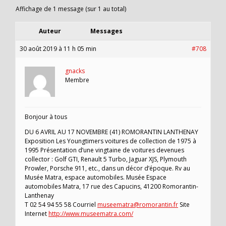
Affichage de 1 message (sur 1 au total)
Auteur
Messages
30 août 2019 à 11 h 05 min
#708
gnacks
Membre
Bonjour à tous
DU 6 AVRIL AU 17 NOVEMBRE (41) ROMORANTIN LANTHENAY
Exposition Les Youngtimers voitures de collection de 1975 à
1995 Présentation d’une vingtaine de voitures devenues
collector : Golf GTI, Renault 5 Turbo, Jaguar XJS, Plymouth
Prowler, Porsche 911, etc., dans un décor d’époque. Rv au
Musée Matra, espace automobiles. Musée Espace
automobiles Matra, 17 rue des Capucins, 41200 Romorantin-
Lanthenay
T 02 54 94 55 58 Courriel
museematra@romorantin.fr
Site
Internet
http://www.museematra.com/