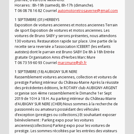
Horaires : 8h-19h (samedi), 8h-17h (dimanche).
T 06 08 78 16 82 Courriel
automotoretrosaverne@gmail.com
1 SEPTEMBRE (01) HERBEYS
Exposition de voitures anciennes et motos anciennes Terrain
de sport Exposition de voitures et motos anciennes. Les
voitures de Bruno SABY y serons présentes, nous attendons
130 voitures. Restauration rapide sur place. Une partie de la
recette sera reversée a l’association ICEBERT (les enfants
autistes) dont le parrain est Bruno SABY De 8h à 18h Entrée
gratuite Organisation Amis d’Herbes Marc Mure
T 06 73 59 60 93 Courriel
marcmure@sfr.fr
1 SEPTEMBRE (18) AUBIGNY SUR NERE
Rassemblement voitures anciennes, collection et voitures de
prestige Parking intérieur du Château-Mairie Après la réussite
des précédentes éditions, le ROTARY club AUBIGNY-ARGENT
organise son 4ème rassemblement le Dimanche 1er Sept
2019 de 10 H à 18 H. Au parking intérieur du Château-Mairie
d’AUBIGNY SUR NERE (CHER) Nous sommes à la recherche de
passionnés ou amateurs possédant des véhicules
d’exception (prestiges ou collections.) Et souhaitant exposer
bénévolement : Parking expo pour les voitures
anciennes(collections) Parking expo pour les voitures de
prestige. Les sommes récoltées par les entrées des visiteurs