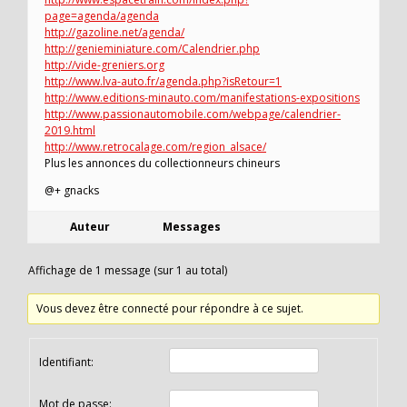
page=agenda/agenda
http://gazoline.net/agenda/
http://genieminiature.com/Calendrier.php
http://vide-greniers.org
http://www.lva-auto.fr/agenda.php?isRetour=1
http://www.editions-minauto.com/manifestations-expositions
http://www.passionautomobile.com/webpage/calendrier-
2019.html
http://www.retrocalage.com/region_alsace/
Plus les annonces du collectionneurs chineurs
@+ gnacks
Auteur
Messages
Affichage de 1 message (sur 1 au total)
Vous devez être connecté pour répondre à ce sujet.
Identifiant:
Mot de passe: