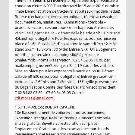
Théme :
« 100ans CITROEN »
2 repas offerts/par véhicule à
condition d’etre INSCRIT au plus tard le 15 aout 2019 nombre
limité Démonstration de tracteurs, et bateaux (modèle réduit)
Bourse d’échanges (pièces mécaniques, tôlerie accessoires
documentation, miniatures…) Animations – tombola –
produits locaux – restauration sous chapiteau Arrivée des
véhicules à partir de 8h – départ de la balade à 9h30 (circuit =
45kms) non obligatoire Pour les exposants bourse: mise en
place dès 6h. Possibilité d’installation le samedi Prix : 2 le Ml
stand 3x3m: 15 3x6m : 30 (vide) Entrée GRATUITE Logement
possible sur terrain de camping situé à proximité
(chalet/mobil-home) Réservation : 02 54 82 06 16 ou par
mail:campingmoree@orange.fr 8h à 19h pour les visiteurs
Mise en place pour les exposants à partir de 6h30. Départ
balade à9 h30 (inscription obligatoire) Entrée gratuite Tarif
exposants : 2 €/ml stand 3x3m vid e: 15€. grille présentoire :
0€ Organisation Comite des fètes Gerard Vinsot (president)
T 02 54 82 03 62 – 07 60 64 05 03 Courriel
cdf.moree@gmail.com
1 SEPTEMBRE (55) ROBERT ESPAGNE
10e Rassemblement de voitures et motos anciennes,
Exposition statique, Rally Touristique, Concert, Tombola.
Entrée gratuite, Buvette et restauration sur place.
Emplacement Gratuit pour les exposants et marchands
Renseignement et Réservation Organisation Tennis Club