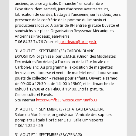
anciens, bourse agricole. Dimanche 1er septembre
Exposition idem samedi, jeux d’adresse avec tracteurs,
fabrication de cordes, battage à l’ancienne, sur les deux jours
présence de la confrérie de la pomme du limousin et
producteurs locaux. A partir de 9H entrée gratuite buvette et
sandwichs sur place Organisation Beyssenac Mécaniques
Anciennes Pradeaux Jean-Pierre
T 06 84 33 74 76 Courriel
j.pradeaux@orange.fr
31 AOUT ET 1 SEPTEMBRE (33) CARBON BLANC
EXPOSITION organisée par U.M.F.B. (Union des Modélistes
Ferroviaires Bordelais) à l’occasion de la fête locale de
Carbon-Blanc. Au programme : exposition de maquettes
ferroviaires – bourse et vente de matériel neuf – bourse aux
jouets de collection – réseau pour enfants. Ouvert le samedi
de 09h00 à 12h30 et de 14h00 à 19h00, et le dimanche de
09h00 à 12h30 et de 14h00 à 18h00. Entrée gratuite.
Centre culturel Favols.
Site Internet
https://umfb33.wixsite.com/umfb33
31 AOUT ET 1 SEPTEMBRE (37) CHATEAU LA VALLIERE
Salon du Modélisme, organisé par l’Amicale des sapeurs-
pompiers Détails à préciser Lieu : Salle Omnisports
T 06.11.22.54.59
31 AOUT ET 1 SEPTEMBRE (38) VERNA(S)