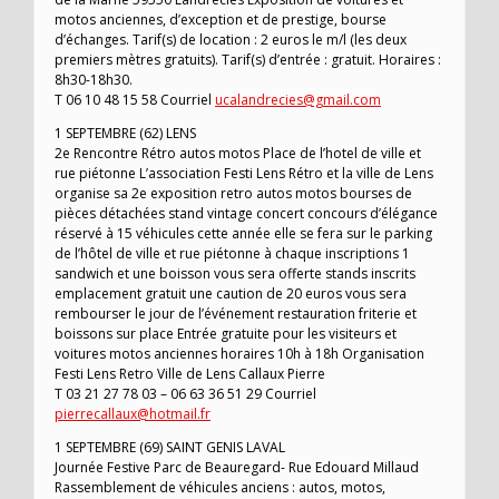
motos anciennes, d’exception et de prestige, bourse
d’échanges. Tarif(s) de location : 2 euros le m/l (les deux
premiers mètres gratuits). Tarif(s) d’entrée : gratuit. Horaires :
8h30-18h30.
T 06 10 48 15 58 Courriel
ucalandrecies@gmail.com
1 SEPTEMBRE (62) LENS
2e Rencontre Rétro autos motos Place de l’hotel de ville et
rue piétonne L’association Festi Lens Rétro et la ville de Lens
organise sa 2e exposition retro autos motos bourses de
pièces détachées stand vintage concert concours d’élégance
réservé à 15 véhicules cette année elle se fera sur le parking
de l’hôtel de ville et rue piétonne à chaque inscriptions 1
sandwich et une boisson vous sera offerte stands inscrits
emplacement gratuit une caution de 20 euros vous sera
rembourser le jour de l’événement restauration friterie et
boissons sur place Entrée gratuite pour les visiteurs et
voitures motos anciennes horaires 10h à 18h Organisation
Festi Lens Retro Ville de Lens Callaux Pierre
T 03 21 27 78 03 – 06 63 36 51 29 Courriel
pierrecallaux@hotmail.fr
1 SEPTEMBRE (69) SAINT GENIS LAVAL
Journée Festive Parc de Beauregard- Rue Edouard Millaud
Rassemblement de véhicules anciens : autos, motos,