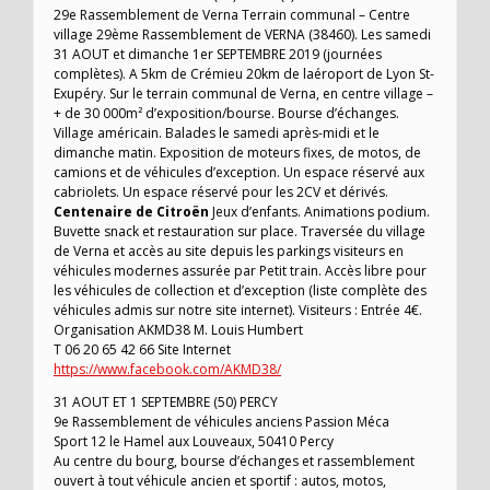
29e Rassemblement de Verna Terrain communal – Centre
village 29ème Rassemblement de VERNA (38460). Les samedi
31 AOUT et dimanche 1er SEPTEMBRE 2019 (journées
complètes). A 5km de Crémieu 20km de laéroport de Lyon St-
Exupéry. Sur le terrain communal de Verna, en centre village –
+ de 30 000m² d’exposition/bourse. Bourse d’échanges.
Village américain. Balades le samedi après-midi et le
dimanche matin. Exposition de moteurs fixes, de motos, de
camions et de véhicules d’exception. Un espace réservé aux
cabriolets. Un espace réservé pour les 2CV et dérivés.
Centenaire de Citroën
Jeux d’enfants. Animations podium.
Buvette snack et restauration sur place. Traversée du village
de Verna et accès au site depuis les parkings visiteurs en
véhicules modernes assurée par Petit train. Accès libre pour
les véhicules de collection et d’exception (liste complète des
véhicules admis sur notre site internet). Visiteurs : Entrée 4€.
Organisation AKMD38 M. Louis Humbert
T 06 20 65 42 66 Site Internet
https://www.facebook.com/AKMD38/
31 AOUT ET 1 SEPTEMBRE (50) PERCY
9e Rassemblement de véhicules anciens Passion Méca
Sport 12 le Hamel aux Louveaux, 50410 Percy
Au centre du bourg, bourse d’échanges et rassemblement
ouvert à tout véhicule ancien et sportif : autos, motos,