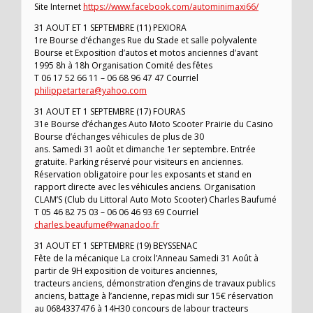
Site Internet
https://www.facebook.com/autominimaxi66/
31 AOUT ET 1 SEPTEMBRE (11) PEXIORA
1re Bourse d’échanges Rue du Stade et salle polyvalente
Bourse et Exposition d’autos et motos anciennes d’avant
1995 8h à 18h Organisation Comité des fêtes
T 06 17 52 66 11 – 06 68 96 47 47 Courriel
philippetartera@yahoo.com
31 AOUT ET 1 SEPTEMBRE (17) FOURAS
31e Bourse d’échanges Auto Moto Scooter Prairie du Casino
Bourse d’échanges véhicules de plus de 30
ans. Samedi 31 août et dimanche 1er septembre. Entrée
gratuite. Parking réservé pour visiteurs en anciennes.
Réservation obligatoire pour les exposants et stand en
rapport directe avec les véhicules anciens. Organisation
CLAM’S (Club du Littoral Auto Moto Scooter) Charles Baufumé
T 05 46 82 75 03 – 06 06 46 93 69 Courriel
charles.beaufume@wanadoo.fr
31 AOUT ET 1 SEPTEMBRE (19) BEYSSENAC
Fête de la mécanique La croix l’Anneau Samedi 31 Août à
partir de 9H exposition de voitures anciennes,
tracteurs anciens, démonstration d’engins de travaux publics
anciens, battage à l’ancienne, repas midi sur 15€ réservation
au 0684337476 à 14H30 concours de labour tracteurs