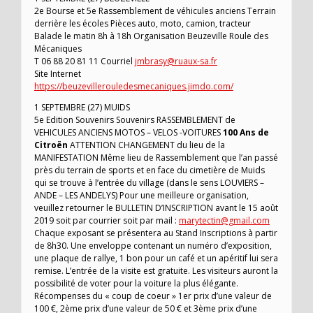
2e Bourse et 5e Rassemblement de véhicules anciens Terrain
derrière les écoles Pièces auto, moto, camion, tracteur
Balade le matin 8h à 18h Organisation Beuzeville Roule des
Mécaniques
T 06 88 20 81 11 Courriel
jmbrasy@ruaux-sa.fr
Site Internet
https://beuzevillerouledesmecaniques.jimdo.com/
1 SEPTEMBRE (27) MUIDS
5e Edition Souvenirs Souvenirs RASSEMBLEMENT de
VEHICULES ANCIENS MOTOS – VELOS -VOITURES
100 Ans de
Citroën
ATTENTION CHANGEMENT du lieu de la
MANIFESTATION Même lieu de Rassemblement que l’an passé
près du terrain de sports et en face du cimetière de Muids
qui se trouve à l’entrée du village (dans le sens LOUVIERS –
ANDE – LES ANDELYS) Pour une meilleure organisation,
veuillez retourner le BULLETIN D’INSCRIPTION avant le 15 août
2019 soit par courrier soit par mail :
marytectin@gmail.com
Chaque exposant se présentera au Stand Inscriptions à partir
de 8h30. Une enveloppe contenant un numéro d’exposition,
une plaque de rallye, 1 bon pour un café et un apéritif lui sera
remise. L’entrée de la visite est gratuite. Les visiteurs auront la
possibilité de voter pour la voiture la plus élégante.
Récompenses du « coup de coeur » 1er prix d’une valeur de
100 €, 2ème prix d’une valeur de 50 € et 3ème prix d’une