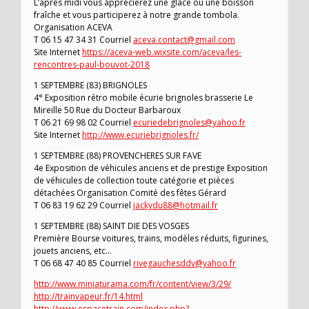
L’après midi vous apprécierez une glace ou une boisson
fraîche et vous participerez à notre grande tombola.
Organisation ACEVA
T 06 15 47 34 31 Courriel
aceva.contact@gmail.com
Site Internet
https://aceva-web.wixsite.com/aceva/les-
rencontres-paul-bouvot-2018
1 SEPTEMBRE (83) BRIGNOLES
4° Exposition rétro mobile écurie brignoles brasserie Le
Mireille 50 Rue du Docteur Barbaroux
T 06 21 69 98 02 Courriel
ecuriedebrignoles@yahoo.fr
Site Internet
http://www.ecuriebrignoles.fr/
1 SEPTEMBRE (88) PROVENCHERES SUR FAVE
4e Exposition de véhicules anciens et de prestige Exposition
de véhicules de collection toute catégorie et pièces
détachées Organisation Comité des fêtes Gérard
T 06 83 19 62 29 Courriel
jackydu88@hotmail.fr
1 SEPTEMBRE (88) SAINT DIE DES VOSGES
Première Bourse voitures, trains, modèles réduits, figurines,
jouets anciens, etc…
T 06 68 47 40 85 Courriel
rivegauchesddv@yahoo.fr
http://www.miniaturama.com/fr/content/view/3/29/
http://trainvapeur.fr/14.html
http://www.espacetrain.com/index.php?