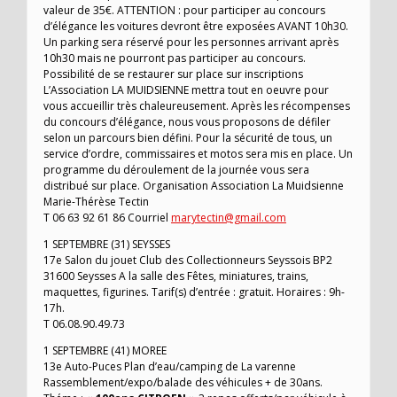
valeur de 35€. ATTENTION : pour participer au concours
d’élégance les voitures devront être exposées AVANT 10h30.
Un parking sera réservé pour les personnes arrivant après
10h30 mais ne pourront pas participer au concours.
Possibilité de se restaurer sur place sur inscriptions
L’Association LA MUIDSIENNE mettra tout en oeuvre pour
vous accueillir très chaleureusement. Après les récompenses
du concours d’élégance, nous vous proposons de défiler
selon un parcours bien défini. Pour la sécurité de tous, un
service d’ordre, commissaires et motos sera mis en place. Un
programme du déroulement de la journée vous sera
distribué sur place. Organisation Association La Muidsienne
Marie-Thérèse Tectin
T 06 63 92 61 86 Courriel
marytectin@gmail.com
1 SEPTEMBRE (31) SEYSSES
17e Salon du jouet Club des Collectionneurs Seyssois BP2
31600 Seysses A la salle des Fêtes, miniatures, trains,
maquettes, figurines. Tarif(s) d’entrée : gratuit. Horaires : 9h-
17h.
T 06.08.90.49.73
1 SEPTEMBRE (41) MOREE
13e Auto-Puces Plan d’eau/camping de La varenne
Rassemblement/expo/balade des véhicules + de 30ans.