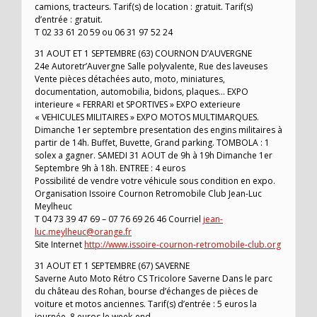
camions, tracteurs. Tarif(s) de location : gratuit. Tarif(s)
d’entrée : gratuit.
T 02 33 61 20 59 ou 06 31 97 52 24
31 AOUT ET 1 SEPTEMBRE (63) COURNON D’AUVERGNE
24e Autoretr’Auvergne Salle polyvalente, Rue des laveuses
Vente pièces détachées auto, moto, miniatures,
documentation, automobilia, bidons, plaques… EXPO
interieure « FERRARI et SPORTIVES » EXPO exterieure
« VEHICULES MILITAIRES » EXPO MOTOS MULTIMARQUES.
Dimanche 1er septembre presentation des engins militaires à
partir de 14h. Buffet, Buvette, Grand parking. TOMBOLA : 1
solex a gagner. SAMEDI 31 AOUT de 9h à 19h Dimanche 1er
Septembre 9h à 18h. ENTREE : 4 euros
Possibilité de vendre votre véhicule sous condition en expo.
Organisation Issoire Cournon Retromobile Club Jean-Luc
Meylheuc
T 04 73 39 47 69 – 07 76 69 26 46 Courriel
jean-
luc.meylheuc@orange.fr
Site Internet
http://www.issoire-cournon-retromobile-club.org
31 AOUT ET 1 SEPTEMBRE (67) SAVERNE
Saverne Auto Moto Rétro CS Tricolore Saverne Dans le parc
du château des Rohan, bourse d’échanges de pièces de
voiture et motos anciennes. Tarif(s) d’entrée : 5 euros la
journée, 8 euros le week-end.