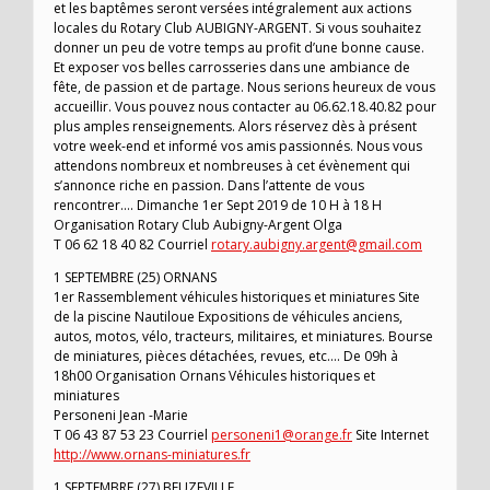
et les baptêmes seront versées intégralement aux actions
locales du Rotary Club AUBIGNY-ARGENT. Si vous souhaitez
donner un peu de votre temps au profit d’une bonne cause.
Et exposer vos belles carrosseries dans une ambiance de
fête, de passion et de partage. Nous serions heureux de vous
accueillir. Vous pouvez nous contacter au 06.62.18.40.82 pour
plus amples renseignements. Alors réservez dès à présent
votre week-end et informé vos amis passionnés. Nous vous
attendons nombreux et nombreuses à cet évènement qui
s’annonce riche en passion. Dans l’attente de vous
rencontrer…. Dimanche 1er Sept 2019 de 10 H à 18 H
Organisation Rotary Club Aubigny-Argent Olga
T 06 62 18 40 82 Courriel
rotary.aubigny.argent@gmail.com
1 SEPTEMBRE (25) ORNANS
1er Rassemblement véhicules historiques et miniatures Site
de la piscine Nautiloue Expositions de véhicules anciens,
autos, motos, vélo, tracteurs, militaires, et miniatures. Bourse
de miniatures, pièces détachées, revues, etc…. De 09h à
18h00 Organisation Ornans Véhicules historiques et
miniatures
Personeni Jean -Marie
T 06 43 87 53 23 Courriel
personeni1@orange.fr
Site Internet
http://www.ornans-miniatures.fr
1 SEPTEMBRE (27) BEUZEVILLE