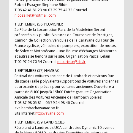
Robert Espagne Stephane Bilde
T 06.42.41.81.23 ou 03.29.75.42.73 Courriel
nicosaillet@hotmail.com
1 SEPTEMBRE (56) PLUVIGNER
2e Fête de la Locomotion Parc de la Madeleine Seront
présentés aux public : Voitures de Courses et de Prestiges,
Camion de Collection, Véhicules de la Caravane du Tour de
France cycliste, véhicules de pompiers, exposition de motos,
de Solex et Motobécane – une Bourse d’échanges Miniatures
et autres se tiendra sur le site. Organisation Pascal Lelain
T 02 97 24 70 54 Courriel
micortese@sfr.fr
1 SEPTEMBRE (57) HAMBAC
Festival des voitures ancienne de Hambach et environs Rue
du stade (salle polyvalente) Expositions de voitures anciennes
et brocante de pièces pour voitures anciennes Ouverture à
partir de 8H00 jusqu’à 19h00 Entrée gratuite Organisation
Amicale des Voitures Ancienne de Hambach Spieles
T 03 87 98 05 81 – 06 79 24 98 46 Courriel
ava.hambachàwanadoo.fr
Site Internet
http://avahe.com
1 SEPTEMBRE (59) LANDRECIES
Rétroland à Landrecies UCA Landrecies Dynamic 10 avenue
de la Marne 59550 Landrecies Exposition de voitures et