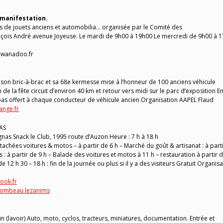
 manifestation.
 de jouets anciens et automobilia… organisée par le Comité des
ançois André avenue Joyeuse. Le mardi de 9h00 à 19h00 Le mercredi de 9h00 à 
n@wanadoo.fr
 son bric-à-brac et sa 68e kermesse mise à l’honneur de 100 anciens véhicule
e la fête circuit d’environ 40 km et retour vers midi sur le parc d’exposition E
repas offert à chaque conducteur de véhicule ancien Organisation AAPEL Flaud
ange.fr
AS
gnas Snack le Club, 1995 route d’Auzon Heure : 7 h à 18 h
achées voitures & motos – à partir de 6 h – Marché du goût & artisanat : à part
 : à partir de 9 h – Balade des voitures et motos à 11 h – restauration à partir 
e 12 h 30 – 18 h : fin de la journée ou plus si il y a des visiteurs Gratuit Organis
ook.fr
combeau.lezanims
 (lavoir) Auto, moto, cyclos, tracteurs, miniatures, documentation. Entrée et