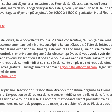
 souhaitent déjeuner à l’occasion des ‘Fleur de Sel Classic’, sachez qu’il sera
table, merci de vous organiser par table de 4, 6 ou 8, un menu spécial Fleur de 
avantageux. (Flyer en pièce jointe). De 10h00 à 14h00 Organisation Hotel Fleur 
.fr
e loisirs, salle polyvalente Pour la 8° année consécutive, l’ARGVS (Alpine Rena
assemblement annuel « Montceaux Alpine Renault Classic », à l’aire de loisirs d
che 18, une exposition multimarque de voitures anciennes, une bourse d’écha
tombola (1er prix : une Mégane Cabriolet) sont prévues. Si vous voulez voir de
ndez-vous. L’inscription est possible pour le week-end (samedi : rallye tourist
e 14h, repas du samedi midi et soir, soirée dansante en plein air et repas du dim
 Entrée gratuite. Renseignements par mail :
argvs01090@hotmail.com
Organisat
hel Mélinon
otmail.com
ciplinaire Description : L’association Mirepoix modélisme organise sa 13ème
re. L’exposition se déroulera dans le centre médiéval de la ville et dans l’anci
la liaison et le tour de la ville. De nombreux exposants seront présents : trains,
mandes, maisons de poupées, trains de jardin et bien d’autres. Plusieurs bour