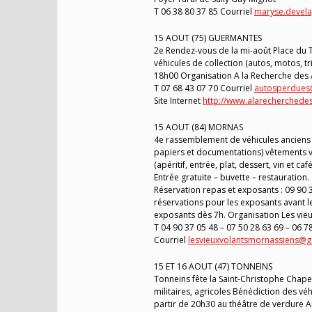
T 06 38 80 37 85 Courriel
maryse.devela
15 AOUT (75) GUERMANTES
2e Rendez-vous de la mi-août Place du
véhicules de collection (autos, motos, tr
18h00 Organisation A la Recherche des 
T 07 68 43 07 70 Courriel
autosperdues@
Site Internet
http://www.alarecherchede
15 AOUT (84) MORNAS
4e rassemblement de véhicules anciens 
papiers et documentations) vêtements vi
(apéritif, entrée, plat, dessert, vin et
Entrée gratuite – buvette – restauration.
Réservation repas et exposants : 09 90 
réservations pour les exposants avant le
exposants dès 7h. Organisation Les vi
T 04 90 37 05 48 – 07 50 28 63 69 – 06 7
Courriel
lesvieuxvolantsmornassiens@
15 ET 16 AOUT (47) TONNEINS
Tonneins fête la Saint-Christophe Chap
militaires, agricoles Bénédiction des v
partir de 20h30 au théâtre de verdure A