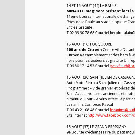
14 ET 15 AOUT (44) LA BAULE
MINAUTO mag’ sera présent lors la
11ème bourse internationale d’échanges
fêtes de la Baule au stade hippique Fr
Entrée Gratuite
T 02 99 90 78 68 Courriel herblot-alai
15 AOUT (16) FOUQUEURE
100 ans de Citroën
Centre ville Durant
Citroën Rassemblement et des bars à 9h d
libre pour les visiteurs et gratuite Un 
T 06 80 17 14 53 Courriel
yves.flaud@or
15 AOUT (30) SAINT JULIEN DE CASSAGN
Auto Moto Rétro à Saint-Julien de Cassa
Programme : – Vide grenier et pièces dét
8 h – Accueil voitures anciennes et motos
h menu du jour – Apéro offert : à partir d
Lez anims Combeau Pascal
T 06 43 21 08 48 Courriel
lezanims@outl
Site Internet
http://www.facebook.com/
15 AOUT (37) LE GRAND PRESSIGNY
9e Bourse d’échanges Pré du petit moulin