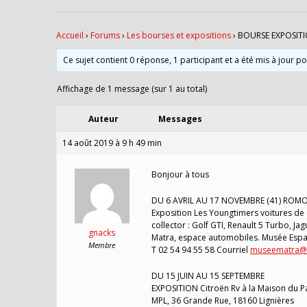
Accueil
›
Forums
›
Les bourses et expositions
›
BOURSE EXPOSITI
Ce sujet contient 0 réponse, 1 participant et a été mis à jour p
Affichage de 1 message (sur 1 au total)
Auteur
Messages
14 août 2019 à 9 h 49 min
Bonjour à tous
DU 6 AVRIL AU 17 NOVEMBRE (41) RO
Exposition Les Youngtimers voitures de 
collector : Golf GTI, Renault 5 Turbo, J
gnacks
Matra, espace automobiles. Musée Espa
Membre
T 02 54 94 55 58 Courriel
museematra@r
DU 15 JUIN AU 15 SEPTEMBRE
EXPOSITION Citroën Rv à la Maison du Pa
MPL, 36 Grande Rue, 18160 Lignières