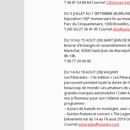
T 06 87 54 89 64 Courriel
100citroen-li
DU 5 JUILLET AU 1 SEPTEMBRE (B) BRUXEL
Exposition 100° Anniversaire Rv au mus
Parc du Cinquantenaire, 1000 Bruxelles,
T (00 32) 27 36 41 65 Courriel
info@auto
DU 10 AU 15 AOUT (30) SAINT JEAN DE
Bourse d’échanges et rassemblement de v
Maréchal, 30430 Saint-Jean-de-Maruéjols T
8h-18h.
T 06 77 30 09 00
DU 14 AU 18 AOUT (38) VAUJANY
Les Pétarades – 13e édition « Les Pétar
parcourent pendant toute la durée de l’
beaucoup de monde. Les amateurs de voit
grandes marques automobiles ! Cette éd
mis à l’honneur pour son 100ème anniver
programme :
– 4 jours de balade en montagne, avec d
– Soirées festives et concert « The Lege
Evènement est du 14 au 18 aout 2019 Or
Courriel
petarades@vaujany.com