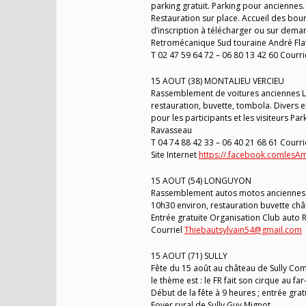
parking gratuit. Parking pour anciennes.
Restauration sur place. Accueil des bour
d’inscription à télécharger ou sur dema
Retromécanique Sud touraine André Fla
T 02 47 59 64 72 – 06 80 13 42 60 Courri
15 AOUT (38) MONTALIEU VERCIEU
Rassemblement de voitures anciennes La
restauration, buvette, tombola. Divers 
pour les participants et les visiteurs 
Ravasseau
T 04 74 88 42 33 – 06 40 21 68 61 Courri
Site Internet
https://.facebook.comles
15 AOUT (54) LONGUYON
Rassemblement autos motos anciennes 
10h30 environ, restauration buvette châ
Entrée gratuite Organisation Club auto
Courriel
Thiebautsylvain54@gmail.com
15 AOUT (71) SULLY
Fête du 15 août au château de Sully Com
le thème est : le FR fait son cirque au f
Début de la fête à 9 heures ; entrée grat
Foyer rural de Sully Guy Mignot