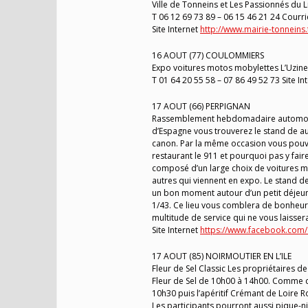
Ville de Tonneins et Les Passionnés du L
T 06 12 69 73 89 – 06 15 46 21 24 Courri
Site Internet
http://www.mairie-tonneins.
16 AOUT (77) COULOMMIERS
Expo voitures motos mobylettes L’Uzine
T 01 64 20 55 58 – 07 86 49 52 73 Site In
17 AOUT (66) PERPIGNAN
Rassemblement hebdomadaire automobile
d’Espagne vous trouverez le stand de au
canon. Par la même occasion vous pouvez
restaurant le 911 et pourquoi pas y fair
composé d’un large choix de voitures m
autres qui viennent en expo. Le stand de
un bon moment autour d’un petit déjeune
1/43. Ce lieu vous comblera de bonheur
multitude de service qui ne vous laissera
Site Internet
https://www.facebook.com/
17 AOUT (85) NOIRMOUTIER EN L’ILE
Fleur de Sel Classic Les propriétaires de
Fleur de Sel de 10h00 à 14h00. Comme ch
10h30 puis l’apéritif Crémant de Loire R
Les participants pourront aussi pique-ni