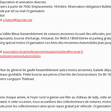
 Exposition et animation diverses.
siers à partir de 7h00. Emplacements: 1€/mètre. Réservation obligatoire Bulleti
nde par tel ou mail Organisation
ttot
el
a.flattot@laposte.net
 Vallée Bleue Rassemblement de voitures anciennes Accueil des véhicules, poi
exposants, bourse d’échange, Artisanat. De 9h00 à 18h00 Entrée et parking gratu
Parking spécial motos Organisation Les Amis des Anciennes Automobiles Jean-Jac
el
association.lesamisdesanciennesautomobiles@orange.fr
AmisdesAnciennesAutomobiles
Rue du général de gaulle Rassemblement autos motos anciennes, balade dépa
teaux gonflable. Petite bourse aux pièces (Cherche des boursicoteur). De 8h-1
 Retro Longuyon Thiebaut
me chaque année, le Foyer rural organise une fête au château de Sully, cette a
ar-west. A cette occasion, nous accueillons des collectionneurs de voitures, moto
uite pour les collectionneurs ainsi qu’un repas gratuit par véhicule. Organisatio