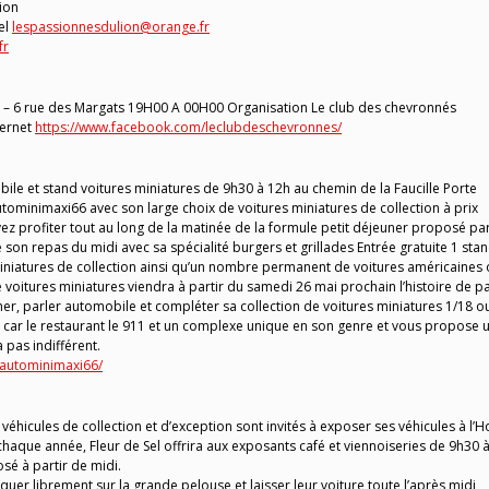
ion
el
lespassionnesdulion@orange.fr
fr
 – 6 rue des Margats 19H00 A 00H00 Organisation Le club des chevronnés
ternet
https://www.facebook.com/leclubdeschevronnes/
 et stand voitures miniatures de 9h30 à 12h au chemin de la Faucille Porte
tominimaxi66 avec son large choix de voitures miniatures de collection à prix
 profiter tout au long de la matinée de la formule petit déjeuner proposé par
e son repas du midi avec sa spécialité burgers et grillades Entrée gratuite 1 sta
iniatures de collection ainsi qu’un nombre permanent de voitures américaines
 voitures miniatures viendra à partir du samedi 26 mai prochain l’histoire de p
r, parler automobile et compléter sa collection de voitures miniatures 1/18 o
 car le restaurant le 911 et un complexe unique en son genre et vous propose 
 pas indifférent.
autominimaxi66/
 véhicules de collection et d’exception sont invités à exposer ses véhicules à l’H
aque année, Fleur de Sel offrira aux exposants café et viennoiseries de 9h30 
osé à partir de midi.
quer librement sur la grande pelouse et laisser leur voiture toute l’après midi