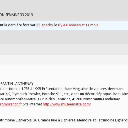
ON SEMAINE 33 2019
our la dernière fois par
gnacks
, le
il y a 6 années et 11 mois
.
MORANTIN LANTHENAY
collection de 1975 à 1995 Présentation d’une vingtaine de voitures devenues
aguar XJS, Plymouth Prowler, Porsche 911, etc., dans un décor d’époque. Rv au M
ce automobiles Matra, 17 rue des Capucins, 41200 Romorantin-Lanthenay
omorantin.fr
Site Internet
http://www.museematra.com/
trimoine Lignièrois, 36 Grande Rue à Lignières. Mémoire et Patrimoine Lignéroi