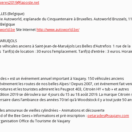
gnieres2019@laposte.net
LES (Belgique)
ée Autoworld, esplanade du Cinquantenaire à Bruxelles. Autoworld Brussels, 1
 Belgique
world.be
Site Internet
http://www.autoworld.be/
 MARUEJOLS
éhicules anciens à Saint-Jean-de-Maruéjols Les Belles d’Autrefois 1 rue de la
arif(s) de location : 30 euros l’emplacement. Tarif(s) d’entrée : 3 euros. Horair
ades » est un événement annuel important à Vaujany. 150 véhicules anciens
évènement les routes de nos belles Alpes ! Depuis 2007, cet événement fait ven
ures et les touristes admirent les Peugeot 403, Citroën HY « tub » et autres
ition 2019 se déroulera sur 4 jours du 15 au 18 août 2019. La marque Citroën 
saire dans l’ambiance des années 70 tel qu’à Woodstock il y a tout juste 50 an
es amoureux de vieilles cylindrées – Animations et découverte
nd of the Bee Gees » Informations et pré-inscription :
petarades@vaujany.com
ganisation Office du Tourisme de Vaujany