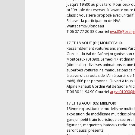
jusqu’à 19h00 au plus tard. Pour ceux qui
préférable de réserver à l’avance votre 
Classic vous sera proposé avec un tarif 
Sel avec la participation de NVA
Wattecamp/Blondeau
T 06 07 77 20 38 Courriel
nva.85@orange
17 ET 18 AOUT (01) MONTCEAUX
Rassemblement voitures anciennes Parc d
Gordini du Val de Saône) organise son r
Montceaux (01090). Samedi 17 et diman
(dimanche), diverses animations et une 
superbes voitures, ne manquez pas ce re
à travers les routes de l’Ain à partir d
midi). 60€ par personne. Ouvert à tous.
Alpine Renault Gordini Val de Saône Mic
T 06 30 11 94 90 Courriel
argvs01090@h
17 ET 18 AOUT (09) MIREPOIX
13ème exposition de modélisme multidis
exposition de modélisme multidisciplinai
gare,un petit train touristique assurera 
figurines, maquettes, bateaux radio-com
seront aussi présents