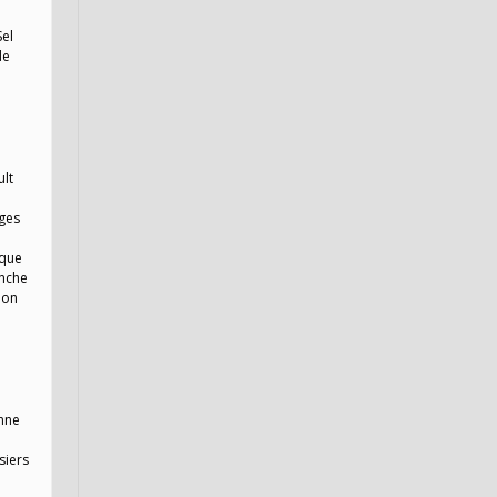
Sel
de
ult
e
nges
ique
anche
ion
enne
siers