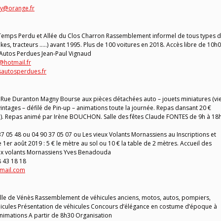
y@orange.fr
 Temps Perdu et Allée du Clos Charron Rassemblement informel de tous types 
ikes, tracteurs …..) avant 1995. Plus de 100 voitures en 2018. Accès libre de 10h
Autos Perdues Jean-Paul Vignaud
hotmail.fr
sautosperdues.fr
Rue Duranton Magny Bourse aux pièces détachées auto – jouets miniatures (vi
ntages – défilé de Pin-up – animations toute la journée. Repas dansant 20 €
 café). Repas animé par Irène BOUCHON. Salle des fêtes Claude FONTES de 9h à 18h
37 05 48 ou 04 90 37 05 07 ou Les vieux Volants Mornassiens au Inscriptions et
 1er août 2019 : 5 € le mètre au sol ou 10 € la table de 2 mètres. Accueil des
eux volants Mornassiens Yves Benadouda
8 43 18 18
gmail.com
elle de Vénès Rassemblement de véhicules anciens, motos, autos, pompiers,
éhicules Présentation de véhicules Concours d’élégance en costume d’époque à
nimations A partir de 8h30 Organisation