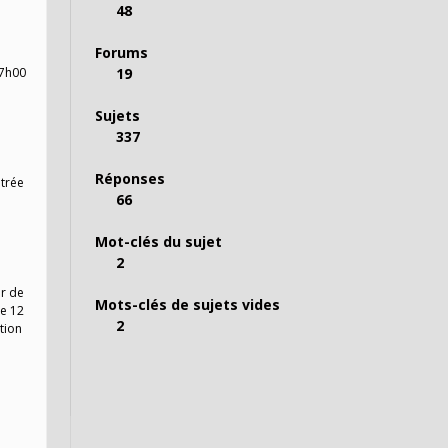
48
Forums
17h00
19
Sujets
337
Réponses
ntrée
66
Mot-clés du sujet
2
ir de
Mots-clés de sujets vides
de 12
2
ation