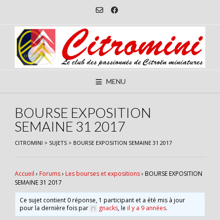
Skip
to
content
MENU
BOURSE EXPOSITION
SEMAINE 31 2017
CITROMINI
>
SUJETS
>
BOURSE EXPOSITION SEMAINE 31 2017
Accueil
›
Forums
›
Les bourses et expositions
›
BOURSE EXPOSITION
SEMAINE 31 2017
Ce sujet contient 0 réponse, 1 participant et a été mis à jour
pour la dernière fois par
gnacks
, le
il y a 9 années
.