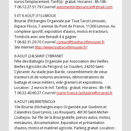
euros l’emplacement. Tarif(s) : gratuit. Horaires : 8h-18h.
T 06.12.27.51.79 Courriel
automeetingtenareze@gmail.com
5 ET 6 AOUT (11) LIMOUX
Bourse d’échanges Organisée par Tout Tacot Limouxin,
Espace Fécos, 7 avenue du Pont de France, 11300 Limoux. Au
complexe sportif, exposition d’autos, motos et tracteurs.
Tombola avec une Renault 4 à gagner.
T 06.82.31.29.70 Courriel
contact@touttacotlimouxin.fr
Site Internet
http://www.touttacotlimouxin.fr/
6 AOUT (24) SAINT CYBRANET
Fête des Battages Organisée par Association des Vieilles
Bielles Agricoles du Périgord, Le Coudert, 24250 Saint-
Cybranet. Au stade Jean Barde, rassemblement de vieux
tracteurs et de voitures anciennes, démonstrations de
battage et vieux métiers, vide-greniers et expositions.
Location : 2 euros le m/l. Tarif(s) : gratuit. Horaires : 8h-19h.
T 06.22.40.60.27 Courriel
marie-france.lachastre@orange.fr
6 AOUT (46) BRETENOUX
10e Bourse d’échanges-expo Organisée par Guidons et
Calandres Quercynois, Les Rouquets, 46130 Saint-Michel-
Loubejou. Sur l’île de la Bourgnatelle, pièces autos, motos,
miniatures, documentation. Exposition et présentation
d’autos, motos et matériel agricole. Parking gratuit. Location :