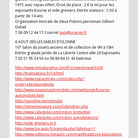
1975 avec repas offert. Droit de place : 2 € le ml pour les
exposants bourse et vide-greniers. Entrée visiteurs : 1,50 à
partir de 14 ans
Organisation Amicale de Vieux Pistons Javronnais Gilbert
Duhail
T 06 09 12 44 17 Courriel
avpj@orange.fr
6 AOUT (85) LES SABLES D’OLONNE
10° Salon du jouets anciens et de collection de 9H à 18H
Entrée gratuite Jardin de La Liberté Centre ville 20 Exposants
T 02 51 95 34 56 ou 06 80 84 31 43 Extérieur
http://www.miniaturama.com/fr/content/view/3/29/
http://trainvapeur.fr/14.html
http://www.espacetrain.com/index.php?
page=agenda/agenda
http://www.passionautomobile.com/webpage/bourse-
automobile.html
http://gazoline.net/agenda/
http://genieminiature.com/Calendrier.php
http://www.calage44.com/region_bretagne/
http://www.calage44.com/region_paysdelaloire/
http://vide-greniers.org
http://www.lva-auto.fr/agenda.php?isRetour=1
http://www.editions-minauto.com/manifestations-expositions