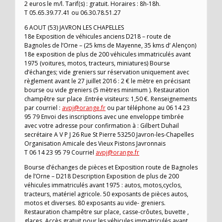
2 euros le m/l. Tarif(s) : gratuit. Horaires : 8h-18h.
T 05.65.39.77.41 ou 06.30.78.51.27
6 AOUT (53) JAVRON LES CHAPELLES
18e Exposition de véhicules anciens D218 – route de
Bagnoles de l’Orne – (25 kms de Mayenne, 35 kms d’ Alençon)
18e exposition de plus de 200 véhicules immatriculés avant
1975 (voitures, motos, tracteurs, miniatures) Bourse
d’échanges; vide greniers sur réservation uniquement avec
règlement avant le 27 juillet 2016 : 2 € le mètre en précisant
bourse ou vide greniers (5 mètres minimum ). Restauration
champêtre sur place .Entrée visiteurs: 1,50 €. Renseignements
par courriel :
avpj@orange.fr
ou par téléphone au 06 14 23
95 79 Envoi des inscriptions avec une enveloppe timbrée
avec votre adresse pour confirmation à : Gilbert Duhail
secrétaire A V P J 26 Rue St Pierre 53250 Javron-les-Chapelles
Organisation Amicale des Vieux Pistons Javronnais
T 06 14 23 95 79 Courriel
avpj@orange.fr
Bourse d’échanges de pièces et Exposition route de Bagnoles
de l’Orne – D218 Description Exposition de plus de 200
véhicules immatriculés avant 1975 : autos, motos,cyclos,
tracteurs, matériel agricole. 50 exposants de pièces autos,
motos et diverses. 80 exposants au vide- greniers.
Restauration champêtre sur place, casse-crôutes, buvette ,
glaces. Accès gratuit pour les véhicules immatriculés avant