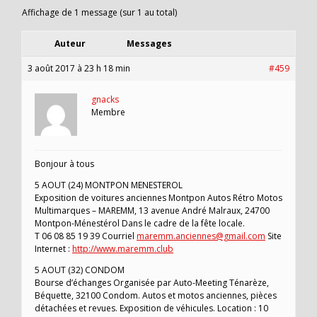
Affichage de 1 message (sur 1 au total)
Auteur
Messages
3 août 2017 à 23 h 18 min
#459
gnacks
Membre
Bonjour à tous
5 AOUT (24) MONTPON MENESTEROL
Exposition de voitures anciennes Montpon Autos Rétro Motos
Multimarques – MAREMM, 13 avenue André Malraux, 24700
Montpon-Ménestérol Dans le cadre de la fête locale.
T 06 08 85 19 39 Courriel
maremm.anciennes@gmail.com
Site
Internet :
http://www.maremm.club
5 AOUT (32) CONDOM
Bourse d’échanges Organisée par Auto-Meeting Ténarèze,
Béquette, 32100 Condom. Autos et motos anciennes, pièces
détachées et revues. Exposition de véhicules. Location : 10