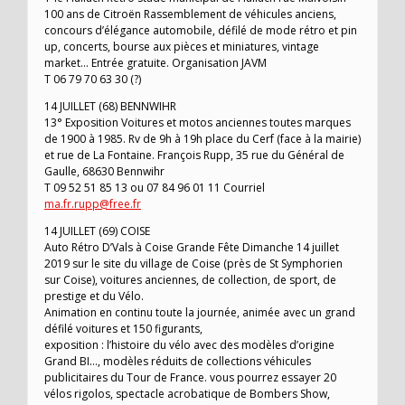
100 ans de Citroën Rassemblement de véhicules anciens,
concours d’élégance automobile, défilé de mode rétro et pin
up, concerts, bourse aux pièces et miniatures, vintage
market… Entrée gratuite. Organisation JAVM
T 06 79 70 63 30 (?)
14 JUILLET (68) BENNWIHR
13° Exposition Voitures et motos anciennes toutes marques
de 1900 à 1985. Rv de 9h à 19h place du Cerf (face à la mairie)
et rue de La Fontaine. François Rupp, 35 rue du Général de
Gaulle, 68630 Bennwihr
T 09 52 51 85 13 ou 07 84 96 01 11 Courriel
ma.fr.rupp@free.fr
14 JUILLET (69) COISE
Auto Rétro D’Vals à Coise Grande Fête Dimanche 14 juillet
2019 sur le site du village de Coise (près de St Symphorien
sur Coise), voitures anciennes, de collection, de sport, de
prestige et du Vélo.
Animation en continu toute la journée, animée avec un grand
défilé voitures et 150 figurants,
exposition : l’histoire du vélo avec des modèles d’origine
Grand BI…, modèles réduits de collections véhicules
publicitaires du Tour de France. vous pourrez essayer 20
vélos rigolos, spectacle acrobatique de Bombers Show,