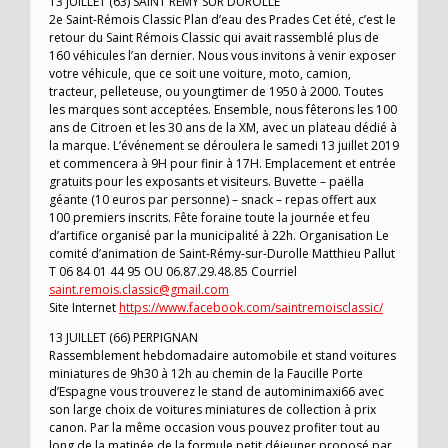
13 JUILLET (63) SAINT REMY SUR DUROLLE
2e Saint-Rémois Classic Plan d’eau des Prades Cet été, c’est le
retour du Saint Rémois Classic qui avait rassemblé plus de
160 véhicules l’an dernier. Nous vous invitons à venir exposer
votre véhicule, que ce soit une voiture, moto, camion,
tracteur, pelleteuse, ou youngtimer de 1950 à 2000. Toutes
les marques sont acceptées. Ensemble, nous fêterons les 100
ans de Citroen et les 30 ans de la XM, avec un plateau dédié à
la marque. L’événement se déroulera le samedi 13 juillet 2019
et commencera à 9H pour finir à 17H. Emplacement et entrée
gratuits pour les exposants et visiteurs. Buvette – paëlla
géante (10 euros par personne) – snack – repas offert aux
100 premiers inscrits. Fête foraine toute la journée et feu
d’artifice organisé par la municipalité à 22h. Organisation Le
comité d’animation de Saint-Rémy-sur-Durolle Matthieu Pallut
T 06 84 01 44 95 OU 06.87.29.48.85 Courriel
saint.remois.classic@gmail.com
Site Internet
https://www.facebook.com/saintremoisclassic/
13 JUILLET (66) PERPIGNAN
Rassemblement hebdomadaire automobile et stand voitures
miniatures de 9h30 à 12h au chemin de la Faucille Porte
d’Espagne vous trouverez le stand de autominimaxi66 avec
son large choix de voitures miniatures de collection à prix
canon. Par la même occasion vous pouvez profiter tout au
long de la matinée de la formule petit déjeuner proposé par