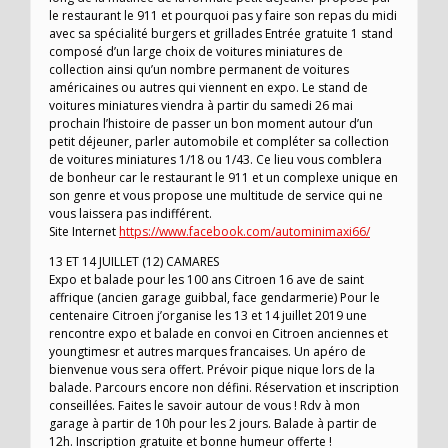
le restaurant le 911 et pourquoi pas y faire son repas du midi
avec sa spécialité burgers et grillades Entrée gratuite 1 stand
composé d’un large choix de voitures miniatures de
collection ainsi qu’un nombre permanent de voitures
américaines ou autres qui viennent en expo. Le stand de
voitures miniatures viendra à partir du samedi 26 mai
prochain l’histoire de passer un bon moment autour d’un
petit déjeuner, parler automobile et compléter sa collection
de voitures miniatures 1/18 ou 1/43. Ce lieu vous comblera
de bonheur car le restaurant le 911 et un complexe unique en
son genre et vous propose une multitude de service qui ne
vous laissera pas indifférent.
Site Internet
https://www.facebook.com/autominimaxi66/
13 ET 14 JUILLET (12) CAMARES
Expo et balade pour les 100 ans Citroen 16 ave de saint
affrique (ancien garage guibbal, face gendarmerie) Pour le
centenaire Citroen j’organise les 13 et 14 juillet 2019 une
rencontre expo et balade en convoi en Citroen anciennes et
youngtimesr et autres marques francaises. Un apéro de
bienvenue vous sera offert. Prévoir pique nique lors de la
balade. Parcours encore non défini. Réservation et inscription
conseillées. Faites le savoir autour de vous ! Rdv à mon
garage à partir de 10h pour les 2 jours. Balade à partir de
12h. Inscription gratuite et bonne humeur offerte !