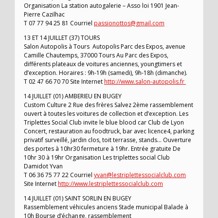
Organisation La station autogalerie – Asso loi 1901 Jean-
Pierre Cazilhac
T 07 77 94 25 81 Courriel
passionottos@gmail.com
13 ET 14 JUILLET (37) TOURS
Salon Autopolis à Tours Autopolis Parc des Expos, avenue
Camille Chautemps, 37000 Tours Au Parc des Expos,
différents plateaux de voitures anciennes, youngtimers et
d’exception. Horaires : 9h-19h (samedi), 9h-18h (dimanche).
T 02 47 66 70 70 Site Internet
http://www.salon-autopolis.fr
14 JUILLET (01) AMBERIEU EN BUGEY
Custom Culture 2 Rue des frères Salvez 2ème rassemblement
ouvert à toutes les voitures de collection et d’exception. Les
Triplettes Social Club invite le blue blood car Club de Lyon
Concert, restauration au foodtruck, bar avec licence4, parking
privatif surveillé, jardin clos, toit terrasse, stands… Ouverture
des portes à 10hr30 fermeture à 19hr. Entrée gratuite De
10hr 30 à 19hr Organisation Les triplettes social Club
Damidot Yvan
T 06 36 75 77 22 Courriel
yvan@lestriplettessocialclub.com
Site Internet
http://www.lestriplettessocialclub.com
14 JUILLET (01) SAINT SORLIN EN BUGEY
Rassemblement véhicules anciens Stade municipal Balade à
10h Bourse d’échange, rassemblement