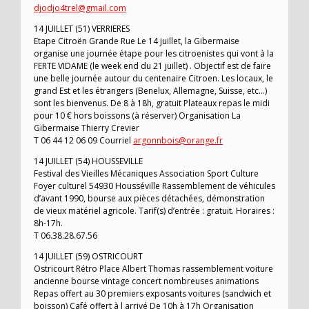
djodjo4trel@gmail.com
14 JUILLET (51) VERRIERES
Etape Citroën Grande Rue Le 14 juillet, la Gibermaise
organise une journée étape pour les citroenistes qui vont à la
FERTE VIDAME (le week end du 21 juillet) . Objectif est de faire
une belle journée autour du centenaire Citroen. Les locaux, le
grand Est et les étrangers (Benelux, Allemagne, Suisse, etc…)
sont les bienvenus. De 8 à 18h, gratuit Plateaux repas le midi
pour 10 € hors boissons (à réserver) Organisation La
Gibermaise Thierry Crevier
T 06 44 12 06 09 Courriel
argonnbois@orange.fr
14 JUILLET (54) HOUSSEVILLE
Festival des Vieilles Mécaniques Association Sport Culture
Foyer culturel 54930 Housséville Rassemblement de véhicules
d’avant 1990, bourse aux pièces détachées, démonstration
de vieux matériel agricole. Tarif(s) d’entrée : gratuit. Horaires :
8h-17h.
T 06.38.28.67.56
14 JUILLET (59) OSTRICOURT
Ostricourt Rétro Place Albert Thomas rassemblement voiture
ancienne bourse vintage concert nombreuses animations
Repas offert au 30 premiers exposants voitures (sandwich et
boisson) Café offert à l arrivé De 10h à 17h Organisation