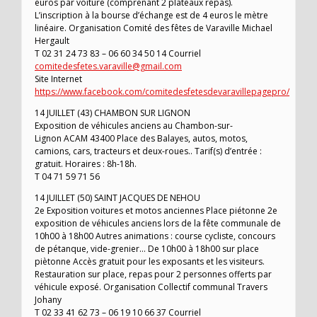
euros par voiture (comprenant 2 plateaux repas).
L’inscription à la bourse d’échange est de 4 euros le mètre
linéaire. Organisation Comité des fêtes de Varaville Michael
Hergault
T 02 31 24 73 83 – 06 60 34 50 14 Courriel
comitedesfetes.varaville@gmail.com
Site Internet
https://www.facebook.com/comitedesfetesdevaravillepagepro/
14 JUILLET (43) CHAMBON SUR LIGNON
Exposition de véhicules anciens au Chambon-sur-
Lignon ACAM 43400 Place des Balayes, autos, motos,
camions, cars, tracteurs et deux-roues.. Tarif(s) d’entrée :
gratuit. Horaires : 8h-18h.
T 04 71 59 71 56
14 JUILLET (50) SAINT JACQUES DE NEHOU
2e Exposition voitures et motos anciennes Place piétonne 2e
exposition de véhicules anciens lors de la fête communale de
10h00 à 18h00 Autres animations : course cycliste, concours
de pétanque, vide-grenier… De 10h00 à 18h00 sur place
piètonne Accès gratuit pour les exposants et les visiteurs.
Restauration sur place, repas pour 2 personnes offerts par
véhicule exposé. Organisation Collectif communal Travers
Johany
T 02 33 41 62 73 – 06 19 10 66 37 Courriel