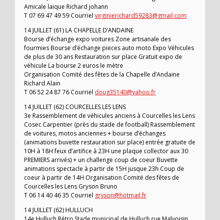
Amicale laique Richard johann
T 07 69 47 49 59 Courriel
virginierichard59283@gmail.com
14 JUILLET (61) LA CHAPELLE D’ANDAINE
Bourse d’échange expo voitures Zone artisanale des
fourmies Bourse d’échange pieces auto moto Expo Véhicules
de plus de 30 ans Restauration sur place Gratuit expo de
véhicule La bourse 2 euros le mètre
Organisation Comité des fêtes de la Chapelle d’Andaine
Richard Alain
T 06 52 24 87 76 Courriel
doug35140@yahoo.fr
14 JUILLET (62) COURCELLES LES LENS
3e Rassemblement de véhicules anciens à Courcelles les Lens
Cosec Carpentier (près du stade de football) Rassemblement
de voitures, motos anciennes + bourse d’échanges
(animations buvette restauration sur place) entrée gratuite de
10H à 18H feux d’artifice à 23H une plaque collector aux 30
PREMIERS arrivés) + un challenge coup de coeur Buvette
animations spectacle à partir de 15H jusque 23h Coup de
coeur à partir de 14H Organisation Comité des fêtes de
Courcelles les Lens Gryson Bruno
T 06 14 40 46 35 Courriel
gryson@hotmail.fr
14 JUILLET (62) HULLUCH
14e Hulluch Rétro Stade municipal de Hulluch rue Malvoisin