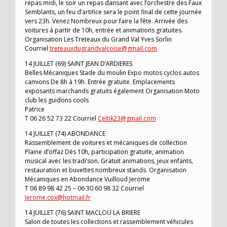
repas midi, le soir un repas dansant avec l’orchestre des Faux
Semblants, un feu d’artifice sera le point final de cette journée
vers 23h. Venez Nombreux pour faire la fête. Arrivée des
voitures à partir de 10h, entrée et animations gratuites.
Organisation Les Treteaux du Grand Val Yves Sorlin
Courriel
treteauxdugrandvalcoise@gmail.com
14 JUILLET (69) SAINT JEAN D’ARDIERES
Belles Mécaniques Stade du moulin Expo motos cyclos autos
camions De 8h à 19h. Entrée gratuite. Emplacements
exposants marchands gratuits également Organisation Moto
club les guidons cools
Patrice
T 06 26 52 73 22 Courriel
Celtik23@gmail.com
14 JUILLET (74) ABONDANCE
Rassemblement de voitures et mécaniques de collection
Plaine d’offaz Dès 10h, participation gratuite, animation
musical avec les tradi’son. Gratuit animations, jeux enfants,
restauration et buvettes nombreux stands. Organisation
Mécaniques en Abondance Vuilloud Jerome
T 06 89 98 42 25 – 06 30 60 98 32 Courriel
Jerome.cox@hotmail.fr
14 JUILLET (76) SAINT MACLOU LA BRIERE
Salon de toutes les collections et rassemblement véhicules