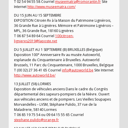
T 02 54 94 55 58 Courriel
museematra@romorantin.fr
Site
Internet
http://www.museematra.com/
DU 15 JUIN AU 15 SEPTEMBRE
EXPOSITION Citroën Rv à la Maison du Patrimoine Lignièrois,
36 Grande Rue à Lignières. Mémoire et Patrimoine Lignérois –
MPL, 36 Grande Rue, 18160 Lignières
T 06 87 54 89 64 Courriel
100citroen-
lignieres2019@laposte.net
DU 5 JUILLET AU 1 SEPTEMBRE (B) BRUXELLES (Belgique)
Exposition 100° Anniversaire Rv au musée Autoworld,
esplanade du Cinquantenaire à Bruxelles. Autoworld
Brussels, 11 Parc du Cinquantenaire, 1000 Bruxelles, Belgique
T (00 32) 27 36 41 65 Courriel
info@autoworld.be
Site Internet
http://www.autoworld.be/
13 JUILLET (58) LORMES
Exposition de véhicules anciens Dans le cadre du Congrès
départemental des sapeurs-pompiers de la Nièvre. Ouvert
aux véhicules anciens et de pompiers. Les Vieilles Soupapes
Morvandelles – LVSM, Stéphane Pulido, 37 rue de la
Maladrerie, 58140 Lormes
T 06 85 19 75 54 ou 09 64 15 55 65 Courriel
stephane.pulido@orange.fr