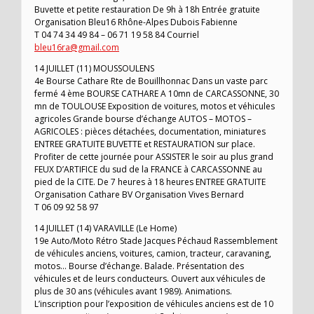
Buvette et petite restauration De 9h à 18h Entrée gratuite
Organisation Bleu16 Rhône-Alpes Dubois Fabienne
T 04 74 34 49 84 – 06 71 19 58 84 Courriel
bleu16ra@gmail.com
14 JUILLET (11) MOUSSOULENS
4e Bourse Cathare Rte de Bouillhonnac Dans un vaste parc
fermé 4 ème BOURSE CATHARE A 10mn de CARCASSONNE, 30
mn de TOULOUSE Exposition de voitures, motos et véhicules
agricoles Grande bourse d’échange AUTOS – MOTOS –
AGRICOLES : pièces détachées, documentation, miniatures
ENTREE GRATUITE BUVETTE et RESTAURATION sur place.
Profiter de cette journée pour ASSISTER le soir au plus grand
FEUX D’ARTIFICE du sud de la FRANCE à CARCASSONNE au
pied de la CITE. De 7 heures à 18 heures ENTREE GRATUITE
Organisation Cathare BV Organisation Vives Bernard
T 06 09 92 58 97
14 JUILLET (14) VARAVILLE (Le Home)
19e Auto/Moto Rétro Stade Jacques Péchaud Rassemblement
de véhicules anciens, voitures, camion, tracteur, caravaning,
motos… Bourse d’échange. Balade. Présentation des
véhicules et de leurs conducteurs. Ouvert aux véhicules de
plus de 30 ans (véhicules avant 1989). Animations.
L’inscription pour l’exposition de véhicules anciens est de 10