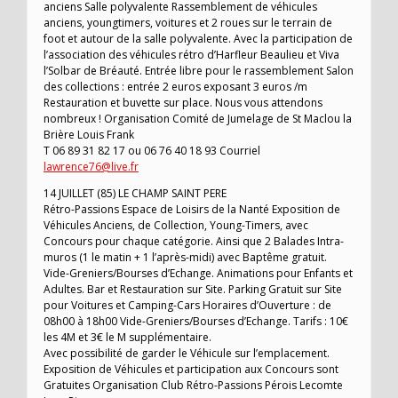
anciens Salle polyvalente Rassemblement de véhicules
anciens, youngtimers, voitures et 2 roues sur le terrain de
foot et autour de la salle polyvalente. Avec la participation de
l’association des véhicules rétro d’Harfleur Beaulieu et Viva
l’Solbar de Bréauté. Entrée libre pour le rassemblement Salon
des collections : entrée 2 euros exposant 3 euros /m
Restauration et buvette sur place. Nous vous attendons
nombreux ! Organisation Comité de Jumelage de St Maclou la
Brière Louis Frank
T 06 89 31 82 17 ou 06 76 40 18 93 Courriel
lawrence76@live.fr
14 JUILLET (85) LE CHAMP SAINT PERE
Rétro-Passions Espace de Loisirs de la Nanté Exposition de
Véhicules Anciens, de Collection, Young-Timers, avec
Concours pour chaque catégorie. Ainsi que 2 Balades Intra-
muros (1 le matin + 1 l’après-midi) avec Baptême gratuit.
Vide-Greniers/Bourses d’Echange. Animations pour Enfants et
Adultes. Bar et Restauration sur Site. Parking Gratuit sur Site
pour Voitures et Camping-Cars Horaires d’Ouverture : de
08h00 à 18h00 Vide-Greniers/Bourses d’Echange. Tarifs : 10€
les 4M et 3€ le M supplémentaire.
Avec possibilité de garder le Véhicule sur l’emplacement.
Exposition de Véhicules et participation aux Concours sont
Gratuites Organisation Club Rétro-Passions Pérois Lecomte