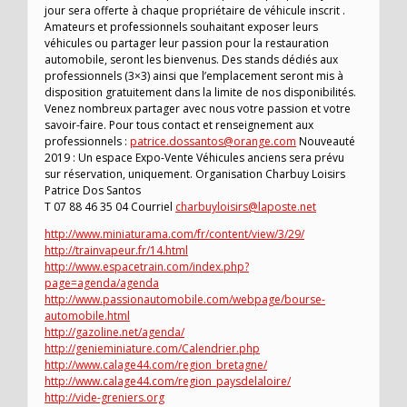
jour sera offerte à chaque propriétaire de véhicule inscrit .
Amateurs et professionnels souhaitant exposer leurs
véhicules ou partager leur passion pour la restauration
automobile, seront les bienvenus. Des stands dédiés aux
professionnels (3×3) ainsi que l’emplacement seront mis à
disposition gratuitement dans la limite de nos disponibilités.
Venez nombreux partager avec nous votre passion et votre
savoir-faire. Pour tous contact et renseignement aux
professionnels :
patrice.dossantos@orange.com
Nouveauté
2019 : Un espace Expo-Vente Véhicules anciens sera prévu
sur réservation, uniquement. Organisation Charbuy Loisirs
Patrice Dos Santos
T 07 88 46 35 04 Courriel
charbuyloisirs@laposte.net
http://www.miniaturama.com/fr/content/view/3/29/
http://trainvapeur.fr/14.html
http://www.espacetrain.com/index.php?
page=agenda/agenda
http://www.passionautomobile.com/webpage/bourse-
automobile.html
http://gazoline.net/agenda/
http://genieminiature.com/Calendrier.php
http://www.calage44.com/region_bretagne/
http://www.calage44.com/region_paysdelaloire/
http://vide-greniers.org