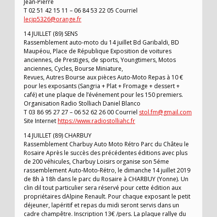
Jean-Pierre
T 02 51 42 15 11 – 06 84 53 22 05 Courriel
lecjp5326@orange.fr
14 JUILLET (89) SENS
Rassemblement auto-moto du 14 juillet Bd Garibaldi, BD
Maupéou, Place de République Exposition de voitures
anciennes, de Prestiges, de sports, Youngtimers, Motos
anciennes, Cycles, Bourse Miniature,
Revues, Autres Bourse aux pièces Auto-Moto Repas à 10 €
pour les exposants (Sangria + Plat + Fromage + dessert +
café) et une plaque de l’événement pour les 150 premiers.
Organisation Radio Stolliach Daniel Blanco
T 03 86 95 27 27 – 06 52 62 26 00 Courriel
stol.fm@gmail.com
Site Internet
https://www.radiostolliahc.fr
14 JUILLET (89) CHARBUY
Rassemblement Charbuy Auto Moto Rétro Parc du Châteu le
Rosaire Après le succès des précédentes éditions avec plus
de 200 véhicules, Charbuy Loisirs organise son 5éme
rassemblement Auto-Moto-Rétro, le dimanche 14 juillet 2019
de 8h à 18h dans le parc du Rosaire à CHARBUY (Yonne). Un
clin dil tout particulier sera réservé pour cette édition aux
propriétaires dAlpine Renault. Pour chaque exposant le petit
déjeuner, lapéritif et repas du midi seront servis dans un
cadre champêtre. Inscription 13€ /pers. La plaque rallye du