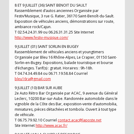
8 ET 9 JUILLET (36) SAINT BENOIT DU SAULT
Rassemblement d’autos anciennes Organisée par
Festiv’Musique, 3 rue G. Ratier, 36170 Saint-Benoît-du-Sault.
Exposition de véhicules anciens, démonstrations sur route,
ambiance rock/Cajun.
T 02.54.24.31.99 ou 06.26.31.31.25 Site Internet
http://www.festiv-musique.com/
9 JUILLET (01) SAINT SORLIN EN BUGEY
Rassemblement de véhicules anciens et youngtimers
Organisée par Bleu 16 Rhône-Alpes, Le Crapier, 01150 Saint-
Sorlin-en-Bugey. Expositions, balade touristique et bourse
d’échanges. Tarif(s) : gratuit. Horaires : 9h-18h.
T 04.74.34.49.84 ou 06.71.19.58.84 Courriel
bleu16ra@gmail.com
9 JUILLET (10) BAR SUR AUBE
2e Auto Rétro Bar Organisée par ACAC, 9 avenue du Général
Leclerc, 10200 Bar-sur-Aube. Randonnée automobile dans le
vignoble de la Côte des Bar, exposition-vente d’automobilia,
miniatures, pièces détachées et tombola. Ouvert à tout type
de véhicule.
T 06.75.79.92.10 Courriel
contact.acac@laposte.net
Site Internet
http://www.acac.fr/