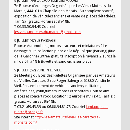
9 JUILLET (44) LA CHAPELLE DES MARAIS
7e Bourse d’échanges Organisée par Les Vieux Moteurs du
Marais, 44410 La Chapelle-des-Marais. Au complexe sportif,
exposition de véhicules anciens et vente de pièces détachées.
Tarif(s) : gratuit. Horaires : 8h-18h.
T 06.33.50.94.43 Courriel
les.vieux.moteurs.du.marais@gmail.com
9 JUILLET (47) LE PASSAGE
Bourse Automobiles, motos, tracteurs et miniatures à Le
Passage Multi collection place de la République (Parking) (Rue
de la Garonne) Entrée gratuite Inscription à l’avance 2 euros le
ml de 6 h à 18 h Buvette et sandwichs sur place
9 JUILLET (62) VENDIN LE VIEIL
2e Meeting du Bois des Failettes Organisée par Les Amateurs
de Vieilles Carettes, 2 rue Roger Salengro, 62880 Vendin-le-
Vieil. Rassemblement de véhicules anciens, militaires,
américaines, youngtimers, motos et scooters. Bourse aux
pièces et concert rock. Location : 2 euros le m/l (ext.). Tarif(s) :
gratuit. Horaires : 9h-18h.
T 03.21.69.43.39 ou 06.88.94.81.73 Courriel
lamiaux.jean-
pierre@orange.fr
Site Internet
http://les-amateursdevieilles-carettes.e-
monsite.com/