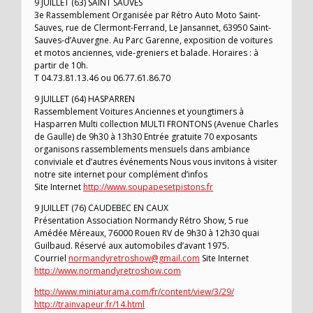
9 JUILLET (63) SAINT SAUVES
3e Rassemblement Organisée par Rétro Auto Moto Saint-
Sauves, rue de Clermont-Ferrand, Le Jansannet, 63950 Saint-
Sauves-d’Auvergne. Au Parc Garenne, exposition de voitures
et motos anciennes, vide-greniers et balade. Horaires : à
partir de 10h.
T 04.73.81.13.46 ou 06.77.61.86.70
9 JUILLET (64) HASPARREN
Rassemblement Voitures Anciennes et youngtimers à
Hasparren Multi collection MULTI FRONTONS (Avenue Charles
de Gaulle) de 9h30 à 13h30 Entrée gratuite 70 exposants
organisons rassemblements mensuels dans ambiance
conviviale et d’autres événements Nous vous invitons à visiter
notre site internet pour complément d’infos
Site Internet
http://www.soupapesetpistons.fr
9 JUILLET (76) CAUDEBEC EN CAUX
Présentation Association Normandy Rétro Show, 5 rue
Amédée Méreaux, 76000 Rouen RV de 9h30 à 12h30 quai
Guilbaud. Réservé aux automobiles d’avant 1975.
Courriel
normandyretroshow@gmail.com
Site Internet
http://www.normandyretroshow.com
http://www.miniaturama.com/fr/content/view/3/29/
http://trainvapeur.fr/14.html