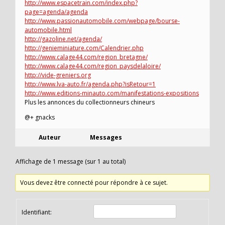
http://www.espacetrain.com/index.php?
page=agenda/agenda
http://www.passionautomobile.com/webpage/bourse-
automobile.html
http://gazoline.net/agenda/
http://genieminiature.com/Calendrier.php
http://www.calage44.com/region_bretagne/
http://www.calage44.com/region_paysdelaloire/
http://vide-greniers.org
http://www.lva-auto.fr/agenda.php?isRetour=1
http://www.editions-minauto.com/manifestations-expositions
Plus les annonces du collectionneurs chineurs
@+ gnacks
Auteur
Messages
Affichage de 1 message (sur 1 au total)
Vous devez être connecté pour répondre à ce sujet.
Identifiant: