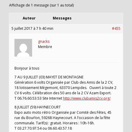
Affichage de 1 message (sur 1 au total)
Auteur
Messages
5 juillet 2017 à 7 h 40 min
#455
gnacks
Membre
Bonjour à tous
7 AU 9 JUILLET (03) MAYET DE MONTAGNE
Génération 6 volts Organisée par Club des Amis de la 2 CV,
18 lotissement Mégemont, 63370 Lempdes. Ouvert à toute 2
CV 6 volts. Célébration des 50 ans de la 2 CV Azam Export.
T 06.76.60.53.53 Site Internet
http://www.clubamis2cv.org/
8 JUILLET (59) HAYNECOURT
Expo auto moto rétro Organisée par Comité des Fêtes, 45
rue du Bourlon, 59268 Haynecourt. A l’occasion de la fête
communale. Tarif(s) : gratuit. Horaires : 10h-16h.
T 03.27.70.97.54 ou 06.60.43.57.18