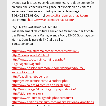
avenue Galilée, 92350 Le Plessis-Robinson. Balade costumée
en ancienne, concours d’élégance et exposition de voitures
anciennes. Deux repas offerts par véhicule engagé.
T 01.46.31.78.08 Courriel
contact@anciennesrenault.com
Site Internet
http://www.anciennesrenault.com/
25 JUIN (93) GOURNAY SUR MARNE
Rassemblement de voitures anciennes Organisée par Comité
des Fêtes, Parc de la Mairie, avenue Foch, 93460 Gournay-sur-
Marne. Dans le parc de l’Hôtel de Ville.
T 01.43.05.06.41
http://www.miniaturama.com/fr/content/view/3/29/
http://trainvapeur.fr/14.html
http://www.espacetrain.com/index.php?
page=agenda/agenda
http://www.passionautomobile.com/webpage/bourse-
automobile.html
http://gazoline.net/agenda/
http://genieminiature.com/Calendrier.php
http://www.calage44.com/region_bretagne/
http://www.calage44.com/region_paysdelaloire/
http://vide-greniers.org
http://www.lva-auto.fr/agenda.php?isRetour=1
http://www.editions-minauto.com/manifestations-expositions