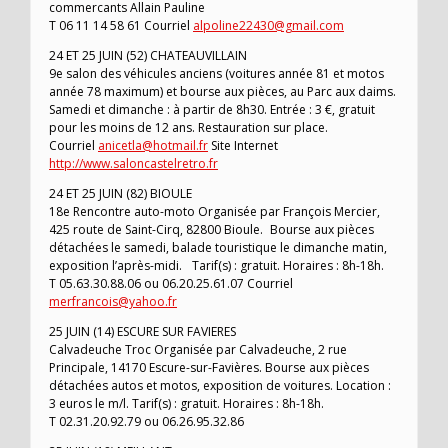
commercants Allain Pauline
T 06 11 14 58 61 Courriel
alpoline22430@gmail.com
24 ET 25 JUIN (52) CHATEAUVILLAIN
9e salon des véhicules anciens (voitures année 81 et motos
année 78 maximum) et bourse aux pièces, au Parc aux daims.
Samedi et dimanche : à partir de 8h30. Entrée : 3 €, gratuit
pour les moins de 12 ans. Restauration sur place.
Courriel
anicetla@hotmail.fr
Site Internet
http://www.saloncastelretro.fr
24 ET 25 JUIN (82) BIOULE
18e Rencontre auto-moto Organisée par François Mercier,
425 route de Saint-Cirq, 82800 Bioule. Bourse aux pièces
détachées le samedi, balade touristique le dimanche matin,
exposition l’après-midi. Tarif(s) : gratuit. Horaires : 8h-18h.
T 05.63.30.88.06 ou 06.20.25.61.07 Courriel
merfrancois@yahoo.fr
25 JUIN (14) ESCURE SUR FAVIERES
Calvadeuche Troc Organisée par Calvadeuche, 2 rue
Principale, 14170 Escure-sur-Favières. Bourse aux pièces
détachées autos et motos, exposition de voitures. Location :
3 euros le m/l. Tarif(s) : gratuit. Horaires : 8h-18h.
T 02.31.20.92.79 ou 06.26.95.32.86