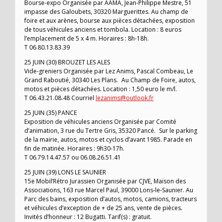
Bourse-expo Organisée par AAMA, Jean-Philippe Mestre, 51
impasse des Galoubets, 30320 Marguerittes. Au champ de
foire et aux arènes, bourse aux pièces détachées, exposition
de tous véhicules anciens et tombola. Location : 8 euros
l’emplacement de 5 x 4 m. Horaires : 8h-18h.
T 06.80.13.83.39
25 JUIN (30) BROUZET LES ALES
Vide-greniers Organisée par Lez Anims, Pascal Combeau, Le
Grand Raboutié, 30340 Les Plans. Au Champ de Foire, autos,
motos et pièces détachées. Location : 1,50 euro le m/l.
T 06.43.21.08.48 Courriel
lezanims@outlook.fr
25 JUIN (35) PANCE
Exposition de véhicules anciens Organisée par Comité
d’animation, 3 rue du Tertre Gris, 35320 Pancé. Sur le parking
de la mairie, autos, motos et cyclos d’avant 1985. Parade en
fin de matinée. Horaires : 9h30-17h.
T 06.79.14.47.57 ou 06.08.26.51.41
25 JUIN (39) LONS LE SAUNIER
15e Mobil’Rétro Jurassien Organisée par CJVE, Maison des
Associations, 163 rue Marcel Paul, 39000 Lons-le-Saunier. Au
Parc des bains, exposition d’autos, motos, camions, tracteurs
et véhicules d’exception de + de 25 ans, vente de pièces.
Invités d’honneur : 12 Bugatti. Tarif(s) : gratuit.