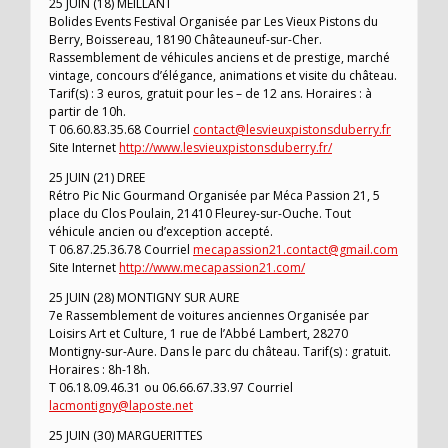
25 JUIN (18) MEILLANT
Bolides Events Festival Organisée par Les Vieux Pistons du
Berry, Boissereau, 18190 Châteauneuf-sur-Cher.
Rassemblement de véhicules anciens et de prestige, marché
vintage, concours d’élégance, animations et visite du château.
Tarif(s) : 3 euros, gratuit pour les – de 12 ans. Horaires : à
partir de 10h.
T 06.60.83.35.68 Courriel
contact@lesvieuxpistonsduberry.fr
Site Internet
http://www.lesvieuxpistonsduberry.fr/
25 JUIN (21) DREE
Rétro Pic Nic Gourmand Organisée par Méca Passion 21, 5
place du Clos Poulain, 21410 Fleurey-sur-Ouche. Tout
véhicule ancien ou d’exception accepté.
T 06.87.25.36.78 Courriel
mecapassion21.contact@gmail.com
Site Internet
http://www.mecapassion21.com/
25 JUIN (28) MONTIGNY SUR AURE
7e Rassemblement de voitures anciennes Organisée par
Loisirs Art et Culture, 1 rue de l’Abbé Lambert, 28270
Montigny-sur-Aure. Dans le parc du château. Tarif(s) : gratuit.
Horaires : 8h-18h.
T 06.18.09.46.31 ou 06.66.67.33.97 Courriel
lacmontigny@laposte.net
25 JUIN (30) MARGUERITTES