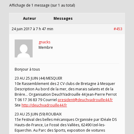
Affichage de 1 message (sur 1 au total)
Auteur
Messages
24 juin 2017 à 7 h 47 min
#453
gnacks
Membre
Bonjour à tous
23 AU 25 JUIN (44) MESQUER
10e Rassemblement des 2 CV clubs de Bretagne à Mesquer
Description Au bord de la mer, des marais salants et de la
Brière… Organisation Deuch’Vadrouille 44 Jean-Pierre Perrot
T 06 17 36 83 79 Courriel
president@deuchvadrouille44.fr
Site
http://deuchvadrouille44.fr
23 AU 25 JUIN (59) ROUBAIX
15e Festival des belles mécaniques Organisée par IDéale DS
Hauts-de-France, Le Fossé des Vallées, 62490 Izel-les-
Equerchin. Au Parc des Sports, exposition de voitures