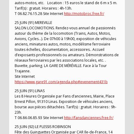
autos-motos, etc. Location : 15 euros le stand de 6 m x 5 m.
Tarif(s) : gratuit. Horaires : 4h-13h.
T 06.82.76.15.28 Site Internet
http://motobroc.free.fr/
25 JUIN (91) MEREVILLE
SALON LOCOMOTIONS. Rendez-vous annuel de passionnés
autour du thème de la locomotion (Trains, Autos, Motos,
Avions, Cycles…). De 07h00 à 19h00, exposition de véhicules
anciens, miniatures autos, motos, modélisme ferroviaire
toutes échelles, documentation, accessoires.. Accueil
d’exposants professionnels ou amateurs. Démonstrations de
réseaux ferroviaires par les associations locales, etc. .
Buvette, parking. LA GARE DE MÉRÉVILLE. Face à la Tour
Trajanne.
Site Internet
https://www.gare91.com/agenda.php#evenement431b
25 JUIN (91) LINAS
Les 8 Heures Organisée par Fans d’anciennes, Mairie, Place
Ernest Pillon, 91310 Linas. Exposition de véhicules anciens,
bourse aux pièces détachées. Tarif(s) : gratuit. Horaires : 9h-
23h.
T 06.86.06.85.93 Site Internet
http://fansdanciennes.free.fr/
25 JUIN (92) LE PLESSIS ROBINSON
Fête des Guinguettes Organisée par CAR Ile-de-France, 14