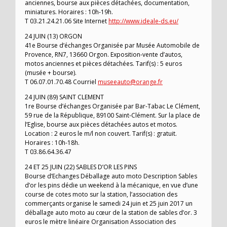
anciennes, bourse aux pièces détachées, documentation,
miniatures. Horaires : 10h-19h.
T 03.21.24.21.06 Site Internet
http://www.ideale-ds.eu/
24 JUIN (13) ORGON
41e Bourse d’échanges Organisée par Musée Automobile de
Provence, RN7, 13660 Orgon. Exposition-vente d’autos,
motos anciennes et pièces détachées. Tarif(s) : 5 euros
(musée + bourse).
T 06.07.01.70.48 Courriel
museeauto@orange.fr
24 JUIN (89) SAINT CLEMENT
1re Bourse d’échanges Organisée par Bar-Tabac Le Clément,
59 rue de la République, 89100 Saint-Clément. Sur la place de
l’Eglise, bourse aux pièces détachées autos et motos.
Location : 2 euros le m/l non couvert. Tarif(s) : gratuit.
Horaires : 10h-18h.
T 03.86.64.36.47
24 ET 25 JUIN (22) SABLES D’OR LES PINS
Bourse d’Echanges Déballage auto moto Description Sables
d’or les pins dédie un weekend à la mécanique, en vue d’une
course de cotes moto sur la station, l’association des
commerçants organise le samedi 24 juin et 25 juin 2017 un
déballage auto moto au cœur de la station de sables d’or. 3
euros le mètre linéaire Organisation Association des