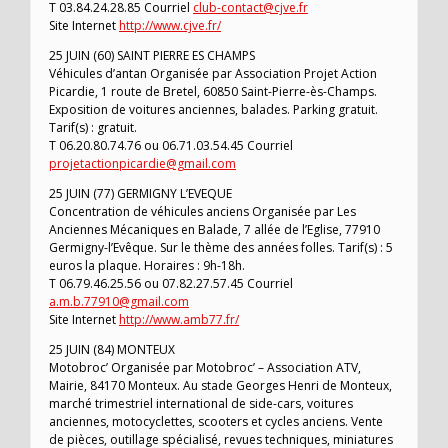
T 03.84.24.28.85 Courriel
club-contact@cjve.fr
Site Internet
http://www.cjve.fr/
25 JUIN (60) SAINT PIERRE ES CHAMPS
Véhicules d’antan Organisée par Association Projet Action
Picardie, 1 route de Bretel, 60850 Saint-Pierre-ès-Champs.
Exposition de voitures anciennes, balades. Parking gratuit.
Tarif(s) : gratuit.
T 06.20.80.74.76 ou 06.71.03.54.45 Courriel
projetactionpicardie@gmail.com
25 JUIN (77) GERMIGNY L’EVEQUE
Concentration de véhicules anciens Organisée par Les
Anciennes Mécaniques en Balade, 7 allée de l’Eglise, 77910
Germigny-l’Evêque. Sur le thème des années folles. Tarif(s) : 5
euros la plaque. Horaires : 9h-18h.
T 06.79.46.25.56 ou 07.82.27.57.45 Courriel
a.m.b.77910@gmail.com
Site Internet
http://www.amb77.fr/
25 JUIN (84) MONTEUX
Motobroc’ Organisée par Motobroc’ – Association ATV,
Mairie, 84170 Monteux. Au stade Georges Henri de Monteux,
marché trimestriel international de side-cars, voitures
anciennes, motocyclettes, scooters et cycles anciens. Vente
de pièces, outillage spécialisé, revues techniques, miniatures