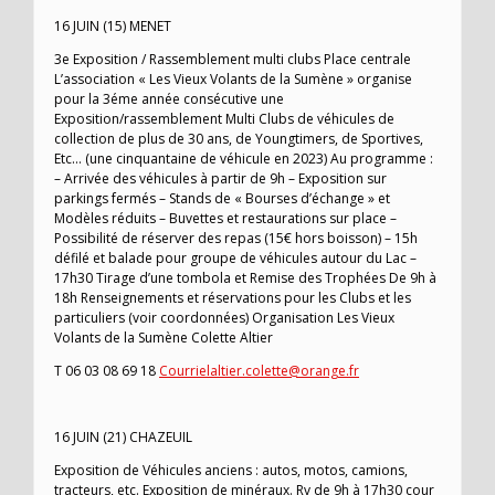
16 JUIN (15) MENET
3e Exposition / Rassemblement multi clubs Place centrale
L’association « Les Vieux Volants de la Sumène » organise
pour la 3éme année consécutive une
Exposition/rassemblement Multi Clubs de véhicules de
collection de plus de 30 ans, de Youngtimers, de Sportives,
Etc… (une cinquantaine de véhicule en 2023) Au programme :
– Arrivée des véhicules à partir de 9h – Exposition sur
parkings fermés – Stands de « Bourses d’échange » et
Modèles réduits – Buvettes et restaurations sur place –
Possibilité de réserver des repas (15€ hors boisson) – 15h
défilé et balade pour groupe de véhicules autour du Lac –
17h30 Tirage d’une tombola et Remise des Trophées De 9h à
18h Renseignements et réservations pour les Clubs et les
particuliers (voir coordonnées) Organisation Les Vieux
Volants de la Sumène Colette Altier
T 06 03 08 69 18
Courrielaltier.colette@orange.fr
16 JUIN (21) CHAZEUIL
Exposition de Véhicules anciens : autos, motos, camions,
tracteurs, etc. Exposition de minéraux. Rv de 9h à 17h30 cour