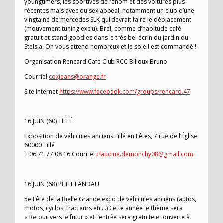
youngtimers, les sportives de renom et des voitures plus
récentes mais avec du sex appeal, notamment un club d’une
vingtaine de mercedes SLK qui devrait faire le déplacement
(mouvement tuning exclu). Bref, comme d’habitude café
gratuit et stand goodies dans le très bel écrin du jardin du
Stelsia. On vous attend nombreux et le soleil est commandé !
Organisation Rencard Café Club RCC Billoux Bruno
Courriel
coxjeans@orange.fr
Site Internet
https://www.facebook.com/groups/rencard.47
16 JUIN (60) TILLÉ
Exposition de véhicules anciens Tillé en Fêtes, 7 rue de l’Église,
60000 Tillé
T 06 71 77 08 16 Courriel
claudine.demonchy08@gmail.com
16 JUIN (68) PETIT LANDAU
5e Fête de la Bielle Grande expo de véhicules anciens (autos,
motos, cyclos, tracteurs etc…) Cette année le thème sera
« Retour vers le futur » et l’entrée sera gratuite et ouverte à