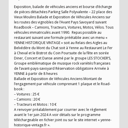
Exposition, balade de véhicules anciens et bourse d’échange
de pièces détachées Parking Salle Polyvalente – 22 place des
Vieux Moulins Balade et Exposition de Véhicules Anciens sur
les routes des vignobles de l’Avant Pays Savoyard suivant
Roadbook – Camions, Tracteurs, Voitures, Motos, Vélos. Tous
véhicules immatriculés avant 1990. Repas possible au
restaurant suivant une formule préétablie avec un menu «
YENNE HISTORIQUE VINTAGE » soit au Relais des Aigles au
Belvédère du Mont du Chat soit à Yenne au Restaurant Le Fer
à Cheval et le Bistrot du Coin Poursuite de la fête en soirée
Diner, Concert et Danse animé par le groupe LES STOCKER’S,
Groupe emblématique de musique rock variétés françaises
de l’avant-pays-savoyard Réservation obligatoire Arrivée à
YENNE à partir de 8 heures
Ballade et Exposition de Véhicules Anciens Montant de
l’engagement par véhicule comprenant 1 plaque et le Road-
book :
– Voitures : 25 €
– Camions : 20 €
– Tracteurs et Motos : 10 €
A renvoyer préalablement par courrier avec le règlement
avant le 1er juin 2024 A voir détails sur le programme
téléchargeable en fichier joint ou sur le site internet « yenne-
historique-vintage.fr ».