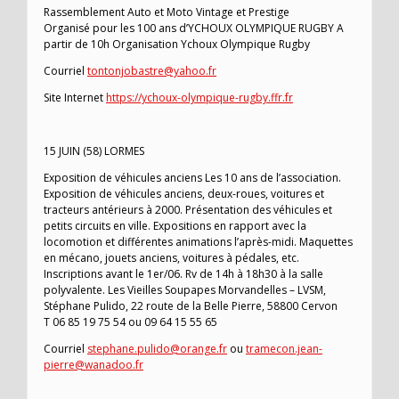
Rassemblement Auto et Moto Vintage et Prestige
Organisé pour les 100 ans d’YCHOUX OLYMPIQUE RUGBY A
partir de 10h Organisation Ychoux Olympique Rugby
Courriel
tontonjobastre@yahoo.fr
Site Internet
https://ychoux-olympique-rugby.ffr.fr
15 JUIN (58) LORMES
Exposition de véhicules anciens Les 10 ans de l’association.
Exposition de véhicules anciens, deux-roues, voitures et
tracteurs antérieurs à 2000. Présentation des véhicules et
petits circuits en ville. Expositions en rapport avec la
locomotion et différentes animations l’après-midi. Maquettes
en mécano, jouets anciens, voitures à pédales, etc.
Inscriptions avant le 1er/06. Rv de 14h à 18h30 à la salle
polyvalente. Les Vieilles Soupapes Morvandelles – LVSM,
Stéphane Pulido, 22 route de la Belle Pierre, 58800 Cervon
T 06 85 19 75 54 ou 09 64 15 55 65
Courriel
stephane.pulido@orange.fr
ou
tramecon.jean-
pierre@wanadoo.fr