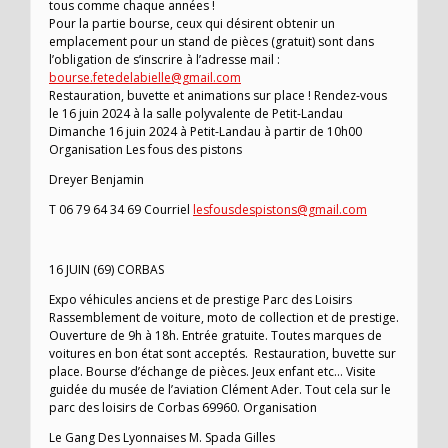
tous comme chaque années !
Pour la partie bourse, ceux qui désirent obtenir un
emplacement pour un stand de pièces (gratuit) sont dans
l’obligation de s’inscrire à l’adresse mail :
bourse.fetedelabielle@gmail.com
Restauration, buvette et animations sur place ! Rendez-vous
le 16 juin 2024 à la salle polyvalente de Petit-Landau
Dimanche 16 juin 2024 à Petit-Landau à partir de 10h00
Organisation Les fous des pistons
Dreyer Benjamin
T 06 79 64 34 69 Courriel
lesfousdespistons@gmail.com
16 JUIN (69) CORBAS
Expo véhicules anciens et de prestige Parc des Loisirs
Rassemblement de voiture, moto de collection et de prestige.
Ouverture de 9h à 18h. Entrée gratuite. Toutes marques de
voitures en bon état sont acceptés. Restauration, buvette sur
place. Bourse d’échange de pièces. Jeux enfant etc… Visite
guidée du musée de l’aviation Clément Ader. Tout cela sur le
parc des loisirs de Corbas 69960. Organisation
Le Gang Des Lyonnaises M. Spada Gilles