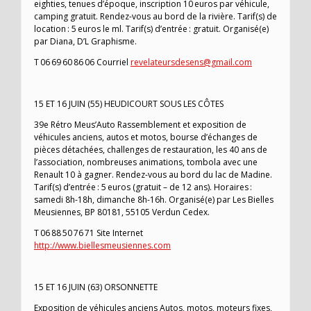
eighties, tenues d’époque, inscription 10 euros par véhicule,
camping gratuit. Rendez-vous au bord de la rivière. Tarif(s) de
location : 5 euros le ml. Tarif(s) d’entrée : gratuit. Organisé(e)
par Diana, D’L Graphisme.
T 06 69 60 86 06 Courriel
revelateursdesens@gmail.com
15 ET 16 JUIN (55) HEUDICOURT SOUS LES CÔTES
39e Rétro Meus’Auto Rassemblement et exposition de
véhicules anciens, autos et motos, bourse d’échanges de
pièces détachées, challenges de restauration, les 40 ans de
l’association, nombreuses animations, tombola avec une
Renault 10 à gagner. Rendez-vous au bord du lac de Madine.
Tarif(s) d’entrée : 5 euros (gratuit – de 12 ans). Horaires :
samedi 8h-18h, dimanche 8h-16h. Organisé(e) par Les Bielles
Meusiennes, BP 80181, 55105 Verdun Cedex.
T 06 88 50 76 71 Site Internet
http://www.biellesmeusiennes.com
15 ET 16 JUIN (63) ORSONNETTE
Exposition de véhicules anciens Autos, motos, moteurs fixes,