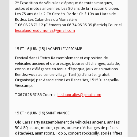
2° Exposition de véhicules d’époque de toutes marques,
autos et motos anciennes. Les 80 ans de la Traction Citroën.
Les 75 ans de la 2 CV Citroën. Rv de 10h à 19h au Haras de
Rodez. Les Calandres du Monastère
T 06 08 28 71 12 (Clément) ou 06 74 96 35 39 (Patrick) Courriel
lescalandresdumonas@gmail.com
15 ET 16 JUIN (15) LACAPELLE VIESCAMP
Festival dans L’Rétro Rassemblement et exposition de
véhicules anciens et de prestige, bourse d’échanges, balade,
concours d’élégance en tenue d’époque, jeux et animations.
Rendez-vous au centre-village. Tarif(s) d’entrée : gratuit.
Organisé(e) par Association Les Bancal’iès, 15150 Lacapelle-
Viescamp.
T 06 76 28 67 86 Courriel
les.bancalies@gmail.com
15 ET 16 JUIN (19) SAINT VIANCE
Old Cars Party Rassemblement de véhicules anciens, années
50 à 80, autos, motos, cyclos, bourse d’échanges de pièces
détachées, animations, Top 5, concert rockabilly, soirée fifties