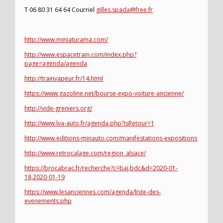
T 06 80 31 64 64 Courriel
gilles.spada@free.fr
http://www.miniaturama.com/
http://www.espacetrain.com/index.php?
page=agenda/agenda
http://trainvapeur.fr/14.html
https://www.gazoline.net/bourse-expo-voiture-ancienne/
http://vide-greniers.org/
http://www.lva-auto.fr/agenda.php?isRetour=1
http://www.editions-minauto.com/manifestations-expositions
http://www.retrocalage.com/region_alsace/
https://brocabrac.fr/recherche?c=baj,bdc&d=2020-01-
18,2020-01-19
https://www.lesanciennes.com/agenda/liste-des-
evenements.php