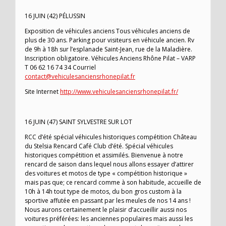
16 JUIN (42) PÉLUSSIN
Exposition de véhicules anciens Tous véhicules anciens de
plus de 30 ans. Parking pour visiteurs en véhicule ancien. Rv
de 9h à 18h sur l’esplanade Saint-Jean, rue de la Maladière.
Inscription obligatoire. Véhicules Anciens Rhône Pilat – VARP
T 06 62 16 74 34 Courriel
contact@vehiculesanciensrhonepilat.fr
Site Internet
http://www.vehiculesanciensrhonepilat.fr/
16 JUIN (47) SAINT SYLVESTRE SUR LOT
RCC d’été spécial véhicules historiques compétition Château
du Stelsia Rencard Café Club d’été. Spécial véhicules
historiques compétition et assimilés. Bienvenue à notre
rencard de saison dans lequel nous allons essayer d’attirer
des voitures et motos de type « compétition historique »
mais pas que; ce rencard comme à son habitude, accueille de
10h à 14h tout type de motos, du bon gros custom à la
sportive affutée en passant par les meules de nos 14 ans !
Nous aurons certainement le plaisir d’accueillir aussi nos
voitures préférées: les anciennes populaires mais aussi les