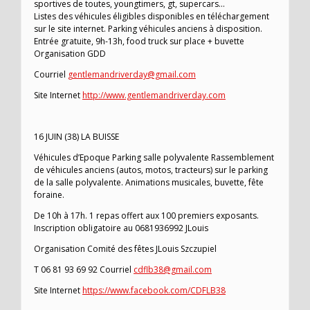
sportives de toutes, youngtimers, gt, supercars…
Listes des véhicules éligibles disponibles en téléchargement
sur le site internet. Parking véhicules anciens à disposition.
Entrée gratuite, 9h-13h, food truck sur place + buvette
Organisation GDD
Courriel
gentlemandriverday@gmail.com
Site Internet
http://www.gentlemandriverday.com
16 JUIN (38) LA BUISSE
Véhicules d’Epoque Parking salle polyvalente Rassemblement
de véhicules anciens (autos, motos, tracteurs) sur le parking
de la salle polyvalente. Animations musicales, buvette, fête
foraine.
De 10h à 17h. 1 repas offert aux 100 premiers exposants.
Inscription obligatoire au 0681936992 JLouis
Organisation Comité des fêtes JLouis Szczupiel
T 06 81 93 69 92 Courriel
cdflb38@gmail.com
Site Internet
https://www.facebook.com/CDFLB38