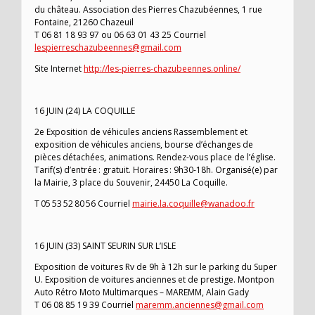
du château. Association des Pierres Chazubéennes, 1 rue
Fontaine, 21260 Chazeuil
T 06 81 18 93 97 ou 06 63 01 43 25 Courriel
lespierreschazubeennes@gmail.com
Site Internet
http://les-pierres-chazubeennes.online/
16 JUIN (24) LA COQUILLE
2e Exposition de véhicules anciens Rassemblement et
exposition de véhicules anciens, bourse d’échanges de
pièces détachées, animations. Rendez-vous place de l’église.
Tarif(s) d’entrée : gratuit. Horaires : 9h30-18h. Organisé(e) par
la Mairie, 3 place du Souvenir, 24450 La Coquille.
T 05 53 52 80 56 Courriel
mairie.la.coquille@wanadoo.fr
16 JUIN (33) SAINT SEURIN SUR L’ISLE
Exposition de voitures Rv de 9h à 12h sur le parking du Super
U. Exposition de voitures anciennes et de prestige. Montpon
Auto Rétro Moto Multimarques – MAREMM, Alain Gady
T 06 08 85 19 39 Courriel
maremm.anciennes@gmail.com