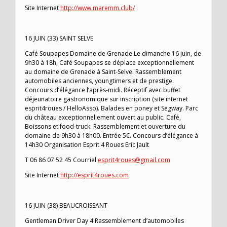
Site Internet
http://www.maremm.club/
16 JUIN (33) SAINT SELVE
Café Soupapes Domaine de Grenade Le dimanche 16 juin, de
9h30 à 18h, Café Soupapes se déplace exceptionnellement
au domaine de Grenade à Saint-Selve. Rassemblement
automobiles anciennes, youngtimers et de prestige.
Concours d’élégance l’après-midi. Réceptif avec buffet
déjeunatoire gastronomique sur inscription (site internet
esprit4roues / HelloAsso). Balades en poney et Segway. Parc
du château exceptionnellement ouvert au public. Café,
Boissons et food-truck. Rassemblement et ouverture du
domaine de 9h30 à 18h00. Entrée 5€. Concours d’élégance à
14h30 Organisation Esprit 4 Roues Eric Jault
T 06 86 07 52 45 Courriel
esprit4roues@gmail.com
Site Internet
http://esprit4roues.com
16 JUIN (38) BEAUCROISSANT
Gentleman Driver Day 4 Rassemblement d’automobiles