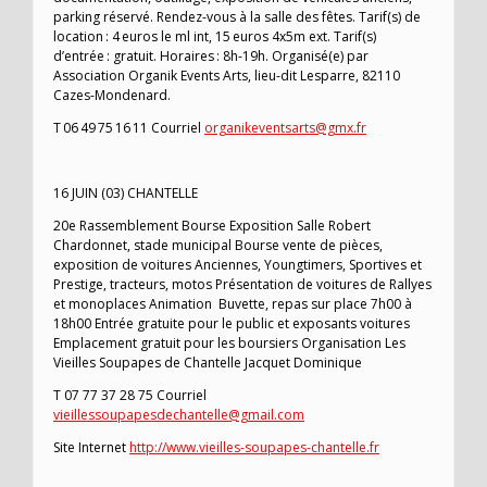
parking réservé. Rendez-vous à la salle des fêtes. Tarif(s) de
location : 4 euros le ml int, 15 euros 4x5m ext. Tarif(s)
d’entrée : gratuit. Horaires : 8h-19h. Organisé(e) par
Association Organik Events Arts, lieu-dit Lesparre, 82110
Cazes-Mondenard.
T 06 49 75 16 11 Courriel
organikeventsarts@gmx.fr
16 JUIN (03) CHANTELLE
20e Rassemblement Bourse Exposition Salle Robert
Chardonnet, stade municipal Bourse vente de pièces,
exposition de voitures Anciennes, Youngtimers, Sportives et
Prestige, tracteurs, motos Présentation de voitures de Rallyes
et monoplaces Animation Buvette, repas sur place 7h00 à
18h00 Entrée gratuite pour le public et exposants voitures
Emplacement gratuit pour les boursiers Organisation Les
Vieilles Soupapes de Chantelle Jacquet Dominique
T 07 77 37 28 75 Courriel
vieillessoupapesdechantelle@gmail.com
Site Internet
http://www.vieilles-soupapes-chantelle.fr