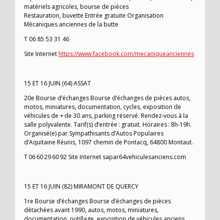
matériels agricoles, bourse de pièces
Restauration, buvette Entrée gratuite Organisation
Mécaniques anciennes de la butte
T 06 85 53 31 46
Site Internet
https://www.facebook.com/mecaniqueanciennes
15 ET 16 JUIN (64) ASSAT
20e Bourse d’échanges Bourse d’échanges de pièces autos,
motos, miniatures, documentation, cycles, exposition de
véhicules de + de 30 ans, parking réservé. Rendez-vous à la
salle polyvalente. Tarif(s) d’entrée : gratuit. Horaires : 8h-19h.
Organisé(e) par Sympathisants d’Autos Populaires
d’Aquitaine Réunis, 1097 chemin de Pontacq, 64800 Montaut.
T 06 60 29 60 92 Site Internet sapar64vehiculesanciens.com
15 ET 16 JUIN (82) MIRAMONT DE QUERCY
1re Bourse d’échanges Bourse d’échanges de pièces
détachées avant 1990, autos, motos, miniatures,
documentation, outillage, exposition de véhicules anciens,