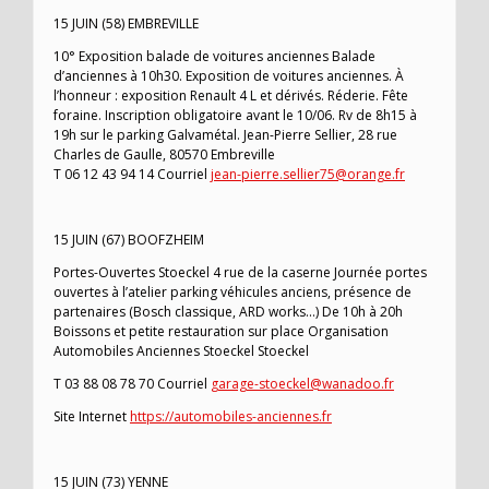
15 JUIN (58) EMBREVILLE
10° Exposition balade de voitures anciennes Balade
d’anciennes à 10h30. Exposition de voitures anciennes. À
l’honneur : exposition Renault 4 L et dérivés. Réderie. Fête
foraine. Inscription obligatoire avant le 10/06. Rv de 8h15 à
19h sur le parking Galvamétal. Jean-Pierre Sellier, 28 rue
Charles de Gaulle, 80570 Embreville
T 06 12 43 94 14 Courriel
jean-pierre.sellier75@orange.fr
15 JUIN (67) BOOFZHEIM
Portes-Ouvertes Stoeckel 4 rue de la caserne Journée portes
ouvertes à l’atelier parking véhicules anciens, présence de
partenaires (Bosch classique, ARD works…) De 10h à 20h
Boissons et petite restauration sur place Organisation
Automobiles Anciennes Stoeckel Stoeckel
T 03 88 08 78 70 Courriel
garage-stoeckel@wanadoo.fr
Site Internet
https://automobiles-anciennes.fr
15 JUIN (73) YENNE