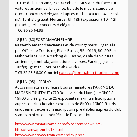
10 rue de la Fontaine, 77390 Yèbles. Au stade du foyer rural,
voitures anciennes, brocante, balade le matin, stands de
clubs. Concours d’élégance l’après-midi. Location : 4 euros le
m/l. Tarif(s) : gratuit. Horaires : 9h-18h (exposition), 10h-12h
(balade), 15h (concours d’élégance).
T 06.86.86.64.93
18 JUIN (80) FORT MAHON PLAGE
Rassemblement d’anciennes et de youngtimers Organisée
par Office de Tourisme, Place Baillet, BP 40119, 80120 Fort-
Mahon-Plage. Sur le parking du Casino, défilé de voitures
anciennes, tombola, animations diverses. Parking gratuit.
Tarif(s) : gratuit. Horaires : 8h30-17h30.
T 03.22.23.36.00 Courriel
contact@fortmahon-tourisme.com
18 JUIN (95) HERBLAY
Autos miniatures et fleurs Bourse miniatures PARKING DU
MAGASIN TRUFFAUT (270 Boulevard du Havre) de 9h00 A
19h00 Entrée gratuite 25 exposants maximum Inscriptions
auprès du club horaire exposants de 8h00 a 19h00 Stands
uniquement extérieurs inscriptions préalables auprès du club
stands mini prix au bénéfice de l’association
http://www.miniaturama.com/fr/content/view/3/29/
http://trainvapeur.fr/14.html
http://www.espacetrain.com/index.php?