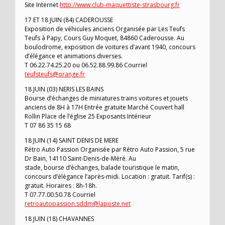
Site Internet
http://www.club-maquettiste-strasbourg.fr
17 ET 18 JUIN (84) CADEROUSSE
Exposition de véhicules anciens Organisée par Les Teufs
Teufs à Papy, Cours Guy Moquet, 84860 Caderousse. Au
boulodrome, exposition de voitures d’avant 1940, concours
d’élégance et animations diverses.
T 06.22.74.25.20 ou 06.52.88.99.86 Courriel
teufsteufs@orange.fr
18 JUIN (03) NERIS LES BAINS
Bourse d’échanges de miniatures trains voitures et jouets
anciens de 8H à 17H Entrée gratuite Marché Couvert hall
Rollin Place de l’église 25 Exposants Intérieur
T 07 86 35 15 68
18 JUIN (14) SAINT DENIS DE MERE
Rétro Auto Passion Organisée par Rétro Auto Passion, 5 rue
Dr Bain, 14110 Saint-Denis-de-Méré. Au
stade, bourse d’échanges, balade touristique le matin,
concours d’élégance l’après-midi. Location : gratuit. Tarif(s) :
gratuit. Horaires : 8h-18h.
T 07.77.00.50.78 Courriel
retroautopassion.sddm@laposte.net
18 JUIN (18) CHAVANNES