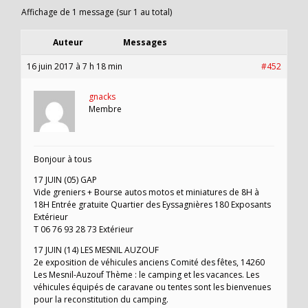
Affichage de 1 message (sur 1 au total)
Auteur
Messages
16 juin 2017 à 7 h 18 min
#452
gnacks
Membre
Bonjour à tous
17 JUIN (05) GAP
Vide greniers + Bourse autos motos et miniatures de 8H à
18H Entrée gratuite Quartier des Eyssagnières 180 Exposants
Extérieur
T 06 76 93 28 73 Extérieur
17 JUIN (14) LES MESNIL AUZOUF
2e exposition de véhicules anciens Comité des fêtes, 14260
Les Mesnil-Auzouf Thème : le camping et les vacances. Les
véhicules équipés de caravane ou tentes sont les bienvenues
pour la reconstitution du camping.