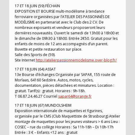
17 ET 18 JUIN (59) FÉCHAIN
EXPOSITION ET BOURSE multi-modélisme à tendance
ferroviaire organisées par l’ATELIER DES PASSIONNÉS DE
MODÉLISME en partenariat avec le Club des 2 CV. De
nombreux exposants et vendeurs proposeront leurs
dernières nouveautés. Ouvert le samedi de 13h00 à 18h00 et
le dimanche de 09h30 à 18h00. Entrée 2€50. Gratuit pour les
enfants de moins de 12 ans accompagnés d’un parent.
Buvette et petite restauration sur place.
Salle des Sports de (59).
Site Internet
http://atelierpassionnemodelisme.over-blog.fr/
17 ET 18 JUIN (64) ASSAT
13e Bourse d’échanges Organisée par SAPAR, 155 route de
Morlaas, 64160 Sedzère. Autos, motos, cycles,
documentation, pièces détachées et miniatures. Location :
gratuit. Tarif(s) : gratuit. Horaires : 9h-18h.
T 06.87.24.46.27 Courriel
sapar64@orange.fr
17 ET 18 JUIN (67) MUNDOLSHEIM
Exposition internationale de maquettes et figurines,
organisée par le CMS (Club Maquettiste de Strasbourg) Atelier
montage de maquettes pour les jeunes visiteurs > 6 ans Lieu :
COSEC – rue du collège Horaires : Sa 11h-18h – Di 10h-17h
Entrée : 3 € – Enfants <12 ans : gratuit