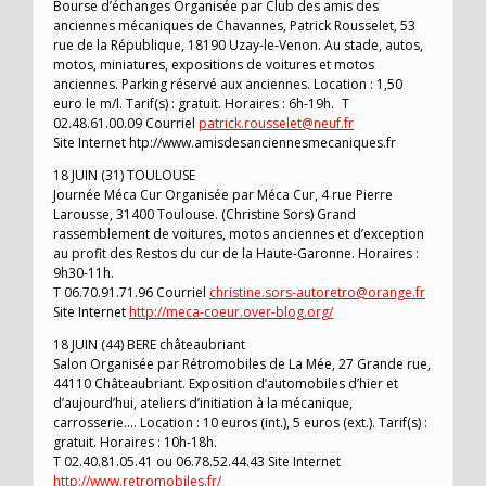
Bourse d’échanges Organisée par Club des amis des
anciennes mécaniques de Chavannes, Patrick Rousselet, 53
rue de la République, 18190 Uzay-le-Venon. Au stade, autos,
motos, miniatures, expositions de voitures et motos
anciennes. Parking réservé aux anciennes. Location : 1,50
euro le m/l. Tarif(s) : gratuit. Horaires : 6h-19h. T
02.48.61.00.09 Courriel
patrick.rousselet@neuf.fr
Site Internet htp://www.amisdesanciennesmecaniques.fr
18 JUIN (31) TOULOUSE
Journée Méca Cur Organisée par Méca Cur, 4 rue Pierre
Larousse, 31400 Toulouse. (Christine Sors) Grand
rassemblement de voitures, motos anciennes et d’exception
au profit des Restos du cur de la Haute-Garonne. Horaires :
9h30-11h.
T 06.70.91.71.96 Courriel
christine.sors-autoretro@orange.fr
Site Internet
http://meca-coeur.over-blog.org/
18 JUIN (44) BERE châteaubriant
Salon Organisée par Rétromobiles de La Mée, 27 Grande rue,
44110 Châteaubriant. Exposition d’automobiles d’hier et
d’aujourd’hui, ateliers d’initiation à la mécanique,
carrosserie…. Location : 10 euros (int.), 5 euros (ext.). Tarif(s) :
gratuit. Horaires : 10h-18h.
T 02.40.81.05.41 ou 06.78.52.44.43 Site Internet
http://www.retromobiles.fr/