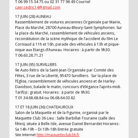
T 06 99 15 34 75 ou 02 31 77 96 49 Courriel
caer.cedric14@gmail.com
17 JUIN (28) AUNEAU
Rassemblement de voitures anciennes Organisée par Mairie,
Place du Marché, 28700 Auneau-Bleury-Saint-Symphorien. Sur
la place du Marché, rassemblement de véhicules anciens,
reconstitution de la scène mythique de l’accident du film Le
Corniaud à 11h et 16h, parade des véhicules à 13h et pique-
nique aux Etangs d’Auneau. Horaires : à partir de 9h30.
T 06.63.28.71.21
17 JUIN (95) SURVILLIERS
9e Auto Rétro de la Saint-Jean Organisée par Comité des
Fêtes, 3 rue de la Liberté, 95470 Survilliers. Sur la place de
l’Eglise, rassemblement de véhicules anciens et de Harley-
Davidson, balade le matin, concours d’élégance l’après-midi.
Tarif(s) : gratuit. Horaires : à partir de 9h30.
T 01.34.68.68.84 ou 06.68.64.03.82
17 ET 18 JUIN (36) CHATEAUROUX
Salon de la Maquette et de la Figurine, organisé par le
Maquette Club 36 Lieu : Salle Barbillat-Touraine (salle des
fêtes), située à Belle-Isle, avenue Daniel Bernardet Horaires :
Sa 14h-19h – Di 10h-18h Entrée gratuite
Site Internet
http://maquetteclub36.fr