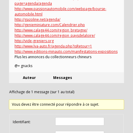
page=agenda/agenda
http://www.passionautomobile.com/webpage/bourse-
automobile.html
http://gazoline.net/agenda/
http://genieminiature.com/Calendrier.php
http://www.calage44.com/region_bretagne/
http://www.calage44.com/region_paysdelaloire/
http://vide-greniers.org
http://www.lva-auto.fr/agenda.php?isRetour=1
http://www.editions-minauto.com/manifestations-expositions
Plus les annonces du collectionneurs chineurs
@+ gnacks
Auteur
Messages
Affichage de 1 message (sur 1 au total)
Vous devez être connecté pour répondre à ce sujet.
Identifiant: