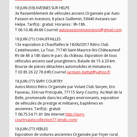
18 JUIN (59) AVESNES SUR HELPE
3e Rassemblement de véhicules anciens Organisée par Auto
Passion en Avesnois, 8 place Guillemin, 59440 Avesnes-sur-
Helpe. Tarif(s) : gratuit. Horaires : 9h-18h.
T 06.10.48.49.66 Courriel
autopassionenavesnois@gmail.com
18 JUIN (71) CHAUFFAILLES
13e exposition à Chauffailles le 18/06/2017 Rétro Club
Castelneuvien, La Tour, 71740 Saint-Maurice-lès-Châteauneuf
RV de 8h à 18h dans le parc du château. Exposition de tous
véhicules anciens sauf youngtimers. Balade de 15 à 20 km.
Bourse de pièces détachées automobiles et miniatures.
T 03 85 26 22 78 (HR) Courriel
jacques.guittat@yahoo.fr
18 JUIN (77) SIVRY COURTRY
Autos Motos Rétro Organisée par Volant Club Sivryen, Eric
Fauveau, 334 rue Principale, 77115 Sivry-Courtry. Au Mail de la
Belle, promenade dans les villages environnants, exposition
de véhicules de prestige et militaires, baptêmes en
anciennes. Tarif(s) : gratuit.
T 06.75.54.71.81 Site Internet
http://sivry-
courtryautocollection77.jimdo.com/
18 JUIN (77) YEBLES
Exposition de voitures anciennes Organisée par Foyer rural,