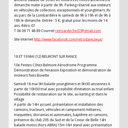
dimanche matin à partir de 9h. Parking réservé aux visiteurs
en véhicules de collection, exceptionnels et youngtimers. Rv
au parc de la Lombardière le samedi de 9h à 19h et de 9h à
18h le dimanche. Entrée : 5 €, gratuit pour les moins de 14
ans. Rétro 07
T 06 09 71 48 89 Courriel
retroardeche07@gmail.com
Site Internet
http://www.facebook.com/retrodavezieux/
18 ET 19 MAI (12) BELMONT SUR RANCE
10e Pentes Côtes Belmont Aérodrome Programme
Démonstration de Fenaison Exposition et démonstration de
moteurs fixes Buvette
Samedi 18 mai 9H balade youngtimers et 9H30 anciennes A
partir de 10H30 trial avec possibilité d’initiation au trial enfant
Possibilité de restauration sur le site, au karting et dans le
village
A partir de 14H accueil, présentation et installation des
camions, tracteurs, véhicules et campement militaires,
maquettes, dioramas et automates, baptême en camions,
présence du club 205 du Sud et de la Coeur de Belle 14H
balade motos (hors ABRA) 15H-16H stand avec présentation