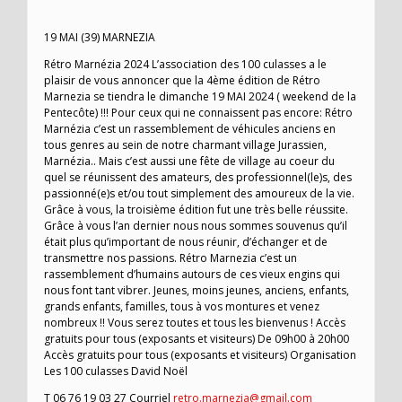
19 MAI (39) MARNEZIA
Rétro Marnézia 2024 L’association des 100 culasses a le
plaisir de vous annoncer que la 4ème édition de Rétro
Marnezia se tiendra le dimanche 19 MAI 2024 ( weekend de la
Pentecôte) !!! Pour ceux qui ne connaissent pas encore: Rétro
Marnézia c’est un rassemblement de véhicules anciens en
tous genres au sein de notre charmant village Jurassien,
Marnézia.. Mais c’est aussi une fête de village au coeur du
quel se réunissent des amateurs, des professionnel(le)s, des
passionné(e)s et/ou tout simplement des amoureux de la vie.
Grâce à vous, la troisième édition fut une très belle réussite.
Grâce à vous l’an dernier nous nous sommes souvenus qu’il
était plus qu’important de nous réunir, d’échanger et de
transmettre nos passions. Rétro Marnezia c’est un
rassemblement d’humains autours de ces vieux engins qui
nous font tant vibrer. Jeunes, moins jeunes, anciens, enfants,
grands enfants, familles, tous à vos montures et venez
nombreux !! Vous serez toutes et tous les bienvenus ! Accès
gratuits pour tous (exposants et visiteurs) De 09h00 à 20h00
Accès gratuits pour tous (exposants et visiteurs) Organisation
Les 100 culasses David Noël
T 06 76 19 03 27 Courriel
retro.marnezia@gmail.com