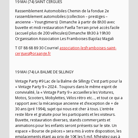
19 MAI (74) SAINT CERGUES
Rassemblement Automobiles Chemin de la fondue 2e
rassemblement automobiles (collection – prestiges –
ancienne – Youngtimers) Dimanche à partir de 8h30 avec
buvette et midi restauration Paella Terrain privé accès facile
(accueil plus de 200 véhicules) Dimanche 8h30 à 19h30
Organisation Association Les Framboises Bajolaz Magali
T 07 88 68 89 30 Courriel
association-lesframboises-saint-
cergues@oraange.fr
19 MAI (74) LA BALME DE SILLINGY
Vintage Party #9 Lac de la Balme de Sillingy C’est parti pour la
« Vintage Party 9 » 2024 . Toujours dans le même esprit de
convivialité, la « Vintage Party 9 » accueillera les Voitures,
Motos, Scooters, Mobylettes, Vélos rétro etc…, et tout ce qui a
rapport avec la mécanique ancienne et d’exception de + de
30 ans (pré 1994), sujet qui nous est cher à tous. L’entrée
reste libre et gratuite pour les participants et les visiteurs.
Buvette, restauration diverses, stands commerçants et
animations pour les enfants seront présents sur le site. Un
espace « Bourse de pièces » sera mis à votre disposition, les
emplacements étant au prix de 10€ les 5 m/l. N’hésitez pas à