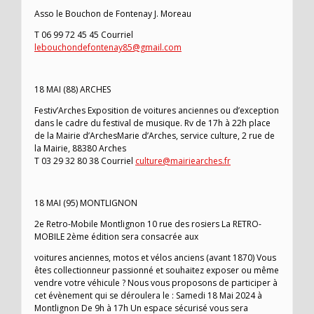
Asso le Bouchon de Fontenay J. Moreau
T 06 99 72 45 45 Courriel
lebouchondefontenay85@gmail.com
18 MAI (88) ARCHES
Festiv’Arches Exposition de voitures anciennes ou d’exception
dans le cadre du festival de musique. Rv de 17h à 22h place
de la Mairie d’ArchesMarie d’Arches, service culture, 2 rue de
la Mairie, 88380 Arches
T 03 29 32 80 38 Courriel
culture@mairiearches.fr
18 MAI (95) MONTLIGNON
2e Retro-Mobile Montlignon 10 rue des rosiers La RETRO-
MOBILE 2ème édition sera consacrée aux
voitures anciennes, motos et vélos anciens (avant 1870) Vous
êtes collectionneur passionné et souhaitez exposer ou même
vendre votre véhicule ? Nous vous proposons de participer à
cet évènement qui se déroulera le : Samedi 18 Mai 2024 à
Montlignon De 9h à 17h Un espace sécurisé vous sera