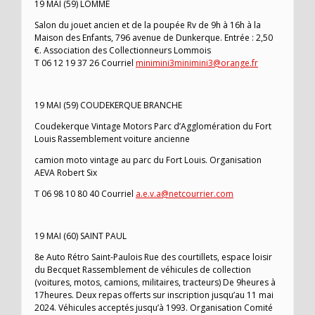
19 MAI (59) LOMME
Salon du jouet ancien et de la poupée Rv de 9h à 16h à la
Maison des Enfants, 796 avenue de Dunkerque. Entrée : 2,50
€. Association des Collectionneurs Lommois
T 06 12 19 37 26 Courriel
minimini3minimini3@orange.fr
19 MAI (59) COUDEKERQUE BRANCHE
Coudekerque Vintage Motors Parc d’Agglomération du Fort
Louis Rassemblement voiture ancienne
camion moto vintage au parc du Fort Louis. Organisation
AEVA Robert Six
T 06 98 10 80 40 Courriel
a.e.v.a@netcourrier.com
19 MAI (60) SAINT PAUL
8e Auto Rétro Saint-Paulois Rue des courtillets, espace loisir
du Becquet Rassemblement de véhicules de collection
(voitures, motos, camions, militaires, tracteurs) De 9heures à
17heures. Deux repas offerts sur inscription jusqu’au 11 mai
2024. Véhicules acceptés jusqu’à 1993. Organisation Comité