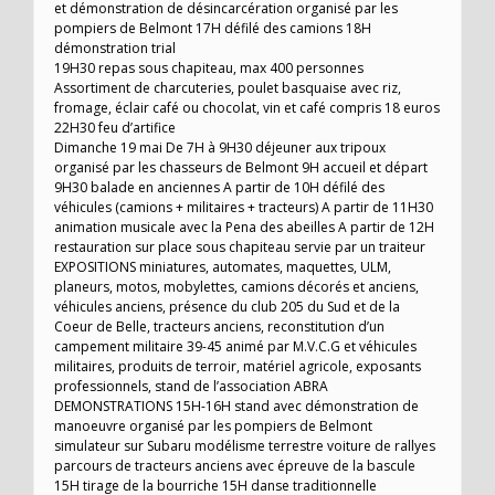
et démonstration de désincarcération organisé par les
pompiers de Belmont 17H défilé des camions 18H
démonstration trial
19H30 repas sous chapiteau, max 400 personnes
Assortiment de charcuteries, poulet basquaise avec riz,
fromage, éclair café ou chocolat, vin et café compris 18 euros
22H30 feu d’artifice
Dimanche 19 mai De 7H à 9H30 déjeuner aux tripoux
organisé par les chasseurs de Belmont 9H accueil et départ
9H30 balade en anciennes A partir de 10H défilé des
véhicules (camions + militaires + tracteurs) A partir de 11H30
animation musicale avec la Pena des abeilles A partir de 12H
restauration sur place sous chapiteau servie par un traiteur
EXPOSITIONS miniatures, automates, maquettes, ULM,
planeurs, motos, mobylettes, camions décorés et anciens,
véhicules anciens, présence du club 205 du Sud et de la
Coeur de Belle, tracteurs anciens, reconstitution d’un
campement militaire 39-45 animé par M.V.C.G et véhicules
militaires, produits de terroir, matériel agricole, exposants
professionnels, stand de l’association ABRA
DEMONSTRATIONS 15H-16H stand avec démonstration de
manoeuvre organisé par les pompiers de Belmont
simulateur sur Subaru modélisme terrestre voiture de rallyes
parcours de tracteurs anciens avec épreuve de la bascule
15H tirage de la bourriche 15H danse traditionnelle