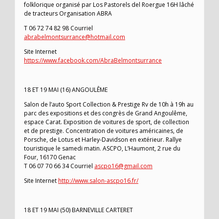
folklorique organisé par Los Pastorels del Roergue 16H lâché
de tracteurs Organisation ABRA
T 06 72 74 82 98 Courriel
abrabelmontsurrance@hotmail.com
Site Internet
https://www.facebook.com/AbraBelmontsurrance
18 ET 19 MAI (16) ANGOULÊME
Salon de l’auto Sport Collection & Prestige Rv de 10h à 19h au
parc des expositions et des congrès de Grand Angoulême,
espace Carat. Exposition de voitures de sport, de collection
et de prestige. Concentration de voitures américaines, de
Porsche, de Lotus et Harley-Davidson en extérieur. Rallye
touristique le samedi matin. ASCPO, L’Haumont, 2 rue du
Four, 16170 Genac
T 06 07 70 66 34 Courriel
ascpo16@gmail.com
Site Internet
http://www.salon-ascpo16.fr/
18 ET 19 MAI (50) BARNEVILLE CARTERET