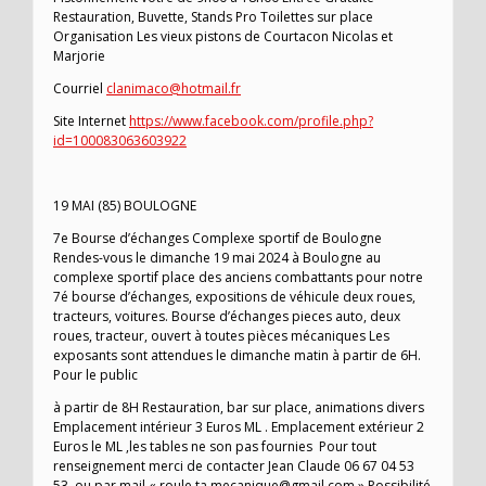
Restauration, Buvette, Stands Pro Toilettes sur place
Organisation Les vieux pistons de Courtacon Nicolas et
Marjorie
Courriel
clanimaco@hotmail.fr
Site Internet
https://www.facebook.com/profile.php?
id=100083063603922
19 MAI (85) BOULOGNE
7e Bourse d’échanges Complexe sportif de Boulogne
Rendes-vous le dimanche 19 mai 2024 à Boulogne au
complexe sportif place des anciens combattants pour notre
7é bourse d’échanges, expositions de véhicule deux roues,
tracteurs, voitures. Bourse d’échanges pieces auto, deux
roues, tracteur, ouvert à toutes pièces mécaniques Les
exposants sont attendues le dimanche matin à partir de 6H.
Pour le public
à partir de 8H Restauration, bar sur place, animations divers
Emplacement intérieur 3 Euros ML . Emplacement extérieur 2
Euros le ML ,les tables ne son pas fournies Pour tout
renseignement merci de contacter Jean Claude 06 67 04 53
53 ou par mail « roule.ta.mecanique@gmail.com » Possibilité