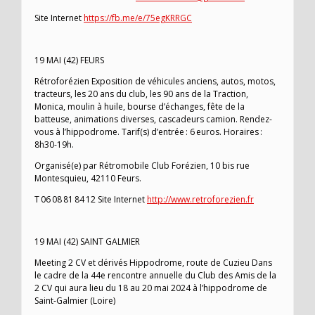
Site Internet
https://fb.me/e/75egKRRGC
19 MAI (42) FEURS
Rétroforézien Exposition de véhicules anciens, autos, motos,
tracteurs, les 20 ans du club, les 90 ans de la Traction,
Monica, moulin à huile, bourse d’échanges, fête de la
batteuse, animations diverses, cascadeurs camion. Rendez-
vous à l’hippodrome. Tarif(s) d’entrée : 6 euros. Horaires :
8h30-19h.
Organisé(e) par Rétromobile Club Forézien, 10 bis rue
Montesquieu, 42110 Feurs.
T 06 08 81 84 12 Site Internet
http://www.retroforezien.fr
19 MAI (42) SAINT GALMIER
Meeting 2 CV et dérivés Hippodrome, route de Cuzieu Dans
le cadre de la 44e rencontre annuelle du Club des Amis de la
2 CV qui aura lieu du 18 au 20 mai 2024 à l’hippodrome de
Saint-Galmier (Loire)