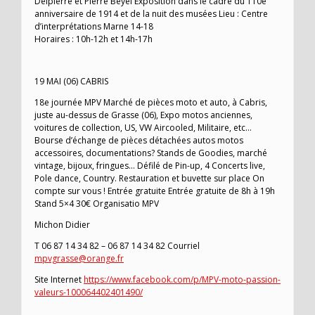
Delpierre et Pierre Beyel Exposition dans le cadre du 110e
anniversaire de 1914 et de la nuit des musées Lieu : Centre
d’interprétations Marne 14-18
Horaires : 10h-12h et 14h-17h
19 MAI (06) CABRIS
18e journée MPV Marché de pièces moto et auto, à Cabris,
juste au-dessus de Grasse (06), Expo motos anciennes,
voitures de collection, US, VW Aircooled, Militaire, etc…
Bourse d’échange de pièces détachées autos motos
accessoires, documentations? Stands de Goodies, marché
vintage, bijoux, fringues… Défilé de Pin-up, 4 Concerts live,
Pole dance, Country. Restauration et buvette sur place On
compte sur vous ! Entrée gratuite Entrée gratuite de 8h à 19h
Stand 5×4 30€ Organisatio MPV
Michon Didier
T 06 87 14 34 82 – 06 87 14 34 82 Courriel
mpvgrasse@orange.fr
Site Internet
https://www.facebook.com/p/MPV-moto-passion-
valeurs-100064402401490/