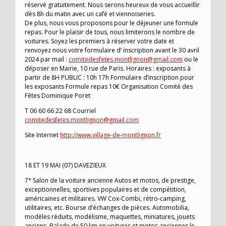
réservé gratuitement. Nous serons heureux de vous accueillir
dès 8h du matin avec un café et viennoiseries.
De plus, nous vous proposons pour le déjeuner une formule
repas. Pour le plaisir de tous, nous limiterons le nombre de
voitures. Soyez les premiers à réserver votre date et
renvoyez nous votre formulaire d’ inscription avant le 30 avril
2024 par mail :
comitedesfetes.montlignon@gmail.com
ou le
déposer en Mairie, 10 rue de Paris. Horaires : exposants à
partir de 8H PUBLIC : 10h 17h Formulaire d’inscription pour
les exposants Formule repas 10€ Organisation Comité des
Fêtes Dominique Poret
T 06 60 66 22 68 Courriel
comitedesfetes.montlignon@gmail.com
Site Internet
http://www.village-de-montlignon.fr
18 ET 19 MAI (07) DAVEZIEUX
7° Salon de la voiture ancienne Autos et motos, de prestige,
exceptionnelles, sportives populaires et de compétition,
américaines et militaires. VW Cox-Combi, rétro-camping,
utilitaires, etc. Bourse d’échanges de pièces. Automobilia,
modèles réduits, modélisme, maquettes, miniatures, jouets
anciens. Balade de 50 km en voitures et motos anciennes le