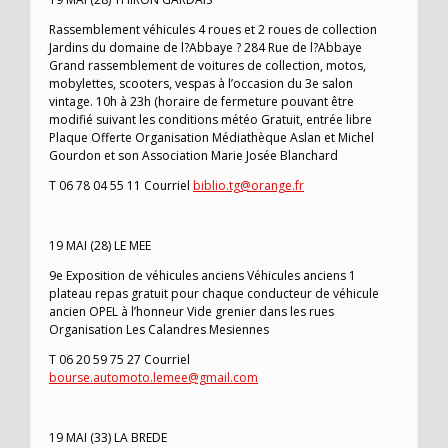
Rassemblement véhicules 4 roues et 2 roues de collection
Jardins du domaine de l?Abbaye ? 284 Rue de l?Abbaye
Grand rassemblement de voitures de collection, motos,
mobylettes, scooters, vespas à l’occasion du 3e salon
vintage. 10h à 23h (horaire de fermeture pouvant être
modifié suivant les conditions météo Gratuit, entrée libre
Plaque Offerte Organisation Médiathèque Aslan et Michel
Gourdon et son Association Marie Josée Blanchard
T 06 78 04 55 11 Courriel
biblio.tg@orange.fr
19 MAI (28) LE MEE
9e Exposition de véhicules anciens Véhicules anciens 1
plateau repas gratuit pour chaque conducteur de véhicule
ancien OPEL à l’honneur Vide grenier dans les rues
Organisation Les Calandres Mesiennes
T 06 20 59 75 27 Courriel
bourse.automoto.lemee@gmail.com
19 MAI (33) LA BREDE