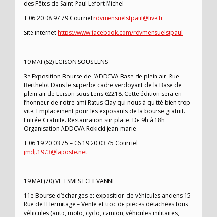
des Fêtes de Saint-Paul Lefort Michel
T 06 20 08 97 79 Courriel
rdvmensuelstpaul@live.fr
Site Internet
https://www.facebook.com/rdvmensuelstpaul
19 MAI (62) LOISON SOUS LENS
3e Exposition-Bourse de l’ADDCVA Base de plein air. Rue
Berthelot Dans le superbe cadre verdoyant de la Base de
plein air de Loison sous Lens 62218. Cette édition sera en
l’honneur de notre ami Ratus Clay qui nous à quitté bien trop
vite. Emplacement pour les exposants de la bourse gratuit.
Entrée Gratuite. Restauration sur place. De 9h à 18h
Organisation ADDCVA Rokicki jean-marie
T 06 19 20 03 75 – 06 19 20 03 75 Courriel
jmdj.1973@laposte.net
19 MAI (70) VELESMES ECHEVANNE
11e Bourse d’échanges et exposition de véhicules anciens 15
Rue de l’Hermitage – Vente et troc de pièces détachées tous
véhicules (auto, moto, cyclo, camion, véhicules militaires,