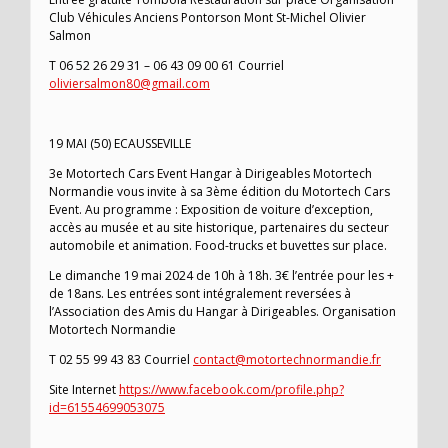
Club Véhicules Anciens Pontorson Mont St-Michel Olivier
Salmon
T 06 52 26 29 31 – 06 43 09 00 61 Courriel
oliviersalmon80@gmail.com
19 MAI (50) ECAUSSEVILLE
3e Motortech Cars Event Hangar à Dirigeables Motortech
Normandie vous invite à sa 3ème édition du Motortech Cars
Event. Au programme : Exposition de voiture d’exception,
accès au musée et au site historique, partenaires du secteur
automobile et animation. Food-trucks et buvettes sur place.
Le dimanche 19 mai 2024 de 10h à 18h. 3€ l’entrée pour les +
de 18ans. Les entrées sont intégralement reversées à
l’Association des Amis du Hangar à Dirigeables. Organisation
Motortech Normandie
T 02 55 99 43 83 Courriel
contact@motortechnormandie.fr
Site Internet
https://www.facebook.com/profile.php?
id=61554699053075