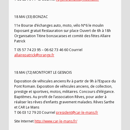
18 MAI (33) BONZAC
11e Bourse d’échanges auto, moto, vélo N°6 le moulin
Exposant gratuit Restauration sur place Ouvert de 6h à 18h
Organisation Titine bonzacaises et comitè des fètes Allaire
Patrick
T 05 57 74 23 95 – 06 62 73 46 60 Courriel
allairepatrick@orange.fr
18 MAI (72) MONTFORT LE GESNOIS
Exposition de véhicules anciens Rv à partir de 9h à l’Espace du
Pont Romain. Exposition de véhicules anciens, de collection,
prestige et sportives, motos, militaires. Concours d’élégance.
Baptêmes. Au profit de l’association Rêves, pour aider à
réaliser les rêves d’enfants gravement malades. Rêves Sarthe
et CAR Le Mans
T 06 03 12 79 20 Courriel
president@car-le-mans.fr
Site Internet
http://www.car-le-mans.fr/