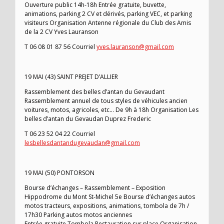
Ouverture public 14h-18h Entrée gratuite, buvette,
animations, parking 2 CV et dérivés, parking VEC, et parking
visiteurs Organisation Antenne régionale du Club des Amis
de la 2 CV Yves Lauranson
T 06 08 01 87 56 Courriel
yves.lauranson@gmail.com
19 MAI (43) SAINT PREJET D’ALLIER
Rassemblement des belles d’antan du Gevaudant
Rassemblement annuel de tous styles de véhicules ancien
voitures, motos, agricoles, etc… De 9h à 18h Organisation Les
belles d’antan du Gevaudan Duprez Frederic
T 06 23 52 04 22 Courriel
lesbellesdantandugevaudan@gmail.com
19 MAI (50) PONTORSON
Bourse d’échanges – Rassemblement – Exposition
Hippodrome du Mont St-Michel 5e Bourse d’échanges autos
motos tracteurs, expositions, animations, tombola de 7h /
17h30 Parking autos motos anciennes
Entrée gratuite Tombola Restauration sur place Organisation