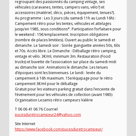
regroupant des passionnés du camping vintage, ses
véhicules (caravanes, tentes, campers vans, vélo?) et
accessoires (matériel, déco, pièces, équipement, tenues?).
Au programme : Les 3 jours (du samedi 11h au Lundi 16h) :
Campement rétro pour les tentes, véhicules et attelages
jusqu’en 1985, sous conditions*. Participation forfaitaire pour
le weekend : 15€/emplacement. Inscription obligatoire
(nombre de places limitées). Ouvert au public le samedi et
dimanche. Le Samedi soir : Soirée guinguette années 50s, 60s
et 70s. Accès libre. Le Dimanche : Déballage rétro camping,
vintage et vélo. 3€/ml, minimum 3m. Restauration (Food
trucks) et buvette de l’association sur place du samedi midi
au dimanche soir. Animations le dimanche. Les tenues
d’époques sont les bienvenues. Le lundi : levée du
campement à 16h maximum. 15e/équipage pour le rétro
campement 3€/ml pour le déballage
Gratuit pour les visiteurs parking gratuit dans l’enceinte de
l’évènement pour les véhicules de collection (avant 1985)
Organisation Lezamis rétro campeurs Valérie
T 06 06 41 06 76 Courriel
pucesduretrocampeur24@yahoo.com
Site Internet
https://www.facebook.com/pucesduretrocampeur/