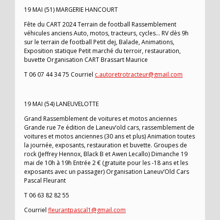
19 MAI (51) MARGERIE HANCOURT
Fête du CART 2024 Terrain de football Rassemblement
véhicules anciens Auto, motos, tracteurs, cycles… RV dès 9h
sur le terrain de football Petit dej, Balade, Animations,
Exposition statique Petit marché du terroir, restauration,
buvette Organisation CART Brassart Maurice
T 06 07 44 34 75 Courriel
c.autoretrotracteur@gmail.com
19 MAI (54) LANEUVELOTTE
Grand Rassemblement de voitures et motos anciennes
Grande rue 7e édition de Laneuv’old cars, rassemblement de
voitures et motos anciennes (30 ans et plus) Animation toutes
la journée, exposants, restauration et buvette. Groupes de
rock (Jeffrey Hennox, Black B et Awen Lecallo) Dimanche 19
mai de 10h à 19h Entrée 2 € (gratuite pour les -18 ans et les
exposants avec un passager) Organisation Laneuv’Old Cars
Pascal Fleurant
T 06 63 82 82 55
Courriel
fleurantpascal1@gmail.com