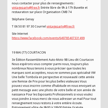
nous contacter pour plus de renseignements :
vintageparty@free.fr
Entrée libre de 9h à 17h Buvette et
restauration sur place Organisation CMB 74
Stéphane Genay
T 06 50 81 97 30 Courriel
vintageparty@free.fr
Site Internet
https://www.facebook.com/events/649785407331499
19 MAI (77) COURTACON
3e Édition Rassemblement Auto-Moto 9B Lieu-dit Courtacon
Nous espérons vous compter parmi nous, toujours plus
nombreux Nous tenons à vous préciser que toutes les
marques sont acceptées, nous ne sommes pas spécialisé VW
Une belle Tombola en perspective et nouveauté cette année
une Remise de Prix pour les plus belles visiteuses Vous
pouvez vous inscrire comme d’habitude en nous envoyant un
petit message avec une photo de votre belle et son année de
naissance Pour les Exposants Professionnels si vous voulez
vous joindre à nous merci de nous adresser un mail Pour tout
renseignement nous restons à votre entière écoute.
Pistonnement vôtre de 9h00 à 18h00 Entrée Gratuite