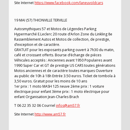
Site Internet
https://www.facebook.com/laneuvoldcars
19 MAI (57) THIONVILLE TERVILLE
Autosmythiques 57 et Motos de Légendes Parking
Hypermarché E.Leclerc 20 route d’Arlon Zone du Linkling 8e
Rassemblement Autos et Motos de collection, de prestige,
d’exception et de caractère.
GRATUIT pour les exposants parking ouvert à 7h30 du matin,
café et croissant offerts. Bourse d’échange de pièces
Véhicules acceptés : Anciennes avant 1950 Populaires avant
1990 Super Car et GT de prestige US CARS toutes générations
Motos anciennes et de caractère toutes marques Ouverture
au public de 10h à 18h Entrée 3.50 euros. Ticket de tombola à
3,50 euros. Gratuit pour les moins de 10 ans
1er prix : 1 moto MASH 125 neuve 2ème prix : 1 voiture
électrique pour enfant 3ème prix : 1 moto électrique pour
enfant Organisation Jean-Charles Brach
T 06 22 35 32 06 Courriel
infos@am57.fr
Site Internet
http://www.am57.fr