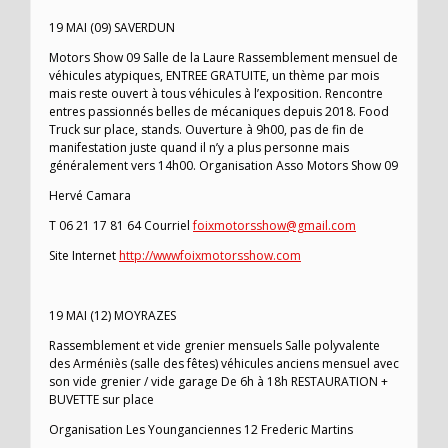
19 MAI (09) SAVERDUN
Motors Show 09 Salle de la Laure Rassemblement mensuel de
véhicules atypiques, ENTREE GRATUITE, un thème par mois
mais reste ouvert à tous véhicules à l’exposition. Rencontre
entres passionnés belles de mécaniques depuis 2018. Food
Truck sur place, stands. Ouverture à 9h00, pas de fin de
manifestation juste quand il n’y a plus personne mais
généralement vers 14h00. Organisation Asso Motors Show 09
Hervé Camara
T 06 21 17 81 64 Courriel
foixmotorsshow@gmail.com
Site Internet
http://wwwfoixmotorsshow.com
19 MAI (12) MOYRAZES
Rassemblement et vide grenier mensuels Salle polyvalente
des Arméniès (salle des fêtes) véhicules anciens mensuel avec
son vide grenier / vide garage De 6h à 18h RESTAURATION +
BUVETTE sur place
Organisation Les Younganciennes 12 Frederic Martins