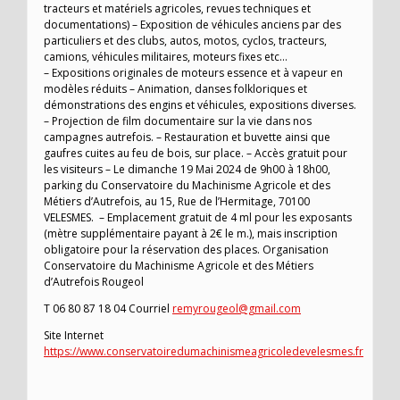
tracteurs et matériels agricoles, revues techniques et
documentations) – Exposition de véhicules anciens par des
particuliers et des clubs, autos, motos, cyclos, tracteurs,
camions, véhicules militaires, moteurs fixes etc…
– Expositions originales de moteurs essence et à vapeur en
modèles réduits – Animation, danses folkloriques et
démonstrations des engins et véhicules, expositions diverses.
– Projection de film documentaire sur la vie dans nos
campagnes autrefois. – Restauration et buvette ainsi que
gaufres cuites au feu de bois, sur place. – Accès gratuit pour
les visiteurs – Le dimanche 19 Mai 2024 de 9h00 à 18h00,
parking du Conservatoire du Machinisme Agricole et des
Métiers d’Autrefois, au 15, Rue de l’Hermitage, 70100
VELESMES. – Emplacement gratuit de 4 ml pour les exposants
(mètre supplémentaire payant à 2€ le m.), mais inscription
obligatoire pour la réservation des places. Organisation
Conservatoire du Machinisme Agricole et des Métiers
d’Autrefois Rougeol
T 06 80 87 18 04 Courriel
remyrougeol@gmail.com
Site Internet
https://www.conservatoiredumachinismeagricoledevelesmes.fr