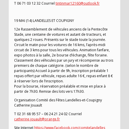
T 06 71 03 12 32 Courriel
tintinmar12160@outlook.fr
19 MAI (14) LANDELLES ET COUPIGNY
12e Rassemblement de véhicules anciens de la Pentecôte
Stade, une centaine de voitures et autant de tracteurs, et
quelques 2 roues. Présents sur le stade toute la journée.
Circuit le matin pour les voitures de 16 kms, l’après-midi
circuit de 3 kms pour tous les véhicules. Animation fanfare,
expo photos à la salle, 2e bourse d’échange, fête foraine.
Classement des véhicules par un jury et récompense au trois
premiers de chaque catégorie. (selon le nombre de
participants) Accueil à partir de 9h, Inscription préalable 1
repas offert par véhicule, repas adulte 16 €, repas enfant 8 €
à réserver lors de l’inscription.
Pour la bourse, réservation préalable et mise en place à
partir de 7h30. Remise des lots vers 17h30.
Organisation Comité des Fêtes Landelles-et-Coupigny
Catherine Jouault
T 02 31 68 95 57 – 06 24 21 24 02 Courriel
catherine.jouault@orange.fr
Site Internet
https://www.facebook.com/comitelandelles