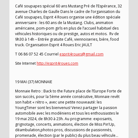
Café soupapes spécial 60 ans Mustang Pré de l’Espérance, 32
avenue Charles de Gaulle Dans le cadre de l’organisation du
Café soupapes, Esprit 4 Roues organise une édition spéciale
anniversaire : les 60 ans de la Mustang. Clubs, animation
américaine, pom-pom girls en plus de l’accueil habituel des
véhicules historiques ou de prestige, autos et motos. Rv de
9h30 à 14h – Entrée gratuite Café, viennoiseries, bière, food
truck. Organisation Esprit 4 Roues Eric JAULT
T 06 86 07 52 45 Courriel
esprit4roues@gmail.com
Site Internet
http://esprit4roues.com
19 MAI (37) MONNAIE
Monnaie Retro : Back to the Future place de l’Europe Forte de
son succès, pour la 5ème année consécutive, Monnaie revêt
son habit « rétro », avec une petite nouveauté: les
YoungTimer sont les bienvenus! Venez partager la passion
automobile avec les modéniens et tous les enthousiastes le
19 mai 2024, de 8h30 à 23h. Au programme: exposants,
grignotage, concerts, animations, élection de Miss Pin’Up,
déambulation,photos pros, discussions de passionnés,
promenade, élection (par le public) du plus beau véhicule…