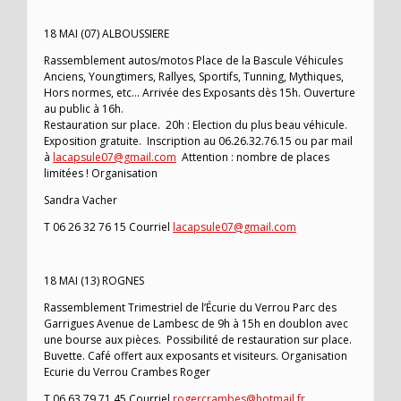
18 MAI (07) ALBOUSSIERE
Rassemblement autos/motos Place de la Bascule Véhicules
Anciens, Youngtimers, Rallyes, Sportifs, Tunning, Mythiques,
Hors normes, etc… Arrivée des Exposants dès 15h. Ouverture
au public à 16h.
Restauration sur place. 20h : Election du plus beau véhicule.
Exposition gratuite. Inscription au 06.26.32.76.15 ou par mail
à
lacapsule07@gmail.com
Attention : nombre de places
limitées ! Organisation
Sandra Vacher
T 06 26 32 76 15 Courriel
lacapsule07@gmail.com
18 MAI (13) ROGNES
Rassemblement Trimestriel de l’Écurie du Verrou Parc des
Garrigues Avenue de Lambesc de 9h à 15h en doublon avec
une bourse aux pièces. Possibilité de restauration sur place.
Buvette. Café offert aux exposants et visiteurs. Organisation
Ecurie du Verrou Crambes Roger
T 06 63 79 71 45 Courriel
rogercrambes@hotmail.fr