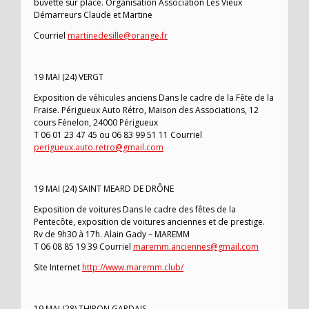
buvette sur place. Organisation Association Les Vieux
Démarreurs Claude et Martine
Courriel
martinedesille@orange.fr
19 MAI (24) VERGT
Exposition de véhicules anciens Dans le cadre de la Fête de la
Fraise. Périgueux Auto Rétro, Maison des Associations, 12
cours Fénelon, 24000 Périgueux
T 06 01 23 47 45 ou 06 83 99 51 11 Courriel
perigueux.auto.retro@gmail.com
19 MAI (24) SAINT MEARD DE DRÔNE
Exposition de voitures Dans le cadre des fêtes de la
Pentecôte, exposition de voitures anciennes et de prestige.
Rv de 9h30 à 17h. Alain Gady – MAREMM
T 06 08 85 19 39 Courriel
maremm.anciennes@gmail.com
Site Internet
http://www.maremm.club/
19 MAI (28) THIRON GARDAIS