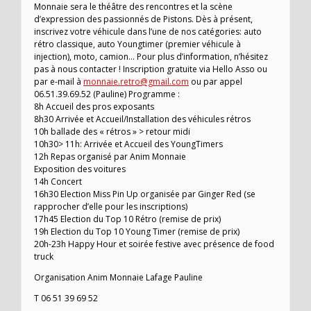
Monnaie sera le théâtre des rencontres et la scène
d’expression des passionnés de Pistons. Dès à présent,
inscrivez votre véhicule dans l’une de nos catégories: auto
rétro classique, auto Youngtimer (premier véhicule à
injection), moto, camion… Pour plus d’information, n’hésitez
pas à nous contacter ! Inscription gratuite via Hello Asso ou
par e-mail à
monnaie.retro@gmail.com
ou par appel
06.51.39.69.52 (Pauline) Programme :
8h Accueil des pros exposants
8h30 Arrivée et Accueil/Installation des véhicules rétros
10h ballade des « rétros » > retour midi
10h30> 11h: Arrivée et Accueil des YoungTimers
12h Repas organisé par Anim Monnaie
Exposition des voitures
14h Concert
16h30 Election Miss Pin Up organisée par Ginger Red (se
rapprocher d’elle pour les inscriptions)
17h45 Election du Top 10 Rétro (remise de prix)
19h Election du Top 10 Young Timer (remise de prix)
20h-23h Happy Hour et soirée festive avec présence de food
truck
Organisation Anim Monnaie Lafage Pauline
T 06 51 39 69 52