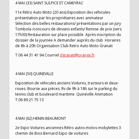
4 MAI (33) SAINT SULPICE ET CAMEYRAC
11e Rétro Auto Moto (20 ans) Exposition des véhicules
présentation par les propriétaires avec animateur
Sélection des belles restaurations/ présentations par un jury
Tombola /concours de dessins enfants/ Remise de prix (vers
17h30) Restauration sur place possible Après inscription du
dossier de la journée A demander auprès du club Horaires
de 8h à 20h Organisation Club Retro Auto Moto Granati
T 06 44 31 41 94 Courriel
dgranati@orange.fr
4 MAI (50) QUINEVILLE
Exposition de véhicules anciens Voitures, tracteurs et deux-
roues. Bourse aux pièces. Rv de 9h à 18h sur le parking du
tennis club et boulevard maritime. Quinéville Animation
T 06 89 21 75 13
4 MAI (62) HENIN BEAUMONT
2e Expo Voitures anciennes Rétro autos motos mobylettes 3
chemin de Bois Bernard Expo de voitures