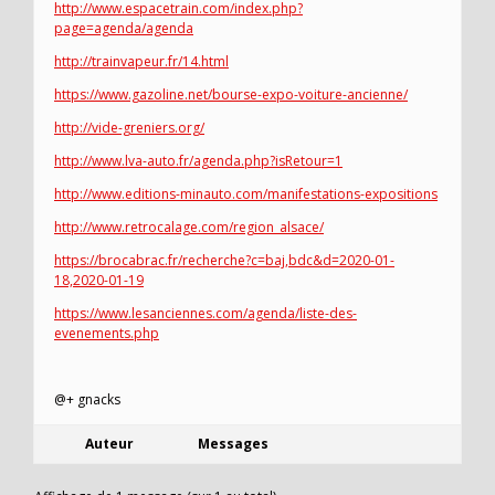
http://www.espacetrain.com/index.php?
page=agenda/agenda
http://trainvapeur.fr/14.html
https://www.gazoline.net/bourse-expo-voiture-ancienne/
http://vide-greniers.org/
http://www.lva-auto.fr/agenda.php?isRetour=1
http://www.editions-minauto.com/manifestations-expositions
http://www.retrocalage.com/region_alsace/
https://brocabrac.fr/recherche?c=baj,bdc&d=2020-01-
18,2020-01-19
https://www.lesanciennes.com/agenda/liste-des-
evenements.php
@+ gnacks
Auteur
Messages