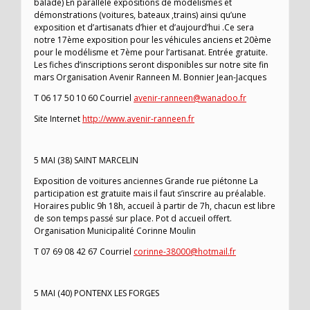
balade) En parallèle expositions de modélismes et
démonstrations (voitures, bateaux ,trains) ainsi qu’une
exposition et d’artisanats d’hier et d’aujourd’hui .Ce sera
notre 17ème exposition pour les véhicules anciens et 20ème
pour le modélisme et 7ème pour l’artisanat. Entrée gratuite.
Les fiches d’inscriptions seront disponibles sur notre site fin
mars Organisation Avenir Ranneen M. Bonnier Jean-Jacques
T 06 17 50 10 60 Courriel
avenir-ranneen@wanadoo.fr
Site Internet
http://www.avenir-ranneen.fr
5 MAI (38) SAINT MARCELIN
Exposition de voitures anciennes Grande rue piétonne La
participation est gratuite mais il faut s’inscrire au préalable.
Horaires public 9h 18h, accueil à partir de 7h, chacun est libre
de son temps passé sur place. Pot d accueil offert.
Organisation Municipalité Corinne Moulin
T 07 69 08 42 67 Courriel
corinne-38000@hotmail.fr
5 MAI (40) PONTENX LES FORGES