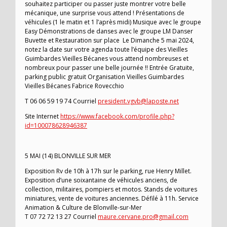
souhaitez participer ou passer juste montrer votre belle
mécanique, une surprise vous attend ! Présentations de
véhicules (1 le matin et 1 l’après midi) Musique avec le groupe
Easy Démonstrations de danses avec le groupe LM Danser
Buvette et Restauration sur place Le Dimanche 5 mai 2024,
notez la date sur votre agenda toute l’équipe des Vieilles
Guimbardes Vieilles Bécanes vous attend nombreuses et
nombreux pour passer une belle journée !! Entrée Gratuite,
parking public gratuit Organisation Vieilles Guimbardes
Vieilles Bécanes Fabrice Rovecchio
T 06 06 59 19 74 Courriel
president.vgvb@laposte.net
Site Internet
https://www.facebook.com/profile.php?
id=100078628946387
5 MAI (14) BLONVILLE SUR MER
Exposition Rv de 10h à 17h sur le parking, rue Henry Millet.
Exposition d’une soixantaine de véhicules anciens, de
collection, militaires, pompiers et motos. Stands de voitures
miniatures, vente de voitures anciennes. Défilé à 11h. Service
Animation & Culture de Blonville-sur-Mer
T 07 72 72 13 27 Courriel
maure.cervane.pro@gmail.com