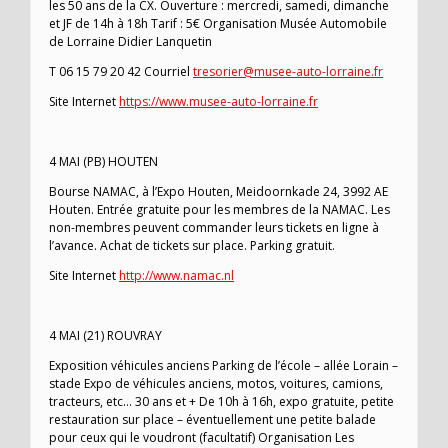
les 50 ans de la CX. Ouverture : mercredi, samedi, dimanche
et JF de 14h à 18h Tarif : 5€ Organisation Musée Automobile
de Lorraine Didier Lanquetin
T 06 15 79 20 42 Courriel
tresorier@musee-auto-lorraine.fr
Site Internet
https://www.musee-auto-lorraine.fr
4 MAI (PB) HOUTEN
Bourse NAMAC, à l’Expo Houten, Meidoornkade 24, 3992 AE
Houten. Entrée gratuite pour les membres de la NAMAC. Les
non-membres peuvent commander leurs tickets en ligne à
l’avance. Achat de tickets sur place. Parking gratuit.
Site Internet
http://www.namac.nl
4 MAI (21) ROUVRAY
Exposition véhicules anciens Parking de l’école – allée Lorain –
stade Expo de véhicules anciens, motos, voitures, camions,
tracteurs, etc… 30 ans et + De 10h à 16h, expo gratuite, petite
restauration sur place – éventuellement une petite balade
pour ceux qui le voudront (facultatif) Organisation Les