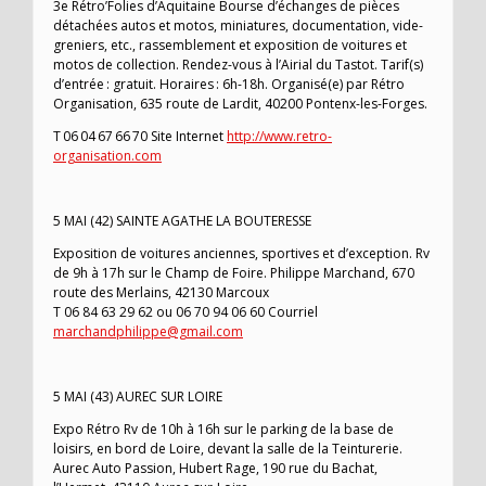
3e Rétro’Folies d’Aquitaine Bourse d’échanges de pièces
détachées autos et motos, miniatures, documentation, vide-
greniers, etc., rassemblement et exposition de voitures et
motos de collection. Rendez-vous à l’Airial du Tastot. Tarif(s)
d’entrée : gratuit. Horaires : 6h-18h. Organisé(e) par Rétro
Organisation, 635 route de Lardit, 40200 Pontenx-les-Forges.
T 06 04 67 66 70 Site Internet
http://www.retro-
organisation.com
5 MAI (42) SAINTE AGATHE LA BOUTERESSE
Exposition de voitures anciennes, sportives et d’exception. Rv
de 9h à 17h sur le Champ de Foire. Philippe Marchand, 670
route des Merlains, 42130 Marcoux
T 06 84 63 29 62 ou 06 70 94 06 60 Courriel
marchandphilippe@gmail.com
5 MAI (43) AUREC SUR LOIRE
Expo Rétro Rv de 10h à 16h sur le parking de la base de
loisirs, en bord de Loire, devant la salle de la Teinturerie.
Aurec Auto Passion, Hubert Rage, 190 rue du Bachat,