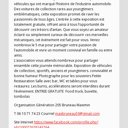
véhicules qui ont marqué l’histoire de l’industrie automobile.
Des voitures de collection rares aux youngtimers
emblématiques, cette exposition promet de ravir les
passionnés de tous âges. L’entrée à cette exposition est
totalement gratuite, offrant ainsi à tous l’opportunité de
découvrir ces trésors d’antan. Que vous soyez un amateur
éclairé ou simplement curieux de découvrir ces merveilles
mécaniques, cet événement est fait pour vous. Venez
nombreux le 5 mai pour partager votre passion de
l’automobile et vivre un moment convivial en famille ou entre
amis.
L’association vous attends nombreux pour partager
ensemble cette journée mémorable. Exposition de véhicules
de collection, sportifs, anciens et youngtimers. convivialité et
bonne humeur Photographe pour les souvenirs Petite
Restauration Salle avec bar, WC et tables pour vous
restaurez. Les burns, accélérations seront interdites durant
l’événement. ENTREE GRATUITE Food truck, buvette,
tombolas
Organisation Génération 205 Bruneau Maximin
T 06 10 71 74 23 Courriel
maxbruneau59@gmail.com
Site Internet
https://www.facebook.com/profile.php?
id=100077678243764