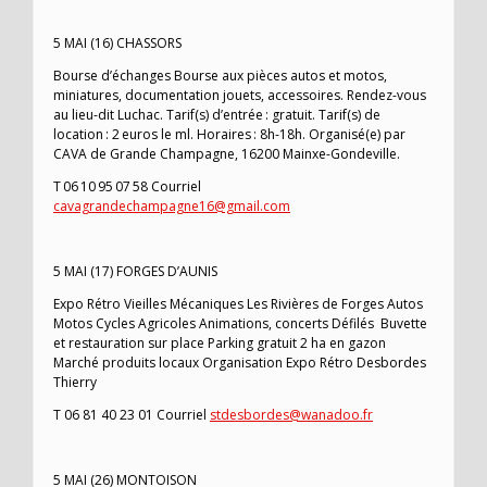
5 MAI (16) CHASSORS
Bourse d’échanges Bourse aux pièces autos et motos,
miniatures, documentation jouets, accessoires. Rendez-vous
au lieu-dit Luchac. Tarif(s) d’entrée : gratuit. Tarif(s) de
location : 2 euros le ml. Horaires : 8h-18h. Organisé(e) par
CAVA de Grande Champagne, 16200 Mainxe-Gondeville.
T 06 10 95 07 58 Courriel
cavagrandechampagne16@gmail.com
5 MAI (17) FORGES D’AUNIS
Expo Rétro Vieilles Mécaniques Les Rivières de Forges Autos
Motos Cycles Agricoles Animations, concerts Défilés Buvette
et restauration sur place Parking gratuit 2 ha en gazon
Marché produits locaux Organisation Expo Rétro Desbordes
Thierry
T 06 81 40 23 01 Courriel
stdesbordes@wanadoo.fr
5 MAI (26) MONTOISON