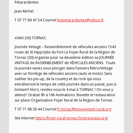
Pétarardentes
Jean-Michel
T 07 77 89 47 54 Courriel
lespetarardentes@yahoo.fr
4 MAI (30) TORNAC
Journée Vintage – Rassemblement de véhicules anciens 1543
route de St Hippolyte du Fort Le Foyer Rural de la Région de
Tornac (30) organise pour sa deuxième édition sa JOURNÉE
VINTAGE de RASSEMBLEMENT de VÉHICULES ANCIENS. Toute
la journée venez vous plonger dans l’univers Rétro/Vintage
avec un florilège de véhicules anciens (auto et moto). Sans
oublier les pin-up, de la country et du rock qui vous
entraîneront le temps de cette journée dans un passé, pas si
lointain!! Alors, rendez-vous le 4 mai à TORNAC ! On vous y
attend ! Gratuit 9h à 16h Animations Buvette et restauration
sur place Organisation Foyer Rural de la Région de Tornac
T 07 71 88 36 44 Courriel
fr.tornac@mouvement-rural.org
Site Internet
https://foyer-rural-tornac.foyersruraux.org/