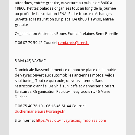
attendues, entrée gratuite, ouverture au public de 8h00 à
19h00, Petites balades organisés tout au long de la journée
au profit de l’association LENA. Petite bourse d’échanges.
Buvette et restauration sur place. De 8h00 à 19h00, entrée
gratuite
Organisation Anciennes Roues Pontchâtelaines Rémi Bareille
T 06 07 79 59 42 Courriel
remi.chris@free.fr
5 MAI (46) VAYRAC
Dominicale Rassemblement ce dimanche place de la mairie
de Vayrac ouvert aux automobiles anciennes motos, vélos
sauf tuning. Tout ce qui roule, on vous attends. Sans
restriction d’année. De 9h à 13h, café et viennoiserie offert.
Sanitaires. Organisation Retrotwin-vayracois rtv46 Marie
Ducher
T 06 75 40 78 10 – 06 18 45 61 44 Courriel
duchermarielaure@orange.fr
Site Internet
https://retrotwinvayracois.jimdofree.com