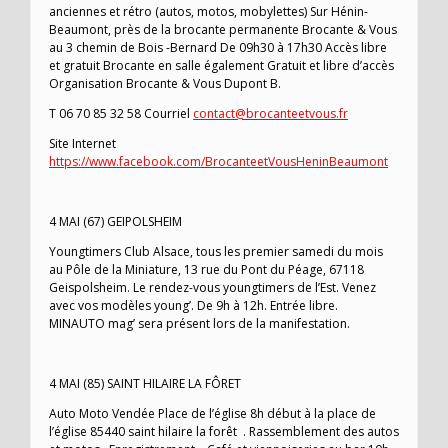
anciennes et rétro (autos, motos, mobylettes) Sur Hénin-
Beaumont, près de la brocante permanente Brocante & Vous
au 3 chemin de Bois -Bernard De 09h30 à 17h30 Accès libre
et gratuit Brocante en salle également Gratuit et libre d’accès
Organisation Brocante & Vous Dupont B.
T 06 70 85 32 58 Courriel
contact@brocanteetvous.fr
Site Internet
https://www.facebook.com/BrocanteetVousHeninBeaumont
4 MAI (67) GEIPOLSHEIM
Youngtimers Club Alsace, tous les premier samedi du mois
au Pôle de la Miniature, 13 rue du Pont du Péage, 67118
Geispolsheim. Le rendez-vous youngtimers de l’Est. Venez
avec vos modèles young’. De 9h à 12h. Entrée libre.
MINAUTO mag’ sera présent lors de la manifestation.
4 MAI (85) SAINT HILAIRE LA FÔRET
Auto Moto Vendée Place de l’église 8h début à la place de
l’église 85440 saint hilaire la forêt . Rassemblement des autos