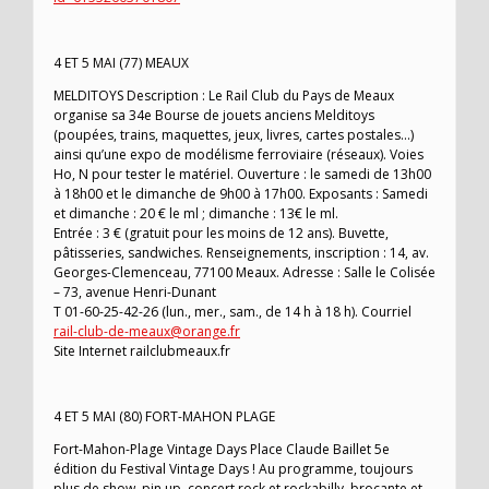
4 ET 5 MAI (77) MEAUX
MELDITOYS Description : Le Rail Club du Pays de Meaux
organise sa 34e Bourse de jouets anciens Melditoys
(poupées, trains, maquettes, jeux, livres, cartes postales…)
ainsi qu’une expo de modélisme ferroviaire (réseaux). Voies
Ho, N pour tester le matériel. Ouverture : le samedi de 13h00
à 18h00 et le dimanche de 9h00 à 17h00. Exposants : Samedi
et dimanche : 20 € le ml ; dimanche : 13€ le ml.
Entrée : 3 € (gratuit pour les moins de 12 ans). Buvette,
pâtisseries, sandwiches. Renseignements, inscription : 14, av.
Georges-Clemenceau, 77100 Meaux. Adresse : Salle le Colisée
– 73, avenue Henri-Dunant
T 01-60-25-42-26 (lun., mer., sam., de 14 h à 18 h). Courriel
rail-club-de-meaux@orange.fr
Site Internet railclubmeaux.fr
4 ET 5 MAI (80) FORT-MAHON PLAGE
Fort-Mahon-Plage Vintage Days Place Claude Baillet 5e
édition du Festival Vintage Days ! Au programme, toujours
plus de show, pin up, concert rock et rockabilly, brocante et