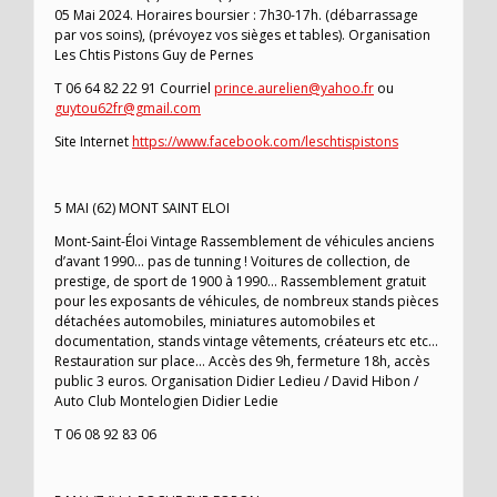
05 Mai 2024. Horaires boursier : 7h30-17h. (débarrassage
par vos soins), (prévoyez vos sièges et tables). Organisation
Les Chtis Pistons Guy de Pernes
T 06 64 82 22 91 Courriel
prince.aurelien@yahoo.fr
ou
guytou62fr@gmail.com
Site Internet
https://www.facebook.com/leschtispistons
5 MAI (62) MONT SAINT ELOI
Mont-Saint-Éloi Vintage Rassemblement de véhicules anciens
d’avant 1990… pas de tunning ! Voitures de collection, de
prestige, de sport de 1900 à 1990… Rassemblement gratuit
pour les exposants de véhicules, de nombreux stands pièces
détachées automobiles, miniatures automobiles et
documentation, stands vintage vêtements, créateurs etc etc…
Restauration sur place… Accès des 9h, fermeture 18h, accès
public 3 euros. Organisation Didier Ledieu / David Hibon /
Auto Club Montelogien Didier Ledie
T 06 08 92 83 06