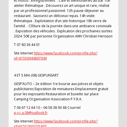
et motos . Enregistrement . Café et viennoiseries au bar 10h
atelier thématique . Découvrez un art unique et rare, réalisé
par un professionnel passionné. 12h pause déjeuner au
restaurant . Savourez un délicieux repas. 14h visite
thématique . Exploitation d’un site historique 18h verre de
l’amitié . Clôture de la journée dans une ambiance conviviale
. Exposition des véhicules . Explication des prochaines sorties
2024. 50€ par personne Organisation AMV Christian Herisson
T 07 80 36 44 01
Site Internet
https://www.facebook.com/profile.php?
id=61556944897049
4 ET 5 MAI (08) GESPUNSART
GESP’AUTO – 2e édition 1re bourse aux pièces et objets
publicitaires Exposition de miniatures Emplacement gratuit
pour les exposants Restauration et buvette sur place
Camping Organisation Association P.Y.R.A.
T 06 67 12 64 10 – 06 58 38 93 68 Courriel
p.y.r.a.08@outlook.fr
Site Internet
https://www.facebook.com/profile.php?
id=61552603701807