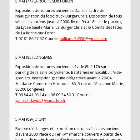
5 MAI (74) LA ROCHE SUR FORON
Exposition de voitures anciennes Dans le cadre de
l’inauguration du food truck Burger’Chris. Exposition de tous
véhicules anciens jusqu’à 2000. Rv de 9h à 18h sur le parking
du Lycée Sainte-Marie. Le Burger’Chris et le Comité des fêtes
de La Roche-sur-Foron
T 07 81 86 27 57 Courriel
williams74930@gmail.com
5 MAI (85) LONGEVES
Exposition de voitures anciennes Rv de 8h à 17h sur le
parking de la salle polyvalente. Baptêmes en Excalibur. Vide-
greniers. Inscription gratuite obligatoire avant le 20/04.
Solidarité Cameroun Harmonie 85, 5 rue de l’Ancienne Mairie,
85200 Longèves
T 06 84 41 03 14 ou 06 09 34 50 31 Courriel
yannick.david5@wanadoo.fr
5 MAI (89) JOIGNY
Bourse d’échanges et exposition de tous véhicules anciens
d’avant 2000 Place du 1er RVY (marché couvert) A partir de 6
heures du matin, bourse d’échanges de pièces autos, motos,