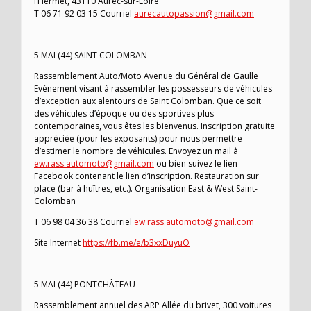
l’Hermet, 43110 Aurec-sur-Loire
T 06 71 92 03 15 Courriel
aurecautopassion@gmail.com
5 MAI (44) SAINT COLOMBAN
Rassemblement Auto/Moto Avenue du Général de Gaulle
Evénement visant à rassembler les possesseurs de véhicules
d’exception aux alentours de Saint Colomban. Que ce soit
des véhicules d’époque ou des sportives plus
contemporaines, vous êtes les bienvenus. Inscription gratuite
appréciée (pour les exposants) pour nous permettre
d’estimer le nombre de véhicules. Envoyez un mail à
ew.rass.automoto@gmail.com
ou bien suivez le lien
Facebook contenant le lien d’inscription. Restauration sur
place (bar à huîtres, etc.). Organisation East & West Saint-
Colomban
T 06 98 04 36 38 Courriel
ew.rass.automoto@gmail.com
Site Internet
https://fb.me/e/b3xxDuyuO
5 MAI (44) PONTCHÂTEAU
Rassemblement annuel des ARP Allée du brivet, 300 voitures