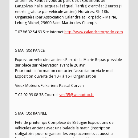
anciennes. Rendez-vous au parc des expositions de
Langolvas, halle Jacques-Jézéquel. Tarif(s) d’entrée : 2 euros (1
entrée gratuite par véhicule ancien). Horaires : 9h-18h.
Organisé(e) par Association Calandre et Torpédo – Mairie,
Lelong Michel, 29600 Saint-Martin-des-Champs.
T 07 86 32 54 69 Site Internet
http://www.calandretorpedo.com
5 MAI (35) PANCE
Exposition véhicules anciens Parc de la Mairie Repas possible
sur place sur réservation avant le 20 avril
Pour toute information contacter l’association via le mail
Exposition ouverte de 10H à 16H Organisation
Vieux Moteurs Fulkeriens Pascal Corven
T 02 02 99 08 38 Courriel
vmf35@wanadoo.fr
5 MAI (35) RANNEE
Fête de printemps Complexe de Brétigné Expositions de
véhicules anciens avec une balade le matin (Inscription
obligatoire pour organiser les emplacements et aussi la