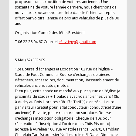
proposons une exposition de voitures anciennes. Une
soixantaine de voiture l’année dernière, nous cherchons de
nouveaux exposants voiture. Info dans le fichier Un repas
offert par voiture Remise de prix aux véhicules de plus de 30
ans
Organisation Comité des fêtes Président
T 06 22 26 04 67 Courriel
cflavrigny@gmail.com
5 MAI (62) PERNES
12e Bourse d’échanges et Exposition 102 rue de l’église –
Stade de Foot Communal Bourse d’échanges de pièces
détachées, accessoires, documentation, Rassemblement de
véhicules anciens autos, motos.
Et en plus, cette année un marché aux puces, rue de l’église (à
proximité du stade). + 1 balade avec vos anciennes vers 10h,
à Auchy au Bois Horaires : 9h-17h Tarif(s) d’entrée : 1 euro
par visiteur (Gratuit pour le(la) conducteur (conductrice) d’une
ancienne). Buvette, petite restauration sur place. Bourse
d’échanges inscription obligatoire (Chèque de 10€ pour
réservation à l’inscription à l’ordre « Les Chtis Pistons »)
adressé à Aurélien 106, rue Anatole France, 62470, Camblain
Chatelain Tarif(s) boursier(s) : 1 euro le m/l. Date : Dimanche