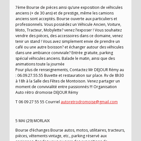
7ème Bourse de pièces ainsi qu’une exposition de véhicules
anciens (+ de 30 ans) et de prestige, même les camions
anciens sont acceptés. Bourse ouverte aux particuliers et
professionnels. Vous possédez un Véhicule Ancien, Voiture,
Moto, Tracteur, Mobylette? venez l’exposer ! Vous souhaitez
vendre des pièces, des accessoires dans ce domaine, venez
tenir un stand ! Vous avez simplement envie de prendre un
café ou une autre boisson? et échanger autour des véhicules
dans une ambiance conviviale? Entrée gratuite, parking
spécial véhicules anciens. Balade le matin, ainsi que des
animations toute la journée
Pour plus de renseignements, Contactez Mr DEJOUR Rémy au
: 06.09.27.55.55 Buvette et restauration sur place. Rv de 8h30
à 18h à la Salle des Fêtes de Montoison. Venez partager un
moment de convivialité entre passionnés !!! Organisation
Auto rétro dromoise DEJOUR Rémy
T 06 09 27 55 55 Courriel
autoretrodromoise@gmail.com
5 MAI (29) MORLAIX
Bourse d’échanges Bourse autos, motos, utilitaires, tracteurs,
pièces, vêtements vintage, etc., parking réservé aux