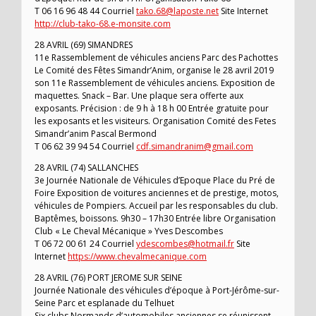
T 06 16 96 48 44 Courriel
tako.68@laposte.net
Site Internet
http://club-tako-68.e-monsite.com
28 AVRIL (69) SIMANDRES
11e Rassemblement de véhicules anciens Parc des Pachottes
Le Comité des Fêtes Simandr’Anim, organise le 28 avril 2019
son 11e Rassemblement de véhicules anciens. Exposition de
maquettes. Snack – Bar. Une plaque sera offerte aux
exposants. Précision : de 9 h à 18 h 00 Entrée gratuite pour
les exposants et les visiteurs. Organisation Comité des Fetes
Simandr’anim Pascal Bermond
T 06 62 39 94 54 Courriel
cdf.simandranim@gmail.com
28 AVRIL (74) SALLANCHES
3e Journée Nationale de Véhicules d’Epoque Place du Pré de
Foire Exposition de voitures anciennes et de prestige, motos,
véhicules de Pompiers. Accueil par les responsables du club.
Baptêmes, boissons. 9h30 – 17h30 Entrée libre Organisation
Club « Le Cheval Mécanique » Yves Descombes
T 06 72 00 61 24 Courriel
ydescombes@hotmail.fr
Site
Internet
https://www.chevalmecanique.com
28 AVRIL (76) PORT JEROME SUR SEINE
Journée Nationale des véhicules d’époque à Port-Jérôme-sur-
Seine Parc et esplanade du Telhuet
Six clubs Normands d’automobiles anciennes se réunissent