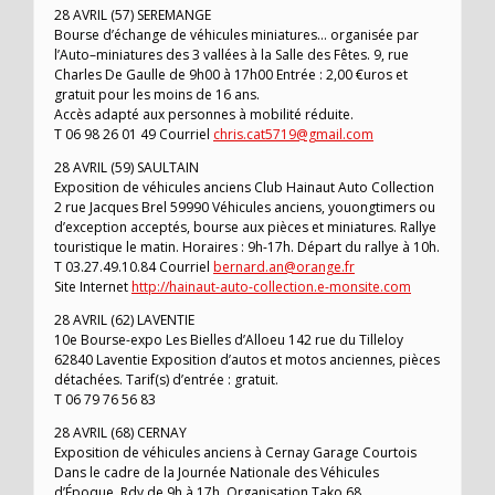
28 AVRIL (57) SEREMANGE
Bourse d’échange de véhicules miniatures… organisée par
l’Auto–miniatures des 3 vallées à la Salle des Fêtes. 9, rue
Charles De Gaulle de 9h00 à 17h00 Entrée : 2,00 €uros et
gratuit pour les moins de 16 ans.
Accès adapté aux personnes à mobilité réduite.
T 06 98 26 01 49 Courriel
chris.cat5719@gmail.com
28 AVRIL (59) SAULTAIN
Exposition de véhicules anciens Club Hainaut Auto Collection
2 rue Jacques Brel 59990 Véhicules anciens, youongtimers ou
d’exception acceptés, bourse aux pièces et miniatures. Rallye
touristique le matin. Horaires : 9h-17h. Départ du rallye à 10h.
T 03.27.49.10.84 Courriel
bernard.an@orange.fr
Site Internet
http://hainaut-auto-collection.e-monsite.com
28 AVRIL (62) LAVENTIE
10e Bourse-expo Les Bielles d’Alloeu 142 rue du Tilleloy
62840 Laventie Exposition d’autos et motos anciennes, pièces
détachées. Tarif(s) d’entrée : gratuit.
T 06 79 76 56 83
28 AVRIL (68) CERNAY
Exposition de véhicules anciens à Cernay Garage Courtois
Dans le cadre de la Journée Nationale des Véhicules
d’Époque. Rdv de 9h à 17h. Organisation Tako 68