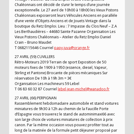
Chaléonnais ont décidé de s’unir le temps d’une journée
exceptionnelle. Le 27 avril de 10h00 à 18h00 les Vieux Pistons
Chaléonnais exposeront leurs Véhicules Anciens en parallèle
d’une vente d’Objets Anciens et de Jouets Vintage dans la
boutique du Retz Emploi. Lieu : 7 Impasse du Clos Neuf – Z.A
Les Berthaudières – 44680 Sainte Pazanne Organisation Les
Vieux Pistons Chaléonnais – Atelier du Retz Emploi Daniel
Crain – Bruno Maudet
T 0682115646 Courriel
papy.juva@orange.fr
27 AVRIL (59) CUVILLERS
Rétro-Moteurs 2019 Terrain de sport Exposition de 50
moteurs fixes de 1909 à 1950 (essence, diesel, Vapeur,
Stirling et Pantone) Brocante de pièces mécaniques Sur
réservation De 10h à 19h 3m = 3€
Organisation Les machineurs 59 Lebel
T 06 83 60 32 87 Courriel
lebel.jean-michel@wanadoo.fr
27 AVRIL (66) PERPIGNAN
Rassemblement hebdomadaire automobile et stand voitures
miniatures de 9h30 à 12h au chemin de la Faucille Porte
d’Espagne vous trouverez le stand de autominimaxi66 avec
son large choix de voitures miniatures de collection à prix
canon. Par la même occasion vous pouvez profiter tout au
long de la matinée de la formule petit déjeuner proposé par