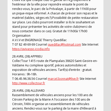
l’extérieur de la ville pour rejoindre ensuite le point de
rendez-vous, le parc de la Prévalaye, à partir de 11h00 pour
un pique-nique informel. A chacun de prévoir son repas et le
matériel (tables, sièges etc?).Possibilité de petite restauration
sur place. Les clubs pourront installer si ils le souhaitent un
stand pour présenter les activités de votre club(merci de
nous contacter dans ce cas). Gratuit de 11h00à 17h00
Organisation
A.V.I.V et ENGRENAGE Thierry Quedillac
T 07 82 49 69 69 Courriel
quedillac@hotmail.com
Site Internet
https://avivasso.icodia.info
28 AVRIL (38) APPRIEU
Collec’Tour 1415 route de Plampalais 38620 Saint-Geoire-en-
Valdaine Au complexe sportif, pièces automobiles et
exposition de véhicules anciens. Tarif(s) d’entrée : gratuit.
Horaires : 9h-18h.
T 06.45.96.38.56 Courriel
marcel.bonnat@live.fr
Site Internet
http://www.collectour.fr
28 AVRIL (38) ALLEVARD
Rassemblement de véhicules anciens pour les 100 ans de
Citroën Parking de la Mairie A l’occasion des 100 ans de
Citroën, l’ARA organise un rassemblement de véhicules
anciens. Rendez-vous sur le parking de la maire d’Allevard à