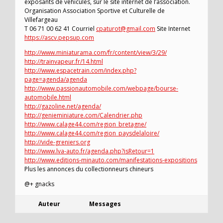
exposants de véhicules, sur le site internet de l’association.
Organisation Association Sportive et Culturelle de
Villefargeau
T 06 71 00 62 41 Courriel
cpaturot@gmail.com
Site Internet
https://ascv.pepsup.com
http://www.miniaturama.com/fr/content/view/3/29/
http://trainvapeur.fr/14.html
http://www.espacetrain.com/index.php?
page=agenda/agenda
http://www.passionautomobile.com/webpage/bourse-
automobile.html
http://gazoline.net/agenda/
http://genieminiature.com/Calendrier.php
http://www.calage44.com/region_bretagne/
http://www.calage44.com/region_paysdelaloire/
http://vide-greniers.org
http://www.lva-auto.fr/agenda.php?isRetour=1
http://www.editions-minauto.com/manifestations-expositions
Plus les annonces du collectionneurs chineurs
@+ gnacks
Auteur
Messages