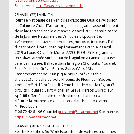
leschevronnes@wanadoo.fr
Site Internet
http://www.leschevronnes.fr
28 AVRIL (22) LANNION
Journée Nationale des Véhicules d’Epoque Quai de l’Aiguillon
Le Calandre Club d’Armor organise un grand rassemblement
de véhicules anciens le dimanche 28 avril 2019 dans le cadre
de la Journée Nationale des Véhicules d’Epoque Cet
événement est ouvert aux voitures, motos et tracteurs. Fiche
d’inscription à retourner impérativement avant le 23 avril
2019 à Louis RIOU, 1 le Murio, 22200 PLOUISY Programme :
9h / 9h45: Arrivée sur le quai de l’Aiguillon à Lannion, pause
café. La matinée: Ballade dans la région (3 circuits: Plouaret,
Saint Michel en Grève, Perros Guirec) Vers 13h:
Rassemblement pour un pique nique (prévoir table,
chaises…) à la salle du pôle Phoenix de Pleumeur-Bodou,
apéritif offert. L’après midi: 2ème ballade dans la région (3
circuits: Plouaret, Saint Michel en Grève, Perros Guirec) 18h:
Apéritif offert à la salle des Ursulines de Lannion pour
clôturer la journée. Organisation Calandre Club d’Armor
Mr Riou Louis
T 06 72 42 61 96 Courriel
president@ccarmor.net
Site Internet
https://www.ccarmor.net
28 AVRIL (28) NOGENT LE ROTROU
Perche Bike Show So Work Exposition de voitures anciennes