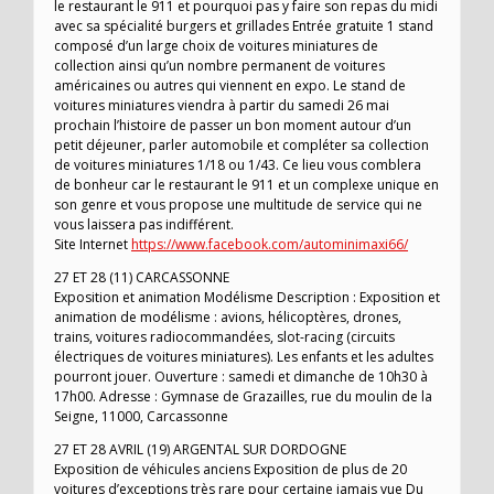
le restaurant le 911 et pourquoi pas y faire son repas du midi
avec sa spécialité burgers et grillades Entrée gratuite 1 stand
composé d’un large choix de voitures miniatures de
collection ainsi qu’un nombre permanent de voitures
américaines ou autres qui viennent en expo. Le stand de
voitures miniatures viendra à partir du samedi 26 mai
prochain l’histoire de passer un bon moment autour d’un
petit déjeuner, parler automobile et compléter sa collection
de voitures miniatures 1/18 ou 1/43. Ce lieu vous comblera
de bonheur car le restaurant le 911 et un complexe unique en
son genre et vous propose une multitude de service qui ne
vous laissera pas indifférent.
Site Internet
https://www.facebook.com/autominimaxi66/
27 ET 28 (11) CARCASSONNE
Exposition et animation Modélisme Description : Exposition et
animation de modélisme : avions, hélicoptères, drones,
trains, voitures radiocommandées, slot-racing (circuits
électriques de voitures miniatures). Les enfants et les adultes
pourront jouer. Ouverture : samedi et dimanche de 10h30 à
17h00. Adresse : Gymnase de Grazailles, rue du moulin de la
Seigne, 11000, Carcassonne
27 ET 28 AVRIL (19) ARGENTAL SUR DORDOGNE
Exposition de véhicules anciens Exposition de plus de 20
voitures d’exceptions très rare pour certaine jamais vue Du