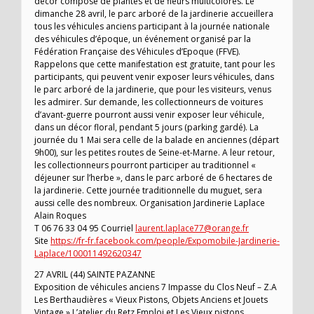
décor composé de plantes et de fleurs multicolores. Le
dimanche 28 avril, le parc arboré de la jardinerie accueillera
tous les véhicules anciens participant à la journée nationale
des véhicules d’époque, un événement organisé par la
Fédération Française des Véhicules d’Epoque (FFVE).
Rappelons que cette manifestation est gratuite, tant pour les
participants, qui peuvent venir exposer leurs véhicules, dans
le parc arboré de la jardinerie, que pour les visiteurs, venus
les admirer. Sur demande, les collectionneurs de voitures
d’avant-guerre pourront aussi venir exposer leur véhicule,
dans un décor floral, pendant 5 jours (parking gardé). La
journée du 1 Mai sera celle de la balade en anciennes (départ
9h00), sur les petites routes de Seine-et-Marne. A leur retour,
les collectionneurs pourront participer au traditionnel «
déjeuner sur l’herbe », dans le parc arboré de 6 hectares de
la jardinerie. Cette journée traditionnelle du muguet, sera
aussi celle des nombreux. Organisation Jardinerie Laplace
Alain Roques
T 06 76 33 04 95 Courriel
laurent.laplace77@orange.fr
Site
https://fr-fr.facebook.com/people/Expomobile-Jardinerie-
Laplace/100011492620347
27 AVRIL (44) SAINTE PAZANNE
Exposition de véhicules anciens 7 Impasse du Clos Neuf – Z.A
Les Berthaudières « Vieux Pistons, Objets Anciens et Jouets
Vintage » L’atelier du Retz Emploi et Les Vieux pistons