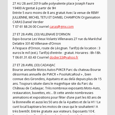
27 AU 28 avril 2019 salle polyvalente place Joseph Faure
19400 Argentat à partir de 9H
Entrée 5 euro moins de 8 ans gratuit Avec la venue de REMY
JULLIENNE, MICHEL TETU ET DANIEL CHAMPION Organisation
CARAS Daniel Verdier
T 07 61 88 26 00 Courriel
caras@gmx.com
27 ET 28 AVRIL (33) VILLENAVE D’ORNON
Expo-bourse Les Vieux Volants Villenavais 27 rue du Maréchal
Delattre 33140 Villenave-d’Ornon
A l’espace d’Ornon, route de Léognan. Tarif(s) de location : 3
euros le m/l (ext.). Tarif(s) d’entrée : gratuit. Horaires : 8h-18h.
T 06.61.31.63.43 Courriel
dodier33@yahoo.fr
27 ET 28 AVRIL (33) CADAVJAC
Bourse annuelle Motos Autos PVKCR Parc du chateau Bourse
désormais annuelle de PVKCR « PouVuKcaRoul » , bien
connue des Girondins, Aquitains et au delà depuis plus de 15
ans. Toujours située dans le magnifique site du Parc du
Château de Cadaujac. Très nombreux exposants Moto-Auto,
restauration, buvettes, etc… Et cette année nombreuses
animations et expositions pour fêter d’une part les 60 ans de
la Bonneville et aussi les 50 ans de la 4 pattes et de la H1 ! Le
curé local baptisera les motos de ceux qui le souhaitent ! A
très bientôt. Entrée gratuite aux visiteurs. Exposants 10 €.