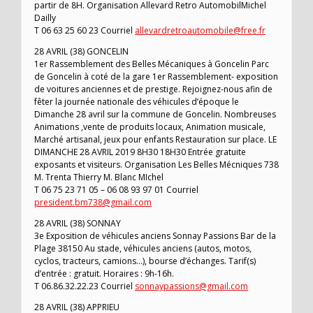
partir de 8H. Organisation Allevard Retro AutomobilMichel
Dailly
T 06 63 25 60 23 Courriel
allevardretroautomobile@free.fr
28 AVRIL (38) GONCELIN
1er Rassemblement des Belles Mécaniques à Goncelin Parc
de Goncelin à coté de la gare 1er Rassemblement- exposition
de voitures anciennes et de prestige. Rejoignez-nous afin de
fêter la journée nationale des véhicules d’époque le
Dimanche 28 avril sur la commune de Goncelin. Nombreuses
Animations ,vente de produits locaux, Animation musicale,
Marché artisanal, jeux pour enfants Restauration sur place. LE
DIMANCHE 28 AVRIL 2019 8H30 18H30 Entrée gratuite
exposants et visiteurs. Organisation Les Belles Mécniques 738
M. Trenta Thierry M. Blanc MIchel
T 06 75 23 71 05 – 06 08 93 97 01 Courriel
president.bm738@gmail.com
28 AVRIL (38) SONNAY
3e Exposition de véhicules anciens Sonnay Passions Bar de la
Plage 38150 Au stade, véhicules anciens (autos, motos,
cyclos, tracteurs, camions…), bourse d’échanges. Tarif(s)
d’entrée : gratuit. Horaires : 9h-16h.
T 06.86.32.22.23 Courriel
sonnaypassions@gmail.com
28 AVRIL (38) APPRIEU