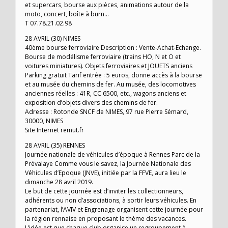
et supercars, bourse aux pièces, animations autour de la
moto, concert, boîte à burn…
T 07.78.21.02.98
28 AVRIL (30) NIMES
40ème bourse ferroviaire Description : Vente-Achat-Echange.
Bourse de modélisme ferroviaire (trains HO, N et O et
voitures miniatures). Objets ferroviaires et JOUETS anciens
Parking gratuit Tarif entrée : 5 euros, donne accès à la bourse
et au musée du chemins de fer. Au musée, des locomotives
anciennes réelles : 41R, CC 6500, etc., wagons anciens et
exposition d’objets divers des chemins de fer.
Adresse : Rotonde SNCF de NIMES, 97 rue Pierre Sémard,
30000, NIMES
Site Internet remut.fr
28 AVRIL (35) RENNES
Journée nationale de véhicules d’époque à Rennes Parc de la
Prévalaye Comme vous le savez, la Journée Nationale des
Véhicules d’Epoque (JNVE), initiée par la FFVE, aura lieu le
dimanche 28 avril 2019.
Le but de cette journée est d’inviter les collectionneurs,
adhérents ou non d’associations, à sortir leurs véhicules. En
partenariat, l’AVIV et Engrenage organisent cette journée pour
la région rennaise en proposant le thème des vacances.
L’idée est que chaque club organise un regroupement à