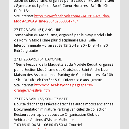
Salon du Modélisme, organisé par Gévaudan Modélisme Lieu
: Gymnase du Lycée du Sacré-Coeur Horaires : Sa 14h-19h –
Di 9h-18h
Site Internet
https://www.facebook.com/G%C3%A9vaudan-
Mod%C3%A9lisme-266482860061745/
27 ET 28 AVRIL (51) ANGLURE
2ème Salon du Modélisme, organisé par le Navy Model Club
de Romilly Modélisme pluridisciplinaire Lieu : Salle
Intercommunale Horaires : Sa 13h30-18h30 – Di 9h-17h30
Entrée gratuite
27 ET 28 AVRIL (64) BAYONNE
18ème Festival de la Maquette et du Modèle Réduit, organisé
par la Section Modélisme des Croisés de Saint André Lieu :
Maison des Associations – Parking de Glain Horaires : Sa 10h-
19h – Di 10h-18h Entrée : 5 € – Enfants <18 ans : gratuit
Site Internet
http://croises-bayonne.pagesperso-
orange.fr/Festival.htm
27 ET 28 AVRIL (68) SOULTZMATT
Bourse d’échanges Pièces détachées autos motos anciennes
Documentation miniature Parking véhicules de collection
Restauration rapide et buvette Organisation Club de
Véhicules Anciens d’Alsace-Mulhouse
T 03 89 61 04 81 – 06 80 63 50 41 Courriel