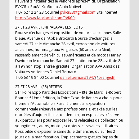
Peuvent s’installer dès le vendredi après-midi. Organisation
PVKCR « PouVuKcaRoul » Alain Nativel
T 07 62 12 24 23 Courriel
pvkcr33@gmail.com
Site Internet
https://www.facebook.com/PVKCR
27 ET 28 AVRIL (34) PALAVAS LES FLOTS
Bourse d’échanges et exposition de voitures anciennes Salle
bleue, Avenue de l’Abbé Brocardi Bourse d’échanges le
samedi 27 et le dimanche 28 avril, exposition de voitures
anciennes, hommage aux Anglaises (60 ans de la Mini),
rassemblement de véhicules Américains et de motos Harley
Davidson le dimanche. Samedi 27 et dimanche 28 avril, de 8h
à 19h non stop, entrée gratuite. Organisation AVA Amis des
Voitures Anciennes Daniel Bernard
T 06 63 19 84 00 Courriel
daniel.bernard1947@orange.fr
27 ET 28 AVRIL (35) RETIERS
51° Foire Expo Parc des Expositions – Rte de Marcillé-Robert
Pour sa 51ème édition, la Foire Expo de Retiers a choisi pour
thème « l’Automobile » Parallèlement à l’exposition
commerciale (réservée aux professionnels) et axée sur les
modèles d’aujourd’hui et de demain, un espace est réservé
aux particuliers pour exposer leurs véhicules de collection ou
youngtimers, autos, motos, scooters, caravanes, utilitaires..
Possibilité d’exposer le samedi, le dimanche, ou sur les 2
jours de la manifestation. Emplacements gratuits Repas du