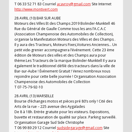
T 06 33 52 71 83 Courriel
acavroy@gmail.com
Site Internet
http://www.montivert.com
28 AVRIL (10) BAR SUR AUBE
Moteurs des Villes Et des Champs 2019 Bolinder-Munktell 46
Rue du Général de Gaulle Comme tous les ans l’A.C.A.C
(Association Champenoise des Automobiles de Collection),
organise la Manifestation Moteurs des Villes et des Champs .
Il y aura des Tracteurs, Moteurs Fixes,Voitures Anciennes… Un
petit vide-grenier accompagnera l’événement. Cette 23 ème
édition de Moteurs des villes et des Champs aura pour
thème:Les Tracteurs de la marque Bolinder-Munktell Il y aura
également le traditionnel défilé des tracteurs dans la ville de
Bar-sur-Aube ! Événement Gratuit ! Venez nombreux nous
rejoindre pour cette belle journée ! Organisation Association
Champenoise des Automobiles de Collection
T 07-75-79-92-10
28 AVRIL (13) MARSEILLE
Bourse d’échanges motos et pièces pré 80’s only ! Cité des
Arts de la rue – 225 avenue des Aygalades
De 8 à 18h. Entrée gratuite pour les visiteurs. Expositions,
buvette et restauration de qualité sur place. Parking surveillé.
Organisation Garage Sud Side Christophe
T 06 99 89 29 12 Courriel
sudsidegarage@gmail.com
Site