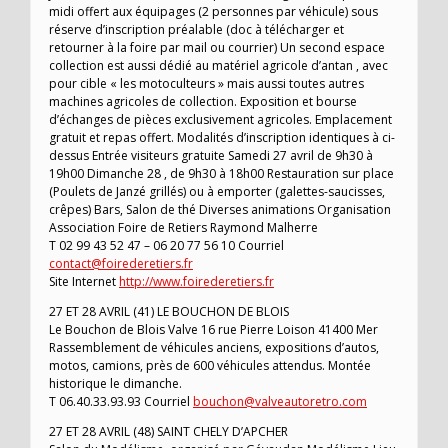
midi offert aux équipages (2 personnes par véhicule) sous
réserve d’inscription préalable (doc à télécharger et
retourner à la foire par mail ou courrier) Un second espace
collection est aussi dédié au matériel agricole d’antan , avec
pour cible « les motoculteurs » mais aussi toutes autres
machines agricoles de collection. Exposition et bourse
d’échanges de pièces exclusivement agricoles. Emplacement
gratuit et repas offert. Modalités d’inscription identiques à ci-
dessus Entrée visiteurs gratuite Samedi 27 avril de 9h30 à
19h00 Dimanche 28 , de 9h30 à 18h00 Restauration sur place
(Poulets de Janzé grillés) ou à emporter (galettes-saucisses,
crêpes) Bars, Salon de thé Diverses animations Organisation
Association Foire de Retiers Raymond Malherre
T 02 99 43 52 47 – 06 20 77 56 10 Courriel
contact@foirederetiers.fr
Site Internet
http://www.foirederetiers.fr
27 ET 28 AVRIL (41) LE BOUCHON DE BLOIS
Le Bouchon de Blois Valve 16 rue Pierre Loison 41400 Mer
Rassemblement de véhicules anciens, expositions d’autos,
motos, camions, près de 600 véhicules attendus. Montée
historique le dimanche.
T 06.40.33.93.93 Courriel
bouchon@valveautoretro.com
27 ET 28 AVRIL (48) SAINT CHELY D’APCHER