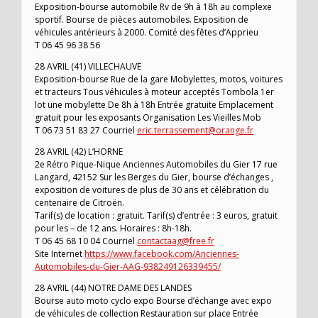
Exposition-bourse automobile Rv de 9h à 18h au complexe
sportif. Bourse de pièces automobiles. Exposition de
véhicules antérieurs à 2000. Comité des fêtes d’Apprieu
T 06 45 96 38 56
28 AVRIL (41) VILLECHAUVE
Exposition-bourse Rue de la gare Mobylettes, motos, voitures
et tracteurs Tous véhicules à moteur acceptés Tombola 1er
lot une mobylette De 8h à 18h Entrée gratuite Emplacement
gratuit pour les exposants Organisation Les Vieilles Mob
T 06 73 51 83 27 Courriel
eric.terrassement@orange.fr
28 AVRIL (42) L’HORNE
2e Rétro Pique-Nique Anciennes Automobiles du Gier 17 rue
Langard, 42152 Sur les Berges du Gier, bourse d’échanges ,
exposition de voitures de plus de 30 ans et célébration du
centenaire de Citroën.
Tarif(s) de location : gratuit. Tarif(s) d’entrée : 3 euros, gratuit
pour les – de 12 ans. Horaires : 8h-18h.
T 06 45 68 10 04 Courriel
contactaag@free.fr
Site Internet
https://www.facebook.com/Anciennes-
Automobiles-du-Gier-AAG-938249126339455/
28 AVRIL (44) NOTRE DAME DES LANDES
Bourse auto moto cyclo expo Bourse d’échange avec expo
de véhicules de collection Restauration sur place Entrée