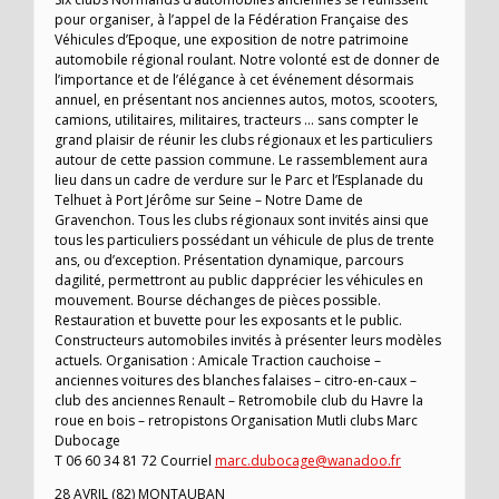
pour organiser, à l’appel de la Fédération Française des
Véhicules d’Epoque, une exposition de notre patrimoine
automobile régional roulant. Notre volonté est de donner de
l’importance et de l’élégance à cet événement désormais
annuel, en présentant nos anciennes autos, motos, scooters,
camions, utilitaires, militaires, tracteurs … sans compter le
grand plaisir de réunir les clubs régionaux et les particuliers
autour de cette passion commune. Le rassemblement aura
lieu dans un cadre de verdure sur le Parc et l’Esplanade du
Telhuet à Port Jérôme sur Seine – Notre Dame de
Gravenchon. Tous les clubs régionaux sont invités ainsi que
tous les particuliers possédant un véhicule de plus de trente
ans, ou d’exception. Présentation dynamique, parcours
dagilité, permettront au public dapprécier les véhicules en
mouvement. Bourse déchanges de pièces possible.
Restauration et buvette pour les exposants et le public.
Constructeurs automobiles invités à présenter leurs modèles
actuels. Organisation : Amicale Traction cauchoise –
anciennes voitures des blanches falaises – citro-en-caux –
club des anciennes Renault – Retromobile club du Havre la
roue en bois – retropistons Organisation Mutli clubs Marc
Dubocage
T 06 60 34 81 72 Courriel
marc.dubocage@wanadoo.fr
28 AVRIL (82) MONTAUBAN