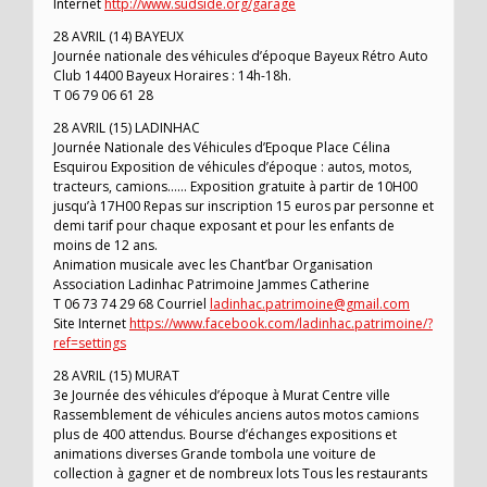
Internet
http://www.sudside.org/garage
28 AVRIL (14) BAYEUX
Journée nationale des véhicules d’époque Bayeux Rétro Auto
Club 14400 Bayeux Horaires : 14h-18h.
T 06 79 06 61 28
28 AVRIL (15) LADINHAC
Journée Nationale des Véhicules d’Epoque Place Célina
Esquirou Exposition de véhicules d’époque : autos, motos,
tracteurs, camions…… Exposition gratuite à partir de 10H00
jusqu’à 17H00 Repas sur inscription 15 euros par personne et
demi tarif pour chaque exposant et pour les enfants de
moins de 12 ans.
Animation musicale avec les Chant’bar Organisation
Association Ladinhac Patrimoine Jammes Catherine
T 06 73 74 29 68 Courriel
ladinhac.patrimoine@gmail.com
Site Internet
https://www.facebook.com/ladinhac.patrimoine/?
ref=settings
28 AVRIL (15) MURAT
3e Journée des véhicules d’époque à Murat Centre ville
Rassemblement de véhicules anciens autos motos camions
plus de 400 attendus. Bourse d’échanges expositions et
animations diverses Grande tombola une voiture de
collection à gagner et de nombreux lots Tous les restaurants