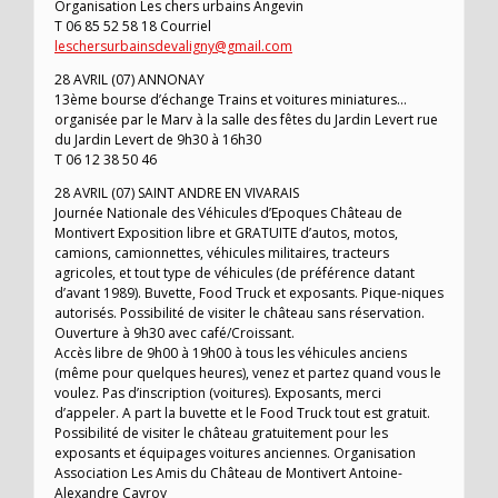
Organisation Les chers urbains Angevin
T 06 85 52 58 18 Courriel
leschersurbainsdevaligny@gmail.com
28 AVRIL (07) ANNONAY
13ème bourse d’échange Trains et voitures miniatures…
organisée par le Marv à la salle des fêtes du Jardin Levert rue
du Jardin Levert de 9h30 à 16h30
T 06 12 38 50 46
28 AVRIL (07) SAINT ANDRE EN VIVARAIS
Journée Nationale des Véhicules d’Epoques Château de
Montivert Exposition libre et GRATUITE d’autos, motos,
camions, camionnettes, véhicules militaires, tracteurs
agricoles, et tout type de véhicules (de préférence datant
d’avant 1989). Buvette, Food Truck et exposants. Pique-niques
autorisés. Possibilité de visiter le château sans réservation.
Ouverture à 9h30 avec café/Croissant.
Accès libre de 9h00 à 19h00 à tous les véhicules anciens
(même pour quelques heures), venez et partez quand vous le
voulez. Pas d’inscription (voitures). Exposants, merci
d’appeler. A part la buvette et le Food Truck tout est gratuit.
Possibilité de visiter le château gratuitement pour les
exposants et équipages voitures anciennes. Organisation
Association Les Amis du Château de Montivert Antoine-
Alexandre Cavroy