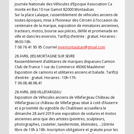
Journée Nationale des Véhicules d’Epoque Association Ca
monte en Bas 10 rue Gamot 82000 Montauban
Sur la place Lalaque, rassemblement de véhicules anciens de
toutes époques, mise à l’honneur des Citroën à l’occasion du
centenaire de la marque, exposition de miniatures anciennes,
tracteurs, motos, bourse aux pièces, défilé et promenade en
ville et dans les environs. Tarif(s) d’entrée : gratuit. Horaires :
9h30-18h.
T 06 76 41 95 95 Courriel
jnvemontauban@gmail.com
28 AVRIL (85) MORTAGNE SUR SEVRE
Rassemblement d’utilitaires de marques disparues Camion
Club de France 1 rue du Commerce 49360 Maulévrier
Exposition de camions et utilitaires anciens et balade. Tarif(s)
d’entrée : gratuit. Horaires : 10h-17h.
T 06.08.48.98.41
28 AVRIL (89) VILLEFARGEAU
Exposition de Véhicules anciens de Villefargeau Château de
Villefargeau Le château de Villefargeau situé à coté d’Auxerre
et à proximité du vignoble du Chablisien accueillera le
dimanche 28 avril 2019 une exposition de voitures et motos
anciennes ainsi que des artistes (peintres, sculpteurs,
photographes, coutelier, taxidermiste, ébénistes, …) Entrée
libre de 10h à 18h. Inscription obligatoire et gratuite pour les