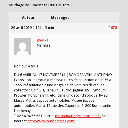
Affichage de 1 message (sur 1 au total)
Auteur
Messages
26 avril 2019 à 19 h 13 min
#676
gnacks
Membre
Bonjour à tous
DU 6 AVRIL AU 17 NOVEMBRE (41) ROMORANTIN LANTHENAY
Exposition Les Youngtimers voitures de collection de 1975 à
1995 Présentation d’une vingtaine de voitures devenues
collector : Golf GTI, Renault 5 Turbo, Jaguar XJS, Plymouth
Prowler, Porsche 911, etc., dans un décor d’époque. Rv au
Musée Matra, espace automobiles. Musée Espace
automobiles Matra, 17 rue des Capucins, 41200 Romorantin-
Lanthenay
T 02 54 94 55 58 Courriel
museematra@romorantin.fr
Site
Internet
http://www.museematra.com/