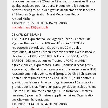
proposent un menu à 20 euros Réservation conseillée Il reste
quelques places pour la bourse Plaque de rallye souvenir
offerte Parking toute la ville gratuit Manifestation de 8 heures
à 18 heures Organisation Murat Mécanique Rétro
Arnaud Michel
T 06 09 31 81 85 – 06 08 32 84 79 Courriel
michelarnaud15@yahoo.fr
28 AVRIL (21) BEAUNE
18e Bourse Expo château de Vignoles Parc du Château de
Vignoles Bourse Expo « 100 ans d’Épopée CITROËN »
rétrospective production Citroën avec 20 modèles
mythiques, utilitaires Citroën, records et raids avec la Rosalie
des Records 1933, la 7C 1935 de François LECOT, la 2CV
BARBOT 1953, exposition les Tracteurs FORD, matériel
agricole ancien, expo motos TERROT, bourse d’échanges 120
exposants, buffet et buvette sur place. Journée nationale FFVE
rassemblement des véhicules d’époque. De 9h à 19h, parc du
Château de Vignoles près de 21200 BEAUNE, public entrée 3
gratuit pour les enfants accompagnés jusqu’à 16 ans, accès
gratuit pour le chauffeur et un passager des véhicules anciens
jusqu’en 1985. Bourse d’échange : 10 le forfait de 5 mètres
linéaires, 5 pour les 5 mètres supplémentaires. Organisation
Les Chevronnés Yves Meniel
T 03 80 51 83 44 – 06 80 47 31 20 Courriel