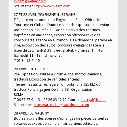
cvaam@wanadoo.fr
Site Internet
http://www.cvaam.com
27 ET 28 AVRIL (95) ENGHEIN LES BAINS
Elégance en automobile à Enghein-les-Bains Office de
Tourisme et Club de l’Auto Le samedi, exposition des voitures
anciennes sur la jetée du Lac et le Parvis des Thermes,
baptêmes en anciennes, exposition rétrospective des
concours d’élégance en automobile. Le dimanche, parade en
ville, exposition des autos, concours d’élégance face à la
Jetée du Lac. Tarif(s) d’entrée : gratuit. Horaires : 14h-18h
(samedi), 11h-18h (dimanche).
T 01 34 12 41 15
28 AVRIL (01) DROM
26e Exposition-Bourse à Drom Autos, motos, camions,
tracteurs Exposition de véhicules anciens
Thème : les utilitaires légers Tombola : une 125 MZ ou
tracteur Pony à gagner De 7h à 18h Organisation
RCMA
T 06 37 27 91 13 – 06 26 83 12 72 Courriel
berryal@free.fr
Site Internet
https://arcmablog.wordpress.com
28 AVRIL (03) VALIGNY
Bourse aux vieilles Bourse d’échanges de pièces de vieilles
voitures et exposition en plein air de vieux véhicules.