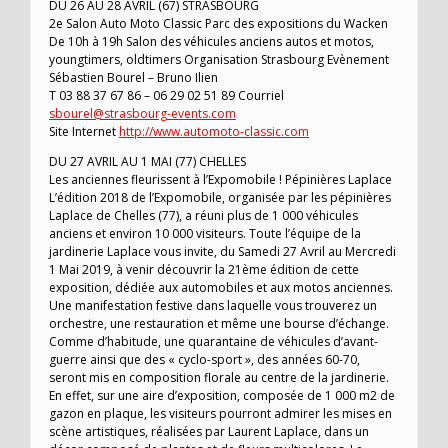
DU 26 AU 28 AVRIL (67) STRASBOURG
2e Salon Auto Moto Classic Parc des expositions du Wacken
De 10h à 19h Salon des véhicules anciens autos et motos,
youngtimers, oldtimers Organisation Strasbourg Evènement
Sébastien Bourel – Bruno Ilien
T 03 88 37 67 86 – 06 29 02 51 89 Courriel
sbourel@strasbourg-events.com
Site Internet
http://www.automoto-classic.com
DU 27 AVRIL AU 1 MAI (77) CHELLES
Les anciennes fleurissent à l’Expomobile ! Pépinières Laplace
L’édition 2018 de l’Expomobile, organisée par les pépinières
Laplace de Chelles (77), a réuni plus de 1 000 véhicules
anciens et environ 10 000 visiteurs. Toute l’équipe de la
jardinerie Laplace vous invite, du Samedi 27 Avril au Mercredi
1 Mai 2019, à venir découvrir la 21ème édition de cette
exposition, dédiée aux automobiles et aux motos anciennes.
Une manifestation festive dans laquelle vous trouverez un
orchestre, une restauration et même une bourse d’échange.
Comme d’habitude, une quarantaine de véhicules d’avant-
guerre ainsi que des « cyclo-sport », des années 60-70,
seront mis en composition florale au centre de la jardinerie.
En effet, sur une aire d’exposition, composée de 1 000 m2 de
gazon en plaque, les visiteurs pourront admirer les mises en
scène artistiques, réalisées par Laurent Laplace, dans un