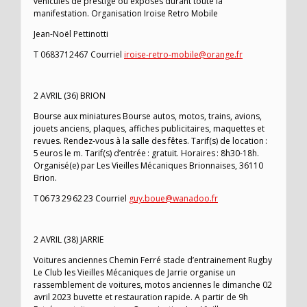
véhicules de prestige ou exposés durant toute la
manifestation. Organisation Iroise Retro Mobile
Jean-Noël Pettinotti
T 0683712467 Courriel
iroise-retro-mobile@orange.fr
2 AVRIL (36) BRION
Bourse aux miniatures Bourse autos, motos, trains, avions,
jouets anciens, plaques, affiches publicitaires, maquettes et
revues. Rendez-vous à la salle des fêtes. Tarif(s) de location :
5 euros le m. Tarif(s) d’entrée : gratuit. Horaires : 8h30-18h.
Organisé(e) par Les Vieilles Mécaniques Brionnaises, 36110
Brion.
T 06 73 29 62 23 Courriel
guy.boue@wanadoo.fr
2 AVRIL (38) JARRIE
Voitures anciennes Chemin Ferré stade d’entrainement Rugby
Le Club les Vieilles Mécaniques de Jarrie organise un
rassemblement de voitures, motos anciennes le dimanche 02
avril 2023 buvette et restauration rapide. A partir de 9h