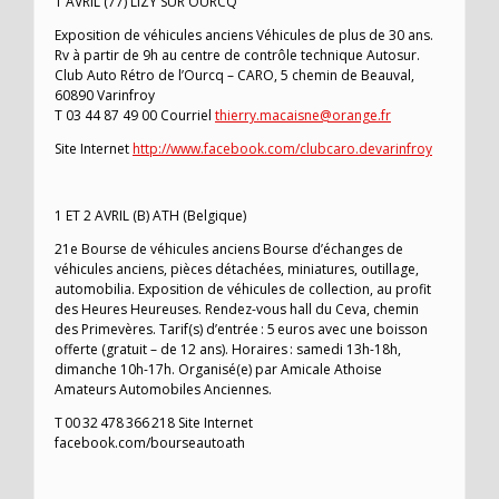
1 AVRIL (77) LIZY SUR OURCQ
Exposition de véhicules anciens Véhicules de plus de 30 ans.
Rv à partir de 9h au centre de contrôle technique Autosur.
Club Auto Rétro de l’Ourcq – CARO, 5 chemin de Beauval,
60890 Varinfroy
T 03 44 87 49 00 Courriel
thierry.macaisne@orange.fr
Site Internet
http://www.facebook.com/clubcaro.devarinfroy
1 ET 2 AVRIL (B) ATH (Belgique)
21e Bourse de véhicules anciens Bourse d’échanges de
véhicules anciens, pièces détachées, miniatures, outillage,
automobilia. Exposition de véhicules de collection, au profit
des Heures Heureuses. Rendez-vous hall du Ceva, chemin
des Primevères. Tarif(s) d’entrée : 5 euros avec une boisson
offerte (gratuit – de 12 ans). Horaires : samedi 13h-18h,
dimanche 10h-17h. Organisé(e) par Amicale Athoise
Amateurs Automobiles Anciennes.
T 00 32 478 366 218 Site Internet
facebook.com/bourseautoath