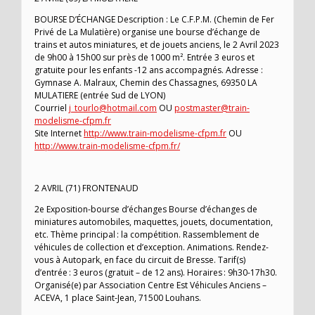
BOURSE D’ÉCHANGE Description : Le C.F.P.M. (Chemin de Fer
Privé de La Mulatière) organise une bourse d’échange de
trains et autos miniatures, et de jouets anciens, le 2 Avril 2023
de 9h00 à 15h00 sur près de 1000 m². Entrée 3 euros et
gratuite pour les enfants -12 ans accompagnés. Adresse :
Gymnase A. Malraux, Chemin des Chassagnes, 69350 LA
MULATIERE (entrée Sud de LYON)
Courriel
j_tourlo@hotmail.com
OU
postmaster@train-
modelisme-cfpm.fr
Site Internet
http://www.train-modelisme-cfpm.fr
OU
http://www.train-modelisme-cfpm.fr/
2 AVRIL (71) FRONTENAUD
2e Exposition-bourse d’échanges Bourse d’échanges de
miniatures automobiles, maquettes, jouets, documentation,
etc. Thème principal : la compétition. Rassemblement de
véhicules de collection et d’exception. Animations. Rendez-
vous à Autopark, en face du circuit de Bresse. Tarif(s)
d’entrée : 3 euros (gratuit – de 12 ans). Horaires : 9h30-17h30.
Organisé(e) par Association Centre Est Véhicules Anciens –
ACEVA, 1 place Saint-Jean, 71500 Louhans.