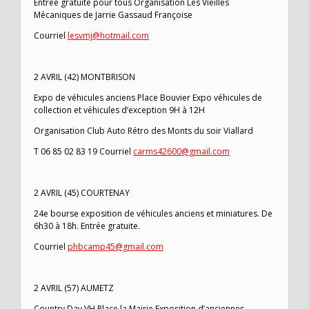
Entrée gratuite pour tous Organisation Les Vieilles
Mécaniques de Jarrie Gassaud Françoise
Courriel
lesvmj@hotmail.com
2 AVRIL (42) MONTBRISON
Expo de véhicules anciens Place Bouvier Expo véhicules de
collection et véhicules d’exception 9H à 12H
Organisation Club Auto Rétro des Monts du soir Viallard
T 06 85 02 83 19 Courriel
carms42600@gmail.com
2 AVRIL (45) COURTENAY
24e bourse exposition de véhicules anciens et miniatures. De
6h30 à 18h. Entrée gratuite.
Courriel
phbcamp45@gmail.com
2 AVRIL (57) AUMETZ
Country Day VH Place la Mairie Exposition d’anciennes