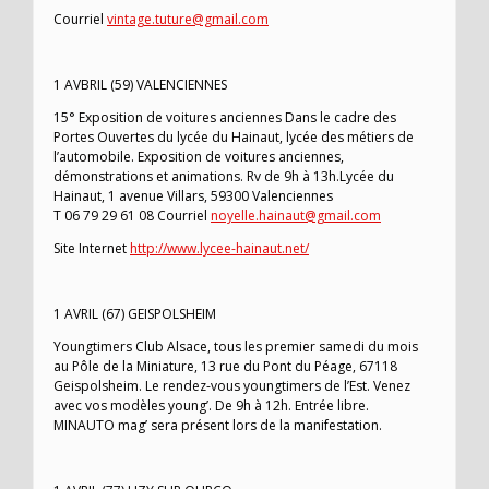
Courriel
vintage.tuture@gmail.com
1 AVBRIL (59) VALENCIENNES
15° Exposition de voitures anciennes Dans le cadre des
Portes Ouvertes du lycée du Hainaut, lycée des métiers de
l’automobile. Exposition de voitures anciennes,
démonstrations et animations. Rv de 9h à 13h.Lycée du
Hainaut, 1 avenue Villars, 59300 Valenciennes
T 06 79 29 61 08 Courriel
noyelle.hainaut@gmail.com
Site Internet
http://www.lycee-hainaut.net/
1 AVRIL (67) GEISPOLSHEIM
Youngtimers Club Alsace, tous les premier samedi du mois
au Pôle de la Miniature, 13 rue du Pont du Péage, 67118
Geispolsheim. Le rendez-vous youngtimers de l’Est. Venez
avec vos modèles young’. De 9h à 12h. Entrée libre.
MINAUTO mag’ sera présent lors de la manifestation.