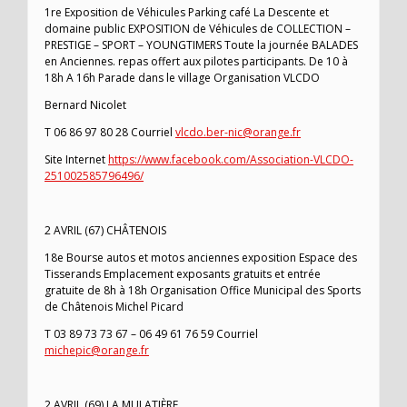
1re Exposition de Véhicules Parking café La Descente et
domaine public EXPOSITION de Véhicules de COLLECTION –
PRESTIGE – SPORT – YOUNGTIMERS Toute la journée BALADES
en Anciennes. repas offert aux pilotes participants. De 10 à
18h A 16h Parade dans le village Organisation VLCDO
Bernard Nicolet
T 06 86 97 80 28 Courriel
vlcdo.ber-nic@orange.fr
Site Internet
https://www.facebook.com/Association-VLCDO-
251002585796496/
2 AVRIL (67) CHÂTENOIS
18e Bourse autos et motos anciennes exposition Espace des
Tisserands Emplacement exposants gratuits et entrée
gratuite de 8h à 18h Organisation Office Municipal des Sports
de Châtenois Michel Picard
T 03 89 73 73 67 – 06 49 61 76 59 Courriel
michepic@orange.fr
2 AVRIL (69) LA MULATIÈRE