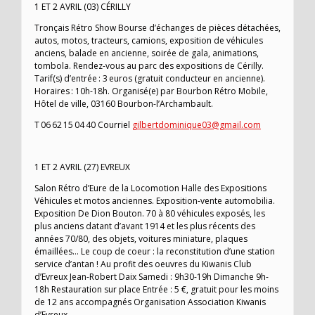
1 ET 2 AVRIL (03) CÉRILLY
Tronçais Rétro Show Bourse d’échanges de pièces détachées,
autos, motos, tracteurs, camions, exposition de véhicules
anciens, balade en ancienne, soirée de gala, animations,
tombola. Rendez-vous au parc des expositions de Cérilly.
Tarif(s) d’entrée : 3 euros (gratuit conducteur en ancienne).
Horaires : 10h-18h. Organisé(e) par Bourbon Rétro Mobile,
Hôtel de ville, 03160 Bourbon-l’Archambault.
T 06 62 15 04 40 Courriel
gilbertdominique03@gmail.com
1 ET 2 AVRIL (27) EVREUX
Salon Rétro d’Eure de la Locomotion Halle des Expositions
Véhicules et motos anciennes. Exposition-vente automobilia.
Exposition De Dion Bouton. 70 à 80 véhicules exposés, les
plus anciens datant d’avant 1914 et les plus récents des
années 70/80, des objets, voitures miniature, plaques
émaillées… Le coup de coeur : la reconstitution d’une station
service d’antan ! Au profit des oeuvres du Kiwanis Club
d’Evreux Jean-Robert Daix Samedi : 9h30-19h Dimanche 9h-
18h Restauration sur place Entrée : 5 €, gratuit pour les moins
de 12 ans accompagnés Organisation Association Kiwanis
d’Evreux