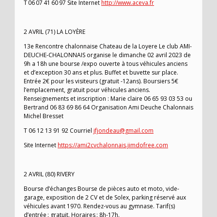
T 06 07 41 60 97 Site Internet
http://www.aceva.fr
2 AVRIL (71) LA LOYÈRE
13e Rencontre chalonnaise Chateau de la Loyere Le club AMI-
DEUCHE-CHALONNAIS organise le dimanche 02 avril 2023 de
9h a 18h une bourse /expo ouverte à tous véhicules anciens
et d’exception 30 ans et plus. Buffet et buvette sur place.
Entrée 2€ pour les visiteurs (gratuit -12ans). Boursiers 5€
l’emplacement, gratuit pour véhicules anciens.
Renseignements et inscription : Marie claire 06 65 93 03 53 ou
Bertrand 06 83 69 86 64 Organisation Ami Deuche Chalonnais
Michel Bresset
T 06 12 13 91 92 Courriel
jfjondeau@gmail.com
Site Internet
https://ami2cvchalonnais.jimdofree.com
2 AVRIL (80) RIVERY
Bourse d’échanges Bourse de pièces auto et moto, vide-
garage, exposition de 2 CV et de Solex, parking réservé aux
véhicules avant 1970. Rendez-vous au gymnase. Tarif(s)
d’entrée : gratuit. Horaires : 8h-17h.