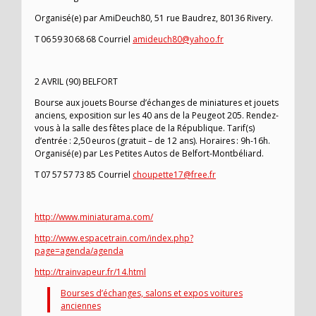
Organisé(e) par AmiDeuch80, 51 rue Baudrez, 80136 Rivery.
T 06 59 30 68 68 Courriel
amideuch80@yahoo.fr
2 AVRIL (90) BELFORT
Bourse aux jouets Bourse d’échanges de miniatures et jouets
anciens, exposition sur les 40 ans de la Peugeot 205. Rendez-
vous à la salle des fêtes place de la République. Tarif(s)
d’entrée : 2,50 euros (gratuit – de 12 ans). Horaires : 9h-16h.
Organisé(e) par Les Petites Autos de Belfort-Montbéliard.
T 07 57 57 73 85 Courriel
choupette17@free.fr
http://www.miniaturama.com/
http://www.espacetrain.com/index.php?
page=agenda/agenda
http://trainvapeur.fr/14.html
Bourses d’échanges, salons et expos voitures
anciennes