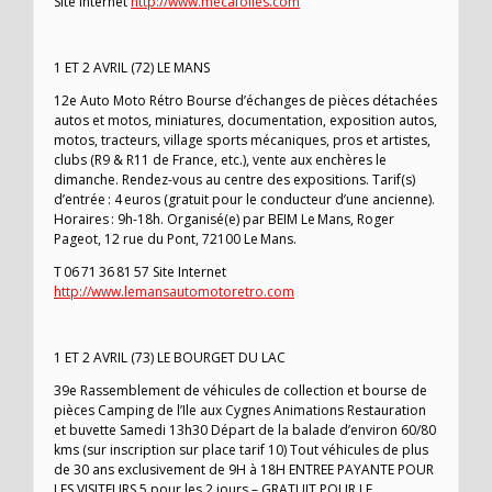
Site Internet
http://www.mecafolies.com
1 ET 2 AVRIL (72) LE MANS
12e Auto Moto Rétro Bourse d’échanges de pièces détachées
autos et motos, miniatures, documentation, exposition autos,
motos, tracteurs, village sports mécaniques, pros et artistes,
clubs (R9 & R11 de France, etc.), vente aux enchères le
dimanche. Rendez-vous au centre des expositions. Tarif(s)
d’entrée : 4 euros (gratuit pour le conducteur d’une ancienne).
Horaires : 9h-18h. Organisé(e) par BEIM Le Mans, Roger
Pageot, 12 rue du Pont, 72100 Le Mans.
T 06 71 36 81 57 Site Internet
http://www.lemansautomotoretro.com
1 ET 2 AVRIL (73) LE BOURGET DU LAC
39e Rassemblement de véhicules de collection et bourse de
pièces Camping de l’Ile aux Cygnes Animations Restauration
et buvette Samedi 13h30 Départ de la balade d’environ 60/80
kms (sur inscription sur place tarif 10) Tout véhicules de plus
de 30 ans exclusivement de 9H à 18H ENTREE PAYANTE POUR
LES VISITEURS 5 pour les 2 jours – GRATUIT POUR LE