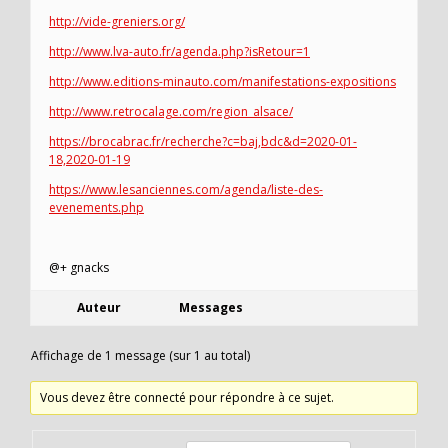
http://vide-greniers.org/
http://www.lva-auto.fr/agenda.php?isRetour=1
http://www.editions-minauto.com/manifestations-expositions
http://www.retrocalage.com/region_alsace/
https://brocabrac.fr/recherche?c=baj,bdc&d=2020-01-
18,2020-01-19
https://www.lesanciennes.com/agenda/liste-des-
evenements.php
@+ gnacks
Auteur
Messages
Affichage de 1 message (sur 1 au total)
Vous devez être connecté pour répondre à ce sujet.