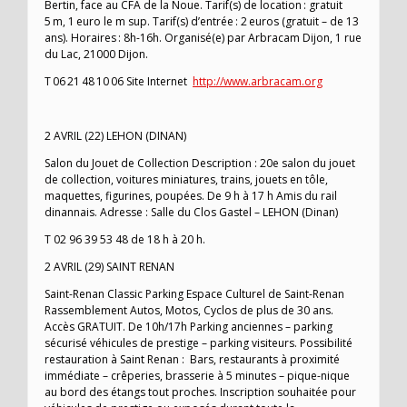
Bertin, face au CFA de la Noue. Tarif(s) de location : gratuit
5 m, 1 euro le m sup. Tarif(s) d’entrée : 2 euros (gratuit – de 13
ans). Horaires : 8h-16h. Organisé(e) par Arbracam Dijon, 1 rue
du Lac, 21000 Dijon.
T 06 21 48 10 06 Site Internet
http://www.arbracam.org
2 AVRIL (22) LEHON (DINAN)
Salon du Jouet de Collection Description : 20e salon du jouet
de collection, voitures miniatures, trains, jouets en tôle,
maquettes, figurines, poupées. De 9 h à 17 h Amis du rail
dinannais. Adresse : Salle du Clos Gastel – LEHON (Dinan)
T 02 96 39 53 48 de 18 h à 20 h.
2 AVRIL (29) SAINT RENAN
Saint-Renan Classic Parking Espace Culturel de Saint-Renan
Rassemblement Autos, Motos, Cyclos de plus de 30 ans.
Accès GRATUIT. De 10h/17h Parking anciennes – parking
sécurisé véhicules de prestige – parking visiteurs. Possibilité
restauration à Saint Renan : Bars, restaurants à proximité
immédiate – crêperies, brasserie à 5 minutes – pique-nique
au bord des étangs tout proches. Inscription souhaitée pour