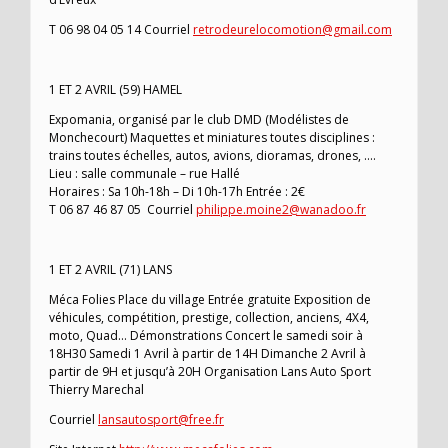
T 06 98 04 05 14 Courriel
retrodeurelocomotion@gmail.com
1 ET 2 AVRIL (59) HAMEL
Expomania, organisé par le club DMD (Modélistes de
Monchecourt) Maquettes et miniatures toutes disciplines :
trains toutes échelles, autos, avions, dioramas, drones, ….
Lieu : salle communale – rue Hallé
Horaires : Sa 10h-18h – Di 10h-17h Entrée : 2€
T 06 87 46 87 05 Courriel
philippe.moine2@wanadoo.fr
1 ET 2 AVRIL (71) LANS
Méca Folies Place du village Entrée gratuite Exposition de
véhicules, compétition, prestige, collection, anciens, 4X4,
moto, Quad… Démonstrations Concert le samedi soir à
18H30 Samedi 1 Avril à partir de 14H Dimanche 2 Avril à
partir de 9H et jusqu’à 20H Organisation Lans Auto Sport
Thierry Marechal
Courriel
lansautosport@free.fr