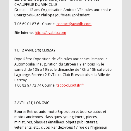
CHAUFFEUR DU VEHICULE
Gratuit – 12 ans Organisation Amicale Véhicules anciens Le
Bourget-du-Lac Philippe Jouffrieau (président)
T 06 69 01 87 61 Courriel
contact@avablb.com
Site Internet
https://avablb.com
1 ET 2 AVRIL (79) CERIZAY
Expo Rétro Exposition de véhicules anciens multimarque.
Automobilia. Inauguration du Citroën HY en bois. Rv le
samedi de 10h à 19h et le dimanche de 10h à 18h salle Léo
Lagrange. Entrée : 2 €.vTacot Club Bressuirais et la Ville de
Cerizay
T 06 82 97 72 74 Courriel
tacot-club@sfr.fr
2 AVRIL (21) LONGVIC
Bourse Retroc auto-moto Exposition et bourse autos et
motos anciennes, classiques, youngtimers, pièces,
miniatures, plaques émaillées, objets publicitaires,
vêtements, etc., clubs. Rendez-vous 17 rue de l’Ingénieur