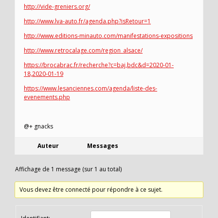
http://vide-greniers.org/
http://www.lva-auto.fr/agenda.php?isRetour=1
http://www.editions-minauto.com/manifestations-expositions
http://www.retrocalage.com/region_alsace/
https://brocabrac.fr/recherche?c=baj,bdc&d=2020-01-
18,2020-01-19
https://www.lesanciennes.com/agenda/liste-des-
evenements.php
@+ gnacks
Auteur
Messages
Affichage de 1 message (sur 1 au total)
Vous devez être connecté pour répondre à ce sujet.