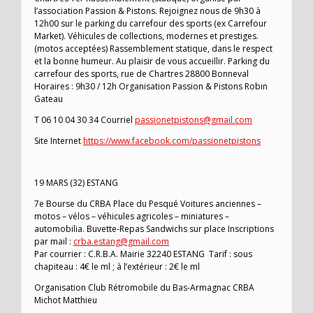
l’association Passion & Pistons. Rejoignez nous de 9h30 à
12h00 sur le parking du carrefour des sports (ex Carrefour
Market). Véhicules de collections, modernes et prestiges.
(motos acceptées) Rassemblement statique, dans le respect
et la bonne humeur. Au plaisir de vous accueillir. Parking du
carrefour des sports, rue de Chartres 28800 Bonneval
Horaires : 9h30 / 12h Organisation Passion & Pistons Robin
Gateau
T 06 10 04 30 34 Courriel
passionetpistons@gmail.com
Site Internet
https://www.facebook.com/passionetpistons
19 MARS (32) ESTANG
7e Bourse du CRBA Place du Pesqué Voitures anciennes –
motos – vélos – véhicules agricoles – miniatures –
automobilia. Buvette-Repas Sandwichs sur place Inscriptions
par mail :
crba.estang@gmail.com
Par courrier : C.R.B.A. Mairie 32240 ESTANG Tarif : sous
chapiteau : 4€ le ml ; à l’extérieur : 2€ le ml
Organisation Club Rétromobile du Bas-Armagnac CRBA
Michot Matthieu