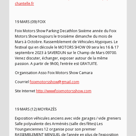
chantelle.fr
19 MARS (09) FOIX
Foix Motors Show Parking Decathlon Sixième année du Foix
Motors Show toujours le troisième dimanche du mois de
Mars à Octobre. Rassemblement de Véhicules Atypiques. Le
festival qui en découle le MOTORS SHOW 09 sera les 16 & 17
septembre 2023 à SAVERDUN sur le Champ de Mars 09700.
Venez discuter, échanger, exposer autour de la même
passion. A partir de 9h00, l’entrée est GRATUITE.
Organisation Asso Foix Motors Show Camara
Courriel
foixmotorsshow@gmail.com
Site Internet
http://wwwfoixmotorsshow.com
19 MARS (12) MOYRAZÈS
Exposition véhicules anciens avec vide garages / vide greniers
Salle polyvalente des Arméniès (salle des fêtes) Les
Younganciennes 12 organise pour son premier
RASSEMBLEMENT MENSUEL de l’année en plus de l’exposition