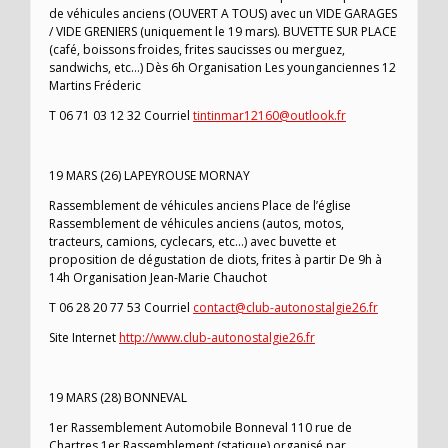
de véhicules anciens (OUVERT A TOUS) avec un VIDE GARAGES
/ VIDE GRENIERS (uniquement le 19 mars). BUVETTE SUR PLACE
(café, boissons froides, frites saucisses ou merguez,
sandwichs, etc…) Dès 6h Organisation Les younganciennes 12
Martins Fréderic
T 06 71 03 12 32 Courriel
tintinmar12160@outlook.fr
19 MARS (26) LAPEYROUSE MORNAY
Rassemblement de véhicules anciens Place de l’église
Rassemblement de véhicules anciens (autos, motos,
tracteurs, camions, cyclecars, etc…) avec buvette et
proposition de dégustation de diots, frites à partir De 9h à
14h Organisation Jean-Marie Chauchot
T 06 28 20 77 53 Courriel
contact@club-autonostalgie26.fr
Site Internet
http://www.club-autonostalgie26.fr
19 MARS (28) BONNEVAL
1er Rassemblement Automobile Bonneval 110 rue de
Chartres 1er Rassemblement (statique) organisé par