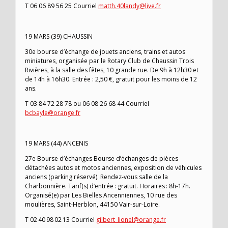
T 06 06 89 56 25 Courriel
matth.40landy@live.fr
19 MARS (39) CHAUSSIN
30e bourse d’échange de jouets anciens, trains et autos
miniatures, organisée par le Rotary Club de Chaussin Trois
Rivières, à la salle des fêtes, 10 grande rue. De 9h à 12h30 et
de 14h à 16h30. Entrée : 2,50 €, gratuit pour les moins de 12
ans.
T 03 84 72 28 78 ou 06 08 26 68 44 Courriel
bcbayle@orange.fr
19 MARS (44) ANCENIS
27e Bourse d’échanges Bourse d’échanges de pièces
détachées autos et motos anciennes, exposition de véhicules
anciens (parking réservé). Rendez-vous salle de la
Charbonnière. Tarif(s) d’entrée : gratuit. Horaires : 8h-17h.
Organisé(e) par Les Bielles Ancenniennes, 10 rue des
moulières, Saint-Herblon, 44150 Vair-sur-Loire.
T 02 40 98 02 13 Courriel
gilbert_lionel@orange.fr