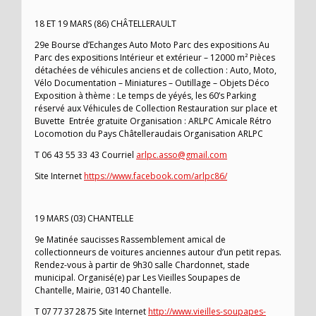
18 ET 19 MARS (86) CHÂTELLERAULT
29e Bourse d’Echanges Auto Moto Parc des expositions Au
Parc des expositions Intérieur et extérieur – 12000 m² Pièces
détachées de véhicules anciens et de collection : Auto, Moto,
Vélo Documentation – Miniatures – Outillage – Objets Déco
Exposition à thème : Le temps de yéyés, les 60’s Parking
réservé aux Véhicules de Collection Restauration sur place et
Buvette Entrée gratuite Organisation : ARLPC Amicale Rétro
Locomotion du Pays Châtelleraudais Organisation ARLPC
T 06 43 55 33 43 Courriel
arlpc.asso@gmail.com
Site Internet
https://www.facebook.com/arlpc86/
19 MARS (03) CHANTELLE
9e Matinée saucisses Rassemblement amical de
collectionneurs de voitures anciennes autour d’un petit repas.
Rendez-vous à partir de 9h30 salle Chardonnet, stade
municipal. Organisé(e) par Les Vieilles Soupapes de
Chantelle, Mairie, 03140 Chantelle.
T 07 77 37 28 75 Site Internet
http://www.vieilles-soupapes-