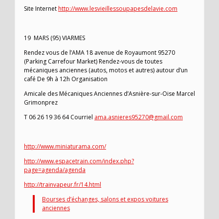
Site Internet
http://www.lesvieillessoupapesdelavie.com
19 MARS (95) VIARMES
Rendez vous de l’AMA 18 avenue de Royaumont 95270
(Parking Carrefour Market) Rendez-vous de toutes
mécaniques anciennes (autos, motos et autres) autour d’un
café De 9h à 12h Organisation
Amicale des Mécaniques Anciennes d’Asnière-sur-Oise Marcel
Grimonprez
T 06 26 19 36 64 Courriel
ama.asnieres95270@gmail.com
http://www.miniaturama.com/
http://www.espacetrain.com/index.php?
page=agenda/agenda
http://trainvapeur.fr/14.html
Bourses d’échanges, salons et expos voitures
anciennes