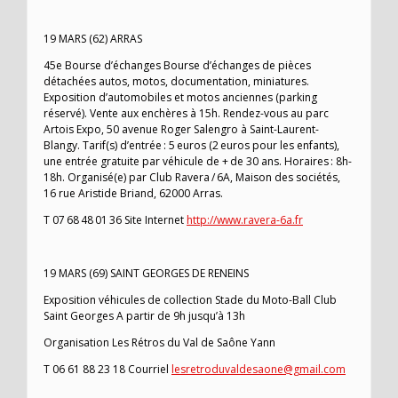
19 MARS (62) ARRAS
45e Bourse d’échanges Bourse d’échanges de pièces
détachées autos, motos, documentation, miniatures.
Exposition d’automobiles et motos anciennes (parking
réservé). Vente aux enchères à 15h. Rendez-vous au parc
Artois Expo, 50 avenue Roger Salengro à Saint-Laurent-
Blangy. Tarif(s) d’entrée : 5 euros (2 euros pour les enfants),
une entrée gratuite par véhicule de + de 30 ans. Horaires : 8h-
18h. Organisé(e) par Club Ravera / 6A, Maison des sociétés,
16 rue Aristide Briand, 62000 Arras.
T 07 68 48 01 36 Site Internet
http://www.ravera-6a.fr
19 MARS (69) SAINT GEORGES DE RENEINS
Exposition véhicules de collection Stade du Moto-Ball Club
Saint Georges A partir de 9h jusqu’à 13h
Organisation Les Rétros du Val de Saône Yann
T 06 61 88 23 18 Courriel
lesretroduvaldesaone@gmail.com