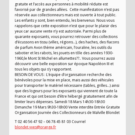
gratuite et l’accès aux personnes à mobilité réduite est
favorisé par de grandes allées. Cette manifestation n’est pas
réservée aux collectionneurs mais est ouverte à tout public.
Les enfants y sont, bien entendu, les bienvenus Nous vous
rappelons que cette exposition n’est que pour le plaisir des
yeux car aucune vente n’y est autorisée. Parmi plus de
quarante exposants, vous pourrez retrouver des collections
d’écussons en tissu (villes, régions…), des haches, des flacons
de parfum Avon thème américain, l’ouraline, les outils du
sabotier et les rabots, les jouets en tôle des années 1930-
1960,le Mont St Michel en allumettes??.. Vous pourrez aussi
découvrir une belle exposition sur époque Napoléon III et
tous les objets qui s’y rapportent.
BESOIN DE VOUS : L’équipe d’organisation recherche des
bénévoles pour la mise en place, mais aussi des véhicules
pour transporter le matériel nécessaire (tables, grilles…) ainsi
que des logeurs pour les exposants qui viennent de toute la
France et qui ont besoin d’être hébergé gratuitement afin de
limiter leurs dépenses. Samedi 18 Mars 14h30-18h30
Dimanche 19 Mars 9h30-18h00 Vente interdite Entrée Gratuite
Organisation Journée des Collectionneurs de Malville Blondet
T 02 40 56 47 92 – 06 78 45 81 03 Courriel
blondet.yves@orange.fr