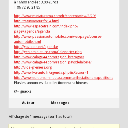
à 16h00 entrée : 3,00 €uros
T 06 72 95 21 85
http://www.miniaturama.com/fr/content/view/3/29/
http://trainvapeur.fr/14.html
http://www.espacetrain.com/index.php?
page=agenda/agenda
http://www.passionautomobile.com/webpage/bourse-
automobile.html
http://gazoline.net/agenda/
http://genieminiature.com/Calendrier.php
http://www.calage44.com/region_bretagne/
http://www.calage44.com/region_paysdelaloire/
http://vide-greniers.org
http://www.lva-auto.fr/agenda.php?isRetour=1
http://www.editions-minauto.com/manifestations-expositions
Plus les annonces du collectionneurs chineurs
@+ gnacks
Auteur
Messages
Affichage de 1 message (sur 1 au total)