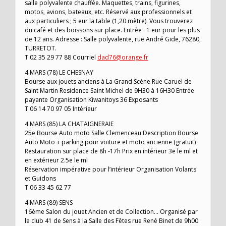
salle polyvalente chauffée. Maquettes, trains, figurines,
motos, avions, bateaux, etc. Réservé aux professionnels et
aux particuliers ; 5 eur la table (1,20 mètre). Vous trouverez
du café et des boissons sur place. Entrée : 1 eur pour les plus
de 12 ans. Adresse : Salle polyvalente, rue André Gide, 76280,
TURRETOT.
T 02 35 29 77 88 Courriel
dad76@orange.fr
4 MARS (78) LE CHESNAY
Bourse aux jouets anciens à La Grand Scène Rue Caruel de
Saint Martin Residence Saint Michel de 9H30 à 16H30 Entrée
payante Organisation Kiwanitoys 36 Exposants
T 06 14 70 97 05 Intérieur
4 MARS (85) LA CHATAIGNERAIE
25e Bourse Auto moto Salle Clemenceau Description Bourse
Auto Moto + parking pour voiture et moto ancienne (gratuit)
Restauration sur place de 8h -17h Prix en intérieur 3e le ml et
en extérieur 2.5e le ml
Réservation impérative pour l’intérieur Organisation Volants
et Guidons
T 06 33 45 62 77
4 MARS (89) SENS
16ème Salon du jouet Ancien et de Collection… Organisé par
le club 41 de Sens à la Salle des Fêtes rue René Binet de 9h00