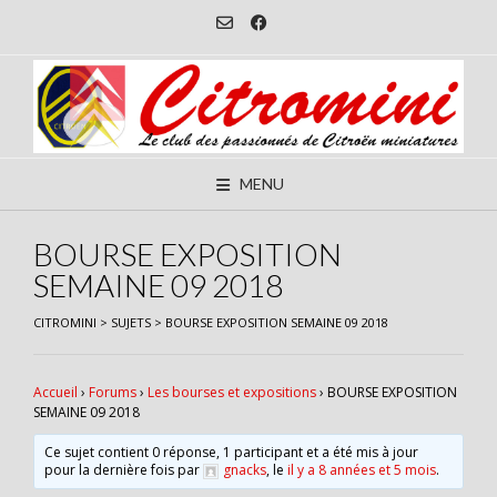
Skip
to
content
MENU
BOURSE EXPOSITION
SEMAINE 09 2018
CITROMINI
>
SUJETS
>
BOURSE EXPOSITION SEMAINE 09 2018
Accueil
›
Forums
›
Les bourses et expositions
›
BOURSE EXPOSITION
SEMAINE 09 2018
Ce sujet contient 0 réponse, 1 participant et a été mis à jour
pour la dernière fois par
gnacks
, le
il y a 8 années et 5 mois
.