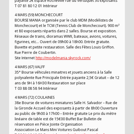
payante 2€ Espace Rocheville rue du Vertuquet 30 Exposants
T 07 81 80 12 01 Intérieur
4 MARS (59) MONCHECOURT
BOURSE MANIA organisée par le club MDM (Modélistes de
Monchecourt) et le TCM (Tennis Club de Monchecourt). 900 m²
et 80 exposants répartis dans 2 salles. Bourse et exposition.
Réseaux de trains, dioramas WWII, bateaux, avions, voitures,
figurines, etc… Ouvert de 09h00 à 18h00. Entrée gratuite.
Buvette et petite restauration. Salle des Fêtes Louis Griffon.
Rue Pierre de Coubertin.
Site Internet
http://modelmania.skyrock.com/
4 MARS (67) VALFF
35° Bourse véhicules minaitres et jouets anciens à la Salle
polyvalente Rue Principale Entrée payante 2,5€ Gratuit – de 12
ans de 9H à 16H30 Restauration sur place
T 03 88 08 58 94 Intérieur
4 MARS (72) COULAINES
38e Bourse de voitures miniatures Salle H. Salvador – Rue de
la Gironde Accueil des exposants à partir de 8h00 Ouverture
au public de 9h00 à 17h00 – Entrée gratuite Le prix du mètre
linéaire de table est de 15€00 Buffet Bar Bulletin de
réservation en Pièce Jointe Organisation
Association Le Mans Mini Voitures Guibout Pascal