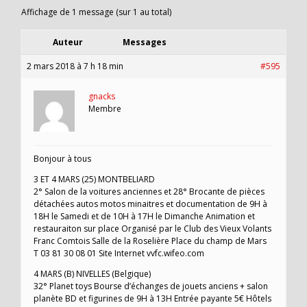
Affichage de 1 message (sur 1 au total)
Auteur
Messages
2 mars 2018 à 7 h 18 min
#595
gnacks
Membre
Bonjour à tous
3 ET 4 MARS (25) MONTBELIARD
2° Salon de la voitures anciennes et 28° Brocante de pièces
détachées autos motos minaitres et documentation de 9H à
18H le Samedi et de 10H à 17H le Dimanche Animation et
restauraiton sur place Organisé par le Club des Vieux Volants
Franc Comtois Salle de la Roselière Place du champ de Mars
T 03 81 30 08 01 Site Internet vvfc.wifeo.com
4 MARS (B) NIVELLES (Belgique)
32° Planet toys Bourse d’échanges de jouets anciens + salon
planète BD et figurines de 9H à 13H Entrée payante 5€ Hôtels