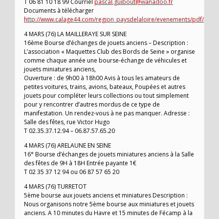
T 06 81 10 18 99 Courriel
pascal.guibout@wanadoo.fr
Documents à télécharger
http://www.calage44.com/region_paysdelaloire/evenements/pdf/201
4 MARS (76) LA MAILLERAYE SUR SEINE
16ème Bourse d’échanges de jouets anciens – Description :
L’association « Maquettes Club des Bords de Seine » organise
comme chaque année une bourse-échange de véhicules et
jouets miniatures anciens,
Ouverture : de 9h00 à 18h00 Avis à tous les amateurs de
petites voitures, trains, avions, bateaux, Poupées et autres
jouets pour compléter leurs collections ou tout simplement
pour y rencontrer d’autres mordus de ce type de
manifestation. Un rendez-vous à ne pas manquer. Adresse :
Salle des fêtes, rue Victor Hugo
T 02.35.37.12.94 – 06.87.57.65.20
4 MARS (76) ARELAUNE EN SEINE
16° Bourse d’échanges de jouets miniatures anciens à la Salle
des fêtes de 9H à 18H Entrée payante 1€
T 02 35 37 12 94 ou 06 87 57 65 20
4 MARS (76) TURRETOT
5ème bourse aux jouets anciens et miniatures Description :
Nous organisons notre 5ème bourse aux miniatures et jouets
anciens. A 10 minutes du Havre et 15 minutes de Fécamp à la