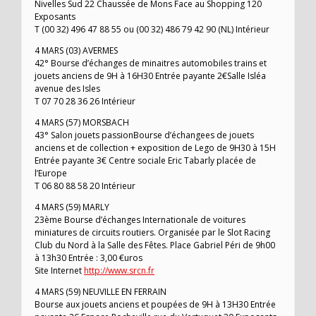
Nivelles Sud 22 Chaussée de Mons Face au Shopping 120
Exposants
T (00 32) 496 47 88 55 ou (00 32) 486 79 42 90 (NL) Intérieur
4 MARS (03) AVERMES
42° Bourse d’échanges de minaitres automobiles trains et
jouets anciens de 9H à 16H30 Entrée payante 2€Salle Isléa
avenue des Isles
T 07 70 28 36 26 Intérieur
4 MARS (57) MORSBACH
43° Salon jouets passionBourse d’échangees de jouets
anciens et de collection + exposition de Lego de 9H30 à 15H
Entrée payante 3€ Centre sociale Eric Tabarly placée de
l’Europe
T 06 80 88 58 20 Intérieur
4 MARS (59) MARLY
23ème Bourse d’échanges Internationale de voitures
miniatures de circuits routiers. Organisée par le Slot Racing
Club du Nord à la Salle des Fêtes. Place Gabriel Péri de 9h00
à 13h30 Entrée : 3,00 €uros
Site Internet
http://www.srcn.fr
4 MARS (59) NEUVILLE EN FERRAIN
Bourse aux jouets anciens et poupées de 9H à 13H30 Entrée