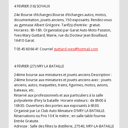
4 FEVRIER (16) SOYAUX
24e Bourse d’échanges Bourse d’échanges autos, motos,
documentation, jouets anciens, 150 exposants. Rendez-vous
au gymnase Albert Grégoire. Tarif(s) d’entrée : gratuit.
Horaires : 8h-18h. Organisé(e) par Garat Auto Moto Passion,
Yves-Mary Guittard, Mairie, rue du Docteur Jean Bouillaud,
16410 Garat.
T 05 45 60 66 41 Courriel
guittard.yves@hotmail.com
4 FEVRIER (27) IVRY LA BATAILLE
24ème bourse aux miniatures et jouets anciens Description :
24ème bourse aux miniatures et jouets anciens avec : jouets
anciens, autos, maquettes, trains, figurines, motos, avions,
bateaux, etc.
Réservé aux professionnels et aux particuliers à la salle
polyvalente d’Ivry la bataille Horaire visiteurs : de 8h00 à
16h30. Ouvertures des portes aux exposants à 6h30.
Organisé par Le Club Auto Miniature D’IVRY LA BATAILLE.
Réservations ou Prix 10 € le mètre ; en salle table fournie.
Entrée Gratuite.
Adresse : Salle des fêtes la distillerie, 27540, IVRY-LA-BATAILLE