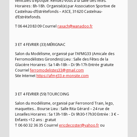
véhicules d’époque. Rendez-vous à la salle des fêtes.
Horaires : 8h-18h. Organisé(e) par Association Sportive de
Castelnau-d’Estrétefonds – ASCE, 31620 Castelnau-
d’Estrétefonds.
T 06 44 20 83 09 Courriel
raxach@wanadoo.fr
3 ET 4 FEVRIER (33) MÉRIGNAC
Salon du Modélisme, organisé par l’AFMG33 (Amicale des
Ferromodélistes Girondins) Lieu : Salle des Fêtes de la
Glacière Horaires : Sa 14h-18h – Di 9h-17h Entrée gratuite
Courriel
ferromodelistes33@gmail.com
Site Internet
https://afmg33.e-monsite.com
3 ET 4 FEVRIER (59) TOURCOING
Salon du modélisme, organisé par Ferronord Train, lego,
maquettes… Bourse Lieu : Salle Rita Gérard – 24 rue de
Linselles Horaires : Sa 13h-18h – Di 9h30-17h30 Entrée : 3 € –
Enfants <12 ans : gratuit
T 06 60 32 36 35 Couirrel
ericdecoster@yahoo.fr
ou