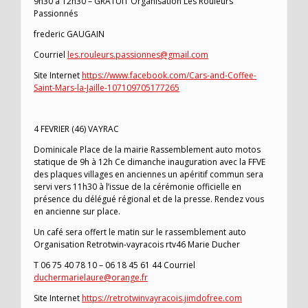
9h30 à 12h30 – GRATUIT Organisation Les Rouleurs
Passionnés
frederic GAUGAIN
Courriel
les.rouleurs.passionnes@gmail.com
Site Internet
https://www.facebook.com/Cars-and-Coffee-
Saint-Mars-la-Jaille-107109705177265
4 FEVRIER (46) VAYRAC
Dominicale Place de la mairie Rassemblement auto motos
statique de 9h à 12h Ce dimanche inauguration avec la FFVE
des plaques villages en anciennes un apéritif commun sera
servi vers 11h30 à l’issue de la cérémonie officielle en
présence du délégué régional et de la presse. Rendez vous
en ancienne sur place.
Un café sera offert le matin sur le rassemblement auto
Organisation Retrotwin-vayracois rtv46 Marie Ducher
T 06 75 40 78 10 – 06 18 45 61 44 Courriel
duchermarielaure@orange.fr
Site Internet
https://retrotwinvayracois.jimdofree.com