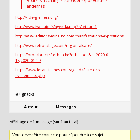
Bourses d’échanges, salons et expos voitures
anciennes
http://vide-greniers.org/
http://www.lva-auto.fr/agenda.php?isRetour=1
http://www.editions-minauto.com/manifestations-expositions
http://www.retrocalage.com/region_alsace/
https://brocabrac.fr/recherche?c=baj,bdc&d=2020-01-
18,2020-01-19
https://www.lesanciennes.com/agenda/liste-des-
evenements.php
@+ gnacks
Auteur
Messages
Affichage de 1 message (sur 1 au total)
Vous devez être connecté pour répondre à ce sujet.