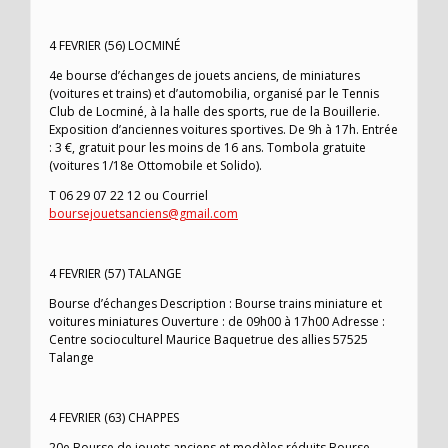
4 FEVRIER (56) LOCMINÉ
4e bourse d’échanges de jouets anciens, de miniatures
(voitures et trains) et d’automobilia, organisé par le Tennis
Club de Locminé, à la halle des sports, rue de la Bouillerie.
Exposition d’anciennes voitures sportives. De 9h à 17h. Entrée
: 3 €, gratuit pour les moins de 16 ans. Tombola gratuite
(voitures 1/18e Ottomobile et Solido).
T 06 29 07 22 12 ou Courriel
boursejouetsanciens@gmail.com
4 FEVRIER (57) TALANGE
Bourse d’échanges Description : Bourse trains miniature et
voitures miniatures Ouverture : de 09h00 à 17h00 Adresse :
Centre socioculturel Maurice Baquetrue des allies 57525
Talange
4 FEVRIER (63) CHAPPES
20e Bourse de jouets anciens et modèles réduits Bourse