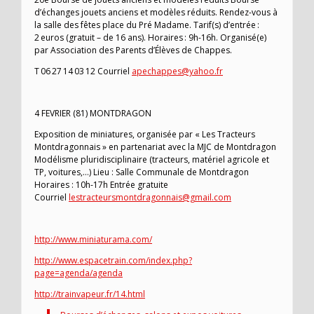
d’échanges jouets anciens et modèles réduits. Rendez-vous à
la salle des fêtes place du Pré Madame. Tarif(s) d’entrée :
2 euros (gratuit – de 16 ans). Horaires : 9h-16h. Organisé(e)
par Association des Parents d’Élèves de Chappes.
T 06 27 14 03 12 Courriel
apechappes@yahoo.fr
4 FEVRIER (81) MONTDRAGON
Exposition de miniatures, organisée par « Les Tracteurs
Montdragonnais » en partenariat avec la MJC de Montdragon
Modélisme pluridisciplinaire (tracteurs, matériel agricole et
TP, voitures,…) Lieu : Salle Communale de Montdragon
Horaires : 10h-17h Entrée gratuite
Courriel
lestracteursmontdragonnais@gmail.com
http://www.miniaturama.com/
http://www.espacetrain.com/index.php?
page=agenda/agenda
http://trainvapeur.fr/14.html