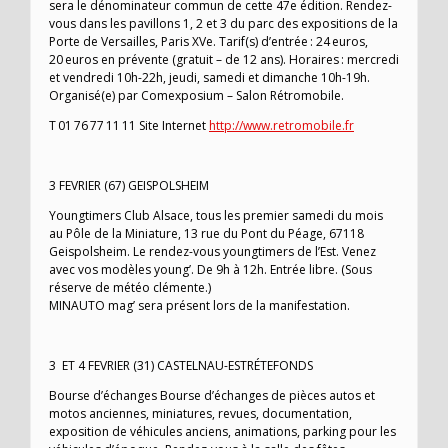
sera le dénominateur commun de cette 47e édition. Rendez-
vous dans les pavillons 1, 2 et 3 du parc des expositions de la
Porte de Versailles, Paris XVe. Tarif(s) d’entrée : 24 euros,
20 euros en prévente (gratuit – de 12 ans). Horaires : mercredi
et vendredi 10h-22h, jeudi, samedi et dimanche 10h-19h.
Organisé(e) par Comexposium – Salon Rétromobile.
T 01 76 77 11 11 Site Internet
http://www.retromobile.fr
3 FEVRIER (67) GEISPOLSHEIM
Youngtimers Club Alsace, tous les premier samedi du mois
au Pôle de la Miniature, 13 rue du Pont du Péage, 67118
Geispolsheim. Le rendez-vous youngtimers de l’Est. Venez
avec vos modèles young’. De 9h à 12h. Entrée libre. (Sous
réserve de météo clémente.)
MINAUTO mag’ sera présent lors de la manifestation.
3 ET 4 FEVRIER (31) CASTELNAU-ESTRÉTEFONDS
Bourse d’échanges Bourse d’échanges de pièces autos et
motos anciennes, miniatures, revues, documentation,
exposition de véhicules anciens, animations, parking pour les