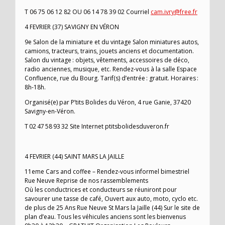
T 06 75 06 12 82 OU 06 14 78 39 02 Courriel
cam.ivry@free.fr
4 FEVRIER (37) SAVIGNY EN VÉRON
9e Salon de la miniature et du vintage Salon miniatures autos,
camions, tracteurs, trains, jouets anciens et documentation.
Salon du vintage : objets, vêtements, accessoires de déco,
radio anciennes, musique, etc. Rendez-vous à la salle Espace
Confluence, rue du Bourg. Tarif(s) d’entrée : gratuit. Horaires :
8h-18h.
Organisé(e) par P’tits Bolides du Véron, 4 rue Ganie, 37420
Savigny-en-Véron.
T 02 47 58 93 32 Site Internet ptitsbolidesduveron.fr
4 FEVRIER (44) SAINT MARS LA JAILLE
11eme Cars and coffee – Rendez-vous informel bimestriel
Rue Neuve Reprise de nos rassemblements
Où les conductrices et conducteurs se réuniront pour
savourer une tasse de café, Ouvert aux auto, moto, cyclo etc.
de plus de 25 Ans Rue Neuve St Mars la Jaille (44) Sur le site de
plan d’eau. Tous les véhicules anciens sont les bienvenus