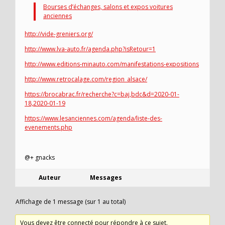
Bourses d’échanges, salons et expos voitures
anciennes
http://vide-greniers.org/
http://www.lva-auto.fr/agenda.php?isRetour=1
http://www.editions-minauto.com/manifestations-expositions
http://www.retrocalage.com/region_alsace/
https://brocabrac.fr/recherche?c=baj,bdc&d=2020-01-
18,2020-01-19
https://www.lesanciennes.com/agenda/liste-des-
evenements.php
@+ gnacks
Auteur
Messages
Affichage de 1 message (sur 1 au total)
Vous devez être connecté pour répondre à ce sujet.