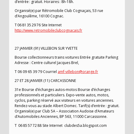
d’entrée : gratuit. Horaires : 8h-18h.
Organisé(e) par Rétromobile Club Cognaçais, 53 rue
d’Angoulême, 16100 Cognac.
T 06 81 35 29 76 Site Internet
http://www.retromobileclubcognacais.fr
27 JANVIER (91) VILLEBON SUR YVETTE
Bourse collectionneurs trains voitures Entrée gratuite Parking
Adresse : Centre culturel Jacques Brel,
T 06 09 65 39 79 Courriel
amf-villebon@orange.fr
27 ET 28 JANVIER (11) CARCASSONNE
31e Bourse d’échanges autos-motos Bourse d’échanges
professionnels et particuliers. Expo-vente autos, motos,
cyclos, parking réservé aux visiteurs en voitures anciennes.
Rendez-vous au stade Albert Domec. Tarif(s) d’entrée : gratuit.
Organisé(e) par Club 5A – Association Audoise d’Amateurs
d’Automobiles Anciennes, BP 563, 11000 Carcassonne.
T 06 85 57 72 88 Site Internet clubdes5a.blogspot.com