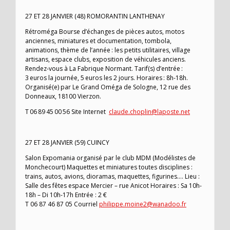
27 ET 28 JANVIER (48) ROMORANTIN LANTHENAY
Rétroméga Bourse d’échanges de pièces autos, motos
anciennes, miniatures et documentation, tombola,
animations, thème de l’année : les petits utilitaires, village
artisans, espace clubs, exposition de véhicules anciens.
Rendez-vous à La Fabrique Normant. Tarif(s) d’entrée :
3 euros la journée, 5 euros les 2 jours. Horaires : 8h-18h.
Organisé(e) par Le Grand Oméga de Sologne, 12 rue des
Donneaux, 18100 Vierzon.
T 06 89 45 00 56 Site Internet
claude.choplin@laposte.net
27 ET 28 JANVIER (59) CUINCY
Salon Expomania organisé par le club MDM (Modélistes de
Monchecourt) Maquettes et miniatures toutes disciplines :
trains, autos, avions, dioramas, maquettes, figurines…. Lieu :
Salle des fêtes espace Mercier – rue Anicot Horaires : Sa 10h-
18h – Di 10h-17h Entrée : 2 €
T 06 87 46 87 05 Courriel
philippe.moine2@wanadoo.fr