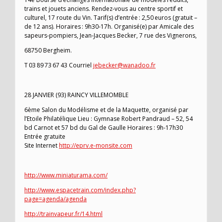
trains et jouets anciens. Rendez-vous au centre sportif et
culturel, 17 route du Vin. Tarif(s) d’entrée : 2,50 euros (gratuit –
de 12 ans). Horaires : 9h30-17h. Organisé(e) par Amicale des
sapeurs-pompiers, Jean-Jacques Becker, 7 rue des Vignerons,
68750 Bergheim.
T 03 89 73 67 43 Courriel
jebecker@wanadoo.fr
28 JANVIER (93) RAINCY VILLEMOMBLE
6ème Salon du Modélisme et de la Maquette, organisé par
l’Etoile Philatélique Lieu : Gymnase Robert Pandraud – 52, 54
bd Carnot et 57 bd du Gal de Gaulle Horaires : 9h-17h30
Entrée gratuite
Site Internet
http://eprv.e-monsite.com
http://www.miniaturama.com/
http://www.espacetrain.com/index.php?
page=agenda/agenda
http://trainvapeur.fr/14.html