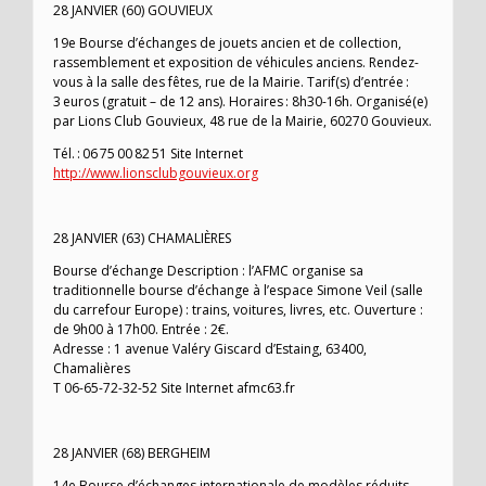
28 JANVIER (60) GOUVIEUX
19e Bourse d’échanges de jouets ancien et de collection,
rassemblement et exposition de véhicules anciens. Rendez-
vous à la salle des fêtes, rue de la Mairie. Tarif(s) d’entrée :
3 euros (gratuit – de 12 ans). Horaires : 8h30-16h. Organisé(e)
par Lions Club Gouvieux, 48 rue de la Mairie, 60270 Gouvieux.
Tél. : 06 75 00 82 51 Site Internet
http://www.lionsclubgouvieux.org
28 JANVIER (63) CHAMALIÈRES
Bourse d’échange Description : l’AFMC organise sa
traditionnelle bourse d’échange à l’espace Simone Veil (salle
du carrefour Europe) : trains, voitures, livres, etc. Ouverture :
de 9h00 à 17h00. Entrée : 2€.
Adresse : 1 avenue Valéry Giscard d’Estaing, 63400,
Chamalières
T 06-65-72-32-52 Site Internet afmc63.fr
28 JANVIER (68) BERGHEIM
14e Bourse d’échanges internationale de modèles réduits,