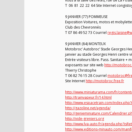
vous à la salle des fêtes, rue de La Poste.
T 06 81 22 22 64 Site Internet congist
9 JANVIER (77) POMMEUSE
Exposition Voitures, motos et mobylette
Club des Chevronnés
T 07 86 49 52 73 Courriel
regis.laisne@
9 JANVIER (84) MONTEUX
Motobroc’ Autobroc’ Stade Georges Henri
janvier au stade Georges Henri centre v
Entrée visiteurs libre. Pass. Sanitaire +
exposants sur site web
http://motobroc.
Thierry Christophe
T 06 82 76 15 28 Courriel
motobroc@fre
Site Internet
http://motobroc.free.fr
http://www.miniaturama.com/fr/content/
http://trainvapeur.fr/14.html
http://www.espacetrain.com/index.ph
http://gazoline.net/agenda/
http://genieminiature.com/Calendrier.p
http://vide-greniers.org
http://www.lva-auto.fr/agenda.php?isRe
http://www.editions-minauto.com/manif