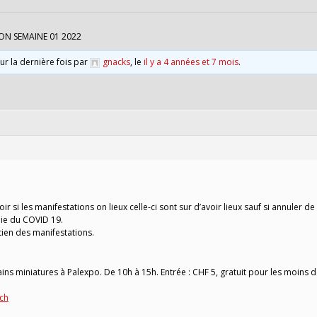
ON SEMAINE 01 2022
our la dernière fois par
gnacks
, le
il y a 4 années et 7 mois
.
oir si les manifestations on lieux celle-ci sont sur d’avoir lieux sauf si annuler de
ie du COVID 19.
tien des manifestations.
ains miniatures à Palexpo. De 10h à 15h. Entrée : CHF 5, gratuit pour les moins 
ch