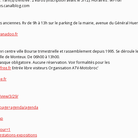
 Tarif(s) d’entrée : 2 euros (inscription avant le 5/12). Horaires : 9h-16h
oys.canalblog.com
s anciennes. Rv de 9h à 13h sur le parking de la mairie, avenue du Général Hue
wanadoo.fr
 centre ville Bourse trimestrielle et rassemblement depuis 1995. Se déroule l
ille de Monteux. De 06h00 à 13h00.
 masque obligatoire. Aucune réservation. Voir formalités pour les
free.fr
Entrée libre visiteurs Organisation ATV-Motobroc’
e.fr
view/3/29/
p?page=agenda/agenda
hp
tour=1
estations-expositions