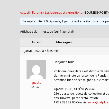
Accueil
›
Forums
›
Les bourses et expositions
›
BOURSE EXPOSITI
Ce sujet contient 0 réponse, 1 participant et a été mis à jour p
Affichage de 1 message (sur 1 au total)
Auteur
Messages
7 janvier 2022 à 7 h 25 min
Bonjour à tous
Voilà quelques date il est difficile de sav
dernière minute en raison de la Pandém
Attention bien se renseigner sur le main
gnacks
Membre
9 JANVIER (CH) GENÈVE (Suisse)
25e bourse de jouets de collection et tr
ans. Buvette, petite restauration.
T 079 328 32 00 Courriel
mino@netplus.