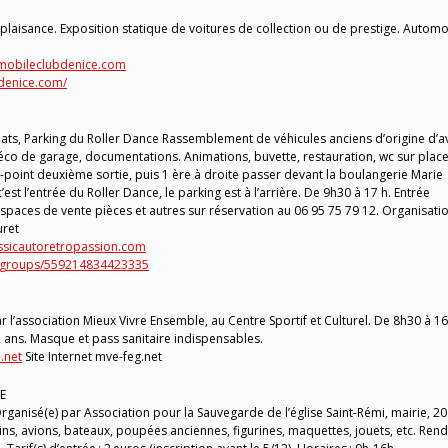
 plaisance. Exposition statique de voitures de collection ou de prestige. Automo
mobileclubdenice.com
denice.com/
ts, Parking du Roller Dance Rassemblement de véhicules anciens d’origine d’a
éco de garage, documentations. Animations, buvette, restauration, wc sur place
d-point deuxième sortie, puis 1 ère à droite passer devant la boulangerie Marie
est l’entrée du Roller Dance, le parking est à l’arrière. De 9h30 à 17 h. Entrée
 Espaces de vente pièces et autres sur réservation au 06 95 75 79 12. Organisati
uret
sicautoretropassion.com
/groups/559214834423335
r l’association Mieux Vivre Ensemble, au Centre Sportif et Culturel. De 8h30 à 1
12 ans. Masque et pass sanitaire indispensables.
.net
Site Internet mve-feg.net
E
rganisé(e) par Association pour la Sauvegarde de l’église Saint-Rémi, mairie, 20
ains, avions, bateaux, poupées anciennes, figurines, maquettes, jouets, etc. Ren