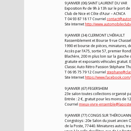
9 JANVIER (06) SAINT LAURENT DU VAR
Exposition Rv de 9h à 13h sur le port de
Club de Nice et Côte d’Azur – ACNCA
T 04 93 87 18 17 Courriel
contact@auto
Site Internet
http://www.automobileclub
9 JANVIER (34) CLERMONT L’HÉRAULT
Rassemblement et Bourse 9 rue Chassela
1990 et bourse de pièces, miniatures, d
Accès par l’A75, sortie 57, premier Ron
Blachère, 200 m plus loin sur la gauche c’
gratuite et exposants véhicules gratuit.
Classic Auto Rétro Passion Stéphane Th
T 06 95 75 79 12 Courriel
stephane@clas
Site Internet
https://www.facebook.com
9 JANVIER (67) FEGERSHEIM
23e salon toutes collections organisé pa
Entrée : 2 €, gratuit pour les moins de 
Courriel
mieux-vivre-ensemble@laposte
9 JANVIER (77) CONGIS SUR THÉROUANN
Congistoys : 20e Salon du jouet ancien O
de la Poste, 77440. Miniatures autos, tr